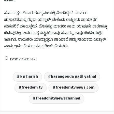
ಎಂದರು.
ಹೊಸ‌ ಪಕ್ಷದ ವಿಚಾರ ಮಾಧ್ಯಮಗಳಲ್ಲಿ ನೋಡಿದ್ದೇವೆ. 2028 ರ
ಚುನಾವಣೆಯಲ್ಲಿ ಗೆಲ್ಲಲು ಯತ್ನಾಳ್ ಬೇಕೆಂದು ರಾಷ್ಟ್ರೀಯ ನಾಯಕರಿಗೆ
ಮನವರಿಕೆ ಮಾಡುತ್ತೇವೆ. ಹೊಸ‌ಪಕ್ಷ ಮಾಡಲು ನಾವು ಯಾವುದೇ ಕಾರಣಕ್ಕೂ
ಬಿಡುವುದಿಲ್ಲ, ಅವರು ಪಕ್ಷ ಕಟ್ಟಿದರೆ ನಾವು ಹೋಗಲ್ಲ ನಾವು ಬಿಜೆಪಿಯಲ್ಲೇ
ಇರ್ತೀವಿ. ನಾಯಕರು ಯಾವತ್ತಿದ್ದರೂ‌ ನಾಯಕರೆ ನಮ್ಮ ನಾಯಕರು ಯತ್ನಾಳ್
ಎಂದು ಇದೇ ವೇಳೆ ಶಾಸಕ ಹರೀಶ್​ ಹೇಳಿದರು.
Post Views:
142
b p harish
basangouda patil yatnal
freedom tv
freedomtvnews.com
freedomtvnewschannel