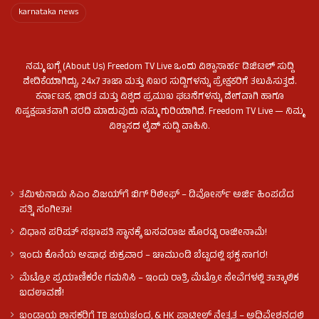
karnataka news
ನಮ್ಮ ಬಗ್ಗೆ (About Us) Freedom TV Live ಒಂದು ವಿಶ್ವಾಸಾರ್ಹ ಡಿಜಿಟಲ್ ಸುದ್ದಿ
ವೇದಿಕೆಯಾಗಿದ್ದು, 24x7 ತಾಜಾ ಮತ್ತು ನಿಖರ ಸುದ್ದಿಗಳನ್ನು ಪ್ರೇಕ್ಷಕರಿಗೆ ತಲುಪಿಸುತ್ತದೆ.
ಕರ್ನಾಟಕ, ಭಾರತ ಮತ್ತು ವಿಶ್ವದ ಪ್ರಮುಖ ಘಟನೆಗಳನ್ನು ವೇಗವಾಗಿ ಹಾಗೂ
ನಿಷ್ಪಕ್ಷಪಾತವಾಗಿ ವರದಿ ಮಾಡುವುದು ನಮ್ಮ ಗುರಿಯಾಗಿದೆ. Freedom TV Live — ನಿಮ್ಮ
ವಿಶ್ವಾಸದ ಲೈವ್ ಸುದ್ದಿ ವಾಹಿನಿ.
ತಮಿಳುನಾಡು ಸಿಎಂ ವಿಜಯ್‌ಗೆ ಬಿಗ್ ರಿಲೀಫ್ – ಡಿವೋರ್ಸ್ ಅರ್ಜಿ ಹಿಂಪಡೆದ
ಪತ್ನಿ ಸಂಗೀತಾ!
ವಿಧಾನ ಪರಿಷತ್ ಸಭಾಪತಿ ಸ್ಥಾನಕ್ಕೆ ಬಸವರಾಜ ಹೊರಟ್ಟಿ ರಾಜೀನಾಮೆ!
ಇಂದು ಕೊನೆಯ ಆಷಾಢ ಶುಕ್ರವಾರ – ಚಾಮುಂಡಿ ಬೆಟ್ಟದಲ್ಲಿ ಭಕ್ತ ಸಾಗರ!
ಮೆಟ್ರೋ ಪ್ರಯಾಣಿಕರೇ ಗಮನಿಸಿ – ಇಂದು ರಾತ್ರಿ ಮೆಟ್ರೋ ಸೇವೆಗಳಲ್ಲಿ ತಾತ್ಕಾಲಿಕ
ಬದಲಾವಣೆ!
ಬಂಡಾಯ ಶಾಸಕರಿಗೆ TB ಜಯಚಂದ್ರ & HK ಪಾಟೀಲ್ ನೇತೃತ್ವ – ಅಧಿವೇಶನದಲ್ಲಿ