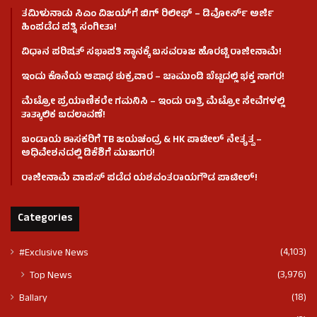
ತಮಿಳುನಾಡು ಸಿಎಂ ವಿಜಯ್‌ಗೆ ಬಿಗ್ ರಿಲೀಫ್ – ಡಿವೋರ್ಸ್ ಅರ್ಜಿ
ಹಿಂಪಡೆದ ಪತ್ನಿ ಸಂಗೀತಾ!
ವಿಧಾನ ಪರಿಷತ್ ಸಭಾಪತಿ ಸ್ಥಾನಕ್ಕೆ ಬಸವರಾಜ ಹೊರಟ್ಟಿ ರಾಜೀನಾಮೆ!
ಇಂದು ಕೊನೆಯ ಆಷಾಢ ಶುಕ್ರವಾರ – ಚಾಮುಂಡಿ ಬೆಟ್ಟದಲ್ಲಿ ಭಕ್ತ ಸಾಗರ!
ಮೆಟ್ರೋ ಪ್ರಯಾಣಿಕರೇ ಗಮನಿಸಿ – ಇಂದು ರಾತ್ರಿ ಮೆಟ್ರೋ ಸೇವೆಗಳಲ್ಲಿ
ತಾತ್ಕಾಲಿಕ ಬದಲಾವಣೆ!
ಬಂಡಾಯ ಶಾಸಕರಿಗೆ TB ಜಯಚಂದ್ರ & HK ಪಾಟೀಲ್ ನೇತೃತ್ವ –
ಅಧಿವೇಶನದಲ್ಲಿ ಡಿಕೆಶಿಗೆ ಮುಜುಗರ!
ರಾಜೀನಾಮೆ ವಾಪಸ್ ಪಡೆದ ಯಶವಂತರಾಯಗೌಡ ಪಾಟೀಲ್‌!
Categories
(4,103)
#Exclusive News
(3,976)
Top News
(18)
Ballary