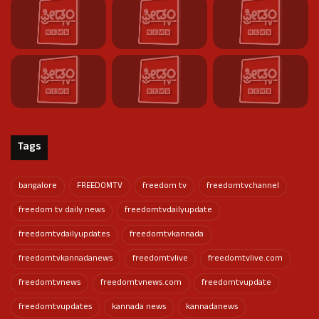
Tags
bangalore
FREEDOMTV
freedom tv
freedomtvchannel
freedom tv daily news
freedomtvdailyupdate
freedomtvdailyupdates
freedomtvkannada
freedomtvkannadanews
freedomtvlive
freedomtvlive.com
freedomtvnews
freedomtvnews.com
freedomtvupdate
freedomtvupdates
kannada news
kannadanews