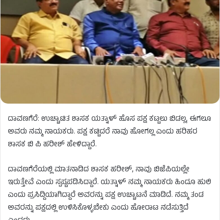
ದಾವಣಗೆರೆ: ಉಚ್ಚಾಟಿತ ಶಾಸಕ ಯತ್ನಾಳ್ ಹೊಸ ಪಕ್ಷ ಕಟ್ಟಲು ಬಿಡಲ್ಲ, ಈಗಲೂ
ಅವರು ನಮ್ಮ‌ ನಾಯಕರು. ಪಕ್ಷ ಕಟ್ಟಿದರೆ ನಾವು ಹೋಗಲ್ಲ ಎಂದು ಹರಿಹರ
ಶಾಸಕ ಬಿ ಪಿ ಹರೀಶ್​ ಹೇಳಿದ್ದಾರೆ.
ದಾವಣಗೆರೆಯಲ್ಲಿ ಮಾತನಾಡಿದ ಶಾಸಕ ಹರೀಶ್​, ನಾವು ಬಿಜೆಪಿಯಲ್ಲೇ
ಇರುತ್ತೇವೆ ಎಂದು ಸ್ಪಷ್ಟಪಡಿಸಿದ್ದಾರೆ. ಯತ್ನಾಳ್ ನಮ್ಮ ನಾಯಕರು ಹಿಂದೂ ಹುಲಿ
ಎಂದು ಪ್ರಸಿದ್ದಿಯಾಗಿದ್ದಾರೆ ಅವರನ್ನು ಪಕ್ಷ ಉಚ್ಚಾಟನೆ ಮಾಡಿದೆ. ನಮ್ಮ ತಂಡ
ಅವರನ್ನು ಪಕ್ಷದಲ್ಲಿ ಉಳಿಸಿಕೊಳ್ಳಬೇಕು ಎಂದು ಹೋರಾಟ ನಡೆಸುತ್ತಿದೆ