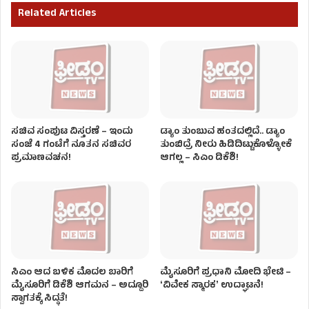
Related Articles
ಸಚಿವ ಸಂಪುಟ ವಿಸ್ತರಣೆ – ಇಂದು
ಡ್ಯಾಂ ತುಂಬುವ ಹಂತದಲ್ಲಿದೆ.. ಡ್ಯಾಂ
ಸಂಜೆ 4 ಗಂಟೆಗೆ ನೂತನ ಸಚಿವರ
ತುಂಬಿದ್ರೆ ನೀರು ಹಿಡಿದಿಟ್ಟುಕೊಳ್ಳೋಕೆ
ಪ್ರಮಾಣವಚನ!
ಆಗಲ್ಲ – ಸಿಎಂ ಡಿಕೆಶಿ!
ಸಿಎಂ ಆದ ಬಳಿಕ ಮೊದಲ ಬಾರಿಗೆ
ಮೈಸೂರಿಗೆ ಪ್ರಧಾನಿ ಮೋದಿ ಭೇಟಿ –
ಮೈಸೂರಿಗೆ ಡಿಕೆಶಿ ಆಗಮನ – ಅದ್ದೂರಿ
ʻವಿವೇಕ ಸ್ಮಾರಕʼ ಉದ್ಘಾಟನೆ!
ಸ್ವಾಗತಕ್ಕೆ ಸಿದ್ಧತೆ!