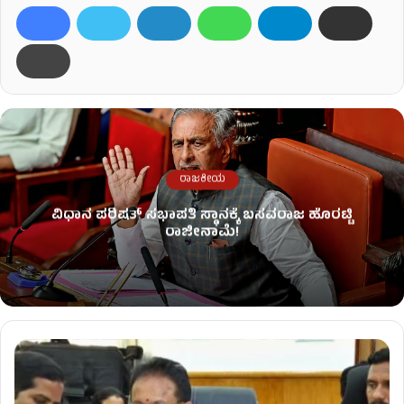
ರಾಜಕೀಯ
ವಿಧಾನ ಪರಿಷತ್ ಸಭಾಪತಿ ಸ್ಥಾನಕ್ಕೆ ಬಸವರಾಜ ಹೊರಟ್ಟಿ
ರಾಜೀನಾಮೆ!