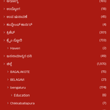
(165)
ಆರೋಗ್ಯ
(18)
ಉದ್ಯೋಗ
(45)
ಉಪ ಚುನಾವಣೆ
(4)
ಕಂಪ್ಲೇಂಟ್ ಕಾರ್ನರ್
(301)
ಕ್ರಿಕೆಟ್
(733)
ಕ್ರೈಂ ಸ್ಟೋರಿ
(2)
Haveri
(49)
ಜನಸಾಮಾನ್ಯರ ದನಿ
(1,970)
ಜಿಲ್ಲೆ
(15)
BAGALAKOTE
(21)
BELAGAVI
(174)
bengaluru
(6)
Education
(7)
Chikkaballapura