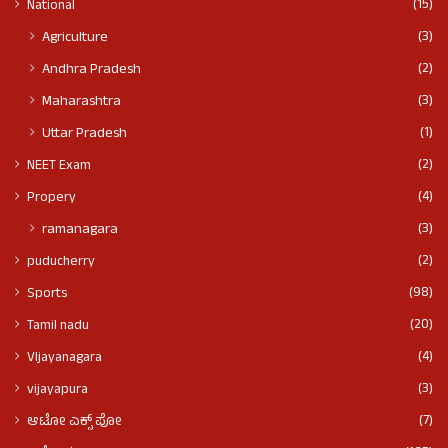
(15)
National
(3)
Agriculture
(2)
Andhra Pradesh
(3)
Maharashtra
(1)
Uttar Pradesh
(2)
NEET Exam
(4)
Propery
(3)
ramanagara
(2)
puducherry
(98)
Sports
(20)
Tamil nadu
(4)
VIjayanagara
(3)
vijayapura
(7)
ಆಟೋ ಎಕ್ಸ್ ಪೋ