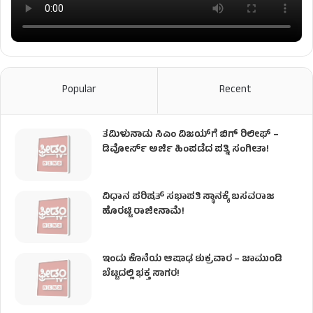
Popular
Recent
ತಮಿಳುನಾಡು ಸಿಎಂ ವಿಜಯ್‌ಗೆ ಬಿಗ್ ರಿಲೀಫ್ –
ಡಿವೋರ್ಸ್ ಅರ್ಜಿ ಹಿಂಪಡೆದ ಪತ್ನಿ ಸಂಗೀತಾ!
ವಿಧಾನ ಪರಿಷತ್ ಸಭಾಪತಿ ಸ್ಥಾನಕ್ಕೆ ಬಸವರಾಜ
ಹೊರಟ್ಟಿ ರಾಜೀನಾಮೆ!
ಇಂದು ಕೊನೆಯ ಆಷಾಢ ಶುಕ್ರವಾರ – ಚಾಮುಂಡಿ
ಬೆಟ್ಟದಲ್ಲಿ ಭಕ್ತ ಸಾಗರ!