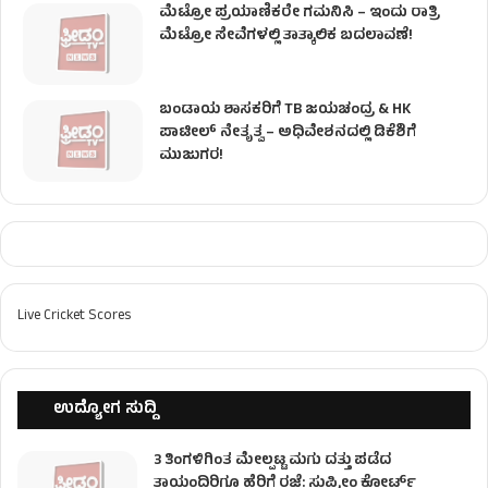
ಮೆಟ್ರೋ ಪ್ರಯಾಣಿಕರೇ ಗಮನಿಸಿ – ಇಂದು ರಾತ್ರಿ
ಮೆಟ್ರೋ ಸೇವೆಗಳಲ್ಲಿ ತಾತ್ಕಾಲಿಕ ಬದಲಾವಣೆ!
ಬಂಡಾಯ ಶಾಸಕರಿಗೆ TB ಜಯಚಂದ್ರ & HK
ಪಾಟೀಲ್ ನೇತೃತ್ವ – ಅಧಿವೇಶನದಲ್ಲಿ ಡಿಕೆಶಿಗೆ
ಮುಜುಗರ!
Live Cricket Scores
ಉದ್ಯೋಗ ಸುದ್ದಿ
3 ತಿಂಗಳಿಗಿಂತ ಮೇಲ್ಪಟ್ಟ ಮಗು ದತ್ತು ಪಡೆದ
ತಾಯಂದಿರಿಗೂ ಹೆರಿಗೆ ರಜೆ: ಸುಪ್ರೀಂ ಕೋರ್ಟ್