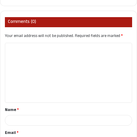
Comments (0)
Your email address will not be published.
Required fields are marked
*
C
o
m
m
e
n
t
Name
*
*
Email
*