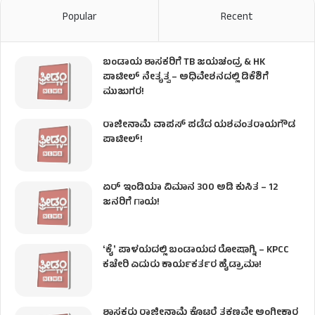
Popular
Recent
ಬಂಡಾಯ ಶಾಸಕರಿಗೆ TB ಜಯಚಂದ್ರ & HK
ಪಾಟೀಲ್ ನೇತೃತ್ವ – ಅಧಿವೇಶನದಲ್ಲಿ ಡಿಕೆಶಿಗೆ
ಮುಜುಗರ!
ರಾಜೀನಾಮೆ ವಾಪಸ್ ಪಡೆದ ಯಶವಂತರಾಯಗೌಡ
ಪಾಟೀಲ್‌!
ಏರ್ ಇಂಡಿಯಾ ವಿಮಾನ 300 ಅಡಿ ಕುಸಿತ – 12
ಜನರಿಗೆ ಗಾಯ!
ʻಕೈʼ​ ಪಾಳಯದಲ್ಲಿ ಬಂಡಾಯದ ರೋಷಾಗ್ನಿ – KPCC
ಕಚೇರಿ ಎದುರು ಕಾರ್ಯಕರ್ತರ ಹೈಡ್ರಾಮಾ!
ಶಾಸಕರು ರಾಜೀನಾಮೆ ಕೊಟ್ಟರೆ ತಕ್ಷಣವೇ ಅಂಗೀಕಾರ