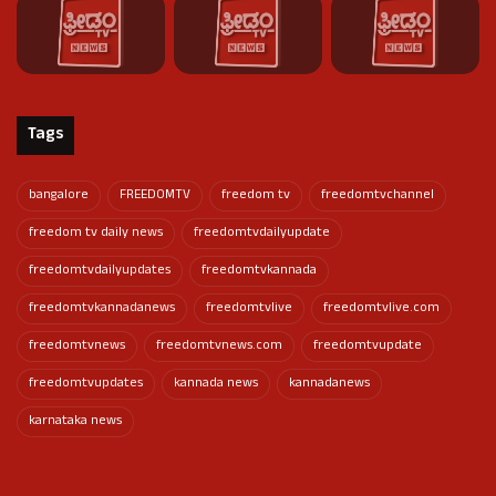
Tags
bangalore
FREEDOMTV
freedom tv
freedomtvchannel
freedom tv daily news
freedomtvdailyupdate
freedomtvdailyupdates
freedomtvkannada
freedomtvkannadanews
freedomtvlive
freedomtvlive.com
freedomtvnews
freedomtvnews.com
freedomtvupdate
freedomtvupdates
kannada news
kannadanews
karnataka news