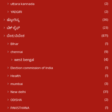
(2)
uttara kannada
(2)
YADGIRI
(36)
ಜ್ಯೋತಿಷ್ಯ
(23)
ಟೆಕ್ ಲೈಫ್
(871)
ದೇಶ/ವಿದೇಶ
(1)
BIhar
(9)
chennai
(4)
west bengal
(1)
Election commission of India
(1)
Health
(3)
mumbai
(31)
New delhi
(2)
ODISHA
(1)
PAKISTHANA