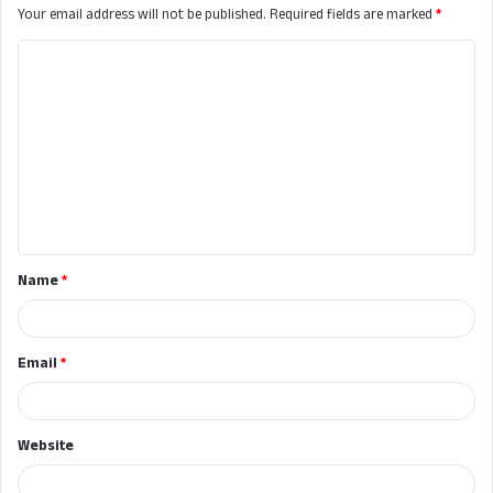
Your email address will not be published.
Required fields are marked
*
C
o
m
m
e
n
t
Name
*
*
Email
*
Website