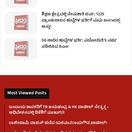
ಶಿಕ್ಷಣ ಕ್ಷೇತ್ರದಲ್ಲಿ ನೇಮಕಾತಿ ಪರ್ವ; 1225
ಪ್ರಾಂಶುಪಾಲರ ಹುದ್ದೆಗಳ ಭರ್ತಿಗೆ ಮಧು ಬಂಗಾರಪ್ಪ
ಅಸ್ತು!
56 ಸಾವಿರ ಹುದ್ದೆಗಳ ಭರ್ತಿ; ವಯೋಮಿತಿ 5 ವರ್ಷ
ಸಡಿಲಿಸಿದ ಸಿಎಂ!
Most Viewed Posts
ಬಂಡಾಯ ಶಾಸಕರಿಗೆ TB ಜಯಚಂದ್ರ & HK ಪಾಟೀಲ್ ನೇತೃತ್ವ –
ಅಧಿವೇಶನದಲ್ಲಿ ಡಿಕೆಶಿಗೆ ಮುಜುಗರ!
ರಾಜೀನಾಮೆ ವಾಪಸ್ ಪಡೆದ ಯಶವಂತರಾಯಗೌಡ ಪಾಟೀಲ್‌!