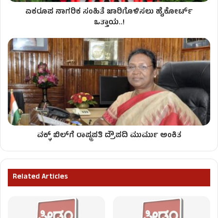
ಏಕರೂಪ ನಾಗರಿಕ ಸಂಹಿತೆ ಜಾರಿಗೊಳಿಸಲು ಹೈಕೋರ್ಟ್
ಒತ್ತಾಯ..!
ವಕ್ಫ್​ ಬಿಲ್​​ಗೆ ರಾಷ್ಟ್ರಪತಿ ದ್ರೌಪದಿ ಮುರ್ಮು ಅಂಕಿತ
Related Articles