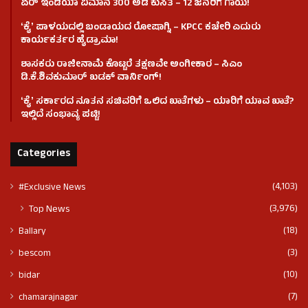
ಏರ್ ಇಂಡಿಯಾ ವಿಮಾನ 300 ಅಡಿ ಕುಸಿತ – 12 ಜನರಿಗೆ ಗಾಯ!
ʻಕೈʼ​ ಪಾಳಯದಲ್ಲಿ ಬಂಡಾಯದ ರೋಷಾಗ್ನಿ – KPCC ಕಚೇರಿ ಎದುರು
ಕಾರ್ಯಕರ್ತರ ಹೈಡ್ರಾಮಾ!
ಶಾಸಕರು ರಾಜೀನಾಮೆ ಕೊಟ್ಟರೆ ತಕ್ಷಣವೇ ಅಂಗೀಕಾರ – ಸಿಎಂ
ಡಿ.ಕೆ.ಶಿವಕುಮಾರ್ ಖಡಕ್ ವಾರ್ನಿಂಗ್!
ʻಕೈʼ ಸರ್ಕಾರದ ನೂತನ ಸಚಿವರಿಗೆ ಒಲಿದ ಖಾತೆಗಳು – ಯಾರಿಗೆ ಯಾವ ಖಾತೆ?
ಇಲ್ಲಿದೆ ಸಂಭಾವ್ಯ ಪಟ್ಟಿ!
Categories
(4,103)
#Exclusive News
(3,976)
Top News
(18)
Ballary
(3)
bescom
(10)
bidar
(7)
chamarajnagar