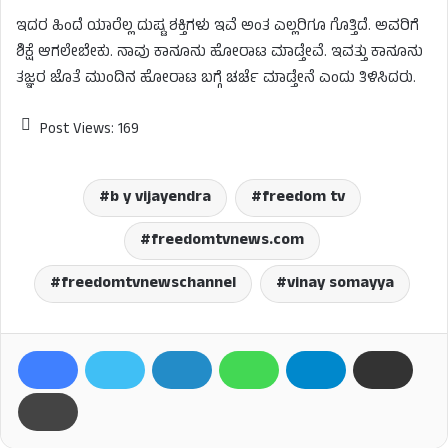
ಇದರ ಹಿಂದೆ ಯಾರೆಲ್ಲ ದುಷ್ಟ ಶಕ್ತಿಗಳು ಇವೆ ಅಂತ ಎಲ್ಲರಿಗೂ ಗೊತ್ತಿದೆ. ಅವರಿಗೆ
ಶಿಕ್ಷೆ ಆಗಲೇಬೇಕು. ನಾವು ಕಾನೂನು ಹೋರಾಟ ಮಾಡ್ತೇವೆ. ಇವತ್ತು ಕಾನೂನು
ತಜ್ಞರ ಜೊತೆ ಮುಂದಿನ ಹೋರಾಟ ಬಗ್ಗೆ ಚರ್ಚೆ ಮಾಡ್ತೇನೆ ಎಂದು ತಿಳಿಸಿದರು.
Post Views:
169
b y vijayendra
freedom tv
freedomtvnews.com
freedomtvnewschannel
vinay somayya