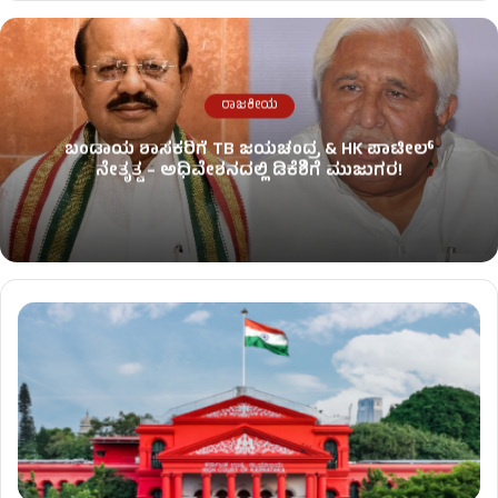
ರಾಜಕೀಯ
ಬಂಡಾಯ ಶಾಸಕರಿಗೆ TB ಜಯಚಂದ್ರ & HK ಪಾಟೀಲ್
ನೇತೃತ್ವ – ಅಧಿವೇಶನದಲ್ಲಿ ಡಿಕೆಶಿಗೆ ಮುಜುಗರ!