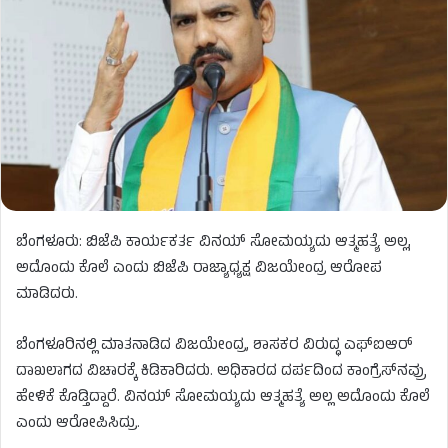
ಬೆಂಗಳೂರು: ಬಿಜೆಪಿ ಕಾರ್ಯಕರ್ತ ವಿನಯ್ ಸೋಮಯ್ಯದು ಆತ್ಮಹತ್ಯೆ ಅಲ್ಲ,
ಅದೊಂದು ಕೊಲೆ ಎಂದು ಬಿಜೆಪಿ ರಾಜ್ಯಾಧ್ಯಕ್ಷ ವಿಜಯೇಂದ್ರ ಆರೋಪ
ಮಾಡಿದರು.
ಬೆಂಗಳೂರಿನಲ್ಲಿ ಮಾತನಾಡಿದ ವಿಜಯೇಂದ್ರ, ಶಾಸಕರ ವಿರುದ್ಧ ಎಫ್​​ಐಆರ್​
ದಾಖಲಾಗದ ವಿಚಾರಕ್ಕೆ ಕಿಡಿಕಾರಿದರು. ಅಧಿಕಾರದ ದರ್ಪದಿಂದ ಕಾಂಗ್ರೆಸ್​​ನವ್ರು
ಹೇಳಿಕೆ ಕೊಡ್ತಿದ್ದಾರೆ. ವಿನಯ್​ ಸೋಮಯ್ಯದು ಆತ್ಮಹತ್ಯೆ ಅಲ್ಲ ಅದೊಂದು ಕೊಲೆ
ಎಂದು ಆರೋಪಿಸಿದ್ರು.