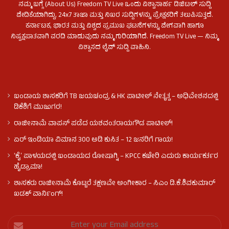
ನಮ್ಮ ಬಗ್ಗೆ (About Us) Freedom TV Live ಒಂದು ವಿಶ್ವಾಸಾರ್ಹ ಡಿಜಿಟಲ್ ಸುದ್ದಿ
ವೇದಿಕೆಯಾಗಿದ್ದು, 24x7 ತಾಜಾ ಮತ್ತು ನಿಖರ ಸುದ್ದಿಗಳನ್ನು ಪ್ರೇಕ್ಷಕರಿಗೆ ತಲುಪಿಸುತ್ತದೆ.
ಕರ್ನಾಟಕ, ಭಾರತ ಮತ್ತು ವಿಶ್ವದ ಪ್ರಮುಖ ಘಟನೆಗಳನ್ನು ವೇಗವಾಗಿ ಹಾಗೂ
ನಿಷ್ಪಕ್ಷಪಾತವಾಗಿ ವರದಿ ಮಾಡುವುದು ನಮ್ಮ ಗುರಿಯಾಗಿದೆ. Freedom TV Live — ನಿಮ್ಮ
ವಿಶ್ವಾಸದ ಲೈವ್ ಸುದ್ದಿ ವಾಹಿನಿ.
ಬಂಡಾಯ ಶಾಸಕರಿಗೆ TB ಜಯಚಂದ್ರ & HK ಪಾಟೀಲ್ ನೇತೃತ್ವ – ಅಧಿವೇಶನದಲ್ಲಿ
ಡಿಕೆಶಿಗೆ ಮುಜುಗರ!
ರಾಜೀನಾಮೆ ವಾಪಸ್ ಪಡೆದ ಯಶವಂತರಾಯಗೌಡ ಪಾಟೀಲ್‌!
ಏರ್ ಇಂಡಿಯಾ ವಿಮಾನ 300 ಅಡಿ ಕುಸಿತ – 12 ಜನರಿಗೆ ಗಾಯ!
ʻಕೈʼ​ ಪಾಳಯದಲ್ಲಿ ಬಂಡಾಯದ ರೋಷಾಗ್ನಿ – KPCC ಕಚೇರಿ ಎದುರು ಕಾರ್ಯಕರ್ತರ
ಹೈಡ್ರಾಮಾ!
ಶಾಸಕರು ರಾಜೀನಾಮೆ ಕೊಟ್ಟರೆ ತಕ್ಷಣವೇ ಅಂಗೀಕಾರ – ಸಿಎಂ ಡಿ.ಕೆ.ಶಿವಕುಮಾರ್
ಖಡಕ್ ವಾರ್ನಿಂಗ್!