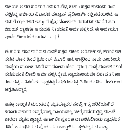
ವಿಜಯ್ ಅವರ ಪರವಾಗಿ ತಮಿಳಗ ವೆಟ್ರಿ ಕಳಗಂ ಪಕ್ಷದ ಕಾನೂನು ತಂಡ
ಸಲ್ಲಿಸಿದ್ದ ಅರ್ಜಿಯ ವಿಚಾರಣೆ ಮದ್ರಾಸ್‌ ಹೈಕೋರ್ಟ್‌ನಲ್ಲಿ ನಡೆಯಲಿದೆ. ಈ
ನಡುವೆ ರ‍್ಯಾಲಿಗಳಿಗೆ ಇನ್ಮುಂದೆ ಪ್ರೋಟೋಕಾಲ್‌ ತಯಾರಿಸುವವರೆಗೆ ನಟ
ವಿಜಯ್‌ ರ‍್ಯಾಲಿಗೂ ಅನುಮತಿ ನೀಡದಂತೆ ಅರ್ಜಿ ಸಲ್ಲಿಸಿದೆ. ಈ ಅರ್ಜಿಯೂ
ಇಂದೇ ವಿಚಾರಣೆಗೆ ಬರುವ ಸಾಧ್ಯತೆ.
ಈ ಕುರಿತು ಮಾತನಾಡಿರುವ ಟಿವಿಕೆ ಪಕ್ಷದ ವಕೀಲ ಅರಿವಳಗನ್‌, ಕರೂರಿನಲಿ
ನಡೆದ ಘಟನೆ ಹಿಂದೆ ಕ್ರಿಮಿನಲ್‌ ಪಿತೂರಿ ಇದೆ. ಆದ್ದರಿಂದ ನಾವು ರಾಜಕೀಯ
ಸಂಸ್ಥೆಯ ಮೂಲಕ ತನಿಖೆ ಮಾಡೋದು ಬೇಡ. ಸ್ವತಂತ್ರ ಸಂಸ್ಥೆ ಮೂಲಕ ತನಿಖೆ
ನಡೆಸುವಂತೆ ಕೋರಿ ಅರ್ಜಿ ಸಲ್ಲಿಸಿದ್ದೇವೆ. ನ್ಯಾಯಾಲಯವೇ ವಿಶೇಷ ತನಿಖಾ
ತಂಡವನ್ನ ರಚಿಸಬೇಕು. ಇಲ್ಲದಿದ್ದರೆ ಪ್ರಕರಣವನ್ನ ಸಿಬಿಐಗೆ ವಹಿಸಬೇಕು ಅಂತ
ಆಗ್ರಹಿಸಿದ್ದಾರೆ,
ಇನ್ನೂ ಕಾಲ್ತುಳಿತ ದುರಂತದಲ್ಲಿ ಮೃತಪಟ್ಟವರ ಸಂಖ್ಯೆ 41ಕ್ಕೆ ಏರಿಕೆಯಾಗಿದೆ.
ಕರೂರು ಸರ್ಕಾರಿ ಆಸ್ಪತ್ರೆಯಲ್ಲಿ ಐಸಿಯುನಲ್ಲಿ ಚಿಕಿತ್ಸೆ ಪಡೆಯುತ್ತಿದ್ದ ಮಹಿಳೆ
ಶಾರದಾ ಮೃತಪಟ್ಟಿದ್ದಾರೆ. ಈಗಾಗಲೇ ಪ್ರಕರಣ ದಾಖಲಿಸಿಕೊಂಡು ಪ್ರಾಥಮಿಕ
ತನಿಖೆ ಆರಂಭಿಸಿರುವ ಪೊಲೀಸರು ಕಾಲ್ತುಳಿತದ ಸ್ಥಳದಲ್ಲಿರುವ ಎಲ್ಲಾ