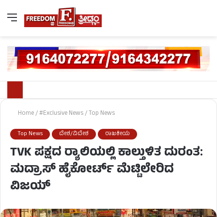
Home
/
#Exclusive News
/
Top News
Top News
ದೇಶ/ವಿದೇಶ
ರಾಜಕೀಯ
TVK ಪಕ್ಷದ ರ‍್ಯಾಲಿಯಲ್ಲಿ ಕಾಲ್ತುಳಿತ ದುರಂತ:
ಮದ್ರಾಸ್​​​ ಹೈಕೋರ್ಟ್​​​​​​ ಮೆಟ್ಟಿಲೇರಿದ
ವಿಜಯ್​​