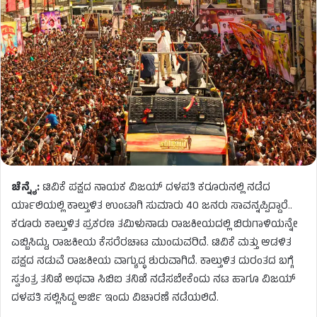
ಚೆನ್ನೈ:
ಟಿವಿಕೆ ಪಕ್ಷದ ನಾಯಕ ವಿಜಯ್​ ದಳಪತಿ ಕರೂರುನಲ್ಲಿ ನಡೆದ
ರ್ಯಾಲಿಯಲ್ಲಿ ಕಾಲ್ತುಳಿತ ಉಂಟಾಗಿ ಸುಮಾರು 40 ಜನರು ಸಾವನ್ನಪ್ಪಿದ್ದಾರೆ..
ಕರೂರು ಕಾಲ್ತುಳಿತ ಪ್ರಕರಣ ತಮಿಳುನಾಡು ರಾಜಕೀಯದಲ್ಲಿ ಬಿರುಗಾಳಿಯನ್ನೇ
ಎಬ್ಬಿಸಿದ್ದು, ರಾಜಕೀಯ ಕೆಸರೆರಚಾಟ ಮುಂದುವರಿದೆ. ಟಿವಿಕೆ ಮತ್ತು ಆಡಳಿತ
ಪಕ್ಷದ ನಡುವೆ ರಾಜಕೀಯ ವಾಗ್ಯುದ್ಧ ಶುರುವಾಗಿದೆ. ಕಾಲ್ತುಳಿತ ದುರಂತದ ಬಗ್ಗೆ
ಸ್ವತಂತ್ರ ತನಿಖೆ ಅಥವಾ ಸಿಬಿಐ ತನಿಖೆ ನಡೆಸಬೇಕೆಂದು ನಟ ಹಾಗೂ ವಿಜಯ್‌
ದಳಪತಿ ಸಲ್ಲಿಸಿದ್ದ ಅರ್ಜಿ ಇಂದು ವಿಚಾರಣೆ ನಡೆಯಲಿದೆ.