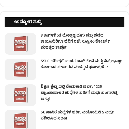
ಉದ್ಯೋಗ ಸುದ್ದಿ
3 ತಿಂಗಳಿಗಿಂತ ಮೇಲ್ಪಟ್ಟ ಮಗು ದತ್ತು ಪಡೆದ
ತಾಯಂದಿರಿಗೂ ಹೆರಿಗೆ ರಜೆ: ಸುಪ್ರೀಂ ಕೋರ್ಟ್
ಮಹತ್ವದ ತೀರ್ಪು
SSLC ಪರೀಕ್ಷೆಗೆ ಉಚಿತ ಬಸ್ ಸೇವೆ ಮತ್ತು ನಿಷೇಧಾಜ್ಞೆ:
ಕರ್ನಾಟಕ ಸರ್ಕಾರದ ಮಹತ್ವದ ಘೋಷಣೆ…!
ಶಿಕ್ಷಣ ಕ್ಷೇತ್ರದಲ್ಲಿ ನೇಮಕಾತಿ ಪರ್ವ; 1225
ಪ್ರಾಂಶುಪಾಲರ ಹುದ್ದೆಗಳ ಭರ್ತಿಗೆ ಮಧು ಬಂಗಾರಪ್ಪ
ಅಸ್ತು!
56 ಸಾವಿರ ಹುದ್ದೆಗಳ ಭರ್ತಿ; ವಯೋಮಿತಿ 5 ವರ್ಷ
ಸಡಿಲಿಸಿದ ಸಿಎಂ!