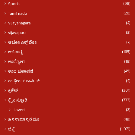
(98)
Sports
(20)
Tamil nadu
(4)
VIjayanagara
(3)
vijayapura
(7)
ಆಟೋ ಎಕ್ಸ್ ಪೋ
(165)
ಆರೋಗ್ಯ
(18)
ಉದ್ಯೋಗ
(45)
ಉಪ ಚುನಾವಣೆ
(4)
ಕಂಪ್ಲೇಂಟ್ ಕಾರ್ನರ್
(301)
ಕ್ರಿಕೆಟ್
(733)
ಕ್ರೈಂ ಸ್ಟೋರಿ
(2)
Haveri
(49)
ಜನಸಾಮಾನ್ಯರ ದನಿ
(1,971)
ಜಿಲ್ಲೆ