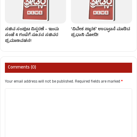
ಸಚಿವ ಸಂಪುಟ ವಿಸ್ತರಣೆ – ಇಂದು
ʻವಿವೇಕ ಸ್ಮಾರಕʼ ಉದ್ಘಾಟನೆ ಮಾಡಿದ
ಸಂಜೆ 4 ಗಂಟೆಗೆ ನೂತನ ಸಚಿವರ
ಪ್ರಧಾನಿ ಮೋದಿ!
ಪ್ರಮಾಣವಚನ!
Comments (0)
Your email address will not be published.
Required fields are marked
*
C
o
m
m
e