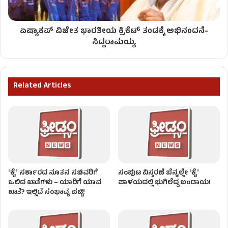
ಏಷ್ಯಾಕಪ್ ವಿಜೇತ ಭಾರತೀಯ ಕ್ರಿಕೆಟ್ ತಂಡಕ್ಕೆ ಅಭಿನಂದನೆ-
ಸಿದ್ದರಾಮಯ್ಯ
Related Articles
ʻಕೈʼ ಸರ್ಕಾರದ ನೂತನ ಸಚಿವರಿಗೆ
ಸಂಪುಟ ವಿಸ್ತರಣೆ ಬೆನ್ನಲ್ಲೇ ʻಕೈʼ
ಒಲಿದ ಖಾತೆಗಳು – ಯಾರಿಗೆ ಯಾವ
ಪಾಳಯದಲ್ಲಿ ಭುಗಿಲೆದ್ದ ಬಂಡಾಯ!
ಖಾತೆ? ಇಲ್ಲಿದೆ ಸಂಭಾವ್ಯ ಪಟ್ಟಿ!