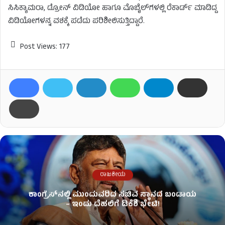
ಸಿಸಿಕ್ಯಾಮರಾ, ಡ್ರೋನ್ ವಿಡಿಯೋ ಹಾಗೂ ಮೊಬೈಲ್‌ಗಳಲ್ಲಿ ರೆಕಾರ್ಡ್ ಮಾಡಿದ್ದ
ವಿಡಿಯೋಗಳನ್ನ ವಶಕ್ಕೆ ಪಡೆದು ಪರಿಶೀಲಿಸುತ್ತಿದ್ದಾರೆ.
Post Views:
177
ರಾಜಕೀಯ
ಕಾಂಗ್ರೆಸ್​ನಲ್ಲಿ ಮುಂದುವರಿದ ಸಚಿವ ಸ್ಥಾನದ ಬಂಡಾಯ
– ಇಂದು ದೆಹಲಿಗೆ ಡಿಕೆಶಿ ಭೇಟಿ!