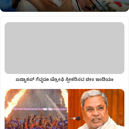
ಏಷ್ಯಾಕಪ್​​​​​ ಗೆದ್ದರೂ ಟ್ರೋಫಿ ಸ್ವೀಕರಿಸದ ಟೀಂ ಇಂಡಿಯಾ