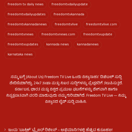
freedom tv daily news
freedomtvdailyupdate
freedomtvdailyupdates
freedomtvkannada
freedomtvkannadanews
freedomtvlive
freedomtvlive.com
freedomtvnews
freedomtvnews.com
freedomtvupdate
freedomtvupdates
kannada news
kannadanews
karnataka news
ನಮ್ಮ ಬಗ್ಗೆ (About Us) Freedom TV Live ಒಂದು ವಿಶ್ವಾಸಾರ್ಹ ಡಿಜಿಟಲ್ ಸುದ್ದಿ
ವೇದಿಕೆಯಾಗಿದ್ದು, 24x7 ತಾಜಾ ಮತ್ತು ನಿಖರ ಸುದ್ದಿಗಳನ್ನು ಪ್ರೇಕ್ಷಕರಿಗೆ ತಲುಪಿಸುತ್ತದೆ.
ಕರ್ನಾಟಕ, ಭಾರತ ಮತ್ತು ವಿಶ್ವದ ಪ್ರಮುಖ ಘಟನೆಗಳನ್ನು ವೇಗವಾಗಿ ಹಾಗೂ
ನಿಷ್ಪಕ್ಷಪಾತವಾಗಿ ವರದಿ ಮಾಡುವುದು ನಮ್ಮ ಗುರಿಯಾಗಿದೆ. Freedom TV Live — ನಿಮ್ಮ
ವಿಶ್ವಾಸದ ಲೈವ್ ಸುದ್ದಿ ವಾಹಿನಿ.
ಇಂದು ʻಟಾಕ್ಸಿಕ್ʼ ಟ್ರೈಲರ್ ರಿಲೀಸ್‌ – ಅಭಿಮಾನಿಗಳಲ್ಲಿ ಹೆಚ್ಚಿದ ಕುತೂಹಲ!