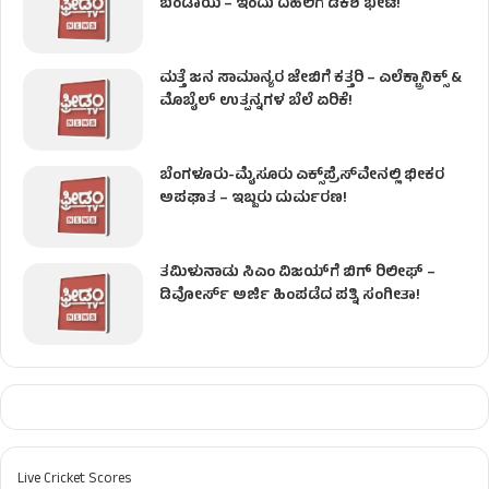
ಬಂಡಾಯ – ಇಂದು ದೆಹಲಿಗೆ ಡಿಕೆಶಿ ಭೇಟಿ!
ಮತ್ತೆ ಜನ ಸಾಮಾನ್ಯರ ಜೇಬಿಗೆ ಕತ್ತರಿ – ಎಲೆಕ್ಟ್ರಾನಿಕ್ಸ್ &
ಮೊಬೈಲ್ ಉತ್ಪನ್ನಗಳ ಬೆಲೆ ಏರಿಕೆ!
ಬೆಂಗಳೂರು-ಮೈಸೂರು ಎಕ್ಸ್‌ಪ್ರೆಸ್‌ವೇನಲ್ಲಿ ಭೀಕರ
ಅಪಘಾತ – ಇಬ್ಬರು ದುರ್ಮರಣ!
ತಮಿಳುನಾಡು ಸಿಎಂ ವಿಜಯ್‌ಗೆ ಬಿಗ್ ರಿಲೀಫ್ –
ಡಿವೋರ್ಸ್ ಅರ್ಜಿ ಹಿಂಪಡೆದ ಪತ್ನಿ ಸಂಗೀತಾ!
Live Cricket Scores