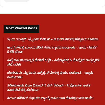
Most Viewed Posts
ಇಂದು ʻಟಾಕ್ಸಿಕ್ʼ ಟ್ರೈಲರ್ ರಿಲೀಸ್‌ – ಅಭಿಮಾನಿಗಳಲ್ಲಿ ಹೆಚ್ಚಿದ ಕುತೂಹಲ!
ಕಾಂಗ್ರೆಸ್​ನಲ್ಲಿ ಮುಂದುವರಿದ ಸಚಿವ ಸ್ಥಾನದ ಬಂಡಾಯ – ಇಂದು ದೆಹಲಿಗೆ
ಡಿಕೆಶಿ ಭೇಟಿ!
ಮತ್ತೆ ಜನ ಸಾಮಾನ್ಯರ ಜೇಬಿಗೆ ಕತ್ತರಿ – ಎಲೆಕ್ಟ್ರಾನಿಕ್ಸ್ & ಮೊಬೈಲ್ ಉತ್ಪನ್ನಗಳ
ಬೆಲೆ ಏರಿಕೆ!
ಬೆಂಗಳೂರು-ಮೈಸೂರು ಎಕ್ಸ್‌ಪ್ರೆಸ್‌ವೇನಲ್ಲಿ ಭೀಕರ ಅಪಘಾತ – ಇಬ್ಬರು
ದುರ್ಮರಣ!
ತಮಿಳುನಾಡು ಸಿಎಂ ವಿಜಯ್‌ಗೆ ಬಿಗ್ ರಿಲೀಫ್ – ಡಿವೋರ್ಸ್ ಅರ್ಜಿ
ಹಿಂಪಡೆದ ಪತ್ನಿ ಸಂಗೀತಾ!
ವಿಧಾನ ಪರಿಷತ್ ಸಭಾಪತಿ ಸ್ಥಾನಕ್ಕೆ ಬಸವರಾಜ ಹೊರಟ್ಟಿ ರಾಜೀನಾಮೆ!