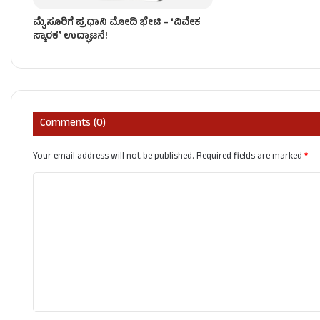
ಮೈಸೂರಿಗೆ ಪ್ರಧಾನಿ ಮೋದಿ ಭೇಟಿ – ʻವಿವೇಕ
ಸ್ಮಾರಕʼ ಉದ್ಘಾಟನೆ!
Comments (0)
Your email address will not be published.
Required fields are marked
*
C
o
m
m
e
n
t