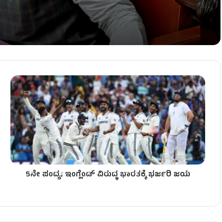
ಜೀನಾಮೆ!
– ಅಧಿವೇಶನದಲ್ಲಿ ಡಿಕೆಶಿಗೆ ಮುಜುಗರ!
ಎದುರು ಕಾರ್ಯಕರ್ತರ ಹೈಡ್ರಾಮಾ!
5ನೇ ಪಂದ್ಯ; ಇಂಗ್ಲೆಂಡ್​ ವಿರುದ್ಧ ಭಾರತಕ್ಕೆ ಭರ್ಜರಿ ಜಯ
ಡಿ.ಕೆ.ಶಿವಕುಮಾರ್ ಖಡಕ್ ವಾರ್ನಿಂಗ್!