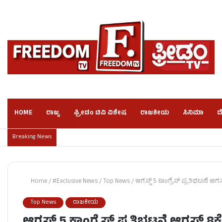
HOME
ರಾಜ್ಯ
ಫ್ರೀಡಂ ಟಿವಿ ವಿಶೇಷ
ರಾಜಕೀಯ
ಸಿನಿಮಾ
ದ
Breaking News
Home
/
#Exclusive News
/
Top News
/
ಆಗಸ್ಟ್ 5 ಕಾಂಗ್ರೆಸ್​ ಪ್ರತಿಭಟನೆ ಆಗಸ
Top News
ರಾಜಕೀಯ