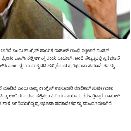
ಿದೆ ಎಂದು ಕಾಂಗ್ರೆಸ್​ ನಾಯಕ ರಾಹುಲ್​ ಗಾಂಧಿ ಇತ್ತೀಚಿಗೆ ಸಂಸತ್​
 ಪಾರ್ಕ್​ನಲ್ಲಿ ಆಗಸ್ಟ್​ ರಂದು ರಾಹುಲ್​ ಗಾಂಧಿ ನೇತೃತ್ವದಲ್ಲಿ ಪ್ರತಿಭಟನೆ
್ಕು ಉಳಿಸಿ ಎಂಬ ಧ್ಯೇಯ ವಾಕ್ಯದಡಿ ಹಮ್ಮಿಕೊಂಡ ಪ್ರತಿಭಟನಾ ಸಮಾವೇಶವನ್ನು
ಕೆ ಮಾಡಿದೆ ಎಂದು ರಾಜ್ಯ ಕಾಂಗ್ರೆಸ್​​ ಉಸ್ತುವಾರಿ ರಣದೀಪ್​ ಸುರ್ಜೇವಾಲ
ದಿದ್ದು, ಅಂತಿಮ ನಮನ ಸಲ್ಲಿಸಲು ಹಿರಿಯ ನಾಯಕರು ತೆರಳುತ್ತಿದ್ದಾರೆ. ರಾಹುಲ್
ೀಗಾಗಿ ನಾಳೆ ನಿಗದಿಯಾಗಿದ್ದ ಪ್ರತಿಭಟನಾ ಸಮಾವೇಶವನ್ನು ಮುಂದೂಡಲಾಗಿದೆ