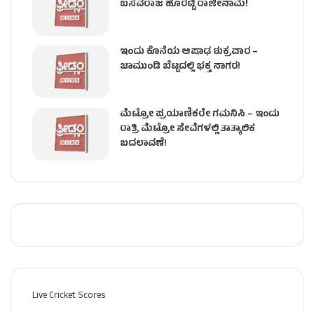
ಬಸವರಾಜ ಹೊರಟ್ಟಿ ರಾಜೀನಾಮೆ!
ಇಂದು ಕೊನೆಯ ಆಷಾಢ ಶುಕ್ರವಾರ –
ಚಾಮುಂಡಿ ಬೆಟ್ಟದಲ್ಲಿ ಭಕ್ತ ಸಾಗರ!
ಮೆಟ್ರೋ ಪ್ರಯಾಣಿಕರೇ ಗಮನಿಸಿ – ಇಂದು
ರಾತ್ರಿ ಮೆಟ್ರೋ ಸೇವೆಗಳಲ್ಲಿ ತಾತ್ಕಾಲಿಕ
ಬದಲಾವಣೆ!
Live Cricket Scores