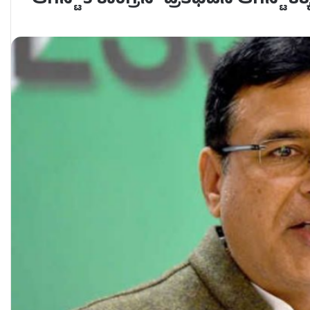
ಆಗಸ್ಟ್ 5 ಕಾಂಗ್ರೆಸ್​ ಪ್ರತಿಭಟನೆ ಆಗಸ್ಟ್ 8ಕ