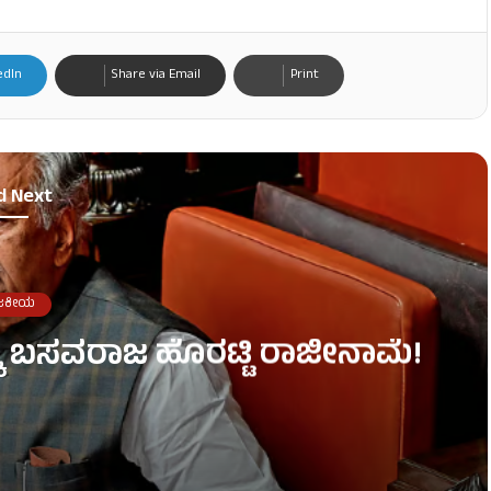
edIn
Share via Email
Print
d Next
ಜಕೀಯ
್ಕೆ ಬಸವರಾಜ ಹೊರಟ್ಟಿ ರಾಜೀನಾಮೆ!