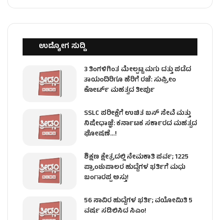
ಉದ್ಯೋಗ ಸುದ್ದಿ
3 ತಿಂಗಳಿಗಿಂತ ಮೇಲ್ಪಟ್ಟ ಮಗು ದತ್ತು ಪಡೆದ
ತಾಯಂದಿರಿಗೂ ಹೆರಿಗೆ ರಜೆ: ಸುಪ್ರೀಂ
ಕೋರ್ಟ್ ಮಹತ್ವದ ತೀರ್ಪು
SSLC ಪರೀಕ್ಷೆಗೆ ಉಚಿತ ಬಸ್ ಸೇವೆ ಮತ್ತು
ನಿಷೇಧಾಜ್ಞೆ: ಕರ್ನಾಟಕ ಸರ್ಕಾರದ ಮಹತ್ವದ
ಘೋಷಣೆ…!
ಶಿಕ್ಷಣ ಕ್ಷೇತ್ರದಲ್ಲಿ ನೇಮಕಾತಿ ಪರ್ವ; 1225
ಪ್ರಾಂಶುಪಾಲರ ಹುದ್ದೆಗಳ ಭರ್ತಿಗೆ ಮಧು
ಬಂಗಾರಪ್ಪ ಅಸ್ತು!
56 ಸಾವಿರ ಹುದ್ದೆಗಳ ಭರ್ತಿ; ವಯೋಮಿತಿ 5
ವರ್ಷ ಸಡಿಲಿಸಿದ ಸಿಎಂ!