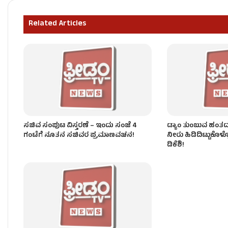
ʻಕೈʼ ಸರ್ಕಾರದ ನೂತನ ಸಚಿವರಿಗೆ ಒಲಿದ ಖಾತೆಗಳು – ಯಾರಿಗೆ 
Related Articles
ಸಂಪುಟ ವಿಸ್ತರಣೆ ಬೆನ್ನಲ್ಲೇ ʻಕೈʼ ಪಾಳಯದಲ್ಲಿ ಭುಗಿಲೆದ್ದ ಬ
ಸಚಿವ ಸಂಪುಟ ವಿಸ್ತರಣೆ – ಇಂದು ಸಂಜೆ 4
ಡ್ಯಾಂ ತುಂಬುವ ಹಂತದಲ್ಲಿ
ಗಂಟೆಗೆ ನೂತನ ಸಚಿವರ ಪ್ರಮಾಣವಚನ!
ನೀರು ಹಿಡಿದಿಟ್ಟುಕೊಳ್
ಡಿಕೆಶಿ!