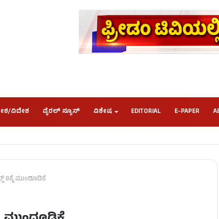
ೇಶ/ವಿದೇಶ
ವೈರಲ್ ನ್ಯೂಸ್
ವಿಶೇಷ
EDITORIAL
E-PAPER
A
್ಟ್ 8ಕ್ಕೆ ಮುಂದೂಡಿಕೆ