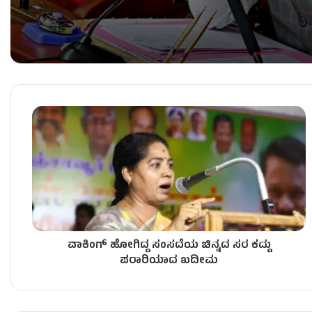
ವಿಧಾನ ಪರಿಷತ್ ಸಭಾಪತಿ ಸ್ಥಾನಕ್ಕೆ ಬಸವರಾಜ ಹೊರಟ್ಟಿ ರಾ
ಬಂಡಾಯ ಶಾಸಕರಿಗೆ TB ಜಯಚಂದ್ರ & HK ಪಾಟೀಲ್ ನೇತೃತ್ವ 
ʻಕೈʼ​ ಪಾಳಯದಲ್ಲಿ ಬಂಡಾಯದ ರೋಷಾಗ್ನಿ – KPCC ಕಚೇರಿ 
ವಾಕಿಂಗ್​ ಹೋಗಿದ್ದ ಸಂಸದೆಯ ಚಿನ್ನದ ಸರ ಕದ್ದು
ಶಾಸಕರು ರಾಜೀನಾಮೆ ಕೊಟ್ಟರೆ ತಕ್ಷಣವೇ ಅಂಗೀಕಾರ – ಸಿಎಂ 
ಪರಾರಿಯಾದ ಖದೀಮ