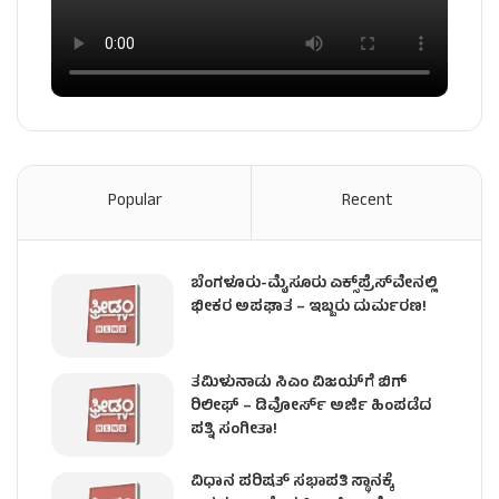
Popular
Recent
ಬೆಂಗಳೂರು-ಮೈಸೂರು ಎಕ್ಸ್‌ಪ್ರೆಸ್‌ವೇನಲ್ಲಿ
ಭೀಕರ ಅಪಘಾತ – ಇಬ್ಬರು ದುರ್ಮರಣ!
ತಮಿಳುನಾಡು ಸಿಎಂ ವಿಜಯ್‌ಗೆ ಬಿಗ್
ರಿಲೀಫ್ – ಡಿವೋರ್ಸ್ ಅರ್ಜಿ ಹಿಂಪಡೆದ
ಪತ್ನಿ ಸಂಗೀತಾ!
ವಿಧಾನ ಪರಿಷತ್ ಸಭಾಪತಿ ಸ್ಥಾನಕ್ಕೆ