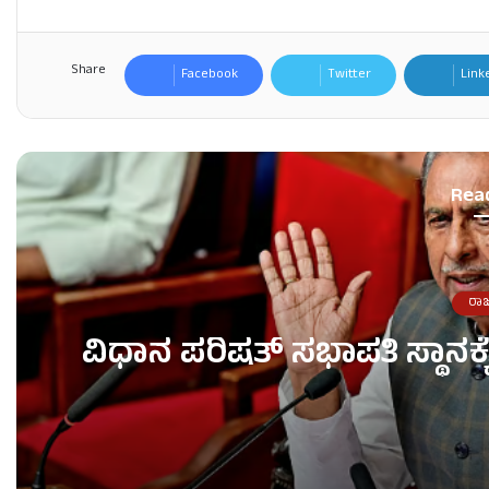
Share
Facebook
Twitter
Link
Rea
ರಾ
ವಿಧಾನ ಪರಿಷತ್ ಸಭಾಪತಿ ಸ್ಥಾನಕ