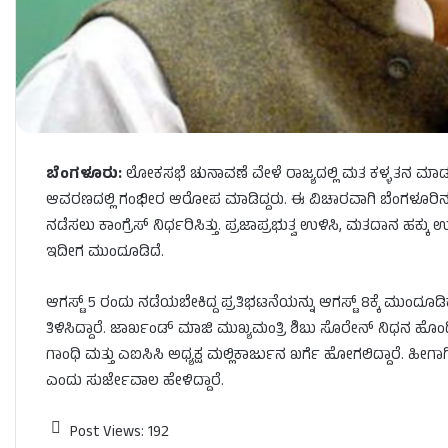
ಬೆಂಗಳೂರು:
ಲೋಕಸಭೆ ಚುನಾವಣೆ ವೇಳೆ ರಾಜ್ಯದಲ್ಲಿ ಮತ ಕಳ್ಳತನ ಮಾಡಲಾಗ
ಆವರಣದಲ್ಲಿ ಗಂಭೀರ ಆರೋಪ ಮಾಡಿದ್ದರು. ಈ ವಿಚಾರವಾಗಿ ಬೆಂಗಳೂರಿನ ಫ್ರೀಡಂ
ನಡೆಸಲು ಕಾಂಗ್ರೆಸ್ ನಿರ್ಧರಿಸಿತ್ತು. ಪ್ರಜಾಪ್ರಭುತ್ವ ಉಳಿಸಿ, ಮತದಾನ ಹಕ
ಇದೀಗ ಮುಂದೂಡಿದೆ.
ಆಗಸ್ಟ್ 5 ರಂದು ನಡೆಯಬೇಕಿದ್ದ ಪ್ರತಿಭಟನೆಯನ್ನು ಆಗಸ್ಟ್ 8ಕ್ಕೆ ಮುಂದೂಡಿ
ತಿಳಿಸಿದ್ದಾರೆ. ಜಾರ್ಖಂಡ್ ಮಾಜಿ ಮುಖ್ಯಮಂತ್ರಿ ಶಿಬು ಸೊರೇನ್ ನಿಧನ ಹೊಂ
ಗಾಂಧಿ ಮತ್ತು ಎಐಸಿಸಿ ಅಧ್ಯಕ್ಷ ಮಲ್ಲಿಕಾರ್ಜುನ ಖರ್ಗೆ ಹೋಗಲಿದ್ದಾರೆ. ಹ
ಎಂದು ಸುರ್ಜೇವಾಲ ಹೇಳಿದ್ದಾರೆ.
Post Views:
192