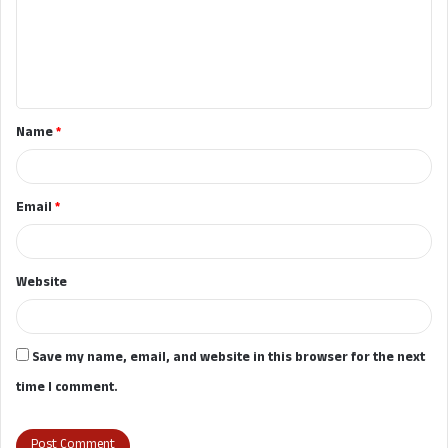
m
e
n
t
Name
*
*
Email
*
Website
Save my name, email, and website in this browser for the next
time I comment.