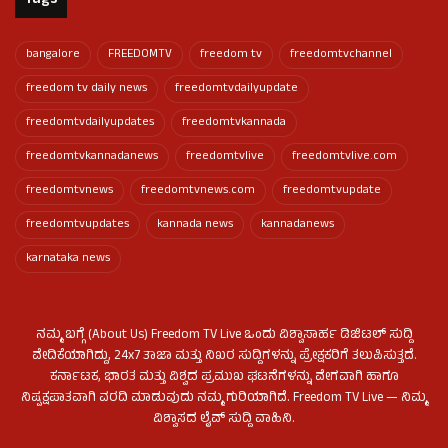
Tags
bangalore
FREEDOMTV
freedom tv
freedomtvchannel
freedom tv daily news
freedomtvdailyupdate
freedomtvdailyupdates
freedomtvkannada
freedomtvkannadanews
freedomtvlive
freedomtvlive.com
freedomtvnews
freedomtvnews.com
freedomtvupdate
freedomtvupdates
kannada news
kannadanews
karnataka news
ನಮ್ಮ ಬಗ್ಗೆ (About Us) Freedom TV Live ಒಂದು ವಿಶ್ವಾಸಾರ್ಹ ಡಿಜಿಟಲ್ ಸುದ್ದಿ
ವೇದಿಕೆಯಾಗಿದ್ದು, 24x7 ತಾಜಾ ಮತ್ತು ನಿಖರ ಸುದ್ದಿಗಳನ್ನು ಪ್ರೇಕ್ಷಕರಿಗೆ ತಲುಪಿಸುತ್ತದೆ.
ಕರ್ನಾಟಕ, ಭಾರತ ಮತ್ತು ವಿಶ್ವದ ಪ್ರಮುಖ ಘಟನೆಗಳನ್ನು ವೇಗವಾಗಿ ಹಾಗೂ
ನಿಷ್ಪಕ್ಷಪಾತವಾಗಿ ವರದಿ ಮಾಡುವುದು ನಮ್ಮ ಗುರಿಯಾಗಿದೆ. Freedom TV Live — ನಿಮ್ಮ
ವಿಶ್ವಾಸದ ಲೈವ್ ಸುದ್ದಿ ವಾಹಿನಿ.