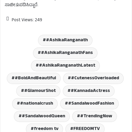
ಸಾಬೀತುಪಡಿಸಿದ್ದಾರೆ.
Post Views:
249
#AshikaRanganath
#AshikaRanganathFans
#AshikaRanganathLatest
#BoldAndBeautiful
#CutenessOverloaded
#GlamourShot
#KannadaActress
#nationalcrush
#SandalwoodFashion
#SandalwoodQueen
#TrendingNow
freedom tv
FREEDOMTV