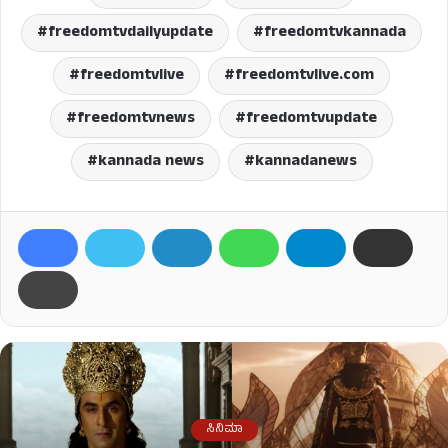
freedomtvdailyupdate
freedomtvkannada
freedomtvlive
freedomtvlive.com
freedomtvnews
freedomtvupdate
kannada news
kannadanews
ಸಿನಿಮಾ