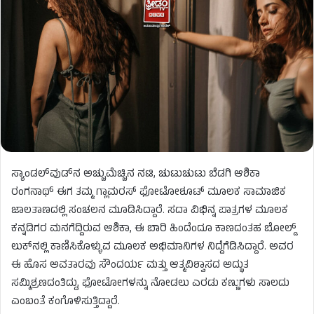
ಸ್ಯಾಂಡಲ್‌ವುಡ್‌ನ ಅಚ್ಚುಮೆಚ್ಚಿನ ನಟಿ, ಚುಟುಚುಟು ಬೆಡಗಿ ಆಶಿಕಾ
ರಂಗನಾಥ್ ಈಗ ತಮ್ಮ ಗ್ಲಾಮರಸ್ ಫೋಟೋಶೂಟ್ ಮೂಲಕ ಸಾಮಾಜಿಕ
ಜಾಲತಾಣದಲ್ಲಿ ಸಂಚಲನ ಮೂಡಿಸಿದ್ದಾರೆ. ಸದಾ ವಿಭಿನ್ನ ಪಾತ್ರಗಳ ಮೂಲಕ
ಕನ್ನಡಿಗರ ಮನಗೆದ್ದಿರುವ ಆಶಿಕಾ, ಈ ಬಾರಿ ಹಿಂದೆಂದೂ ಕಾಣದಂತಹ ಬೋಲ್ಡ್
ಲುಕ್‌ನಲ್ಲಿ ಕಾಣಿಸಿಕೊಳ್ಳುವ ಮೂಲಕ ಅಭಿಮಾನಿಗಳ ನಿದ್ದೆಗೆಡಿಸಿದ್ದಾರೆ. ಅವರ
ಈ ಹೊಸ ಅವತಾರವು ಸೌಂದರ್ಯ ಮತ್ತು ಆತ್ಮವಿಶ್ವಾಸದ ಅದ್ಭುತ
ಸಮ್ಮಿಶ್ರಣದಂತಿದ್ದು, ಫೋಟೋಗಳನ್ನು ನೋಡಲು ಎರಡು ಕಣ್ಣುಗಳು ಸಾಲದು
ಎಂಬಂತೆ ಕಂಗೊಳಿಸುತ್ತಿದ್ದಾರೆ.