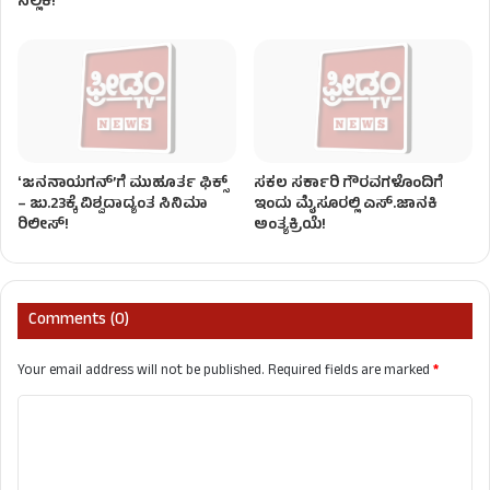
ಸಲ್ಲಿಕೆ!
ʻಜನನಾಯಗನ್’ಗೆ ಮುಹೂರ್ತ ಫಿಕ್ಸ್
ಸಕಲ ಸರ್ಕಾರಿ ಗೌರವಗಳೊಂದಿಗೆ
– ಜು.23ಕ್ಕೆ ವಿಶ್ವದಾದ್ಯಂತ ಸಿನಿಮಾ
ಇಂದು ಮೈಸೂರಲ್ಲಿ ಎಸ್.ಜಾನಕಿ
ರಿಲೀಸ್!
ಅಂತ್ಯಕ್ರಿಯೆ!
Comments (0)
Your email address will not be published.
Required fields are marked
*
C
o
m