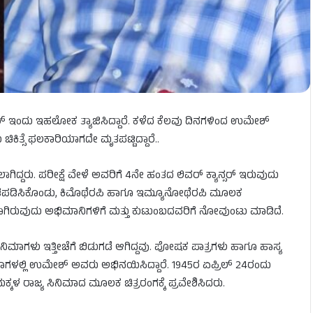
ಉಮೇಶ್​ ಇಂದು ಇಹಲೋಕ ತ್ಯಾಜಿಸಿದ್ದಾರೆ. ಕಳೆದ ಕೆಲವು ದಿನಗಳಿಂದ ಉಮೇಶ್
ು ಚಿಕಿತ್ಸೆ ಫಲಕಾರಿಯಾಗದೇ ಮೃತಪಟ್ಟಿದ್ದಾರೆ..
ಾಗಿದ್ದರು. ಪರೀಕ್ಷೆ ವೇಳೆ ಅವರಿಗೆ 4ನೇ ಹಂತದ ಲಿವರ್ ಕ್ಯಾನ್ಸರ್ ಇರುವುದು
್ನು ಖಚಿತಪಡಿಸಿಕೊಂಡು, ಕಿಮೊಥೆರಪಿ ಹಾಗೂ ಇಮ್ಯೂನೋಥೆರಪಿ ಮೂಲಕ
ನರಾಗಿರುವುದು ಅಭಿಮಾನಿಗಳಿಗೆ ಮತ್ತು ಕುಟುಂಬದವರಿಗೆ ನೋವುಂಟು ಮಾಡಿದೆ.
ಿಮಾಗಳು ಇತ್ತೀಚೆಗೆ ಬಿಡುಗಡೆ ಆಗಿದ್ದವು. ಪೋಷಕ ಪಾತ್ರಗಳು ಹಾಗೂ ಹಾಸ್ಯ
ಮಾಗಳಲ್ಲಿ ಉಮೇಶ್ ಅವರು ಅಭಿನಯಿಸಿದ್ದಾರೆ. 1945ರ ಏಪ್ರಿಲ್‌ 24ರಂದು
್ಕಳ ರಾಜ್ಯ ಸಿನಿಮಾದ ಮೂಲಕ ಚಿತ್ರರಂಗಕ್ಕೆ ಪ್ರವೇಶಿಸಿದರು.