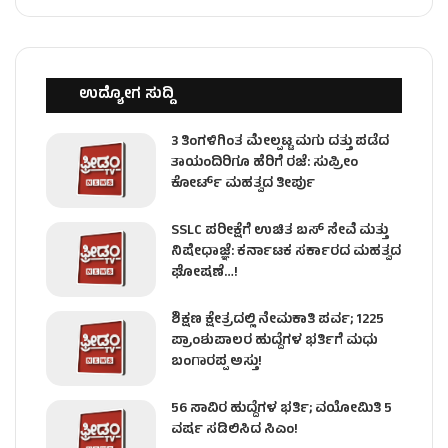
ಉದ್ಯೋಗ ಸುದ್ದಿ
3 ತಿಂಗಳಿಗಿಂತ ಮೇಲ್ಪಟ್ಟ ಮಗು ದತ್ತು ಪಡೆದ
ತಾಯಂದಿರಿಗೂ ಹೆರಿಗೆ ರಜೆ: ಸುಪ್ರೀಂ
ಕೋರ್ಟ್ ಮಹತ್ವದ ತೀರ್ಪು
SSLC ಪರೀಕ್ಷೆಗೆ ಉಚಿತ ಬಸ್ ಸೇವೆ ಮತ್ತು
ನಿಷೇಧಾಜ್ಞೆ: ಕರ್ನಾಟಕ ಸರ್ಕಾರದ ಮಹತ್ವದ
ಘೋಷಣೆ…!
ಶಿಕ್ಷಣ ಕ್ಷೇತ್ರದಲ್ಲಿ ನೇಮಕಾತಿ ಪರ್ವ; 1225
ಪ್ರಾಂಶುಪಾಲರ ಹುದ್ದೆಗಳ ಭರ್ತಿಗೆ ಮಧು
ಬಂಗಾರಪ್ಪ ಅಸ್ತು!
56 ಸಾವಿರ ಹುದ್ದೆಗಳ ಭರ್ತಿ; ವಯೋಮಿತಿ 5
ವರ್ಷ ಸಡಿಲಿಸಿದ ಸಿಎಂ!