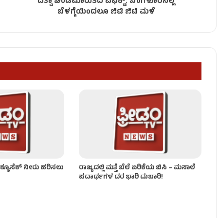
ದಿತ್ವಾ ಚಂಡಮಾರುತದ ಎಫೆಕ್ಟ್​: ಬೆಂಗಳೂರಿನಲ್ಲಿ
ಬೆಳಗ್ಗೆಯಿಂದಲೂ ಜಿಟಿ ಜಿಟಿ ಮಳೆ
ಕ್ಯೂಸೆಕ್‌ ನೀರು ಹರಿಸಲು
ರಾಜ್ಯದಲ್ಲಿ ಮತ್ತೆ ಬೆಲೆ ಏರಿಕೆಯ ಬಿಸಿ – ಮಸಾಲೆ
ಪದಾರ್ಥಗಳ ದರ ಭಾರಿ ದುಬಾರಿ!