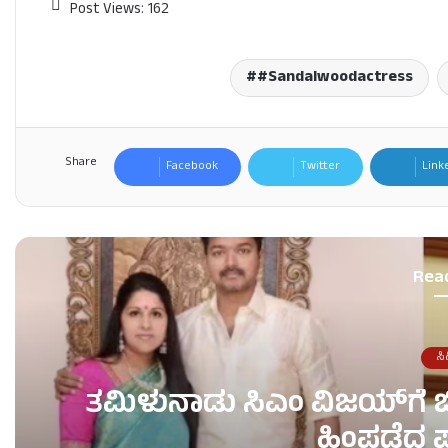
Post Views:
162
#Sandalwoodactress
Share
Facebook
Twitter
Link
Rea
ಸಿ
ತಮಿಳುನಾಡು ಸಿಎಂ ವಿಜಯ್‌ಗೆ ಬ
ಹಿಂಪಡೆದ ಪತ