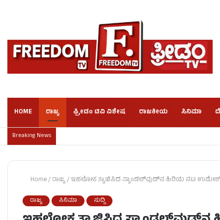
HOME
ರಾಜ್ಯ
ಫ್ರೀಡಂ ಟಿವಿ ವಿಶೇಷ
ರಾಜಕೀಯ
ಸಿನಿಮಾ
ದ
Breaking News
Home
/
ರಾಜ್ಯ
/
ಇಹಲೋಕ ತ್ಯಾಜಿಸಿದ ಸ್ಯಾಂಡಲ್​​ವುಡ್​​ನ ಹಿರಿಯ ನಟ ಉಮೇಶ್​
ರಾಜ್ಯ
ಸಿನಿಮಾ
ಸುದ್ದಿ