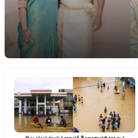
ತಮಿಳುನಾಡು ಸಿಎಂ ವಿಜಯ್‌ಗೆ ಬಿಗ್ ರಿಲೀಫ್ – ಡಿವೋರ್ಸ್ 
ಕೇರಳದಲ್ಲಿ ಭಾರೀ ಮಳೆ, ಭೂಕುಸಿತ – ಮೂವರು ಸಾವು!
ಕಾವೇರಿ ಕಿಚ್ಚು – ಆಗಸ್ಟ್​ 13ರಂದು ಕರ್ನಾಟಕ ಬಂದ್​ಗೆ ಕರೆ!