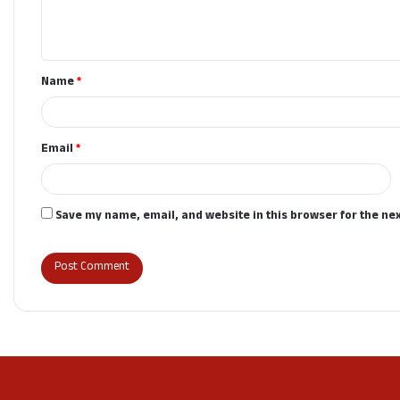
e
n
t
Name
*
*
Email
*
Save my name, email, and website in this browser for the ne