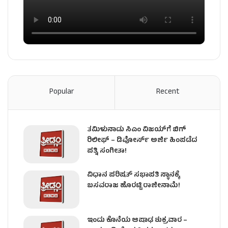
Popular
Recent
ತಮಿಳುನಾಡು ಸಿಎಂ ವಿಜಯ್‌ಗೆ ಬಿಗ್
ರಿಲೀಫ್ – ಡಿವೋರ್ಸ್ ಅರ್ಜಿ ಹಿಂಪಡೆದ
ಪತ್ನಿ ಸಂಗೀತಾ!
ವಿಧಾನ ಪರಿಷತ್ ಸಭಾಪತಿ ಸ್ಥಾನಕ್ಕೆ
ಬಸವರಾಜ ಹೊರಟ್ಟಿ ರಾಜೀನಾಮೆ!
ಇಂದು ಕೊನೆಯ ಆಷಾಢ ಶುಕ್ರವಾರ –