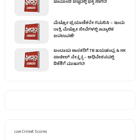
ಚಾಮುಂಡಿ ಬೆಟ್ಟದಲ್ಲಿ ಭಕ್ತ ಸಾಗರ!
ಮೆಟ್ರೋ ಪ್ರಯಾಣಿಕರೇ ಗಮನಿಸಿ – ಇಂದು
ರಾತ್ರಿ ಮೆಟ್ರೋ ಸೇವೆಗಳಲ್ಲಿ ತಾತ್ಕಾಲಿಕ
ಬದಲಾವಣೆ!
ಬಂಡಾಯ ಶಾಸಕರಿಗೆ TB ಜಯಚಂದ್ರ & HK
ಪಾಟೀಲ್ ನೇತೃತ್ವ – ಅಧಿವೇಶನದಲ್ಲಿ
ಡಿಕೆಶಿಗೆ ಮುಜುಗರ!
Live Cricket Scores