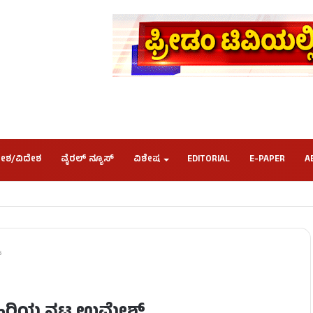
ೇಶ/ವಿದೇಶ
ವೈರಲ್ ನ್ಯೂಸ್
ವಿಶೇಷ
EDITORIAL
E-PAPER
A
​