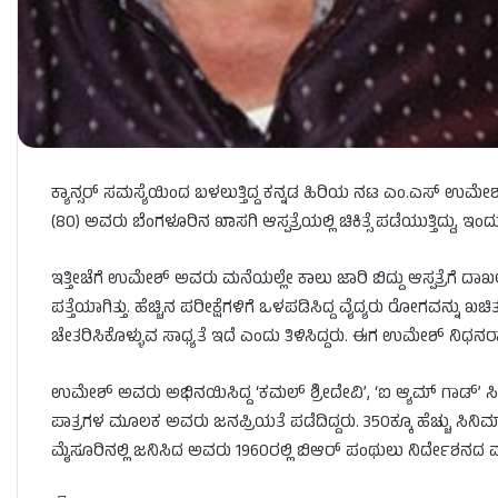
ಕ್ಯಾನ್ಸರ್​​ ಸಮಸ್ಯೆಯಿಂದ ಬಳಲುತ್ತಿದ್ದ ಕನ್ನಡ ಹಿರಿಯ ನಟ ಎಂ.ಎಸ್​​​ 
(80) ಅವರು ಬೆಂಗಳೂರಿನ ಖಾಸಗಿ ಆಸ್ಪತ್ರೆಯಲ್ಲಿ ಚಿಕಿತ್ಸೆ ಪಡೆಯುತ್ತಿದ್ದು, ಇಂದ
ಇತ್ತೀಚೆಗೆ ಉಮೇಶ್ ಅವರು ಮನೆಯಲ್ಲೇ ಕಾಲು ಜಾರಿ ಬಿದ್ದು ಆಸ್ಪತ್ರೆಗೆ ದಾಖಲ
ಪತ್ತೆಯಾಗಿತ್ತು. ಹೆಚ್ಚಿನ ಪರೀಕ್ಷೆಗಳಿಗೆ ಒಳಪಡಿಸಿದ್ದ ವೈದ್ಯರು ರೋಗವನ
ಚೇತರಿಸಿಕೊಳ್ಳುವ ಸಾಧ್ಯತೆ ಇದೆ ಎಂದು ತಿಳಿಸಿದ್ದರು. ಈಗ ಉಮೇಶ್ ನಿಧ
ಉಮೇಶ್ ಅವರು ಅಭಿನಯಿಸಿದ್ದ ‘ಕಮಲ್ ಶ್ರೀದೇವಿ’, ‘ಐ ಆ್ಯಮ್ ಗಾಡ್’ ಸಿನ
ಪಾತ್ರಗಳ ಮೂಲಕ ಅವರು ಜನಪ್ರಿಯತೆ ಪಡೆದಿದ್ದರು. 350ಕ್ಕೂ ಹೆಚ್ಚು ಸಿನಿ
ಮೈಸೂರಿನಲ್ಲಿ ಜನಿಸಿದ ಅವರು 1960ರಲ್ಲಿ ಬಿಆರ್‌ ಪಂಥುಲು ನಿರ್ದೇಶನದ ಮಕ