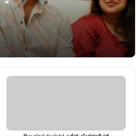
ಅರ್ಜಿ ಹಿಂಪಡೆದ ಪತ್ನಿ ಸಂಗೀತಾ!