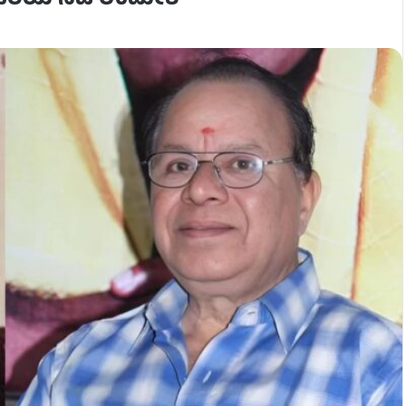
ನ ಹಿರಿಯ ನಟ ಉಮೇಶ್​​