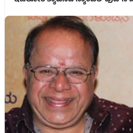
ಇಹಲೋಕ ತ್ಯಾಜಿಸಿದ ಸ್ಯಾಂಡಲ್​​ವುಡ್​​