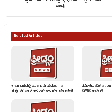
ದಿತ್ವಾ ಚಂಡಮಾರುತ ಅಬ್ಬರಕ್ಕೆ ಶ್ರೀಲಂಕಾದಲ್ಲಿ 123 ಜನ
ಕಾವೇರಿ ಕಿಚ್ಚು – ಥಿಯೇಟರ್ ಮುಂದೆ ರೈತರ ಪ್ರೊಟೆಸ್ಟ್!
ಸಾವು
‘ರಾಮಾಯಣ’ ಟ್ರೇಲರ್ ರಿಲೀಸ್​ಗೆ ಮುಹೂರ್ತ ಫಿಕ್ಸ್!
Related Articles
ಕಾವೇರಿ ಕಿಚ್ಚು – ರಾಜ್ಯಾದ್ಯಂತ ತೀವ್ರಗೊಂಡ ಪ್ರತಿಭಟನೆ!
ಕರ್ನಾಟಕದಲ್ಲಿ ಮುಂಗಾರು ಚುರುಕು – 3
ತಮಿಳುನಾಡಿಗೆ 3,000 
ಜಿಲ್ಲೆಗಳಿಗೆ ನಾಳೆ ಆರೆಂಜ್​​ ಅಲರ್ಟ್​​ ಘೋಷಣೆ!
CWRC ಆದೇಶ!