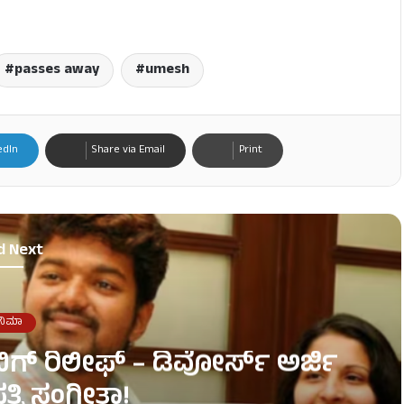
passes away
umesh
edIn
Share via Email
Print
d Next
ನಿಮಾ
ಿಗ್ ರಿಲೀಫ್ – ಡಿವೋರ್ಸ್ ಅರ್ಜಿ
್ನಿ ಸಂಗೀತಾ!