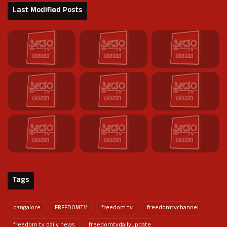
Last Modified Posts
Tags
bangalore
FREEDOMTV
freedom tv
freedomtvchannel
freedom tv daily news
freedomtvdailyupdate