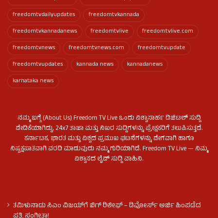
freedomtvdailyupdates
freedomtvkannada
freedomtvkannadanews
freedomtvlive
freedomtvlive.com
freedomtvnews
freedomtvnews.com
freedomtvupdate
freedomtvupdates
kannada news
kannadanews
karnataka news
ನಮ್ಮ ಬಗ್ಗೆ (About Us) Freedom TV Live ಒಂದು ವಿಶ್ವಾಸಾರ್ಹ ಡಿಜಿಟಲ್ ಸುದ್ದಿ
ವೇದಿಕೆಯಾಗಿದ್ದು, 24x7 ತಾಜಾ ಮತ್ತು ನಿಖರ ಸುದ್ದಿಗಳನ್ನು ಪ್ರೇಕ್ಷಕರಿಗೆ ತಲುಪಿಸುತ್ತದೆ.
ಕರ್ನಾಟಕ, ಭಾರತ ಮತ್ತು ವಿಶ್ವದ ಪ್ರಮುಖ ಘಟನೆಗಳನ್ನು ವೇಗವಾಗಿ ಹಾಗೂ
ನಿಷ್ಪಕ್ಷಪಾತವಾಗಿ ವರದಿ ಮಾಡುವುದು ನಮ್ಮ ಗುರಿಯಾಗಿದೆ. Freedom TV Live — ನಿಮ್ಮ
ವಿಶ್ವಾಸದ ಲೈವ್ ಸುದ್ದಿ ವಾಹಿನಿ.
ತಮಿಳುನಾಡು ಸಿಎಂ ವಿಜಯ್‌ಗೆ ಬಿಗ್ ರಿಲೀಫ್ – ಡಿವೋರ್ಸ್ ಅರ್ಜಿ ಹಿಂಪಡೆದ
ಪತ್ನಿ ಸಂಗೀತಾ!