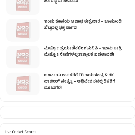
ಹೊರಟ್ಟಿ ರಾಜೀನಾಮೆ!
ಇಂದು ಕೊನೆಯ ಆಷಾಢ ಶುಕ್ರವಾರ – ಚಾಮುಂಡಿ
ಬೆಟ್ಟದಲ್ಲಿ ಭಕ್ತ ಸಾಗರ!
ಮೆಟ್ರೋ ಪ್ರಯಾಣಿಕರೇ ಗಮನಿಸಿ – ಇಂದು ರಾತ್ರಿ
ಮೆಟ್ರೋ ಸೇವೆಗಳಲ್ಲಿ ತಾತ್ಕಾಲಿಕ ಬದಲಾವಣೆ!
ಬಂಡಾಯ ಶಾಸಕರಿಗೆ TB ಜಯಚಂದ್ರ & HK
ಪಾಟೀಲ್ ನೇತೃತ್ವ – ಅಧಿವೇಶನದಲ್ಲಿ ಡಿಕೆಶಿಗೆ
ಮುಜುಗರ!
Live Cricket Scores