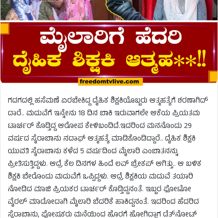
ಗದಗದಲ್ಲಿ ಹಸೆಮಣೆ ಏರಬೇಕಿದ್ದ ದೈಹಿಕ ಶಿಕ್ಷಕಿಯೊಬ್ಬರು ಆತ್ಮಹತ್ಯೆಗೆ ಶರಣಾಗಿದ್​
ದಾರೆ.. ಮದುವೆಗೆ ಇನ್ನೇನು 18 ದಿನ ಬಾಕಿ ಇರುವಾಗಲೇ ಆಕೆಯ ಪ್ರಿಯತಮ
ಟಾರ್ಚರ್ ಕೊಡ್ತಿದ್ದ ಆರೋಪ ಕೇಳಿಬಂದಿದೆ.ಇದರಿಂದ ಮನನೊಂದು 29
ವರ್ಷದ ಸೈರಾಬಾನು ನದಾಫ್ ಆತ್ಮಹತ್ಯೆ ಮಾಡಿಕೊಂಡಿದ್ದಾರೆ.. ದೈಹಿಕ ಶಿಕ್ಷಕಿ
ಯುವತಿ ಸೈರಾಬಾನು ಕಳೆದ 5 ವರ್ಷದಿಂದ ಮೈಲಾರಿ ಎಂಬಾತನನ್ನು
ಪ್ರೀತಿಸುತ್ತಿದ್ದಳು. ಆದ್ರೆ ಕೆಲ ದಿನಗಳ ಹಿಂದೆ ಲವ್ ಬ್ರೇಕಪ್ ಆಗಿತ್ತು.. ಆ ಬಳಿಕ
ಶಿಕ್ಷಕಿ ಬೇರೊಂದು ಮದುವೆಗೆ ಒಪ್ಪಿದ್ದಳು. ಆದ್ರೆ ಶಿಕ್ಷಕಿಯ ಮದುವೆ ತಯಾರಿ
ನೋಡಿದ ಮಾಜಿ ಪ್ರಿಯಕರ ಟಾರ್ಚರ್ ಕೊಡ್ತಿದ್ದನಂತೆ. ಇಬ್ಬರ ಫೋಟೋ
ವೈರಲ್ ಮಾಡೋದಾಗಿ ಮೈಲಾರಿ ಬೆದರಿಕೆ ಹಾಕಿದ್ದನಂತೆ. ಇದರಿಂದ ಹೆದರಿದ
ಸೈರಾಬಾನು, ಪೋಷಕರು ಮನೆಯಿಂದ ಹೊರಗೆ ಹೋಗಿದ್ದಾಗ ಡೆತ್​​ನೋಟ್