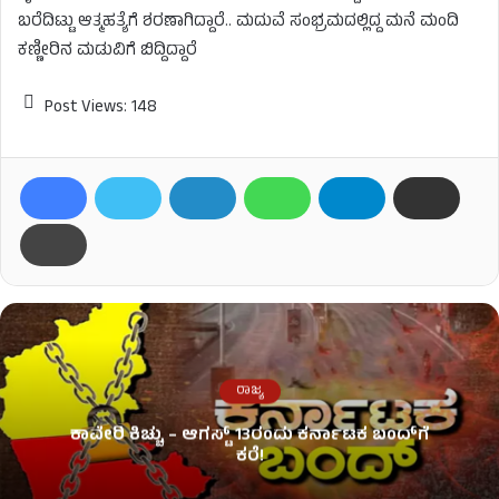
ಬರೆದಿಟ್ಟು ಆತ್ಮಹತ್ಯೆಗೆ ಶರಣಾಗಿದ್ದಾರೆ.. ಮದುವೆ ಸಂಭ್ರಮದಲ್ಲಿದ್ದ ಮನೆ ಮಂದಿ
ಕಣ್ಣೀರಿನ ಮಡುವಿಗೆ ಬಿದ್ದಿದ್ದಾರೆ
Post Views:
148
ರಾಜ್ಯ
ಕಾವೇರಿ ಕಿಚ್ಚು – ಆಗಸ್ಟ್​ 13ರಂದು ಕರ್ನಾಟಕ ಬಂದ್​ಗೆ
ಕರೆ!