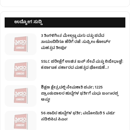
ಉದ್ಯೋಗ ಸುದ್ದಿ
3 ತಿಂಗಳಿಗಿಂತ ಮೇಲ್ಪಟ್ಟ ಮಗು ದತ್ತು ಪಡೆದ
ತಾಯಂದಿರಿಗೂ ಹೆರಿಗೆ ರಜೆ: ಸುಪ್ರೀಂ ಕೋರ್ಟ್
ಮಹತ್ವದ ತೀರ್ಪು
SSLC ಪರೀಕ್ಷೆಗೆ ಉಚಿತ ಬಸ್ ಸೇವೆ ಮತ್ತು ನಿಷೇಧಾಜ್ಞೆ:
ಕರ್ನಾಟಕ ಸರ್ಕಾರದ ಮಹತ್ವದ ಘೋಷಣೆ…!
ಶಿಕ್ಷಣ ಕ್ಷೇತ್ರದಲ್ಲಿ ನೇಮಕಾತಿ ಪರ್ವ; 1225
ಪ್ರಾಂಶುಪಾಲರ ಹುದ್ದೆಗಳ ಭರ್ತಿಗೆ ಮಧು ಬಂಗಾರಪ್ಪ
ಅಸ್ತು!
56 ಸಾವಿರ ಹುದ್ದೆಗಳ ಭರ್ತಿ; ವಯೋಮಿತಿ 5 ವರ್ಷ
ಸಡಿಲಿಸಿದ ಸಿಎಂ!