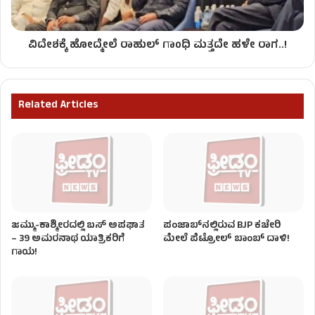
ವಿದೇಶಕ್ಕೆ ಹೋದ್ಮೇಲೆ ರಾಹುಲ್ ಗಾಂಧಿ ಮತ್ತದೇ ಹಳೇ ರಾಗ..!
Related Articles
ಜಮ್ಮು-ಕಾಶ್ಮೀರದಲ್ಲಿ ಬಸ್ ಅಪಘಾತ
ಪಂಜಾಬ್‌ನಲ್ಲಿರುವ BJP ಕಚೇರಿ
– 39 ಅಮರನಾಥ ಯಾತ್ರಿಕರಿಗೆ
ಮೇಲೆ ಪೆಟ್ರೋಲ್ ಬಾಂಬ್ ದಾಳಿ!
ಗಾಯ!