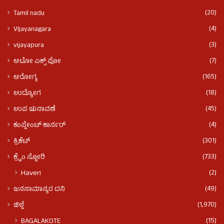
(20)
Tamil nadu
(4)
VIjayanagara
(3)
vijayapura
(7)
ಆಟೋ ಎಕ್ಸ್ ಪೋ
(165)
ಆರೋಗ್ಯ
(18)
ಉದ್ಯೋಗ
(45)
ಉಪ ಚುನಾವಣೆ
(4)
ಕಂಪ್ಲೇಂಟ್ ಕಾರ್ನರ್
(301)
ಕ್ರಿಕೆಟ್
(733)
ಕ್ರೈಂ ಸ್ಟೋರಿ
(2)
Haveri
(49)
ಜನಸಾಮಾನ್ಯರ ದನಿ
(1,970)
ಜಿಲ್ಲೆ
(15)
BAGALAKOTE