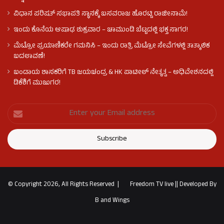
ವಿಧಾನ ಪರಿಷತ್ ಸಭಾಪತಿ ಸ್ಥಾನಕ್ಕೆ ಬಸವರಾಜ ಹೊರಟ್ಟಿ ರಾಜೀನಾಮೆ!
ಇಂದು ಕೊನೆಯ ಆಷಾಢ ಶುಕ್ರವಾರ – ಚಾಮುಂಡಿ ಬೆಟ್ಟದಲ್ಲಿ ಭಕ್ತ ಸಾಗರ!
ಮೆಟ್ರೋ ಪ್ರಯಾಣಿಕರೇ ಗಮನಿಸಿ – ಇಂದು ರಾತ್ರಿ ಮೆಟ್ರೋ ಸೇವೆಗಳಲ್ಲಿ ತಾತ್ಕಾಲಿಕ
ಬದಲಾವಣೆ!
ಬಂಡಾಯ ಶಾಸಕರಿಗೆ TB ಜಯಚಂದ್ರ & HK ಪಾಟೀಲ್ ನೇತೃತ್ವ – ಅಧಿವೇಶನದಲ್ಲಿ
ಡಿಕೆಶಿಗೆ ಮುಜುಗರ!
© Copyright 2026, All Rights Reserved |
Freedom TV live
||
Developed By
B and Wings