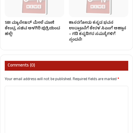
SBI ಮ್ಯಾನೇಜರ್‌ ಮೇಲೆ ಮಾಜಿ
ಕಾಸರಗೋಡು ಕನ್ನಡ ಭವನ
ಕೇಂದ್ರ ಸಚಿವ ಅಳಗಿರಿ ಪುತ್ರಿಯಿಂದ
ಉದ್ಘಾಟನೆಗೆ ಕೇರಳ ಸಿಎಂಗೆ ಆಹ್ವಾನ
ಹಲ್ಲೆ!
– ಗಡಿ ಕನ್ನಡಿಗರ ಸಮಸ್ಯೆಗಳಿಗೆ
ಸ್ಪಂದನೆ!
Comments (0)
Your email address will not be published.
Required fields are marked
*
C
o
m
m
e