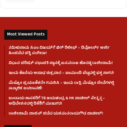
Most Viewed Posts
ತಮಿಳುನಾಡು ಸಿಎಂ ವಿಜಯ್‌ಗೆ ಬಿಗ್ ರಿಲೀಫ್ – ಡಿವೋರ್ಸ್ ಅರ್ಜಿ
ಹಿಂಪಡೆದ ಪತ್ನಿ ಸಂಗೀತಾ!
ವಿಧಾನ ಪರಿಷತ್ ಸಭಾಪತಿ ಸ್ಥಾನಕ್ಕೆ ಬಸವರಾಜ ಹೊರಟ್ಟಿ ರಾಜೀನಾಮೆ!
ಇಂದು ಕೊನೆಯ ಆಷಾಢ ಶುಕ್ರವಾರ – ಚಾಮುಂಡಿ ಬೆಟ್ಟದಲ್ಲಿ ಭಕ್ತ ಸಾಗರ!
ಮೆಟ್ರೋ ಪ್ರಯಾಣಿಕರೇ ಗಮನಿಸಿ – ಇಂದು ರಾತ್ರಿ ಮೆಟ್ರೋ ಸೇವೆಗಳಲ್ಲಿ
ತಾತ್ಕಾಲಿಕ ಬದಲಾವಣೆ!
ಬಂಡಾಯ ಶಾಸಕರಿಗೆ TB ಜಯಚಂದ್ರ & HK ಪಾಟೀಲ್ ನೇತೃತ್ವ –
ಅಧಿವೇಶನದಲ್ಲಿ ಡಿಕೆಶಿಗೆ ಮುಜುಗರ!
ರಾಜೀನಾಮೆ ವಾಪಸ್ ಪಡೆದ ಯಶವಂತರಾಯಗೌಡ ಪಾಟೀಲ್‌!