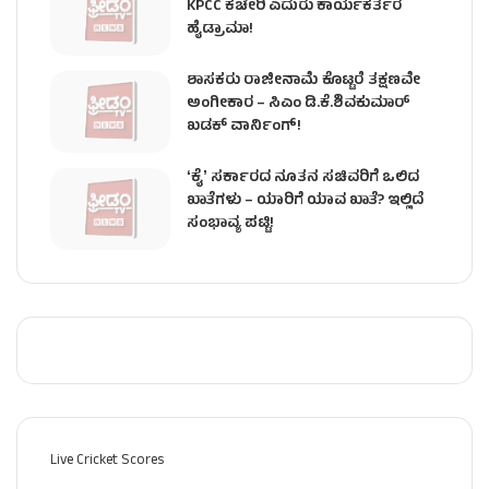
KPCC ಕಚೇರಿ ಎದುರು ಕಾರ್ಯಕರ್ತರ
ಹೈಡ್ರಾಮಾ!
ಶಾಸಕರು ರಾಜೀನಾಮೆ ಕೊಟ್ಟರೆ ತಕ್ಷಣವೇ
ಅಂಗೀಕಾರ – ಸಿಎಂ ಡಿ.ಕೆ.ಶಿವಕುಮಾರ್
ಖಡಕ್ ವಾರ್ನಿಂಗ್!
ʻಕೈʼ ಸರ್ಕಾರದ ನೂತನ ಸಚಿವರಿಗೆ ಒಲಿದ
ಖಾತೆಗಳು – ಯಾರಿಗೆ ಯಾವ ಖಾತೆ? ಇಲ್ಲಿದೆ
ಸಂಭಾವ್ಯ ಪಟ್ಟಿ!
Live Cricket Scores