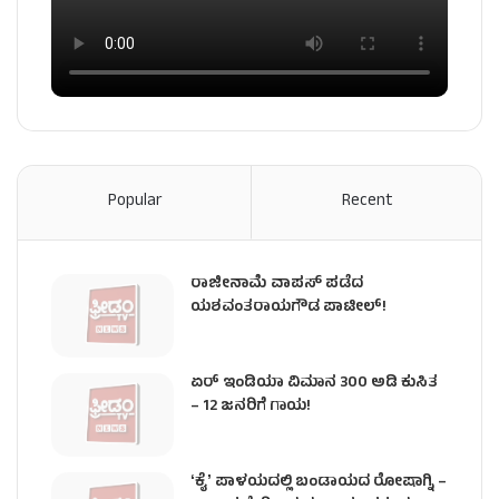
Popular
Recent
ರಾಜೀನಾಮೆ ವಾಪಸ್ ಪಡೆದ
ಯಶವಂತರಾಯಗೌಡ ಪಾಟೀಲ್‌!
ಏರ್ ಇಂಡಿಯಾ ವಿಮಾನ 300 ಅಡಿ ಕುಸಿತ
– 12 ಜನರಿಗೆ ಗಾಯ!
ʻಕೈʼ​ ಪಾಳಯದಲ್ಲಿ ಬಂಡಾಯದ ರೋಷಾಗ್ನಿ –