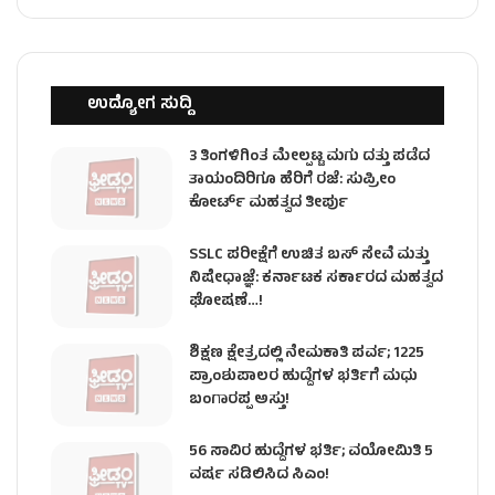
ಉದ್ಯೋಗ ಸುದ್ದಿ
3 ತಿಂಗಳಿಗಿಂತ ಮೇಲ್ಪಟ್ಟ ಮಗು ದತ್ತು ಪಡೆದ
ತಾಯಂದಿರಿಗೂ ಹೆರಿಗೆ ರಜೆ: ಸುಪ್ರೀಂ
ಕೋರ್ಟ್ ಮಹತ್ವದ ತೀರ್ಪು
SSLC ಪರೀಕ್ಷೆಗೆ ಉಚಿತ ಬಸ್ ಸೇವೆ ಮತ್ತು
ನಿಷೇಧಾಜ್ಞೆ: ಕರ್ನಾಟಕ ಸರ್ಕಾರದ ಮಹತ್ವದ
ಘೋಷಣೆ…!
ಶಿಕ್ಷಣ ಕ್ಷೇತ್ರದಲ್ಲಿ ನೇಮಕಾತಿ ಪರ್ವ; 1225
ಪ್ರಾಂಶುಪಾಲರ ಹುದ್ದೆಗಳ ಭರ್ತಿಗೆ ಮಧು
ಬಂಗಾರಪ್ಪ ಅಸ್ತು!
56 ಸಾವಿರ ಹುದ್ದೆಗಳ ಭರ್ತಿ; ವಯೋಮಿತಿ 5
ವರ್ಷ ಸಡಿಲಿಸಿದ ಸಿಎಂ!