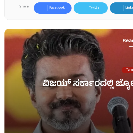
Share
Facebook
Twitter
Link
Rea
Tam
ವಿಜಯ್ ಸರ್ಕಾರದಲ್ಲಿ ಜ್ಯೋತ
ವಿಜಯ್ ಸರ್ಕಾರದಲ್ಲಿ ಜ್ಯೋತಿಷಿ ವಿಶೇಷ ಕರ್ತವ್ಯಾಧಿಕಾರಿ!