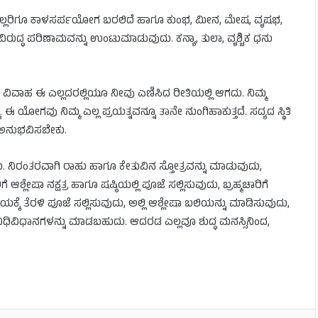
 ಎಲ್ಲರಿಗೂ ಕಾಳಸರ್ಪಯೋಗ ಬರಲಿದೆ ಹಾಗೂ ಕುಂಭ, ಮೀನ, ಮೇಷ, ವೃಷಭ,
್ಧ ಪರಿಣಾಮವನ್ನು ಉಂಟುಮಾಡುವುದು. ಕನ್ಯಾ, ತುಲಾ, ವೃಶ್ಚಿಕ ಧನು
ತಿ, ವಿವಾಹ ಈ ಎಲ್ಲದರಲ್ಲಿಯೂ ನೀವು ಎಣಿಸಿದ ರೀತಿಯಲ್ಲಿ ಆಗದು. ನಿಮ್ಮ
ೋಗವು ನಿಮ್ಮ ಎಲ್ಲ ಪ್ರಯತ್ನವನ್ನೂ ತಾನೇ ನುಂಗಿಹಾಕುತ್ತದೆ. ಸದ್ಯದ ಸ್ಥಿತಿ
ಅನುಭವಿಸಬೇಕು.
ಿರಂತರವಾಗಿ ರಾಹು ಹಾಗೂ ಕೇತುವಿನ ಸ್ತೋತ್ರವನ್ನು ಮಾಡುವುದು,
ಆಶ್ಲೇಷಾ ನಕ್ಷತ್ರ ಹಾಗೂ ಷಷ್ಠಿಯಲ್ಲಿ ಪೂಜೆ ಸಲ್ಲಿಸುವುದು, ಬ್ರಹ್ಮಚಾರಿಗೆ
ೆ ತೆರಳಿ ಪೂಜೆ ಸಲ್ಲಿಸುವುದು, ಅಲ್ಲಿ ಆಶ್ಲೇಷಾ ಬಲಿಯನ್ನು ಮಾಡಿಸುವುದು,
ು ವಿಧಿವಿಧಾನಗಳನ್ನು ಮಾಡಬಹುದು. ಆದರಡ ಎಲ್ಲವೂ ಶುದ್ಧ ಮನಸ್ಸಿನಿಂದ,