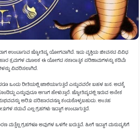
ವಾಗ ಉಂಟಾಗುವ ಜ್ಯೋತಿಷ್ಯ ಯೋಗವಾಗಿದೆ. ಇದು ವ್ಯಕ್ತಿಯ ಜೀವನದ ವಿವಿಧ
ರಿಹಾರ ಕ್ರಮಗಳ ಮೂಲಕ ಈ ಯೋಗದ ನಕಾರಾತ್ಮಕ ಪರಿಣಾಮಗಳನ್ನು ಕಡಿಮೆ
್ನು ವಿವರಿಸಲಾಗಿದೆ.
ದರೂ ಒಂದು ರೀತಿಯಲ್ಲಿ ಖಾಲಿಯಾಗುತ್ತದೆ‌ ಎನ್ನುವವರೇ ಬಹಳ ಜನ. ಅದಕ್ಕೆ
ದ್ದು ಎನ್ನುವುದೂ ಆಗಾಗ ಹೇಳುತ್ತಾರೆ. ಜ್ಯೋತಿಷ್ಯದಲ್ಲಿ ಇರುವ ಅನೇಕ
. ಅನುಭವವನ್ನು ಅರಿತು ಪರಿಹಾರವನ್ನೂ ಕಂಡುಕೊಳ್ಳಬಹುದು. ಅಂತಹ
ಳ ನಡುವೆ ಎಲ್ಲ ಗ್ರಹಗಳು ಇದ್ದಾಗ ಉಂಟಾಗುತ್ತದೆ.
ಣ ಮತ್ತೆಲ್ಲ ಗ್ರಹಗಳೂ ಅವುಗಳ ಒಳಗೇ ಬರುತ್ತವೆ. ಹೀಗೆ ಇದ್ದಾಗ ಮನುಷ್ಯನಿಗೆ