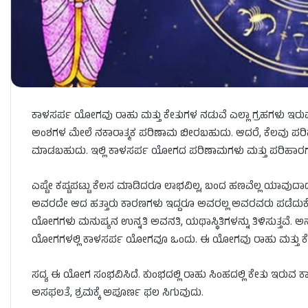
ಕಾಳಸರ್ಪ ಯೋಗವು ರಾಹು ಮತ್ತು ಕೇತುಗಳ ನಡುವೆ ಎಲ್ಲಾ ಗ್ರಹಗಳು ಇರು
ಅಂಶಗಳ ಮೇಲೆ ನಕಾರಾತ್ಮಕ ಪರಿಣಾಮ ಬೀರಬಹುದು. ಆದರೆ, ಕೆಲವು ಪ
ಮಾಡಬಹುದು. ಇಲ್ಲಿ ಕಾಳಸರ್ಪ ಯೋಗದ ಪರಿಣಾಮಗಳು ಮತ್ತು ಪರಿಹಾರಗಳನ
ಎಷ್ಟೇ ಕಷ್ಟಪಟ್ಟು ಕೆಲಸ ಮಾಡಿದರೂ ಲಾಭವಿಲ್ಲ, ಬಂದ ಹಣವೆಲ್ಲ ಯಾವುದಾ
ಅವರದೇ ಆದ ಹತ್ತಾರು ಕಾರಣಗಳು ಇದ್ದರೂ ಅವರಲ್ಲ ಅವರವರು ಪಡೆದುಕೊಂಡಿ
ಯೋಗಗಳು ಮನುಷ್ಯನ ಉನ್ನತಿ ಅವನತಿ, ಯಥಾಸ್ಥಿತಿಗಳನ್ನು ತಿಳಿಸುತ್ತವೆ
ಯೋಗಗಳಲ್ಲಿ ಕಾಳಸರ್ಪ ಯೋಗವೂ ಒಂದು. ಈ ಯೋಗವು ರಾಹು ಮತ್ತು ಕೇತುಗ
ಸದ್ಯ ಈ ಯೋಗ ಸಂಭವಿಸಿದೆ. ಕುಂಭದಲ್ಲಿ ರಾಹು ಸಿಂಹದಲ್ಲಿ ಕೇತು ಇರುವ ಕಾರ
ಅಸಫಲತೆ, ಶ್ರಮಕ್ಕೆ ಅಪೂರ್ಣ ಫಲ ಸಿಗುವುದು.