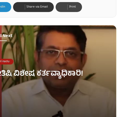
edIn
Share via Email
Print
d Next
il nadu
ಿಷಿ ವಿಶೇಷ ಕರ್ತವ್ಯಾಧಿಕಾರಿ!