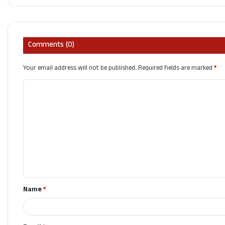
Comments (0)
Your email address will not be published.
Required fields are marked
*
C
o
m
m
e
n
t
Name
*
*