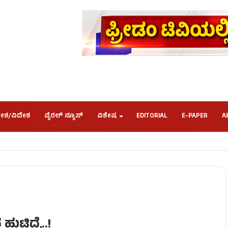
ೇಶ/ವಿದೇಶ
ವೈರಲ್ ನ್ಯೂಸ್
ವಿಶೇಷ
EDITORIAL
E-PAPER
A
ಟಿದ್ರೆ..!