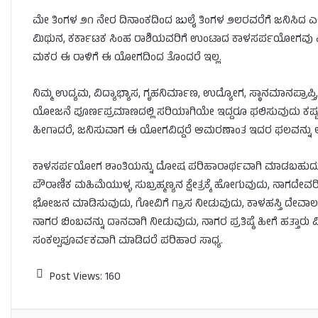
ಮೇ ತಿಂಗಳ ೨೧ ನೇರ ದಿನಾಂಕದಿಂದ ಜುಲೈ ತಿಂಗಳ ೨೮ರವರೆಗೆ ಜನಿಸಿದ
ಮಿಥುನ, ಕರ್ಕಾಟಕ ಸಿಂಹ ರಾಶಿಯವರಿಗೆ ಉಂಟಾದ ಕಾಳಸರ್ಪಯೋಗವು ವಿರುದ
ಮಕರ ಈ ರಾಳಿಗೆ ಈ ಯೋಗದಿಂದ ತೊಂದರೆ ಇಲ್ಲ.
ನಿಮ್ಮ ಉದ್ಯಮ, ವಿದ್ಯಾಭ್ಯಾಸ, ಗೃಹನಿರ್ಮಾಣ, ಉದ್ಯೋಗ, ಸ್ಥಾನಮಾನಪ್ರಾಪ್
ಯೋಜನೆ ಪೂರ್ಣಪ್ರಮಾಣದಲ್ಲಿ ಸರಿಯಾಗಿಯೇ ಇದ್ದರೂ ಫಲಿಸುವುದು ಕಷ್ಟ.‌ ಈ ಯ
ಹೀಗಾದರೆ, ಜನಿಸುವಾಗ ಈ ಯೋಗವಿದ್ದರೆ ಆಮರಣಾಂತ ಇದರ ಫಲವನ್ನು 
ಕಾಳ‌ಸರ್ಪಯೋಗ ಶಾಂತಿಯನ್ನು ದೋಷ ಪರಿಹಾರಾರ್ಥವಾಗಿ ಮಾಡಬಹುದು. ನ
ಪೌರಾಣಿಕ ಮಹಿಮೆಯುಳ್ಳ ಸುಬ್ರಹ್ಮಣ್ಯನ ಕ್ಷೇತ್ರಕ್ಕೆ ಹೋಗುವುದು, ನಾಗದೇವರಿಗೆ 
ಭೋಜನ ಮಾಡಿಸುವುದು, ಗೋವಿಗೆ ಗ್ರಾಸ ನೀಡುವುದು, ಕಾಳಹಸ್ತಿ ದೇವಾಲಯಕ್ಕ
ನಾಗರ ಬಿಂಬವನ್ನು ದಾನವಾಗಿ ನೀಡುವುದು, ನಾಗರ ಪ್ರತಿಷ್ಠೆ ಹೀಗೆ ಹತ್ತಾರ
ಸಂಕಲ್ಪಪೂರ್ವಕವಾಗಿ ಮಾಡಿದರೆ ಪರಿಹಾರ ಸಾಧ್ಯ.
Post Views:
160