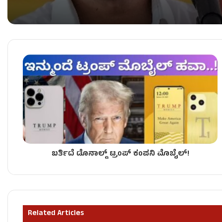
ಇಂದಿನ ರಾಶಿ ಭವಿಷ್ಯ: ಕೆಲವು ರಾಶಿಗಳಿಗೆ ದೈವಾನುಕೂಲ, ಕೆಲವರ
ವೃಶ್ಚಿಕ ರಾಶಿಯವರು ಈ ಕೆಲಸ ಮಾಡಿದ್ರೆ ಅವರ ಜೀವನದಲ್ಲಿ
ಬರ್ತಿದೆ ಡೊನಾಲ್ಡ್ ಟ್ರಂಪ್ ಕಂಪನಿ ಮೊಬೈಲ್!
ಅಕ್ಷಯ ತೃತೀಯದಂದು ‘ಗಜಕೇಸರಿ ರಾಜಯೋಗ’: ಈ ರಾಶಿಯವರ
ಏಪ್ರಿಲ್ ತಿಂಗಳ ಮೊದಲ ವಾರ ಯಾವ ರಾಶಿಗೆ ಶುಭ?
Related Articles