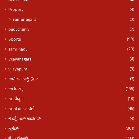
NEET Exam
(4)
Propery
(3)
ramanagara
(2)
puducherry
(98)
Sports
(20)
Tamil nadu
(4)
VIjayanagara
(3)
vijayapura
(7)
ಆಟೋ ಎಕ್ಸ್ ಪೋ
(165)
ಆರೋಗ್ಯ
(18)
ಉದ್ಯೋಗ
(45)
ಉಪ ಚುನಾವಣೆ
(4)
ಕಂಪ್ಲೇಂಟ್ ಕಾರ್ನರ್
(301)
ಕ್ರಿಕೆಟ್
(733)