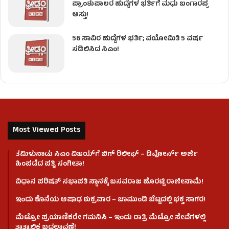
ಪ್ರಾಂಶುಪಾಲರ ಹುದ್ದೆಗಳ ಭರ್ತಿಗೆ ಮಧು ಬಂಗಾರಪ್ಪ
ಅಸ್ತು!
56 ಸಾವಿರ ಹುದ್ದೆಗಳ ಭರ್ತಿ; ವಯೋಮಿತಿ 5 ವರ್ಷ
ಸಡಿಲಿಸಿದ ಸಿಎಂ!
Most Viewed Posts
ತಮಿಳುನಾಡು ಸಿಎಂ ವಿಜಯ್‌ಗೆ ಬಿಗ್ ರಿಲೀಫ್ – ಡಿವೋರ್ಸ್ ಅರ್ಜಿ
ಹಿಂಪಡೆದ ಪತ್ನಿ ಸಂಗೀತಾ!
ವಿಧಾನ ಪರಿಷತ್ ಸಭಾಪತಿ ಸ್ಥಾನಕ್ಕೆ ಬಸವರಾಜ ಹೊರಟ್ಟಿ ರಾಜೀನಾಮೆ!
ಇಂದು ಕೊನೆಯ ಆಷಾಢ ಶುಕ್ರವಾರ – ಚಾಮುಂಡಿ ಬೆಟ್ಟದಲ್ಲಿ ಭಕ್ತ ಸಾಗರ!
ಮೆಟ್ರೋ ಪ್ರಯಾಣಿಕರೇ ಗಮನಿಸಿ – ಇಂದು ರಾತ್ರಿ ಮೆಟ್ರೋ ಸೇವೆಗಳಲ್ಲಿ
ತಾತ್ಕಾಲಿಕ ಬದಲಾವಣೆ!