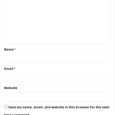
o
m
m
e
n
t
Name
*
*
Email
*
Website
Save my name, email, and website in this browser for the next