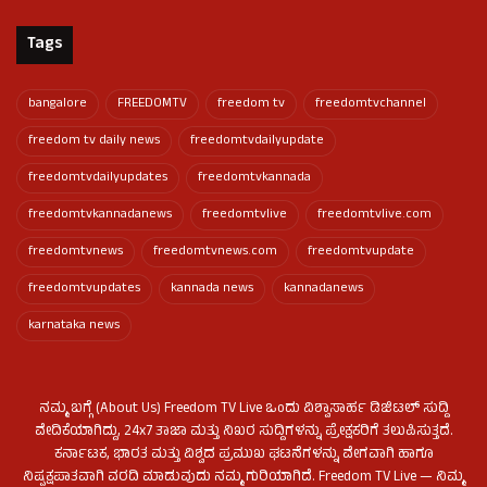
Tags
bangalore
FREEDOMTV
freedom tv
freedomtvchannel
freedom tv daily news
freedomtvdailyupdate
freedomtvdailyupdates
freedomtvkannada
freedomtvkannadanews
freedomtvlive
freedomtvlive.com
freedomtvnews
freedomtvnews.com
freedomtvupdate
freedomtvupdates
kannada news
kannadanews
karnataka news
ನಮ್ಮ ಬಗ್ಗೆ (About Us) Freedom TV Live ಒಂದು ವಿಶ್ವಾಸಾರ್ಹ ಡಿಜಿಟಲ್ ಸುದ್ದಿ
ವೇದಿಕೆಯಾಗಿದ್ದು, 24x7 ತಾಜಾ ಮತ್ತು ನಿಖರ ಸುದ್ದಿಗಳನ್ನು ಪ್ರೇಕ್ಷಕರಿಗೆ ತಲುಪಿಸುತ್ತದೆ.
ಕರ್ನಾಟಕ, ಭಾರತ ಮತ್ತು ವಿಶ್ವದ ಪ್ರಮುಖ ಘಟನೆಗಳನ್ನು ವೇಗವಾಗಿ ಹಾಗೂ
ನಿಷ್ಪಕ್ಷಪಾತವಾಗಿ ವರದಿ ಮಾಡುವುದು ನಮ್ಮ ಗುರಿಯಾಗಿದೆ. Freedom TV Live — ನಿಮ್ಮ