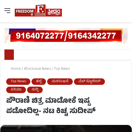
Home
/
#Exclusive News
/
Top News
Top News
ಜಿಲ್ಲೆ
ಮನರಂಜನೆ
ವೆಬ್ ಸ್ಟೋರೀಸ್
ಸಿನಿಮಾ
ಸುದ್ದಿ
ಪೌರಾಣಿ ಚಿತ್ರ ಮಾಡೋಕೆ ಇಷ್ಟ
ಪಡೋದಿಲ್ಲ- ನಟ ಕಿಚ್ಚ ಸುದೀಪ್‌