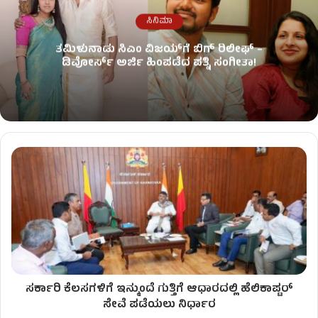
ಸಿನಿಮಾ
ತಮಿಳುನಾಡು ಸಿಎಂ ವಿಜಯ್‌ಗೆ ಬಿಗ್ ರಿಲೀಫ್ –
ಡಿವೋರ್ಸ್ ಅರ್ಜಿ ಹಿಂಪಡೆದ ಪತ್ನಿ ಸಂಗೀತಾ!
ಸರ್ಕಾರಿ ಕೆಲಸಗಳಿಗೆ ಇನ್ಮುಂದೆ ಗುತ್ತಿಗೆ ಆಧಾರದಲ್ಲಿ ಹೆಲಿಕಾಪ್ಟರ್
ಸೇವೆ ಪಡೆಯಲು ನಿರ್ಧಾರ