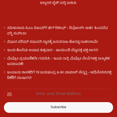
ವಿಶ್ವಾಸದ ಲೈವ್ ಸುದ್ದಿ ವಾಹಿನಿ.
ತಮಿಳುನಾಡು ಸಿಎಂ ವಿಜಯ್‌ಗೆ ಬಿಗ್ ರಿಲೀಫ್ – ಡಿವೋರ್ಸ್ ಅರ್ಜಿ ಹಿಂಪಡೆದ
ಪತ್ನಿ ಸಂಗೀತಾ!
ವಿಧಾನ ಪರಿಷತ್ ಸಭಾಪತಿ ಸ್ಥಾನಕ್ಕೆ ಬಸವರಾಜ ಹೊರಟ್ಟಿ ರಾಜೀನಾಮೆ!
ಇಂದು ಕೊನೆಯ ಆಷಾಢ ಶುಕ್ರವಾರ – ಚಾಮುಂಡಿ ಬೆಟ್ಟದಲ್ಲಿ ಭಕ್ತ ಸಾಗರ!
ಮೆಟ್ರೋ ಪ್ರಯಾಣಿಕರೇ ಗಮನಿಸಿ – ಇಂದು ರಾತ್ರಿ ಮೆಟ್ರೋ ಸೇವೆಗಳಲ್ಲಿ ತಾತ್ಕಾಲಿಕ
ಬದಲಾವಣೆ!
ಬಂಡಾಯ ಶಾಸಕರಿಗೆ TB ಜಯಚಂದ್ರ & HK ಪಾಟೀಲ್ ನೇತೃತ್ವ – ಅಧಿವೇಶನದಲ್ಲಿ
ಡಿಕೆಶಿಗೆ ಮುಜುಗರ!