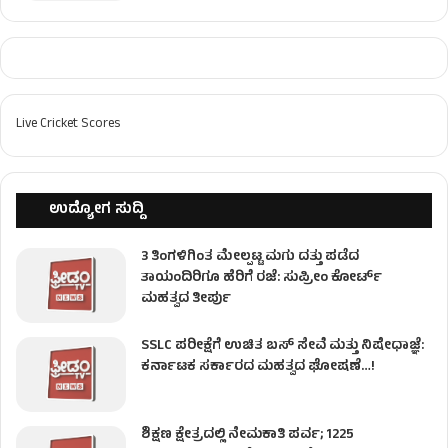
Live Cricket Scores
ಉದ್ಯೋಗ ಸುದ್ದಿ
3 ತಿಂಗಳಿಗಿಂತ ಮೇಲ್ಪಟ್ಟ ಮಗು ದತ್ತು ಪಡೆದ
ತಾಯಂದಿರಿಗೂ ಹೆರಿಗೆ ರಜೆ: ಸುಪ್ರೀಂ ಕೋರ್ಟ್
ಮಹತ್ವದ ತೀರ್ಪು
SSLC ಪರೀಕ್ಷೆಗೆ ಉಚಿತ ಬಸ್ ಸೇವೆ ಮತ್ತು ನಿಷೇಧಾಜ್ಞೆ:
ಕರ್ನಾಟಕ ಸರ್ಕಾರದ ಮಹತ್ವದ ಘೋಷಣೆ…!
ಶಿಕ್ಷಣ ಕ್ಷೇತ್ರದಲ್ಲಿ ನೇಮಕಾತಿ ಪರ್ವ; 1225