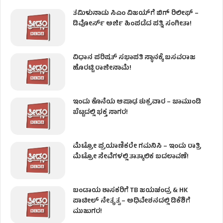
ತಮಿಳುನಾಡು ಸಿಎಂ ವಿಜಯ್‌ಗೆ ಬಿಗ್ ರಿಲೀಫ್ –
ಡಿವೋರ್ಸ್ ಅರ್ಜಿ ಹಿಂಪಡೆದ ಪತ್ನಿ ಸಂಗೀತಾ!
ವಿಧಾನ ಪರಿಷತ್ ಸಭಾಪತಿ ಸ್ಥಾನಕ್ಕೆ ಬಸವರಾಜ
ಹೊರಟ್ಟಿ ರಾಜೀನಾಮೆ!
ಇಂದು ಕೊನೆಯ ಆಷಾಢ ಶುಕ್ರವಾರ – ಚಾಮುಂಡಿ
ಬೆಟ್ಟದಲ್ಲಿ ಭಕ್ತ ಸಾಗರ!
ಮೆಟ್ರೋ ಪ್ರಯಾಣಿಕರೇ ಗಮನಿಸಿ – ಇಂದು ರಾತ್ರಿ
ಮೆಟ್ರೋ ಸೇವೆಗಳಲ್ಲಿ ತಾತ್ಕಾಲಿಕ ಬದಲಾವಣೆ!
ಬಂಡಾಯ ಶಾಸಕರಿಗೆ TB ಜಯಚಂದ್ರ & HK
ಪಾಟೀಲ್ ನೇತೃತ್ವ – ಅಧಿವೇಶನದಲ್ಲಿ ಡಿಕೆಶಿಗೆ
ಮುಜುಗರ!