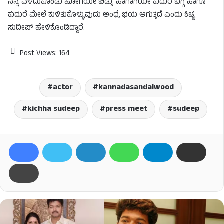
ನನ್ನ ಎಳೆದುಕೊಂಡು ಹೋಗಿಯೇ ಬಿಡ್ತು. ಹಾಗಾಗಿಯೇ ಕುದುರೆ ಬಗ್ಗೆ ಹಾಗೂ
ಕುದುರೆ ಮೇಲೆ ಕುಳಿತುಕೊಳ್ಳುವುದು ಅಂದ್ರೆ ಭಯ ಆಗುತ್ತದೆ ಎಂದು ಕಿಚ್ಚ
ಸುದೀಪ್ ಹೇಳಿಕೊಂಡಿದ್ದಾರೆ.
Post Views:
164
actor
kannadasandalwood
kichha sudeep
press meet
sudeep