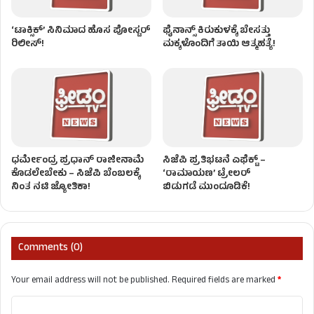
‘ಟಾಕ್ಸಿಕ್’ ಸಿನಿಮಾದ ಹೊಸ ಪೋಸ್ಟರ್
ಫೈನಾನ್ಸ್​​ ಕಿರುಕುಳಕ್ಕೆ ಬೇಸತ್ತು
ರಿಲೀಸ್!
ಮಕ್ಕಳೊಂದಿಗೆ ತಾಯಿ ಆತ್ಮಹತ್ಯೆ!​
ಧರ್ಮೇಂದ್ರ ಪ್ರಧಾನ್ ರಾಜೀನಾಮೆ
ಸಿಜೆಪಿ ಪ್ರತಿಭಟನೆ ಎಫೆಕ್ಟ್‌ –
ಕೊಡಲೇಬೇಕು – ಸಿಜೆಪಿ ಬೆಂಬಲಕ್ಕೆ
‘ರಾಮಾಯಣ’ ಟ್ರೇಲರ್
ನಿಂತ ನಟಿ ಜ್ಯೋತಿಕಾ!
ಬಿಡುಗಡೆ ಮುಂದೂಡಿಕೆ!
Comments (0)
Your email address will not be published.
Required fields are marked
*
C