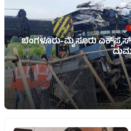
Rea
ಜ
ಬೆಂಗಳೂರು-ಮೈಸೂರು ಎಕ್ಸ್‌ಪ್ರೆಸ
ದುರ
ಬೆಂಗಳೂರು-ಮೈಸೂರು ಎಕ್ಸ್‌ಪ್ರೆಸ್‌ವೇನಲ್ಲಿ ಭೀಕರ ಅಪಘಾತ
ಇಂದು ಕೊನೆಯ ಆಷಾಢ ಶುಕ್ರವಾರ – ಚಾಮುಂಡಿ ಬೆಟ್ಟದಲ್ಲಿ ಭ