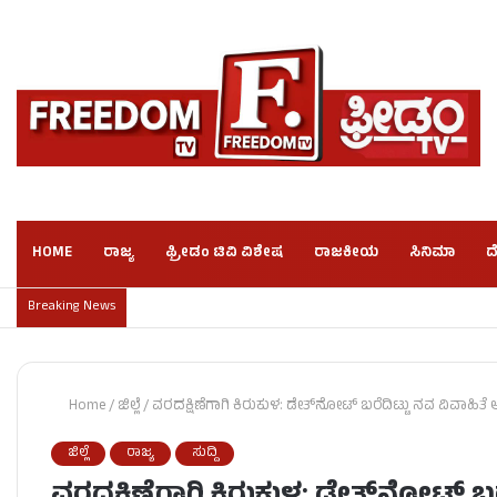
HOME
ರಾಜ್ಯ
ಫ್ರೀಡಂ ಟಿವಿ ವಿಶೇಷ
ರಾಜಕೀಯ
ಸಿನಿಮಾ
ದ
Breaking News
Home
/
ಜಿಲ್ಲೆ
/
ವರದಕ್ಷಿಣೆಗಾಗಿ ಕಿರುಕುಳ: ಡೇತ್​​​ನೋಟ್​ ಬರೆದಿಟ್ಟು ನವ ವಿವಾಹಿತೆ ಆತ
ಜಿಲ್ಲೆ
ರಾಜ್ಯ
ಸುದ್ದಿ