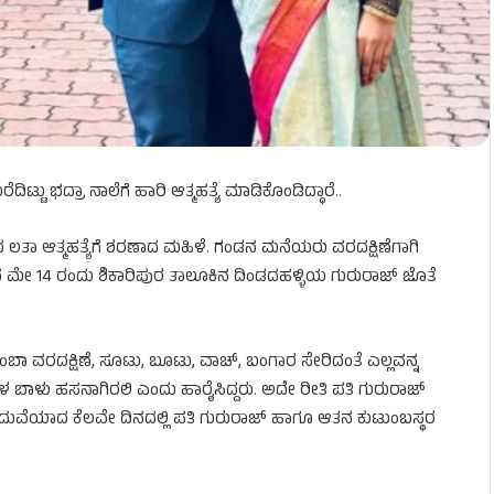
್ಟು ಭದ್ರಾ ನಾಲೆಗೆ ಹಾರಿ ಆತ್ಮಹತ್ಯೆ ಮಾಡಿಕೊಂಡಿದ್ಧಾರೆ..
ಷದ ಲತಾ ಆತ್ಮಹತ್ಯೆಗೆ ಶರಣಾದ ಮಹಿಳೆ. ಗಂಡನ ಮನೆಯರು ವರದಕ್ಷಿಣೆಗಾಗಿ
ದು, ಕಳೆದ ಮೇ 14 ರಂದು ಶಿಕಾರಿಪುರ ತಾಲೂಕಿನ ದಿಂಡದಹಳ್ಳಿಯ ಗುರುರಾಜ್ ಜೊತೆ
ೈ ತುಂಬಾ ವರದಕ್ಷಿಣೆ, ಸೂಟು, ಬೂಟು, ವಾಚ್, ಬಂಗಾರ ಸೇರಿದಂತೆ ಎಲ್ಲವನ್ನ
ಗಳ ಬಾಳು ಹಸನಾಗಿರಲಿ ಎಂದು ಹಾರೈಸಿದ್ದರು. ಅದೇ ರೀತಿ ಪತಿ ಗುರುರಾಜ್
ದರೆ, ಮದುವೆಯಾದ ಕೆಲವೇ ದಿನದಲ್ಲಿ ಪತಿ ಗುರುರಾಜ್ ಹಾಗೂ ಆತನ ಕುಟುಂಬಸ್ಥರ