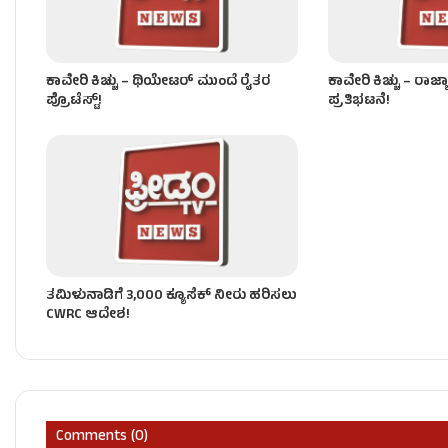
ಕಾವೇರಿ ಕಿಚ್ಚು – ಥಿಯೇಟರ್ ಮುಂದೆ ರೈತರ
ಕಾವೇರಿ ಕಿಚ್ಚು – ರಾಜ್
ಪ್ರೊಟೆಸ್ಟ್!
ಪ್ರತಿಭಟನೆ!
ತಮಿಳುನಾಡಿಗೆ 3,000 ಕ್ಯೂಸೆಕ್‌ ನೀರು ಹರಿಸಲು
CWRC ಆದೇಶ!
Comments (0)