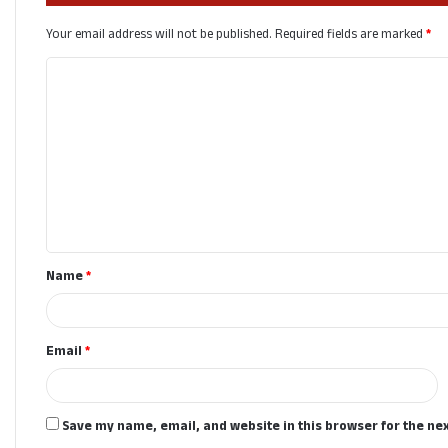
Your email address will not be published.
Required fields are marked
*
C
o
m
m
e
n
t
Name
*
*
Email
*
Save my name, email, and website in this browser for the ne