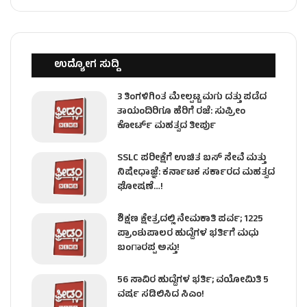
ಉದ್ಯೋಗ ಸುದ್ದಿ
3 ತಿಂಗಳಿಗಿಂತ ಮೇಲ್ಪಟ್ಟ ಮಗು ದತ್ತು ಪಡೆದ
ತಾಯಂದಿರಿಗೂ ಹೆರಿಗೆ ರಜೆ: ಸುಪ್ರೀಂ
ಕೋರ್ಟ್ ಮಹತ್ವದ ತೀರ್ಪು
SSLC ಪರೀಕ್ಷೆಗೆ ಉಚಿತ ಬಸ್ ಸೇವೆ ಮತ್ತು
ನಿಷೇಧಾಜ್ಞೆ: ಕರ್ನಾಟಕ ಸರ್ಕಾರದ ಮಹತ್ವದ
ಘೋಷಣೆ…!
ಶಿಕ್ಷಣ ಕ್ಷೇತ್ರದಲ್ಲಿ ನೇಮಕಾತಿ ಪರ್ವ; 1225
ಪ್ರಾಂಶುಪಾಲರ ಹುದ್ದೆಗಳ ಭರ್ತಿಗೆ ಮಧು
ಬಂಗಾರಪ್ಪ ಅಸ್ತು!
56 ಸಾವಿರ ಹುದ್ದೆಗಳ ಭರ್ತಿ; ವಯೋಮಿತಿ 5
ವರ್ಷ ಸಡಿಲಿಸಿದ ಸಿಎಂ!