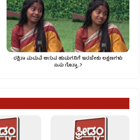
‌!
ರಕ್ಷಿತಾ ಮದುವೆ ಆಗುವ ಹುಡುಗನಿಗೆ ಇರಬೇಕು ಲಕ್ಷಣಗಳು
ಏನು ಗೊತ್ತಾ..?
ಿ – ಇಬ್ಬರು ಅಧಿಕಾರಿಗಳು ಲಾಕ್​​!