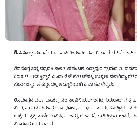
ಶಿವಮೊಗ್ಗ:
ಮದುವೆಯಾದ ಏಳು ತಿಂಗಳಿಗೇ ನವ ವಿವಾಹಿತೆ ಡೆತ್​​​ನೋಟ್​ ಬರೆದಿಟ
ಶಿವಮೊಗ್ಗ ಜಿಲ್ಲೆ ಭದ್ರವತಿ ತಾಲೂಕಿನಹಂಚಿನ ಸಿದ್ದಾಪುರ ಗ್ರಾಮದ 26 ವರ್
ಕಿರುಕುಳ ನೀಡುತ್ತಿದ್ದಾರೆ ಎಂದು ಡೆತ್​​​ ನೋಟ್​​​ನಲ್ಲಿ ಉಲ್ಲೇಖಿಸಲಾಗಿದ್
ಕುಟುಂಬಸ್ಥರ ಸಮ್ಮುಖದಲ್ಲಿ ಅದ್ದೂರಿಯಾಗಿ ವಿವಾಹವಾಗಿದ್ದಳು.
ಶಿವಮೊಗ್ಗದ ಭದ್ರಾ ಪ್ರಾಜೆಕ್ಟ್ ನಲ್ಲಿ ಇಂಜಿನಿಯರ್ ಆಗಿದ್ದ ಗುರುರಾಜ್ ಗೆ ಕ
ನೀಡಿ, ಮುದ್ದಿನ ಮಗಳನ್ನ ಲತಾ ಪೋಷಕರು, ಧಾರೆ ಎರೆದು, ಕೊಟ್ಟಿದ್ದರು. ಮ
ಒಳ್ಳೆಯ ವ್ಯಕ್ತಿ ಎಂದೇ ಭಾವಿಸಿ, ದಾಂಪತ್ಯ ಜೀವನಕ್ಕೆ ಕಾಲಿಟ್ಟಿದ್ದಳು. ಆ
ನಿಜರೂಪ ಬಯಲಾಗಿದೆ.