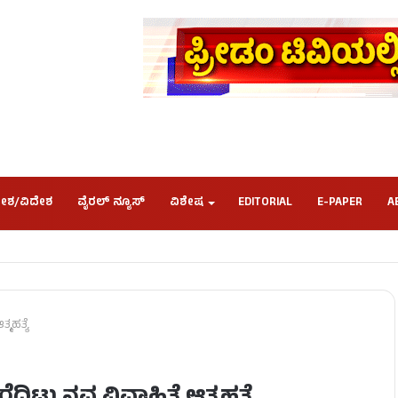
ೇಶ/ವಿದೇಶ
ವೈರಲ್ ನ್ಯೂಸ್
ವಿಶೇಷ
EDITORIAL
E-PAPER
A
್ಮಹತ್ಯೆ