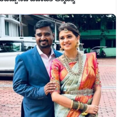
ದಿಟ್ಟು ನವ ವಿವಾಹಿತೆ ಆತ್ಮಹತ್ಯೆ