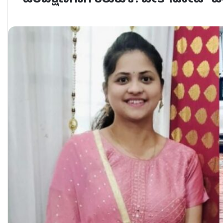
ವರದಕ್ಷಿಣೆಗಾಗಿ ಕಿರುಕುಳ: ಡೇತ್​​​ನೋಟ್​ ಬರೆ