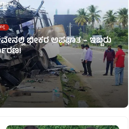
d Next
ಿಲ್ಲೆ
್‌ವೇನಲ್ಲಿ ಭೀಕರ ಅಪಘಾತ – ಇಬ್ಬರು
್ಮರಣ!
 – ಇಬ್ಬರು ದುರ್ಮರಣ!
ಕ್ತ ಸಾಗರ!