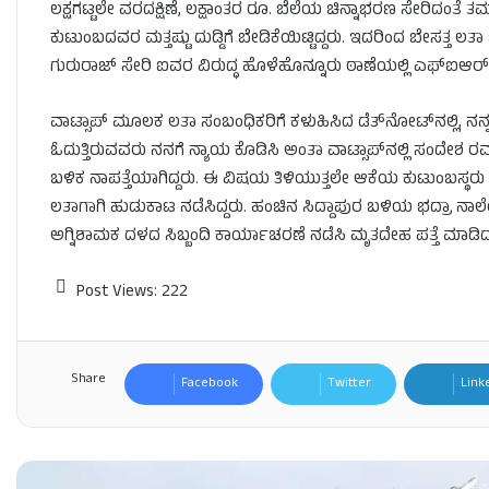
ಲಕ್ಷಗಟ್ಟಲೇ ವರದಕ್ಷಿಣೆ, ಲಕ್ಷಾಂತರ ರೂ. ಬೆಲೆಯ ಚಿನ್ನಾಭರಣ ಸೇರಿದಂತೆ ತಮ
ಕುಟುಂಬದವರ ಮತ್ತಷ್ಟು ದುಡ್ಡಿಗೆ ಬೇಡಿಕೆಯಿಟ್ಟಿದ್ದರು. ಇದರಿಂದ ಬೇಸತ್ತ ಲತ
ಗುರುರಾಜ್ ಸೇರಿ ಐವರ ವಿರುದ್ಧ ಹೊಳೆಹೊನ್ನೂರು ಠಾಣೆಯಲ್ಲಿ ಎಫ್‌ಐಆರ್‌
ವಾಟ್ಸಾಪ್ ಮೂಲಕ ಲತಾ ಸಂಬಂಧಿಕರಿಗೆ ಕಳುಹಿಸಿದ ಡೆತ್‌ನೋಟ್‌ನಲ್ಲಿ, ನನ
ಓದುತ್ತಿರುವವರು ನನಗೆ ನ್ಯಾಯ ಕೊಡಿಸಿ ಅಂತಾ ವಾಟ್ಸಾಪ್​ನಲ್ಲಿ ಸಂದೇಶ ರವಾ
ಬಳಿಕ ನಾಪತ್ತೆಯಾಗಿದ್ದರು. ಈ ವಿಷಯ ತಿಳಿಯುತ್ತಲೇ ಆಕೆಯ ಕುಟುಂಬಸ್ಥರು ಪ
ಲತಾಗಾಗಿ ಹುಡುಕಾಟ ನಡೆಸಿದ್ದರು. ಹಂಚಿನ ಸಿದ್ದಾಪುರ ಬಳಿಯ ಭದ್ರಾ ನಾಲೆಯ
ಅಗ್ನಿಶಾಮಕ ದಳದ ಸಿಬ್ಬಂದಿ ಕಾರ್ಯಾಚರಣೆ ನಡೆಸಿ ಮೃತದೇಹ ಪತ್ತೆ ಮಾಡಿದ್ದ
Post Views:
222
Share
Facebook
Twitter
Link