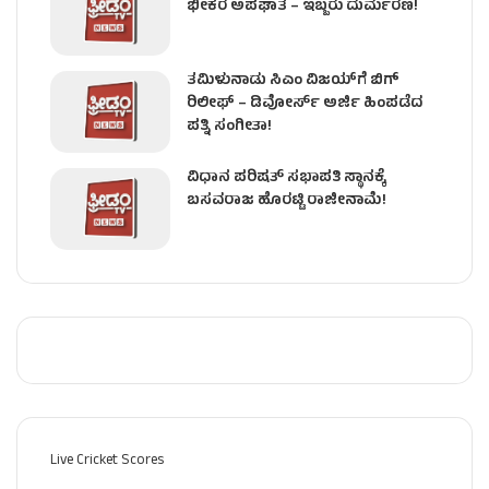
ಭೀಕರ ಅಪಘಾತ – ಇಬ್ಬರು ದುರ್ಮರಣ!
ತಮಿಳುನಾಡು ಸಿಎಂ ವಿಜಯ್‌ಗೆ ಬಿಗ್
ರಿಲೀಫ್ – ಡಿವೋರ್ಸ್ ಅರ್ಜಿ ಹಿಂಪಡೆದ
ಪತ್ನಿ ಸಂಗೀತಾ!
ವಿಧಾನ ಪರಿಷತ್ ಸಭಾಪತಿ ಸ್ಥಾನಕ್ಕೆ
ಬಸವರಾಜ ಹೊರಟ್ಟಿ ರಾಜೀನಾಮೆ!
Live Cricket Scores