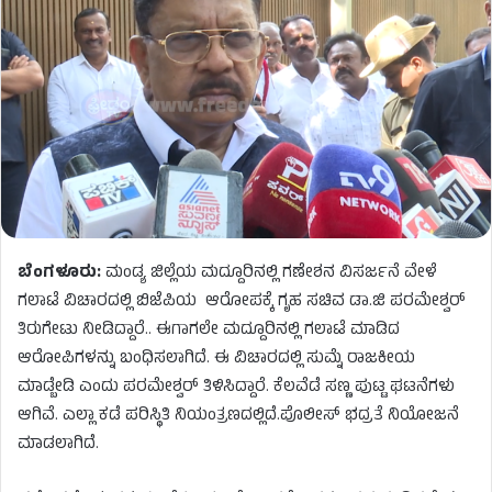
ಬೆಂಗಳೂರು:
ಮಂಡ್ಯ ಜಿಲ್ಲೆಯ ಮದ್ದೂರಿನಲ್ಲಿ ಗಣೇಶನ ವಿಸರ್ಜನೆ ವೇಳೆ
ಗಲಾಟೆ ವಿಚಾರದಲ್ಲಿ ಬಿಜೆಪಿಯ ಆರೋಪಕ್ಕೆ ಗೃಹ ಸಚಿವ ಡಾ.ಜಿ ಪರಮೇಶ್ವರ್​​
ತಿರುಗೇಟು ನೀಡಿದ್ದಾರೆ.. ಈಗಾಗಲೇ ಮದ್ದೂರಿನಲ್ಲಿ ಗಲಾಟೆ ಮಾಡಿದ
ಆರೋಪಿಗಳನ್ನು ಬಂಧಿಸಲಾಗಿದೆ. ಈ ವಿಚಾರದಲ್ಲಿ ಸುಮ್ನೆ ರಾಜಕೀಯ
ಮಾಡ್ಬೇಡಿ ಎಂದು ಪರಮೇಶ್ವರ್​ ತಿಳಿಸಿದ್ದಾರೆ. ಕೆಲವೆಡೆ ಸಣ್ಣ ಪುಟ್ಟ ಘಟನೆಗಳು
ಆಗಿವೆ. ಎಲ್ಲಾ ಕಡೆ ಪರಿಸ್ಥಿತಿ ನಿಯಂತ್ರಣದಲ್ಲಿದೆ.ಪೊಲೀಸ್ ಭದ್ರತೆ ನಿಯೋಜನೆ
ಮಾಡಲಾಗಿದೆ.