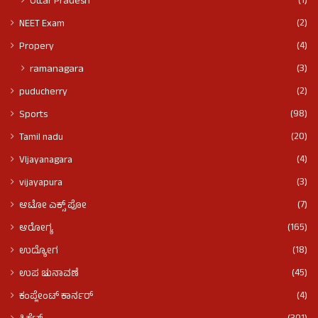
(1)
Uttar Pradesh
(2)
NEET Exam
(4)
Propery
(3)
ramanagara
(2)
puducherry
(98)
Sports
(20)
Tamil nadu
(4)
VIjayanagara
(3)
vijayapura
(7)
ಆಟೋ ಎಕ್ಸ್ ಪೋ
(165)
ಆರೋಗ್ಯ
(18)
ಉದ್ಯೋಗ
(45)
ಉಪ ಚುನಾವಣೆ
(4)
ಕಂಪ್ಲೇಂಟ್ ಕಾರ್ನರ್