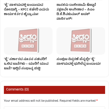
ʻಕೈʼ​ ಪಾಳಯದಲ್ಲಿ ಬಂಡಾಯದ
ಶಾಸಕರು ರಾಜೀನಾಮೆ ಕೊಟ್ಟರೆ
ರೋಷಾಗ್ನಿ – KPCC ಕಚೇರಿ ಎದುರು
ತಕ್ಷಣವೇ ಅಂಗೀಕಾರ – ಸಿಎಂ
ಕಾರ್ಯಕರ್ತರ ಹೈಡ್ರಾಮಾ!
ಡಿ.ಕೆ.ಶಿವಕುಮಾರ್ ಖಡಕ್
ವಾರ್ನಿಂಗ್!
ʻಕೈʼ ಸರ್ಕಾರದ ನೂತನ ಸಚಿವರಿಗೆ
ಸಂಪುಟ ವಿಸ್ತರಣೆ ಬೆನ್ನಲ್ಲೇ ʻಕೈʼ
ಒಲಿದ ಖಾತೆಗಳು – ಯಾರಿಗೆ ಯಾವ
ಪಾಳಯದಲ್ಲಿ ಭುಗಿಲೆದ್ದ ಬಂಡಾಯ!
ಖಾತೆ? ಇಲ್ಲಿದೆ ಸಂಭಾವ್ಯ ಪಟ್ಟಿ!
Comments (0)
Your email address will not be published.
Required fields are marked
*