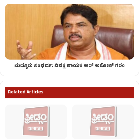
ಮದ್ದೂರು ಸಂಘರ್ಷ; ವಿಪಕ್ಷ ನಾಯಕ ಆರ್ ಅಶೋಕ್​ ಗರಂ
Related Articles