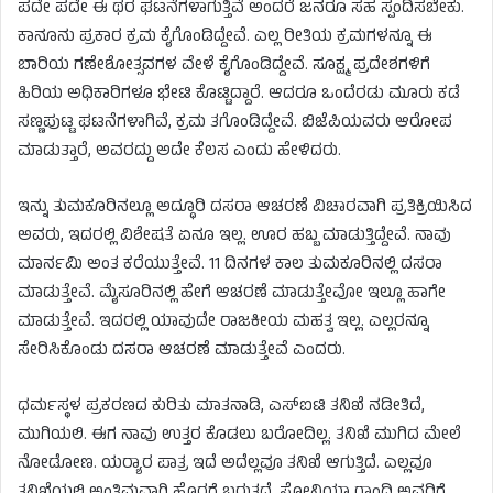
ಪದೇ ಪದೇ ಈ ಥರ ಘಟನೆಗಳಾಗುತ್ತಿವೆ ಅಂದರೆ ಜನರೂ ಸಹ ಸ್ಪಂದಿಸಬೇಕು.
ಕಾನೂನು ಪ್ರಕಾರ ಕ್ರಮ ಕೈಗೊಂಡಿದ್ದೇವೆ. ಎಲ್ಲ ರೀತಿಯ ಕ್ರಮಗಳನ್ನೂ ಈ
ಬಾರಿಯ ಗಣೇಶೋತ್ಸವಗಳ ವೇಳೆ ಕೈಗೊಂಡಿದ್ದೇವೆ. ಸೂಕ್ಷ್ಮ ಪ್ರದೇಶಗಳಿಗೆ
ಹಿರಿಯ ಅಧಿಕಾರಿಗಳೂ ಭೇಟಿ ಕೊಟ್ಟಿದ್ದಾರೆ. ಆದರೂ ಒಂದೆರಡು ಮೂರು ಕಡೆ
ಸಣ್ಣಪುಟ್ಟ ಘಟನೆಗಳಾಗಿವೆ, ಕ್ರಮ ತಗೊಂಡಿದ್ದೇವೆ. ಬಿಜೆಪಿಯವರು ಆರೋಪ
ಮಾಡುತ್ತಾರೆ, ಅವರದ್ದು ಅದೇ ಕೆಲಸ ಎಂದು ಹೇಳಿದರು.
ಇನ್ನು ತುಮಕೂರಿನಲ್ಲೂ ಅದ್ಧೂರಿ ದಸರಾ ಆಚರಣೆ ವಿಚಾರವಾಗಿ ಪ್ರತಿಕ್ರಿಯಿಸಿದ
ಅವರು, ಇದರಲ್ಲಿ ವಿಶೇಷತೆ ಏನೂ ಇಲ್ಲ. ಊರ ಹಬ್ಬ ಮಾಡುತ್ತಿದ್ದೇವೆ. ನಾವು
ಮಾರ್ನಮಿ ಅಂತ ಕರೆಯುತ್ತೇವೆ. 11 ದಿನಗಳ ಕಾಲ ತುಮಕೂರಿನಲ್ಲಿ ದಸರಾ
ಮಾಡುತ್ತೇವೆ. ಮೈಸೂರಿನಲ್ಲಿ ಹೇಗೆ ಆಚರಣೆ ಮಾಡುತ್ತೇವೋ ಇಲ್ಲೂ ಹಾಗೇ
ಮಾಡುತ್ತೇವೆ. ಇದರಲ್ಲಿ ಯಾವುದೇ ರಾಜಕೀಯ ಮಹತ್ವ ಇಲ್ಲ. ಎಲ್ಲರನ್ನೂ
ಸೇರಿಸಿಕೊಂಡು ದಸರಾ ಆಚರಣೆ ಮಾಡುತ್ತೇವೆ ಎಂದರು.
ಧರ್ಮಸ್ಥಳ ಪ್ರಕರಣದ ಕುರಿತು ಮಾತನಾಡಿ, ಎಸ್‌ಐಟಿ ತನಿಖೆ ನಡೀತಿದೆ,
ಮುಗಿಯಲಿ. ಈಗ ನಾವು ಉತ್ತರ ಕೊಡಲು ಬರೋದಿಲ್ಲ. ತನಿಖೆ ಮುಗಿದ ಮೇಲೆ
ನೋಡೋಣ. ಯರ‍್ಯಾರ ಪಾತ್ರ ಇದೆ ಅದೆಲ್ಲವೂ ತನಿಖೆ ಆಗುತ್ತಿದೆ. ಎಲ್ಲವೂ