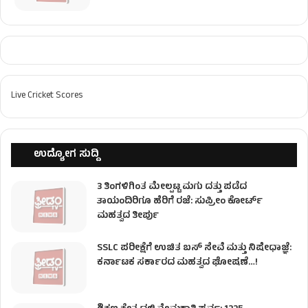
Live Cricket Scores
ಉದ್ಯೋಗ ಸುದ್ದಿ
3 ತಿಂಗಳಿಗಿಂತ ಮೇಲ್ಪಟ್ಟ ಮಗು ದತ್ತು ಪಡೆದ
ತಾಯಂದಿರಿಗೂ ಹೆರಿಗೆ ರಜೆ: ಸುಪ್ರೀಂ ಕೋರ್ಟ್
ಮಹತ್ವದ ತೀರ್ಪು
SSLC ಪರೀಕ್ಷೆಗೆ ಉಚಿತ ಬಸ್ ಸೇವೆ ಮತ್ತು ನಿಷೇಧಾಜ್ಞೆ:
ಕರ್ನಾಟಕ ಸರ್ಕಾರದ ಮಹತ್ವದ ಘೋಷಣೆ…!