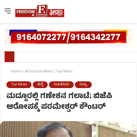
Home
/
#Exclusive News
/
Top News
Top News
ಜಿಲ್ಲೆ
ರಾಜಕೀಯ
ರಾಜ್ಯ
ಮದ್ದೂರಲ್ಲಿ ಗಣೇಶನ ಗಲಾಟೆ; ಬಿಜೆಪಿ
ಆರೋಪಕ್ಕೆ ಪರಮೇಶ್ವರ್​ ಕೌಂಟರ್