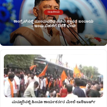
ರಾಜಕೀಯ
ಕಾಂಗ್ರೆಸ್​ನಲ್ಲಿ ಮುಂದುವರಿದ ಸಚಿವ ಸ್ಥಾನದ ಬಂಡಾಯ
– ಇಂದು ದೆಹಲಿಗೆ ಡಿಕೆಶಿ ಭೇಟಿ!
ಮದ್ದೂರಿನಲ್ಲಿ ಹಿಂದೂ ಕಾರ್ಯಕರ್ತರ ಮೇಲೆ ಲಾಠಿಚಾರ್ಜ್