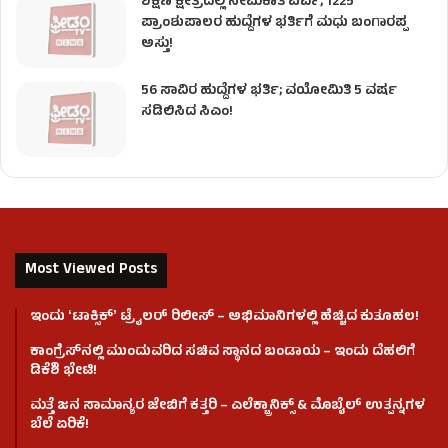
ಶಿಕ್ಷಣ ಕ್ಷೇತ್ರದಲ್ಲಿ ನೇಮಕಾತಿ ಪರ್ವ; 1225
ಪ್ರಾಂಶುಪಾಲರ ಹುದ್ದೆಗಳ ಭರ್ತಿಗೆ ಮಧು ಬಂಗಾರಪ್ಪ
ಅಸ್ತು!
56 ಸಾವಿರ ಹುದ್ದೆಗಳ ಭರ್ತಿ; ವಯೋಮಿತಿ 5 ವರ್ಷ
ಸಡಿಲಿಸಿದ ಸಿಎಂ!
Most Viewed Posts
ಇಂದು ʻಟಾಕ್ಸಿಕ್ʼ ಟ್ರೈಲರ್ ರಿಲೀಸ್‌ – ಅಭಿಮಾನಿಗಳಲ್ಲಿ ಹೆಚ್ಚಿದ ಕುತೂಹಲ!
ಕಾಂಗ್ರೆಸ್​ನಲ್ಲಿ ಮುಂದುವರಿದ ಸಚಿವ ಸ್ಥಾನದ ಬಂಡಾಯ – ಇಂದು ದೆಹಲಿಗೆ
ಡಿಕೆಶಿ ಭೇಟಿ!
ಮತ್ತೆ ಜನ ಸಾಮಾನ್ಯರ ಜೇಬಿಗೆ ಕತ್ತರಿ – ಎಲೆಕ್ಟ್ರಾನಿಕ್ಸ್ & ಮೊಬೈಲ್ ಉತ್ಪನ್ನಗಳ
ಬೆಲೆ ಏರಿಕೆ!