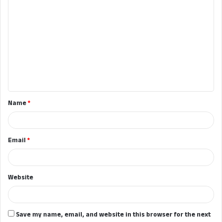
C
o
m
m
e
n
t
Name
*
*
Email
*
Website
Save my name, email, and website in this browser for the next