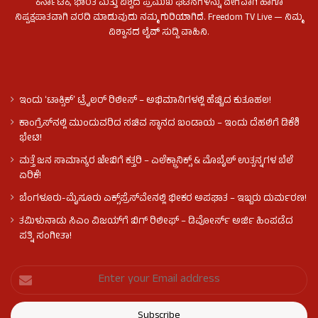
ಕರ್ನಾಟಕ, ಭಾರತ ಮತ್ತು ವಿಶ್ವದ ಪ್ರಮುಖ ಘಟನೆಗಳನ್ನು ವೇಗವಾಗಿ ಹಾಗೂ
ನಿಷ್ಪಕ್ಷಪಾತವಾಗಿ ವರದಿ ಮಾಡುವುದು ನಮ್ಮ ಗುರಿಯಾಗಿದೆ. Freedom TV Live — ನಿಮ್ಮ
ವಿಶ್ವಾಸದ ಲೈವ್ ಸುದ್ದಿ ವಾಹಿನಿ.
ಇಂದು ʻಟಾಕ್ಸಿಕ್ʼ ಟ್ರೈಲರ್ ರಿಲೀಸ್‌ – ಅಭಿಮಾನಿಗಳಲ್ಲಿ ಹೆಚ್ಚಿದ ಕುತೂಹಲ!
ಕಾಂಗ್ರೆಸ್​ನಲ್ಲಿ ಮುಂದುವರಿದ ಸಚಿವ ಸ್ಥಾನದ ಬಂಡಾಯ – ಇಂದು ದೆಹಲಿಗೆ ಡಿಕೆಶಿ
ಭೇಟಿ!
ಮತ್ತೆ ಜನ ಸಾಮಾನ್ಯರ ಜೇಬಿಗೆ ಕತ್ತರಿ – ಎಲೆಕ್ಟ್ರಾನಿಕ್ಸ್ & ಮೊಬೈಲ್ ಉತ್ಪನ್ನಗಳ ಬೆಲೆ
ಏರಿಕೆ!
ಬೆಂಗಳೂರು-ಮೈಸೂರು ಎಕ್ಸ್‌ಪ್ರೆಸ್‌ವೇನಲ್ಲಿ ಭೀಕರ ಅಪಘಾತ – ಇಬ್ಬರು ದುರ್ಮರಣ!
ತಮಿಳುನಾಡು ಸಿಎಂ ವಿಜಯ್‌ಗೆ ಬಿಗ್ ರಿಲೀಫ್ – ಡಿವೋರ್ಸ್ ಅರ್ಜಿ ಹಿಂಪಡೆದ
ಪತ್ನಿ ಸಂಗೀತಾ!