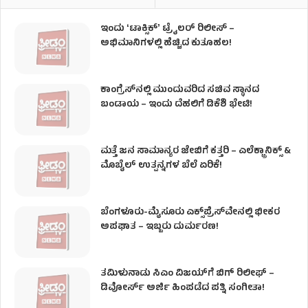
ಇಂದು ʻಟಾಕ್ಸಿಕ್ʼ ಟ್ರೈಲರ್ ರಿಲೀಸ್‌ –
ಅಭಿಮಾನಿಗಳಲ್ಲಿ ಹೆಚ್ಚಿದ ಕುತೂಹಲ!
ಕಾಂಗ್ರೆಸ್​ನಲ್ಲಿ ಮುಂದುವರಿದ ಸಚಿವ ಸ್ಥಾನದ
ಬಂಡಾಯ – ಇಂದು ದೆಹಲಿಗೆ ಡಿಕೆಶಿ ಭೇಟಿ!
ಮತ್ತೆ ಜನ ಸಾಮಾನ್ಯರ ಜೇಬಿಗೆ ಕತ್ತರಿ – ಎಲೆಕ್ಟ್ರಾನಿಕ್ಸ್ &
ಮೊಬೈಲ್ ಉತ್ಪನ್ನಗಳ ಬೆಲೆ ಏರಿಕೆ!
ಬೆಂಗಳೂರು-ಮೈಸೂರು ಎಕ್ಸ್‌ಪ್ರೆಸ್‌ವೇನಲ್ಲಿ ಭೀಕರ
ಅಪಘಾತ – ಇಬ್ಬರು ದುರ್ಮರಣ!
ತಮಿಳುನಾಡು ಸಿಎಂ ವಿಜಯ್‌ಗೆ ಬಿಗ್ ರಿಲೀಫ್ –
ಡಿವೋರ್ಸ್ ಅರ್ಜಿ ಹಿಂಪಡೆದ ಪತ್ನಿ ಸಂಗೀತಾ!