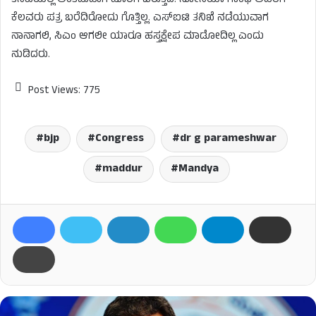
ತನಿಖೆಯಲ್ಲಿ ಅಂತಿಮವಾಗಿ ಹೊರಗೆ ಬರುತ್ತದೆ. ಸೋನಿಯಾ ಗಾಂಧಿ ಅವರಿಗೆ
ಕೆಲವರು ಪತ್ರ ಬರೆದಿರೋದು ಗೊತ್ತಿಲ್ಲ. ಎಸ್‌ಐಟಿ ತನಿಖೆ ನಡೆಯುವಾಗ
ನಾನಾಗಲಿ, ಸಿಎಂ ಆಗಲೀ ಯಾರೂ ಹಸ್ತಕ್ಷೇಪ ಮಾಡೋದಿಲ್ಲ ಎಂದು
ನುಡಿದರು.
Post Views:
775
bjp
Congress
dr g parameshwar
maddur
Mandya