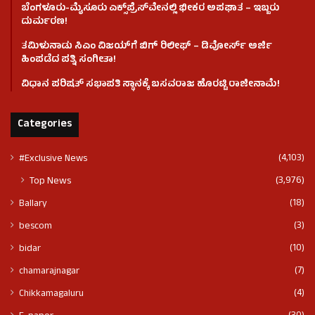
ಬೆಂಗಳೂರು-ಮೈಸೂರು ಎಕ್ಸ್‌ಪ್ರೆಸ್‌ವೇನಲ್ಲಿ ಭೀಕರ ಅಪಘಾತ – ಇಬ್ಬರು
ದುರ್ಮರಣ!
ತಮಿಳುನಾಡು ಸಿಎಂ ವಿಜಯ್‌ಗೆ ಬಿಗ್ ರಿಲೀಫ್ – ಡಿವೋರ್ಸ್ ಅರ್ಜಿ
ಹಿಂಪಡೆದ ಪತ್ನಿ ಸಂಗೀತಾ!
ವಿಧಾನ ಪರಿಷತ್ ಸಭಾಪತಿ ಸ್ಥಾನಕ್ಕೆ ಬಸವರಾಜ ಹೊರಟ್ಟಿ ರಾಜೀನಾಮೆ!
Categories
(4,103)
#Exclusive News
(3,976)
Top News
(18)
Ballary
(3)
bescom
(10)
bidar
(7)
chamarajnagar
(4)
Chikkamagaluru