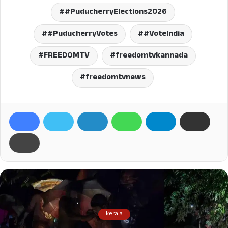
#PuducherryElections2026
#PuducherryVotes
#VoteIndia
FREEDOMTV
freedomtvkannada
freedomtvnews
kerala