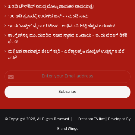
ಬಿಡದಿ ಟೌನ್‌ಶಿಪ್‌ ವಿರುದ್ಧ ದೋಸ್ತಿ ನಾಯಕರ ಪಾದಯಾತ್ರೆ!
100 ಅಡಿ ಪ್ರಪಾತಕ್ಕೆ ಉರುಳಿದ ಬಸ್‌ – 7 ಮಂದಿ ಸಾವು!
ಇಂದು ʻಟಾಕ್ಸಿಕ್ʼ ಟ್ರೈಲರ್ ರಿಲೀಸ್‌ – ಅಭಿಮಾನಿಗಳಲ್ಲಿ ಹೆಚ್ಚಿದ ಕುತೂಹಲ!
ಕಾಂಗ್ರೆಸ್​ನಲ್ಲಿ ಮುಂದುವರಿದ ಸಚಿವ ಸ್ಥಾನದ ಬಂಡಾಯ – ಇಂದು ದೆಹಲಿಗೆ ಡಿಕೆಶಿ
ಭೇಟಿ!
ಮತ್ತೆ ಜನ ಸಾಮಾನ್ಯರ ಜೇಬಿಗೆ ಕತ್ತರಿ – ಎಲೆಕ್ಟ್ರಾನಿಕ್ಸ್ & ಮೊಬೈಲ್ ಉತ್ಪನ್ನಗಳ ಬೆಲೆ
ಏರಿಕೆ!
© Copyright 2026, All Rights Reserved |
Freedom TV live
||
Developed By
B and Wings