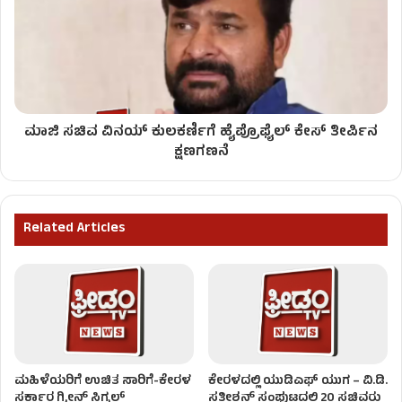
ಮಾಜಿ ಸಚಿವ ವಿನಯ್ ಕುಲಕರ್ಣಿಗೆ ಹೈಪ್ರೊಫೈಲ್‌ ಕೇಸ್‌ ತೀರ್ಪಿನ
ಕ್ಷಣಗಣನೆ
Related Articles
ಮಹಿಳೆಯರಿಗೆ ಉಚಿತ ಸಾರಿಗೆ-ಕೇರಳ
ಕೇರಳದಲ್ಲಿ ಯುಡಿಎಫ್ ಯುಗ – ವಿ.ಡಿ.
ಸರ್ಕಾರ ಗ್ರೀನ್ ಸಿಗ್ನಲ್
ಸತೀಶನ್ ಸಂಪುಟದಲ್ಲಿ 20 ಸಚಿವರು