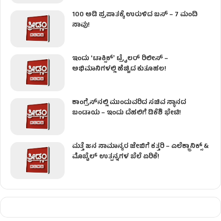
100 ಅಡಿ ಪ್ರಪಾತಕ್ಕೆ ಉರುಳಿದ ಬಸ್‌ – 7 ಮಂದಿ
ಸಾವು!
ಇಂದು ʻಟಾಕ್ಸಿಕ್ʼ ಟ್ರೈಲರ್ ರಿಲೀಸ್‌ –
ಅಭಿಮಾನಿಗಳಲ್ಲಿ ಹೆಚ್ಚಿದ ಕುತೂಹಲ!
ಕಾಂಗ್ರೆಸ್​ನಲ್ಲಿ ಮುಂದುವರಿದ ಸಚಿವ ಸ್ಥಾನದ
ಬಂಡಾಯ – ಇಂದು ದೆಹಲಿಗೆ ಡಿಕೆಶಿ ಭೇಟಿ!
ಮತ್ತೆ ಜನ ಸಾಮಾನ್ಯರ ಜೇಬಿಗೆ ಕತ್ತರಿ – ಎಲೆಕ್ಟ್ರಾನಿಕ್ಸ್ &
ಮೊಬೈಲ್ ಉತ್ಪನ್ನಗಳ ಬೆಲೆ ಏರಿಕೆ!