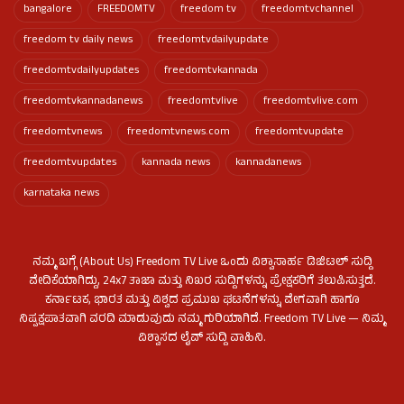
bangalore
FREEDOMTV
freedom tv
freedomtvchannel
freedom tv daily news
freedomtvdailyupdate
freedomtvdailyupdates
freedomtvkannada
freedomtvkannadanews
freedomtvlive
freedomtvlive.com
freedomtvnews
freedomtvnews.com
freedomtvupdate
freedomtvupdates
kannada news
kannadanews
karnataka news
ನಮ್ಮ ಬಗ್ಗೆ (About Us) Freedom TV Live ಒಂದು ವಿಶ್ವಾಸಾರ್ಹ ಡಿಜಿಟಲ್ ಸುದ್ದಿ
ವೇದಿಕೆಯಾಗಿದ್ದು, 24x7 ತಾಜಾ ಮತ್ತು ನಿಖರ ಸುದ್ದಿಗಳನ್ನು ಪ್ರೇಕ್ಷಕರಿಗೆ ತಲುಪಿಸುತ್ತದೆ.
ಕರ್ನಾಟಕ, ಭಾರತ ಮತ್ತು ವಿಶ್ವದ ಪ್ರಮುಖ ಘಟನೆಗಳನ್ನು ವೇಗವಾಗಿ ಹಾಗೂ
ನಿಷ್ಪಕ್ಷಪಾತವಾಗಿ ವರದಿ ಮಾಡುವುದು ನಮ್ಮ ಗುರಿಯಾಗಿದೆ. Freedom TV Live — ನಿಮ್ಮ
ವಿಶ್ವಾಸದ ಲೈವ್ ಸುದ್ದಿ ವಾಹಿನಿ.