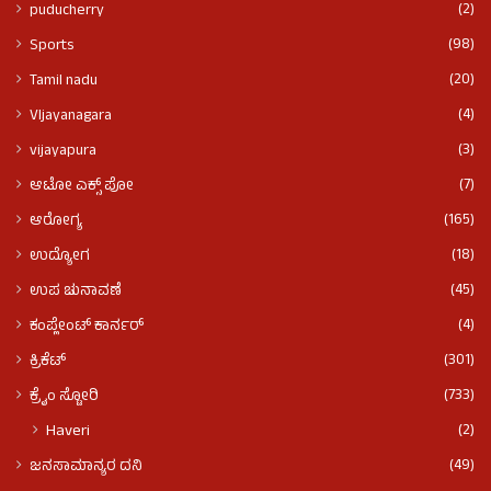
(2)
puducherry
(98)
Sports
(20)
Tamil nadu
(4)
VIjayanagara
(3)
vijayapura
(7)
ಆಟೋ ಎಕ್ಸ್ ಪೋ
(165)
ಆರೋಗ್ಯ
(18)
ಉದ್ಯೋಗ
(45)
ಉಪ ಚುನಾವಣೆ
(4)
ಕಂಪ್ಲೇಂಟ್ ಕಾರ್ನರ್
(301)
ಕ್ರಿಕೆಟ್
(733)
ಕ್ರೈಂ ಸ್ಟೋರಿ
(2)
Haveri
(49)
ಜನಸಾಮಾನ್ಯರ ದನಿ