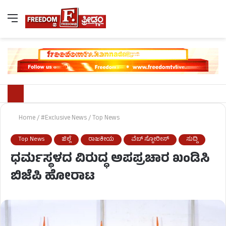
Home
/
#Exclusive News
/
Top News
Top News
ಜಿಲ್ಲೆ
ರಾಜಕೀಯ
ವೆಬ್ ಸ್ಟೋರೀಸ್
ಸುದ್ದಿ
ಧರ್ಮಸ್ಥಳದ ವಿರುದ್ಧ ಅಪಪ್ರಚಾರ ಖಂಡಿಸಿ
ಬಿಜೆಪಿ ಹೋರಾಟ