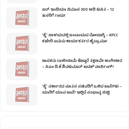
ಏರ್ ಇಂಡಿಯಾ ವಿಮಾನ 300 ಅಡಿ ಕುಸಿತ – 12
ಜನರಿಗೆ ಗಾಯ!
ʻಕೈʼ​ ಪಾಳಯದಲ್ಲಿ ಬಂಡಾಯದ ರೋಷಾಗ್ನಿ – KPCC
ಕಚೇರಿ ಎದುರು ಕಾರ್ಯಕರ್ತರ ಹೈಡ್ರಾಮಾ!
ಶಾಸಕರು ರಾಜೀನಾಮೆ ಕೊಟ್ಟರೆ ತಕ್ಷಣವೇ ಅಂಗೀಕಾರ
– ಸಿಎಂ ಡಿ.ಕೆ.ಶಿವಕುಮಾರ್ ಖಡಕ್ ವಾರ್ನಿಂಗ್!
ʻಕೈʼ ಸರ್ಕಾರದ ನೂತನ ಸಚಿವರಿಗೆ ಒಲಿದ ಖಾತೆಗಳು –
ಯಾರಿಗೆ ಯಾವ ಖಾತೆ? ಇಲ್ಲಿದೆ ಸಂಭಾವ್ಯ ಪಟ್ಟಿ!