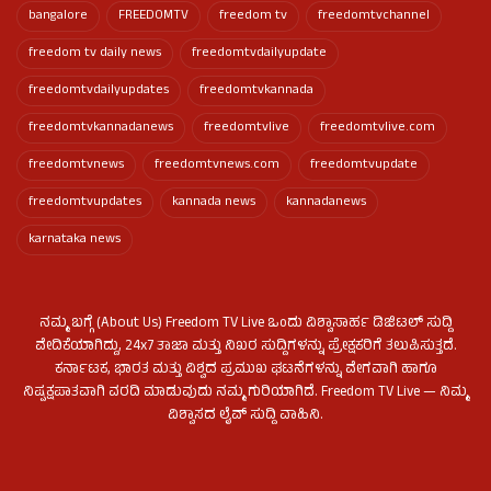
bangalore
FREEDOMTV
freedom tv
freedomtvchannel
freedom tv daily news
freedomtvdailyupdate
freedomtvdailyupdates
freedomtvkannada
freedomtvkannadanews
freedomtvlive
freedomtvlive.com
freedomtvnews
freedomtvnews.com
freedomtvupdate
freedomtvupdates
kannada news
kannadanews
karnataka news
ನಮ್ಮ ಬಗ್ಗೆ (About Us) Freedom TV Live ಒಂದು ವಿಶ್ವಾಸಾರ್ಹ ಡಿಜಿಟಲ್ ಸುದ್ದಿ
ವೇದಿಕೆಯಾಗಿದ್ದು, 24x7 ತಾಜಾ ಮತ್ತು ನಿಖರ ಸುದ್ದಿಗಳನ್ನು ಪ್ರೇಕ್ಷಕರಿಗೆ ತಲುಪಿಸುತ್ತದೆ.
ಕರ್ನಾಟಕ, ಭಾರತ ಮತ್ತು ವಿಶ್ವದ ಪ್ರಮುಖ ಘಟನೆಗಳನ್ನು ವೇಗವಾಗಿ ಹಾಗೂ
ನಿಷ್ಪಕ್ಷಪಾತವಾಗಿ ವರದಿ ಮಾಡುವುದು ನಮ್ಮ ಗುರಿಯಾಗಿದೆ. Freedom TV Live — ನಿಮ್ಮ
ವಿಶ್ವಾಸದ ಲೈವ್ ಸುದ್ದಿ ವಾಹಿನಿ.