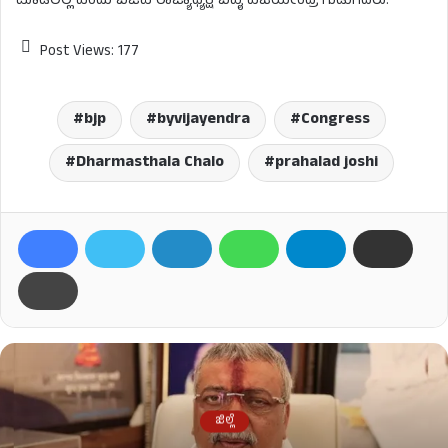
ಮಾಡಲಿಲ್ಲ ಎಂದು ಬಿಜೆಪಿ ರಾಜ್ಯಾಧ್ಯಕ್ಷ ಬಿವೈ ವಿಜಯೇಂದ್ರ ಗುಡುಗಿದರು.
Post Views:
177
bjp
byvijayendra
Congress
Dharmasthala Chalo
prahalad joshi
ಜಿಲ್ಲೆ