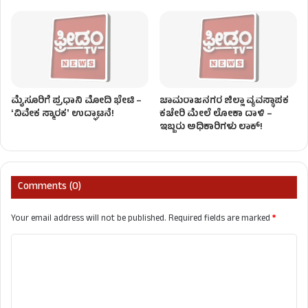
ಮೈಸೂರಿಗೆ ಪ್ರಧಾನಿ ಮೋದಿ ಭೇಟಿ –
ಚಾಮರಾಜನಗರ ಜಿಲ್ಲಾ ವ್ಯವಸ್ಥಾಪಕ
ʻವಿವೇಕ ಸ್ಮಾರಕʼ ಉದ್ಘಾಟನೆ!
ಕಚೇರಿ ಮೇಲೆ ಲೋಕಾ ದಾಳಿ –
ಇಬ್ಬರು ಅಧಿಕಾರಿಗಳು ಲಾಕ್​​!
Comments (0)
Your email address will not be published.
Required fields are marked
*
C
o
m
m