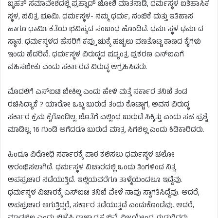
ಬೃಹತ್‌ ಸಮಾವೇಶದಲ್ಲಿ ಪ್ರಹ್ಲಾದ್‌ ಜೋಶಿ ಮಾತನಾಡಿ, ಧರ್ಮಸ್ಥಳ ಐತಿಹಾಸಿಕ
ಸ್ಥಳ, ಪವಿತ್ರ ಭೂಮಿ. ಧರ್ಮಸ್ಥಳ- ನಮ್ಮ ಧರ್ಮ, ನಂಬಿಕೆ ಮತ್ತು ಇತಿಹಾಸ
ಹಾಗೂ ಧಾರ್ಮಿಕತೆಯ ಭವಿಷ್ಯದ ಸಂಬಂಧ ಹೊಂದಿದೆ. ಧರ್ಮಸ್ಥಳ ಧರ್ಮದ
ಸ್ಥಾನ. ಧರ್ಮಸ್ಥಳದ ಹೆಸರಿಗೆ ಕಪ್ಪು ಚುಕ್ಕೆ ಹಚ್ಚಲು ಪಣತೊಟ್ಟ ಕಾಣದ ಕೈಗಳು
ಇಂದು ಹೆದರಿವೆ. ಧರ್ಮಸ್ಥಳ ವಿರುದ್ಧದ ಷಡ್ಯಂತ್ರ ಪ್ರಕರಣ ಎನ್‌ಐಎಗೆ
ವಹಿಸಬೇಕು ಎಂದು ಸರ್ಕಾರದ ವಿರುದ್ಧ ಆಗ್ರಹಿಸಿದರು.
ಮೊದಲಿಗೆ ಎಸ್‌ಐಟಿ ಬೇಕಿಲ್ಲ ಎಂದು ಹೇಳಿ ಮತ್ತೆ ಸರ್ಕಾರ ತನಿಖೆ ತಂಡ
ರಚಿಸಿದ್ಯಾಕೆ ? ಯಾರೋ ಒಬ್ಬ ಬುರುಡೆ ತಂದು ಕೊಟ್ಟಾಗ, ಅವನ ವಿರುದ್ಧ
ಸರ್ಕಾರ ಕ್ರಮ ಕೈಗೊಂಡಿಲ್ಲ. ಜೊತೆಗೆ ಎಲ್ಲಿಂದ ಬುರುಡೆ ಸಿಕ್ಕಿತ್ತು ಎಂದು ಸಹ ಪ್ರಶ್ನೆ
ಮಾಡಿಲ್ಲ. 16 ಗುಂಡಿ ಅಗೆದರೂ ಬುರುಡೆ ಮಾತ್ರ ಸಿಗಲಿಲ್ಲ ಎಂದು ಕಿಡಿಕಾರಿದರು.
ಹಿಂದೂ ವಿರೋಧಿ ಸರ್ಕಾರಕ್ಕೆ ಪಾಠ ಕಲಿಸಲು ಧರ್ಮಸ್ಥಳ ಚಲೋ
ಆರಂಭಿಸಲಾಗಿದೆ. ಧರ್ಮಸ್ಥಳ ವಿಚಾರದಲ್ಲಿ ಒಂದು ತಿಂಗಳಿಂದ ನಿತ್ಯ
ಅಪಪ್ರಚಾರ ನಡೆಯುತ್ತಿದೆ. ಇಲ್ಲಿಯವರೆಗೂ ತಾಳ್ಮೆಯಿಂದಲೂ ಇದ್ದೆವು.
ಧರ್ಮಸ್ಥಳ ವಿಚಾರಕ್ಕೆ ಎಸ್‌ಐಟಿ ತನಿಖೆ ವೇಳೆ ನಾವು ಸ್ವಾಗತಿಸಿದ್ದೆವು. ಆದರೆ,
ಅಪಪ್ರಚಾರ ಆಗುತ್ತಿದ್ದರೆ, ಸರ್ಕಾರ ತಡೆಯುತ್ತದೆ ಎಂದುಕೊಂಡೆವು. ಆದರೆ,