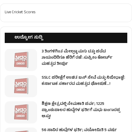
Live Cricket Scores
ಉದ್ಯೋಗ ಸುದ್ದಿ
3 ತಿಂಗಳಿಗಿಂತ ಮೇಲ್ಪಟ್ಟ ಮಗು ದತ್ತು ಪಡೆದ
ತಾಯಂದಿರಿಗೂ ಹೆರಿಗೆ ರಜೆ: ಸುಪ್ರೀಂ ಕೋರ್ಟ್
ಮಹತ್ವದ ತೀರ್ಪು
SSLC ಪರೀಕ್ಷೆಗೆ ಉಚಿತ ಬಸ್ ಸೇವೆ ಮತ್ತು ನಿಷೇಧಾಜ್ಞೆ:
ಕರ್ನಾಟಕ ಸರ್ಕಾರದ ಮಹತ್ವದ ಘೋಷಣೆ…!
ಶಿಕ್ಷಣ ಕ್ಷೇತ್ರದಲ್ಲಿ ನೇಮಕಾತಿ ಪರ್ವ; 1225
ಪ್ರಾಂಶುಪಾಲರ ಹುದ್ದೆಗಳ ಭರ್ತಿಗೆ ಮಧು ಬಂಗಾರಪ್ಪ
ಅಸ್ತು!
56 ಸಾವಿರ ಹುದ್ದೆಗಳ ಭರ್ತಿ; ವಯೋಮಿತಿ 5 ವರ್ಷ