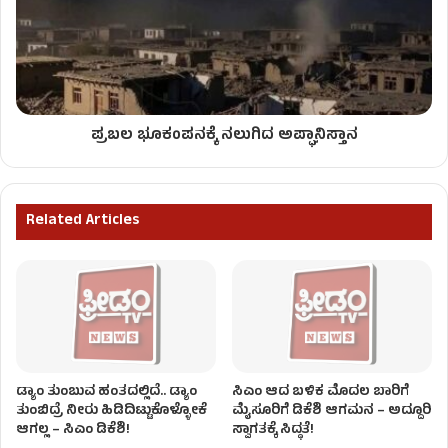
ಪ್ರಬಲ ಭೂಕಂಪನಕ್ಕೆ ನಲುಗಿದ ಅಪ್ಘಾನಿಸ್ತಾನ
Related Articles
ಡ್ಯಾಂ ತುಂಬುವ ಹಂತದಲ್ಲಿದೆ.. ಡ್ಯಾಂ
ಸಿಎಂ ಆದ ಬಳಿಕ ಮೊದಲ ಬಾರಿಗೆ
ತುಂಬಿದ್ರೆ ನೀರು ಹಿಡಿದಿಟ್ಟುಕೊಳ್ಳೋಕೆ
ಮೈಸೂರಿಗೆ ಡಿಕೆಶಿ ಆಗಮನ – ಅದ್ದೂರಿ
ಆಗಲ್ಲ – ಸಿಎಂ ಡಿಕೆಶಿ!
ಸ್ವಾಗತಕ್ಕೆ ಸಿದ್ಧತೆ!