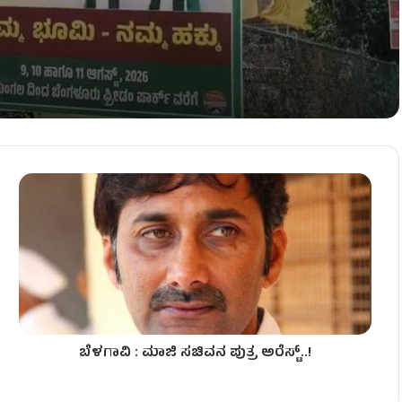
ು ದೆಹಲಿಗೆ ಡಿಕೆಶಿ ಭೇಟಿ!
ಜೀನಾಮೆ!
ಬೆಳಗಾವಿ : ಮಾಜಿ ಸಚಿವನ ಪುತ್ರ ಅರೆಸ್ಟ್​..!
– ಅಧಿವೇಶನದಲ್ಲಿ ಡಿಕೆಶಿಗೆ ಮುಜುಗರ!