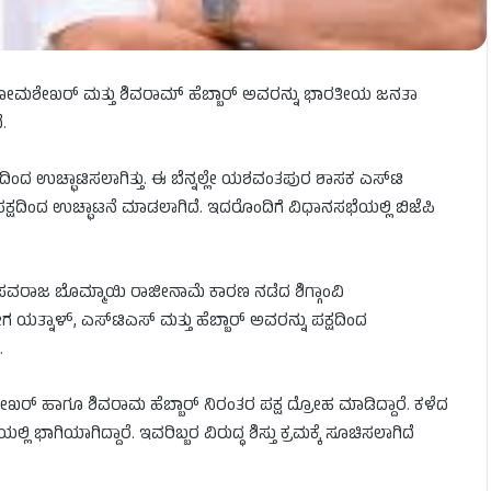
. ಸೋಮಶೇಖರ್ ಮತ್ತು ಶಿವರಾಮ್ ಹೆಬ್ಬಾರ್ ಅವರನ್ನು ಭಾರತೀಯ ಜನತಾ
.
ದಿಂದ ಉಚ್ಛಾಟಿಸಲಾಗಿತ್ತು. ಈ ಬೆನ್ನಲ್ಲೇ ಯಶವಂತಪುರ ಶಾಸಕ ಎಸ್‌ಟಿ
್ಷದಿಂದ ಉಚ್ಛಾಟನೆ ಮಾಡಲಾಗಿದೆ. ಇದರೊಂದಿಗೆ ವಿಧಾನಸಭೆಯಲ್ಲಿ ಬಿಜೆಪಿ
ತು. ಬಸವರಾಜ ಬೊಮ್ಮಾಯಿ ರಾಜೀನಾಮೆ ಕಾರಣ ನಡೆದ ಶಿಗ್ಗಾಂವಿ
ನಾಳ್​, ಎಸ್​ಟಿಎಸ್​ ಮತ್ತು ಹೆಬ್ಬಾರ್ ಅವರನ್ನು ಪಕ್ಷದಿಂದ
.
ಹಾಗೂ ಶಿವರಾಮ ಹೆಬ್ಬಾರ್ ನಿರಂತರ ಪಕ್ಷ ದ್ರೋಹ ಮಾಡಿದ್ದಾರೆ. ಕಳೆದ
ಾಗಿಯಾಗಿದ್ದಾರೆ. ಇವರಿಬ್ಬರ ವಿರುದ್ಧ ಶಿಸ್ತು ಕ್ರಮಕ್ಕೆ ಸೂಚಿಸಲಾಗಿದೆ