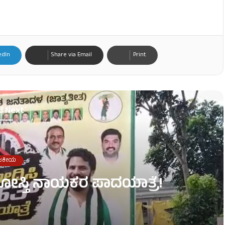
edIn
Share via Email
Print
d Next
ಜಕೀಯ
ಧ ದೋಸ್ತಿ ನಾಯಕರ ಪಾದಯಾತ್ರೆ!