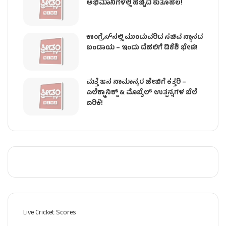
ಅಭಿಮಾನಿಗಳಲ್ಲಿ ಹೆಚ್ಚಿದ ಕುತೂಹಲ!
ಕಾಂಗ್ರೆಸ್​ನಲ್ಲಿ ಮುಂದುವರಿದ ಸಚಿವ ಸ್ಥಾನದ
ಬಂಡಾಯ – ಇಂದು ದೆಹಲಿಗೆ ಡಿಕೆಶಿ ಭೇಟಿ!
ಮತ್ತೆ ಜನ ಸಾಮಾನ್ಯರ ಜೇಬಿಗೆ ಕತ್ತರಿ –
ಎಲೆಕ್ಟ್ರಾನಿಕ್ಸ್ & ಮೊಬೈಲ್ ಉತ್ಪನ್ನಗಳ ಬೆಲೆ
ಏರಿಕೆ!
Live Cricket Scores