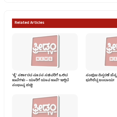
ʻಕೈʼ​ ಪಾಳಯದಲ್ಲಿ ಬಂಡಾಯದ ರೋಷಾಗ್ನಿ – KPCC ಕಚೇರಿ 
Related Articles
ಶಾಸಕರು ರಾಜೀನಾಮೆ ಕೊಟ್ಟರೆ ತಕ್ಷಣವೇ ಅಂಗೀಕಾರ – ಸಿಎಂ 
ʻಕೈʼ ಸರ್ಕಾರದ ನೂತನ ಸಚಿವರಿಗೆ ಒಲಿದ
ಸಂಪುಟ ವಿಸ್ತರಣೆ ಬೆನ್ನ
ಖಾತೆಗಳು – ಯಾರಿಗೆ ಯಾವ ಖಾತೆ? ಇಲ್ಲಿದೆ
ಭುಗಿಲೆದ್ದ ಬಂಡಾಯ!
ಸಂಭಾವ್ಯ ಪಟ್ಟಿ!