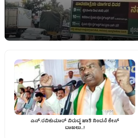
ಬಿಡದಿ ಟೌನ್‌ಶಿಪ್‌ ವಿರುದ್ಧ ದೋಸ್ತಿ ನಾಯಕರ ಪಾದಯಾತ್ರೆ!
ಕಾಂಗ್ರೆಸ್​ನಲ್ಲಿ ಮುಂದುವರಿದ ಸಚಿವ ಸ್ಥಾನದ ಬಂಡಾಯ – ಇಂದ
ವಿಧಾನ ಪರಿಷತ್ ಸಭಾಪತಿ ಸ್ಥಾನಕ್ಕೆ ಬಸವರಾಜ ಹೊರಟ್ಟಿ ರಾ
ಎನ್.ರವಿಕುಮಾರ್ ವಿರುದ್ಧ ಜಾತಿ ನಿಂದನೆ ಕೇಸ್​
ಬಂಡಾಯ ಶಾಸಕರಿಗೆ TB ಜಯಚಂದ್ರ & HK ಪಾಟೀಲ್ ನೇತೃತ್ವ 
ದಾಖಲು..!