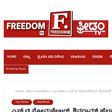
HOME
ರಾಜ್ಯ
ಫ್ರೀಡಂ ಟಿವಿ ವಿಶೇಷ
ರಾಜಕೀಯ
ಸಿನಿಮಾ
ದ
Breaking News
Home
/
#Exclusive News
/
Top News
/
ಎಸ್​ ಟಿ ಸೋಮಶೇಖರ್​, ಶಿವರಾಮ್ 
Top News
ರಾಜಕೀಯ