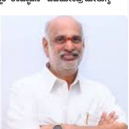
ಾರ್ ಉಚ್ಛಾಟನೆ – ವಿಜಯೇಂದ್ರ ಮೇಲುಗೈ