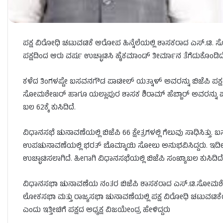
ಪಕ್ಷ ವಿರೋಧಿ ಚಟುವಟಿಕೆ ಆರೋಪ ಹಿನ್ನೆಲೆಯಲ್ಲಿ ಶಾಸಕರಾದ ಎಸ್.ಟಿ
ಪಕ್ಷದಿಂದ ಆರು ವರ್ಷ ಉಚ್ಛಾಟಿಸಿ ಹೈಕಮಾಂಡ್ ತೀರ್ಮಾನ ತೆಗೆದುಕೊಂಡಿದೆ
ಕಳೆದ ತಿಂಗಳಷ್ಟೇ ಬಸವನಗೌಡ ಪಾಟೀಲ್‌ ಯತ್ನಾಳ್‌ ಅವರನ್ನು ಬಿಜೆಪಿ ಪಕ್ಷ
ಸೋಮಶೇಖರ್‌ ಹಾಗೂ ಯಲ್ಲಾಪುರ ಶಾಸಕ ಶಿರಾಮ್ ಹೆಬ್ಬಾರ್‌ ಅವರನ್ನು ಪಕ
ಬಲ 62ಕ್ಕೆ ಕುಸಿದಿದೆ.
ವಿಧಾನಸಭೆ ಚುನಾವಣೆಯಲ್ಲಿ ಬಿಜೆಪಿ 66 ಕ್ಷೇತ್ರಗಳಲ್ಲಿ ಗೆಲುವು ಸಾಧಿಸಿತ್
ಉಪಚುನಾವಣೆಯಲ್ಲಿ ಭರತ್ ಬೊಮ್ಮಾಯಿ ಸೋಲು ಅನುಭವಿಸಿದ್ದರು. ಇದೀಗ ಯತ್
ಉಚ್ಛಾಟಿಸಲಾಗಿದೆ. ಹೀಗಾಗಿ ವಿಧಾನಸಭೆಯಲ್ಲಿ ಬಿಜೆಪಿ ಸಂಖ್ಯಾಬಲ ಕುಸಿದಿದೆ
ವಿಧಾನಸಭಾ ಚುನಾವಣೆಯ ನಂತರ ಬಿಜೆಪಿ ಶಾಸಕರಾದ ಎಸ್.ಟಿ.ಸೋಮಶೇಖರ್ 
ಲೋಕಸಭಾ ಮತ್ತು ರಾಜ್ಯಸಭಾ ಚುನಾವಣೆಯಲ್ಲಿ ಪಕ್ಷ ವಿರೋಧಿ ಚಟುವಟಿಕೆಯಲ್ಲಿ ಭ
ಎಂದು ಇತ್ತೀಚಿಗೆ ಪಕ್ಷದ ಅಧ್ಯಕ್ಷ ವಿಜಯೇಂದ್ರ ಹೇಳಿದ್ದರು