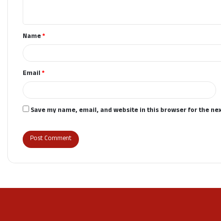
n
t
Name
*
*
Email
*
Save my name, email, and website in this browser for the ne