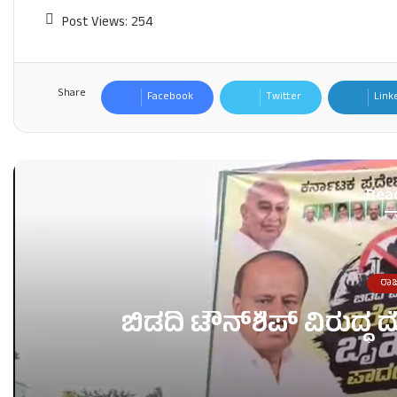
Post Views:
254
Share
Facebook
Twitter
Link
Rea
ರಾ
ಬಿಡದಿ ಟೌನ್‌ಶಿಪ್‌ ವಿರುದ್