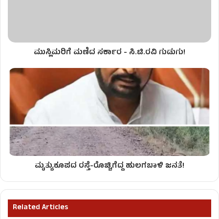
ಮುಸ್ಲಿಮರಿಗೆ ಮಣಿದ ಸರ್ಕಾರ - ಸಿ.ಟಿ.ರವಿ ಗುಡುಗು!
ಮೃತ್ಯುಕೂಪದ ರಸ್ತೆ-ರೊಚ್ಚಿಗೆದ್ದ ಹುಲಗಬಾಳಿ ಜನತೆ!
Related Articles