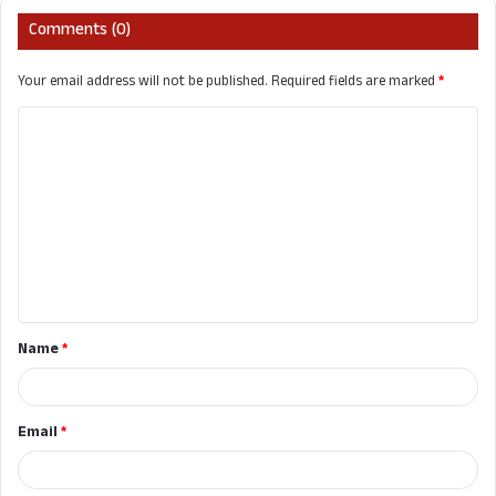
Comments (0)
Your email address will not be published.
Required fields are marked
*
C
o
m
m
e
n
t
Name
*
*
Email
*