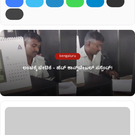
bengaluru
ಲಂಚಕ್ಕೆ ಬೇಡಿಕೆ – ಹೆಡ್​ ಕಾನ್ಸ್​​​ಟೇಬಲ್ ಸಸ್ಪೆಂಡ್‌!