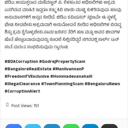
ಬಿಡಿಎ ಆಯುಕ್ತರಾದ ಮಣಿವಣ್ಣನ್ ಪಿ. ಕೆಳಹಂತದ ಅಧಿಕಾರಿಗಳು ಅಕ್ರಮ
ಎಸಗಿರುವ ಮಾಹಿತಿ ಇದ್ದರೂ ಕಣ್ಣು ಕಿವಿ ಬಾಯಿ ಮುಚ್ಚಿ ಕುಳಿತಿರುವುದು ಹಲವು
ಅನುಮಾನಗಳಿಗೆ ಆಸ್ಪದ ನೀಡಿದೆ. ಬಿಡಿಎ ಕಮಿಷನರ್ ತಕ್ಷಣವೇ ಈ ಸ್ಥಳಕ್ಕೆ
ಭೇಟಿ ನೀಡಬೇಕು.ಅಕ್ರಮವಾಗಿ ಅನುಮೋದನೆ ನೀಡಿದ ಅಧಿಕಾರಿಗಳ ವಿರುದ್ಧ
ಶಿಸ್ತು ಕ್ರಮ ಕೈಗೊಳ್ಳಬೇಕು.ಸಾರ್ವಜನಿಕರ ತೆರಿಗೆ ಹಣ ಮತ್ತು ಅವರ ಜೀವಗಳ
ಜೊತೆ ಚೆಲ್ಲಾಟವಾಡುವುದನ್ನು ಕೂಡಲೆ ನಿಲ್ಲಿಸದಿದ್ದರೆ ನಗರದಲ್ಲಿ ಕಾರ್ಲ್ ಟನ್
ನಂತೆ ದುರಂತ ಸಂಭವಿಸುವುದು ಗ್ಯಾರಂಟಿ.
#BDACorruption #GodrejPropertyScam
#BangaloreRealEstate #ManiivannanP
#FreedomTVExclusive #Hommadevanahalli
#IllegalClearance #TownPlanningScam #BengaluruNews
#CorruptionAlert
Post Views:
151