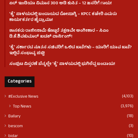
ಏರ್ ಇಂಡಿಯಾ ವಿಮಾನ 300 ಅಡಿ ಕುಸಿತ – 12 ಜನರಿಗೆ ಗಾಯ!
ʻಕೈʼ​ ಪಾಳಯದಲ್ಲಿ ಬಂಡಾಯದ ರೋಷಾಗ್ನಿ – KPCC ಕಚೇರಿ ಎದುರು
ಕಾರ್ಯಕರ್ತರ ಹೈಡ್ರಾಮಾ!
ಶಾಸಕರು ರಾಜೀನಾಮೆ ಕೊಟ್ಟರೆ ತಕ್ಷಣವೇ ಅಂಗೀಕಾರ – ಸಿಎಂ
ಡಿ.ಕೆ.ಶಿವಕುಮಾರ್ ಖಡಕ್ ವಾರ್ನಿಂಗ್!
ʻಕೈʼ ಸರ್ಕಾರದ ನೂತನ ಸಚಿವರಿಗೆ ಒಲಿದ ಖಾತೆಗಳು – ಯಾರಿಗೆ ಯಾವ ಖಾತೆ?
ಇಲ್ಲಿದೆ ಸಂಭಾವ್ಯ ಪಟ್ಟಿ!
ಸಂಪುಟ ವಿಸ್ತರಣೆ ಬೆನ್ನಲ್ಲೇ ʻಕೈʼ ಪಾಳಯದಲ್ಲಿ ಭುಗಿಲೆದ್ದ ಬಂಡಾಯ!
Categories
(4,103)
#Exclusive News
(3,976)
Top News
(18)
Ballary
(3)
bescom
(10)
bidar