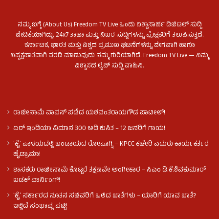
ನಮ್ಮ ಬಗ್ಗೆ (About Us) Freedom TV Live ಒಂದು ವಿಶ್ವಾಸಾರ್ಹ ಡಿಜಿಟಲ್ ಸುದ್ದಿ
ವೇದಿಕೆಯಾಗಿದ್ದು, 24x7 ತಾಜಾ ಮತ್ತು ನಿಖರ ಸುದ್ದಿಗಳನ್ನು ಪ್ರೇಕ್ಷಕರಿಗೆ ತಲುಪಿಸುತ್ತದೆ.
ಕರ್ನಾಟಕ, ಭಾರತ ಮತ್ತು ವಿಶ್ವದ ಪ್ರಮುಖ ಘಟನೆಗಳನ್ನು ವೇಗವಾಗಿ ಹಾಗೂ
ನಿಷ್ಪಕ್ಷಪಾತವಾಗಿ ವರದಿ ಮಾಡುವುದು ನಮ್ಮ ಗುರಿಯಾಗಿದೆ. Freedom TV Live — ನಿಮ್ಮ
ವಿಶ್ವಾಸದ ಲೈವ್ ಸುದ್ದಿ ವಾಹಿನಿ.
ರಾಜೀನಾಮೆ ವಾಪಸ್ ಪಡೆದ ಯಶವಂತರಾಯಗೌಡ ಪಾಟೀಲ್‌!
ಏರ್ ಇಂಡಿಯಾ ವಿಮಾನ 300 ಅಡಿ ಕುಸಿತ – 12 ಜನರಿಗೆ ಗಾಯ!
ʻಕೈʼ​ ಪಾಳಯದಲ್ಲಿ ಬಂಡಾಯದ ರೋಷಾಗ್ನಿ – KPCC ಕಚೇರಿ ಎದುರು ಕಾರ್ಯಕರ್ತರ
ಹೈಡ್ರಾಮಾ!
ಶಾಸಕರು ರಾಜೀನಾಮೆ ಕೊಟ್ಟರೆ ತಕ್ಷಣವೇ ಅಂಗೀಕಾರ – ಸಿಎಂ ಡಿ.ಕೆ.ಶಿವಕುಮಾರ್
ಖಡಕ್ ವಾರ್ನಿಂಗ್!
ʻಕೈʼ ಸರ್ಕಾರದ ನೂತನ ಸಚಿವರಿಗೆ ಒಲಿದ ಖಾತೆಗಳು – ಯಾರಿಗೆ ಯಾವ ಖಾತೆ?
ಇಲ್ಲಿದೆ ಸಂಭಾವ್ಯ ಪಟ್ಟಿ!