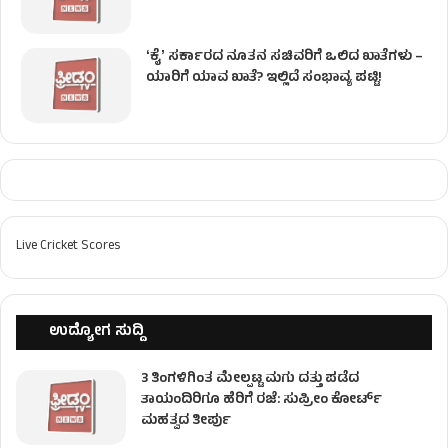
ʻಕೈʼ ಸರ್ಕಾರದ ನೂತನ ಸಚಿವರಿಗೆ ಒಲಿದ ಖಾತೆಗಳು –
ಯಾರಿಗೆ ಯಾವ ಖಾತೆ? ಇಲ್ಲಿದೆ ಸಂಭಾವ್ಯ ಪಟ್ಟಿ!
Live Cricket Scores
ಉದ್ಯೋಗ ಸುದ್ದಿ
3 ತಿಂಗಳಿಗಿಂತ ಮೇಲ್ಪಟ್ಟ ಮಗು ದತ್ತು ಪಡೆದ
ತಾಯಂದಿರಿಗೂ ಹೆರಿಗೆ ರಜೆ: ಸುಪ್ರೀಂ ಕೋರ್ಟ್
ಮಹತ್ವದ ತೀರ್ಪು