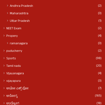
(2)
Andhra Pradesh
(3)
Maharashtra
(1)
Uttar Pradesh
(2)
NEET Exam
(4)
Propery
(3)
ramanagara
(2)
puducherry
(98)
Sports
(20)
Tamil nadu
(4)
VIjayanagara
(3)
vijayapura
(7)
ಆಟೋ ಎಕ್ಸ್ ಪೋ
(165)
ಆರೋಗ್ಯ
(18)
ಉದ್ಯೋಗ