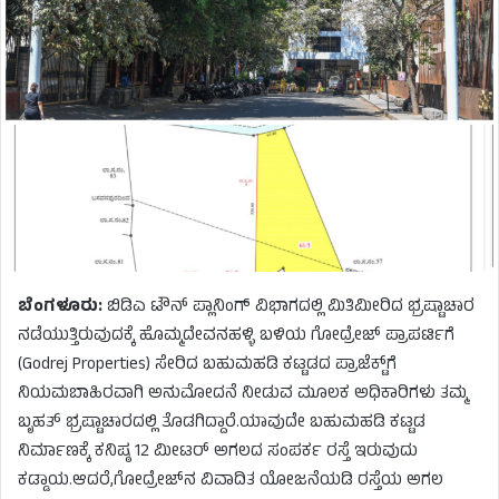
ಬೆಂಗಳೂರು:
ಬಿಡಿಎ ಟೌನ್ ಪ್ಲಾನಿಂಗ್ ವಿಭಾಗದಲ್ಲಿ ಮಿತಿಮೀರಿದ ಭ್ರಷ್ಟಾಚಾರ
ನಡೆಯುತ್ತಿರುವುದಕ್ಕೆ ಹೊಮ್ಮದೇವನಹಳ್ಳಿ ಬಳಿಯ ಗೋದ್ರೇಜ್ ಪ್ರಾಪರ್ಟಿಗೆ
(Godrej Properties) ಸೇರಿದ ಬಹುಮಹಡಿ ಕಟ್ಟಡದ ಪ್ರಾಜೆಕ್ಟ್‌ಗೆ
ನಿಯಮಬಾಹಿರವಾಗಿ ಅನುಮೋದನೆ ನೀಡುವ ಮೂಲಕ ಅಧಿಕಾರಿಗಳು ತಮ್ಮ
ಬೃಹತ್ ಭ್ರಷ್ಟಾಚಾರದಲ್ಲಿ ತೊಡಗಿದ್ದಾರೆ.ಯಾವುದೇ ಬಹುಮಹಡಿ ಕಟ್ಟಡ
ನಿರ್ಮಾಣಕ್ಕೆ ಕನಿಷ್ಠ 12 ಮೀಟರ್ ಅಗಲದ ಸಂಪರ್ಕ ರಸ್ತೆ ಇರುವುದು
ಕಡ್ಡಾಯ.ಆದರೆ,ಗೋದ್ರೇಜ್‌ನ ವಿವಾದಿತ ಯೋಜನೆಯಡಿ ರಸ್ತೆಯ ಅಗಲ