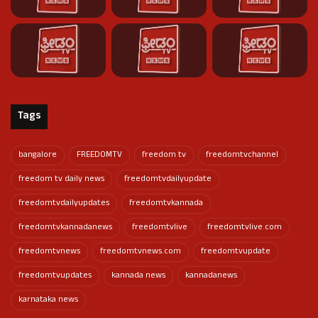
Tags
bangalore
FREEDOMTV
freedom tv
freedomtvchannel
freedom tv daily news
freedomtvdailyupdate
freedomtvdailyupdates
freedomtvkannada
freedomtvkannadanews
freedomtvlive
freedomtvlive.com
freedomtvnews
freedomtvnews.com
freedomtvupdate
freedomtvupdates
kannada news
kannadanews
karnataka news