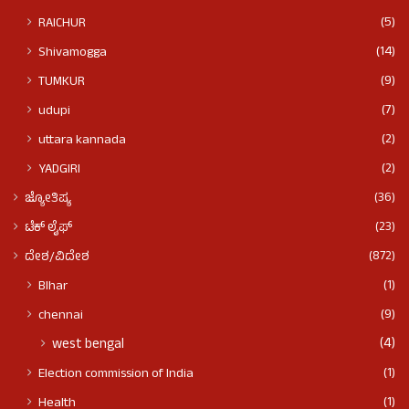
(5)
RAICHUR
(14)
Shivamogga
(9)
TUMKUR
(7)
udupi
(2)
uttara kannada
(2)
YADGIRI
(36)
ಜ್ಯೋತಿಷ್ಯ
(23)
ಟೆಕ್ ಲೈಫ್
(872)
ದೇಶ/ವಿದೇಶ
(1)
BIhar
(9)
chennai
(4)
west bengal
(1)
Election commission of India
(1)
Health