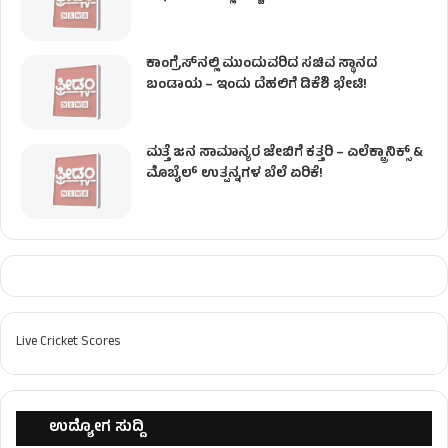
ಕಾಂಗ್ರೆಸ್​ನಲ್ಲಿ ಮುಂದುವರಿದ ಸಚಿವ ಸ್ಥಾನದ
ಬಂಡಾಯ – ಇಂದು ದೆಹಲಿಗೆ ಡಿಕೆಶಿ ಭೇಟಿ!
ಮತ್ತೆ ಜನ ಸಾಮಾನ್ಯರ ಜೇಬಿಗೆ ಕತ್ತರಿ – ಎಲೆಕ್ಟ್ರಾನಿಕ್ಸ್ &
ಮೊಬೈಲ್ ಉತ್ಪನ್ನಗಳ ಬೆಲೆ ಏರಿಕೆ!
Live Cricket Scores
ಉದ್ಯೋಗ ಸುದ್ದಿ