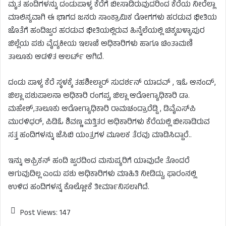
ಮೃತ ಹಂದಿಗಳನ್ನು ದಂಡುಪಾಳ್ಯ ಕೆರೆಗೆ ಬೀಸಾಡಿರುವುದರಿಂದ ಕೆರೆಯ ನೀರೆಲ್ಲಾ
ಮಾಲಿನ್ಯವಾಗಿ ಈ‌ ಭಾಗದ ಜನರು‌ ಸಾಂಕ್ರಾಮಿಕ ರೋಗಗಳು ಹರಡುವ ಭೀತಿಯ
ಜೊತೆಗೆ ಹಂದಿ‌ಜ್ವರ ಹರಡುವ ಭೀತಿಯಲ್ಲಿರುವ ಹಿನ್ನೆಲೆಯಲ್ಲಿ ಚಿಕ್ಕಬಳ್ಳಾಪುರ
ಜಿಲ್ಲೆಯ ಪಶು ವೈದ್ಯಕೀಯ ಇಲಾಖೆ ಅಧಿಕಾರಿಗಳು ಹಾಗೂ ಚಿಂತಾಮಣಿ
ತಾಲೂಕು ಆಡಳಿತ ಆಲರ್ಟ್ ಆಗಿದೆ.
ದಂಡು ಪಾಳ್ಯ ಕೆರೆ ಸ್ಥಳಕ್ಕೆ ತಹಶೀಲ್ದಾರ್ ಸುದರ್ಶನ್ ಯಾದವ್ , ಇಓ ಆನಂದ್,
ಜಿಲ್ಲಾ ಪಶುಪಾಲನಾ ಅಧಿಕಾರಿ ರಂಗಪ್ಪ, ಜಿಲ್ಲಾ ಆರೋಗ್ಯಾಧಿಕಾರಿ ಡಾ.
ಮಹೇಶ್,ತಾಲೂಕು ಆರೋಗ್ಯಾಧಿಕಾರಿ ರಾಮಚಂದ್ರಾರೆಡ್ಡಿ , ಡಿವೈಎಸ್‌ಪಿ
ಮುರಳಿಧರ್, ಪಿಡಿಓ ಶಿವಣ್ಣ ಮತ್ತಿತರ ಅಧಿಕಾರಿಗಳು ಕೆರೆಯಲ್ಲಿ ಬೀಸಾಡಿರುವ
ಸತ್ತ ಹಂದಿಗಳನ್ನು ಜೆಸಿಬಿ ಯಂತ್ರಗಳ ಮೂಲಕ ತೆರವು ಮಾಡಿಸಿದ್ದಾರೆ..
ಇನ್ನು ಆಫ್ರಿಕನ್ ಹಂದಿ ಜ್ವರದಿಂದ ಮನುಷ್ಯರಿಗೆ ಯಾವುದೇ ತೊಂದರೆ
ಆಗುವುದಿಲ್ಲ ಎಂದು ಪಶು ಅಧಿಕಾರಿಗಳು ಮಾಹಿತಿ ನೀಡಿದ್ದು, ಫಾರಂನಲ್ಲಿ
ಉಳಿದ ಹಂದಿಗಳನ್ನ ಕೊಲ್ಲೋಕೆ ತೀರ್ಮಾನಿಸಲಾಗಿದೆ.
Post Views:
147