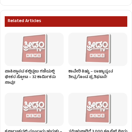
Related Articles
ಪಾಕಿಸ್ತಾನದ ಕಲ್ಲಿದ್ದಲು ಗಣಿಯಲ್ಲಿ
ಕಾವೇರಿ ಕಿಚ್ಚು – ರಾಜ್ಯಾದ್ಯಂತ
ಭೀಕರ ಸ್ಫೋಟ – 32 ಕಾರ್ಮಿಕರು
ತೀವ್ರಗೊಂಡ ಪ್ರತಿಭಟನೆ!
ಸಾವು!
ಕರ್ನಾಟಕದಲ್ಲಿ ಮುಂಗಾರು ಚುರುಕು –
ತಮಿಳುನಾಡಿಗೆ 3,000 ಕ್ಯೂಸೆಕ್‌ ನೀರು