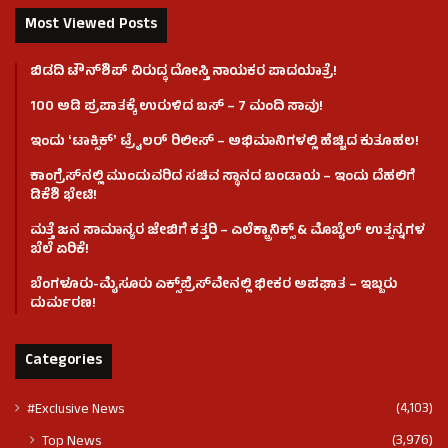
Most Viewed Posts
ಬಿಡದಿ ಟೌನ್‌ಶಿಪ್‌ ವಿರುದ್ಧ ದೋಸ್ತಿ ನಾಯಕರ ಪಾದಯಾತ್ರೆ!
100 ಅಡಿ ಪ್ರಪಾತಕ್ಕೆ ಉರುಳಿದ ಬಸ್‌ – 7 ಮಂದಿ ಸಾವು!
ಇಂದು ʻಟಾಕ್ಸಿಕ್ʼ ಟ್ರೈಲರ್ ರಿಲೀಸ್‌ – ಅಭಿಮಾನಿಗಳಲ್ಲಿ ಹೆಚ್ಚಿದ ಕುತೂಹಲ!
ಕಾಂಗ್ರೆಸ್​ನಲ್ಲಿ ಮುಂದುವರಿದ ಸಚಿವ ಸ್ಥಾನದ ಬಂಡಾಯ – ಇಂದು ದೆಹಲಿಗೆ
ಡಿಕೆಶಿ ಭೇಟಿ!
ಮತ್ತೆ ಜನ ಸಾಮಾನ್ಯರ ಜೇಬಿಗೆ ಕತ್ತರಿ – ಎಲೆಕ್ಟ್ರಾನಿಕ್ಸ್ & ಮೊಬೈಲ್ ಉತ್ಪನ್ನಗಳ
ಬೆಲೆ ಏರಿಕೆ!
ಬೆಂಗಳೂರು-ಮೈಸೂರು ಎಕ್ಸ್‌ಪ್ರೆಸ್‌ವೇನಲ್ಲಿ ಭೀಕರ ಅಪಘಾತ – ಇಬ್ಬರು
ದುರ್ಮರಣ!
Categories
(4,103)
#Exclusive News
(3,976)
Top News