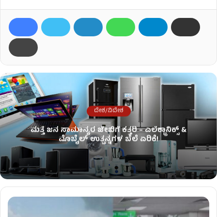
ದೇಶ/ವಿದೇಶ
ಮತ್ತೆ ಜನ ಸಾಮಾನ್ಯರ ಜೇಬಿಗೆ ಕತ್ತರಿ – ಎಲೆಕ್ಟ್ರಾನಿಕ್ಸ್ &
ಮೊಬೈಲ್ ಉತ್ಪನ್ನಗಳ ಬೆಲೆ ಏರಿಕೆ!