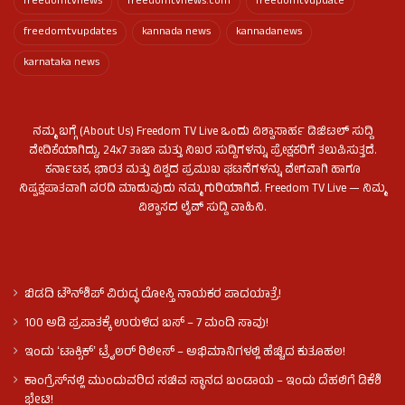
freedomtvnews
freedomtvnews.com
freedomtvupdate
freedomtvupdates
kannada news
kannadanews
karnataka news
ನಮ್ಮ ಬಗ್ಗೆ (About Us) Freedom TV Live ಒಂದು ವಿಶ್ವಾಸಾರ್ಹ ಡಿಜಿಟಲ್ ಸುದ್ದಿ
ವೇದಿಕೆಯಾಗಿದ್ದು, 24x7 ತಾಜಾ ಮತ್ತು ನಿಖರ ಸುದ್ದಿಗಳನ್ನು ಪ್ರೇಕ್ಷಕರಿಗೆ ತಲುಪಿಸುತ್ತದೆ.
ಕರ್ನಾಟಕ, ಭಾರತ ಮತ್ತು ವಿಶ್ವದ ಪ್ರಮುಖ ಘಟನೆಗಳನ್ನು ವೇಗವಾಗಿ ಹಾಗೂ
ನಿಷ್ಪಕ್ಷಪಾತವಾಗಿ ವರದಿ ಮಾಡುವುದು ನಮ್ಮ ಗುರಿಯಾಗಿದೆ. Freedom TV Live — ನಿಮ್ಮ
ವಿಶ್ವಾಸದ ಲೈವ್ ಸುದ್ದಿ ವಾಹಿನಿ.
ಬಿಡದಿ ಟೌನ್‌ಶಿಪ್‌ ವಿರುದ್ಧ ದೋಸ್ತಿ ನಾಯಕರ ಪಾದಯಾತ್ರೆ!
100 ಅಡಿ ಪ್ರಪಾತಕ್ಕೆ ಉರುಳಿದ ಬಸ್‌ – 7 ಮಂದಿ ಸಾವು!
ಇಂದು ʻಟಾಕ್ಸಿಕ್ʼ ಟ್ರೈಲರ್ ರಿಲೀಸ್‌ – ಅಭಿಮಾನಿಗಳಲ್ಲಿ ಹೆಚ್ಚಿದ ಕುತೂಹಲ!
ಕಾಂಗ್ರೆಸ್​ನಲ್ಲಿ ಮುಂದುವರಿದ ಸಚಿವ ಸ್ಥಾನದ ಬಂಡಾಯ – ಇಂದು ದೆಹಲಿಗೆ ಡಿಕೆಶಿ
ಭೇಟಿ!