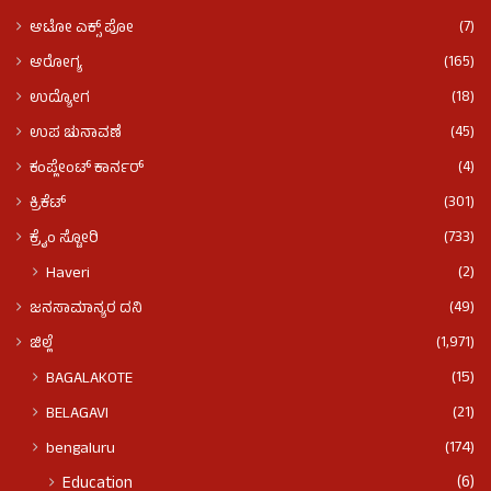
(7)
ಆಟೋ ಎಕ್ಸ್ ಪೋ
(165)
ಆರೋಗ್ಯ
(18)
ಉದ್ಯೋಗ
(45)
ಉಪ ಚುನಾವಣೆ
(4)
ಕಂಪ್ಲೇಂಟ್ ಕಾರ್ನರ್
(301)
ಕ್ರಿಕೆಟ್
(733)
ಕ್ರೈಂ ಸ್ಟೋರಿ
(2)
Haveri
(49)
ಜನಸಾಮಾನ್ಯರ ದನಿ
(1,971)
ಜಿಲ್ಲೆ
(15)
BAGALAKOTE
(21)
BELAGAVI
(174)
bengaluru
(6)
Education