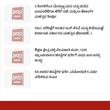
3 ತಿಂಗಳಿಗಿಂತ ಮೇಲ್ಪಟ್ಟ ಮಗು ದತ್ತು ಪಡೆದ
ತಾಯಂದಿರಿಗೂ ಹೆರಿಗೆ ರಜೆ: ಸುಪ್ರೀಂ ಕೋರ್ಟ್
ಮಹತ್ವದ ತೀರ್ಪು
SSLC ಪರೀಕ್ಷೆಗೆ ಉಚಿತ ಬಸ್ ಸೇವೆ ಮತ್ತು ನಿಷೇಧಾಜ್ಞೆ:
ಕರ್ನಾಟಕ ಸರ್ಕಾರದ ಮಹತ್ವದ ಘೋಷಣೆ…!
ಶಿಕ್ಷಣ ಕ್ಷೇತ್ರದಲ್ಲಿ ನೇಮಕಾತಿ ಪರ್ವ; 1225
ಪ್ರಾಂಶುಪಾಲರ ಹುದ್ದೆಗಳ ಭರ್ತಿಗೆ ಮಧು ಬಂಗಾರಪ್ಪ
ಅಸ್ತು!
56 ಸಾವಿರ ಹುದ್ದೆಗಳ ಭರ್ತಿ; ವಯೋಮಿತಿ 5 ವರ್ಷ
ಸಡಿಲಿಸಿದ ಸಿಎಂ!