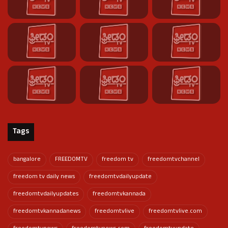
Tags
bangalore
FREEDOMTV
freedom tv
freedomtvchannel
freedom tv daily news
freedomtvdailyupdate
freedomtvdailyupdates
freedomtvkannada
freedomtvkannadanews
freedomtvlive
freedomtvlive.com