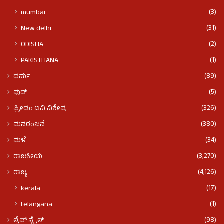
(3)
mumbai
(31)
New delhi
(2)
ODISHA
(1)
PAKISTHANA
(89)
ಧರ್ಮ
(5)
ಫುಡ್​​
(326)
ಫ್ರೀಡಂ ಟಿವಿ ವಿಶೇಷ
(380)
ಮನರಂಜನೆ
(34)
ಮಳೆ
(3,270)
ರಾಜಕೀಯ
(4,126)
ರಾಜ್ಯ
(17)
kerala
(1)
telangana
(98)
ಲೈಫ್ ಸ್ಟೈಲ್