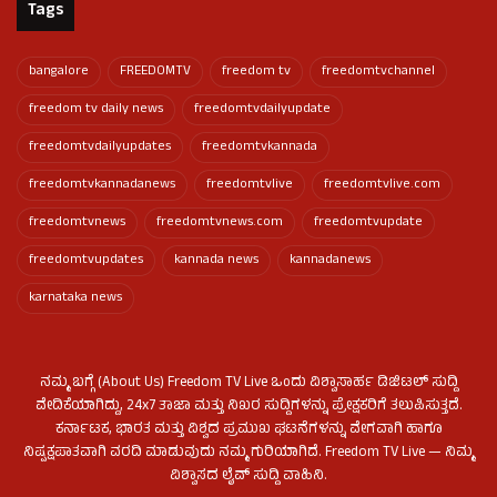
Tags
bangalore
FREEDOMTV
freedom tv
freedomtvchannel
freedom tv daily news
freedomtvdailyupdate
freedomtvdailyupdates
freedomtvkannada
freedomtvkannadanews
freedomtvlive
freedomtvlive.com
freedomtvnews
freedomtvnews.com
freedomtvupdate
freedomtvupdates
kannada news
kannadanews
karnataka news
ನಮ್ಮ ಬಗ್ಗೆ (About Us) Freedom TV Live ಒಂದು ವಿಶ್ವಾಸಾರ್ಹ ಡಿಜಿಟಲ್ ಸುದ್ದಿ
ವೇದಿಕೆಯಾಗಿದ್ದು, 24x7 ತಾಜಾ ಮತ್ತು ನಿಖರ ಸುದ್ದಿಗಳನ್ನು ಪ್ರೇಕ್ಷಕರಿಗೆ ತಲುಪಿಸುತ್ತದೆ.
ಕರ್ನಾಟಕ, ಭಾರತ ಮತ್ತು ವಿಶ್ವದ ಪ್ರಮುಖ ಘಟನೆಗಳನ್ನು ವೇಗವಾಗಿ ಹಾಗೂ
ನಿಷ್ಪಕ್ಷಪಾತವಾಗಿ ವರದಿ ಮಾಡುವುದು ನಮ್ಮ ಗುರಿಯಾಗಿದೆ. Freedom TV Live — ನಿಮ್ಮ
ವಿಶ್ವಾಸದ ಲೈವ್ ಸುದ್ದಿ ವಾಹಿನಿ.