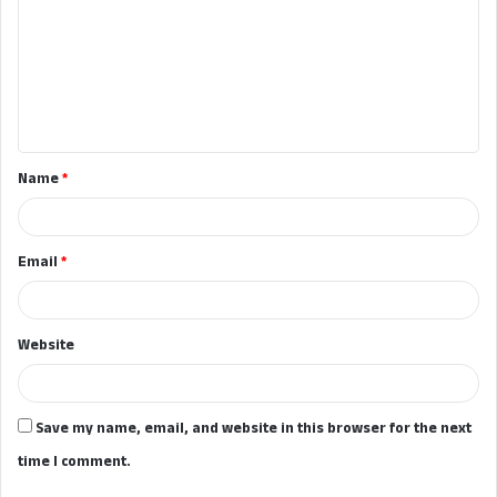
m
m
e
n
t
Name
*
*
Email
*
Website
Save my name, email, and website in this browser for the next
time I comment.