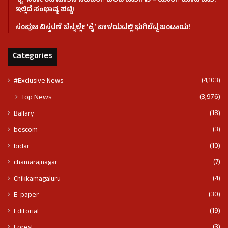
ʻಕೈʼ ಸರ್ಕಾರದ ನೂತನ ಸಚಿವರಿಗೆ ಒಲಿದ ಖಾತೆಗಳು – ಯಾರಿಗೆ ಯಾವ ಖಾತೆ?
ಇಲ್ಲಿದೆ ಸಂಭಾವ್ಯ ಪಟ್ಟಿ!
ಸಂಪುಟ ವಿಸ್ತರಣೆ ಬೆನ್ನಲ್ಲೇ ʻಕೈʼ ಪಾಳಯದಲ್ಲಿ ಭುಗಿಲೆದ್ದ ಬಂಡಾಯ!
Categories
(4,103)
#Exclusive News
(3,976)
Top News
(18)
Ballary
(3)
bescom
(10)
bidar
(7)
chamarajnagar
(4)
Chikkamagaluru
(30)
E-paper
(19)
Editorial
(3)