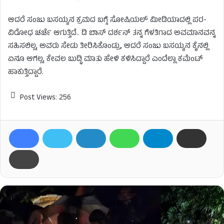
ಆದರೆ ಸಂಜು ಬಸಯ್ಯನ ಕ್ರಮದ ಬಗ್ಗೆ ಸೋಷಿಯಲ್ ಮೀಡಿಯಾದಲ್ಲಿ ಪರ-
ವಿರೋಧ ಚರ್ಚೆ ಆಗುತ್ತಿದೆ.. ಡಿ ಬಾಸ್ ದರ್ಶನ್ ತನ್ನ ಗೆಳತಿಗಾದ ಅವಮಾನವನ್ನ
ಸಹಿಸಲಿಲ್ಲ, ಅವರು ಸೇಡು ತೀರಿಸಿಕೊಂಡ್ರು, ಆದರೆ ಸಂಜು ಬಸಯ್ಯನ ಕೈನಲ್ಲಿ
ಏನೂ ಆಗಲ್ಲ, ಕೇವಲ ಬುದ್ಧಿ ಮಾತು ಹೇಳಿ ಕಳಿಸಿದ್ದಾರೆ ಎಂದೆಲ್ಲಾ ಕಮೆಂಟ್
ಹಾಕುತ್ತಿದ್ದಾರೆ.
Post Views:
256