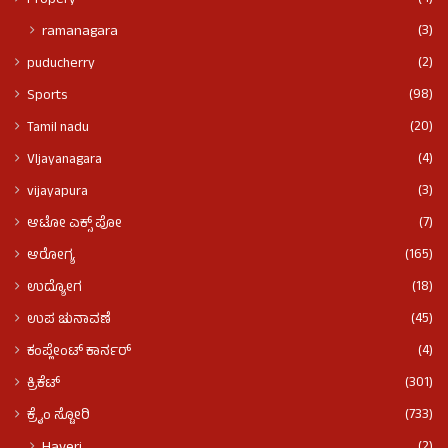
Propery
(3)
ramanagara
(2)
puducherry
(98)
Sports
(20)
Tamil nadu
(4)
VIjayanagara
(3)
vijayapura
(7)
ಆಟೋ ಎಕ್ಸ್ ಪೋ
(165)
ಆರೋಗ್ಯ
(18)
ಉದ್ಯೋಗ
(45)
ಉಪ ಚುನಾವಣೆ
(4)
ಕಂಪ್ಲೇಂಟ್ ಕಾರ್ನರ್
(301)
ಕ್ರಿಕೆಟ್
(733)
ಕ್ರೈಂ ಸ್ಟೋರಿ
(2)