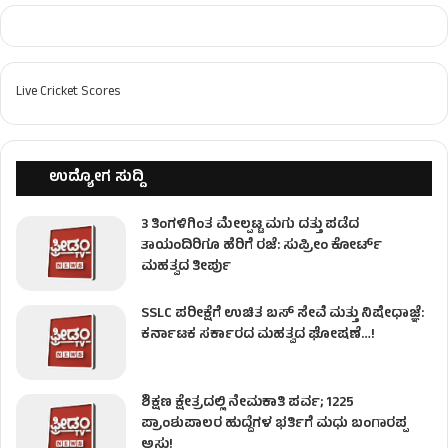
Live Cricket Scores
ಉದ್ಯೋಗ ಸುದ್ದಿ
3 ತಿಂಗಳಿಗಿಂತ ಮೇಲ್ಪಟ್ಟ ಮಗು ದತ್ತು ಪಡೆದ
ತಾಯಂದಿರಿಗೂ ಹೆರಿಗೆ ರಜೆ: ಸುಪ್ರೀಂ ಕೋರ್ಟ್
ಮಹತ್ವದ ತೀರ್ಪು
SSLC ಪರೀಕ್ಷೆಗೆ ಉಚಿತ ಬಸ್ ಸೇವೆ ಮತ್ತು ನಿಷೇಧಾಜ್ಞೆ:
ಕರ್ನಾಟಕ ಸರ್ಕಾರದ ಮಹತ್ವದ ಘೋಷಣೆ…!
ಶಿಕ್ಷಣ ಕ್ಷೇತ್ರದಲ್ಲಿ ನೇಮಕಾತಿ ಪರ್ವ; 1225
ಪ್ರಾಂಶುಪಾಲರ ಹುದ್ದೆಗಳ ಭರ್ತಿಗೆ ಮಧು ಬಂಗಾರಪ್ಪ
ಅಸ್ತು!