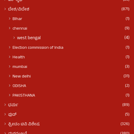
ಟೆಕ್ ಲೈಫ್
(871)
ದೇಶ/ವಿದೇಶ
(1)
BIhar
(9)
chennai
(4)
west bengal
(1)
Election commission of India
(1)
Health
(3)
mumbai
(31)
New delhi
(2)
ODISHA
(1)
PAKISTHANA
(89)
ಧರ್ಮ
(5)
ಫುಡ್​​
(326)
ಫ್ರೀಡಂ ಟಿವಿ ವಿಶೇಷ
(380)