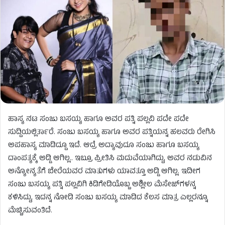
ಹಾಸ್ಯ ನಟ ಸಂಜು ಬಸಯ್ಯ ಹಾಗೂ ಅವರ ಪತ್ನಿ ಪಲ್ಲವಿ ಪದೇ ಪದೇ
ಸುದ್ದಿಯಲ್ಲಿರ್ತಾರೆ. ಸಂಜು ಬಸಯ್ಯ ಹಾಗೂ ಅವರ ಪತ್ನಿಯನ್ನ ಹಲವರು ರೇಗಿಸಿ
ಅಪಹಾಸ್ಯ ಮಾಡಿದ್ದೂ ಇದೆ. ಆದ್ರೆ ಅದ್ಯಾವುದೂ ಸಂಜು ಹಾಗೂ ಬಸಯ್ಯ
ದಾಂಪತ್ಯಕ್ಕೆ ಅಡ್ಡಿ ಆಗಿಲ್ಲ.. ಇಬ್ರೂ ಪ್ರೀತಿಸಿ ಮದುವೆಯಾಗಿದ್ದು, ಅವರ ನಡುವಿನ
ಅನ್ಯೋನ್ಯತೆಗೆ ಬೇರೆಯವರ ಮಾತುಗಳು ಯಾವತ್ತೂ ಅಡ್ಡಿ ಆಗಿಲ್ಲ. ಇದೀಗ
ಸಂಜು ಬಸಯ್ಯ ಪತ್ನಿ ಪಲ್ಲವಿಗಿ ಕಿಡಿಗೇಡಿಯೊಬ್ಬ ಅಶ್ಲೀಲ ಮೆಸೇಜ್​​ಗಳನ್ನ
ಕಳಿಸಿದ್ದು, ಇದನ್ನ ನೋಡಿ ಸಂಜು ಬಸಯ್ಯ ಮಾಡಿದ ಕೆಲಸ ಮಾತ್ರ ಎಲ್ಲರನ್ನೂ
ಮೆಚ್ಚಿಸುವಂತಿದೆ.