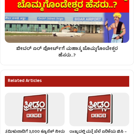
ಬೀದರ್ ಏರ್​​ ಪೋರ್ಟ್​​ಗೆ ಮಹಾತ್ಮ ಬೊಮ್ಮಗೊಂಡೇಶ್ವರ
ಹೆಸರು..?
Related Articles
ತಮಿಳುನಾಡಿಗೆ 3,000 ಕ್ಯೂಸೆಕ್‌ ನೀರು
ರಾಜ್ಯದಲ್ಲಿ ಮತ್ತೆ ಬೆಲೆ ಏರಿಕೆಯ ಬಿಸಿ –