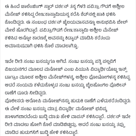
ಈ ಹಿಂದೆ ಚಾಲೆಂಜಿಂಗ್ ಸ್ಟಾರ್ ದರ್ಶನ್ ತನ್ನ ಗೆಳತಿ ಪವಿತ್ರಾ ಗೌಡಗೆ ಅಶ್ಲೀಲ
ಮೆಸೇಜ್ ಕಳಿಸಿದ್ದ ರೇಣುಕಾಸ್ವಾಮಿಯನ್ನ ಕರೆಸಿ ಶೆಡ್​​ನಲ್ಲಿ ಹಾಕಿ ಥಳಿಸಿ
ಕೊಂದಿದ್ದರು. ಈ ಸಂಬಂಧ ದರ್ಶನ್ ಜೈಲಯವಾಸವನ್ನೂ ಅನುಭವಿಸಿ ಬೇಲ್
ಮೇಲೆ ಹೊರಗಿದ್ದಾರೆ. ಪವಿತ್ರಾಗೌಡಗೆ ರೇಣುಕಾಸ್ವಾಮಿ ಅಶ್ಲೀಲ ಮೆಸೇಜ್
ಕಳಿಸಿದ ಅನ್ನೋ ಕಾರಣಕ್ಕೆ ಅವನನ್ನು ಕಿಡ್ನಾಪ್ ಮಾಡಿಸಿ ಕರೆತಂದು
ಅಮಾನುಷವಾಗಿ ಥಳಿಸಿ ಕೊಲೆ ಮಾಡಲಾಗಿತ್ತು..
ಇದೇ ರೀತಿ ಸಂಜು ಬಸಯ್ಯಗೂ ಆಗಿದೆ. ಸಂಜು ಬಸಯ್ಯ ಪತ್ನಿ ಪಲ್ಲವಿಗೆ
ವಿಜಯನಗರ ಮೂಲದ ಮನೋಜ್ ಎಂಬ ಪಿಯುಸಿ ವಿದ್ಯಾರ್ಥಿಯೊಬ್ಬ ಇನ್ಸ್​​
ಟಾಗ್ರಾಂ ಮೂಲಕ ಅಶ್ಲೀಲ ಮೆಸೇಜ್​​ಗಳನ್ನ, ಅಶ್ಲೀಲ ಫೋಟೋಗಳನ್ನ ಕಳಿಸಿದ್ದ.
ಆದರೆ ಸಂಯಮ ಕಳೆದುಕೊಳ್ಳದ ಸಂಜು ಬಸಯ್ಯ ಬೈಲಹೊಂಗಲ ಪೊಲೀಸ್
ಠಾಣೆಗೆ ದೂರು ನೀಡಿದ್ದರು.
ಪೊಲೀಸರು ಆರೋಪಿ ಮನೋಜ್​​​ನನ್ನು ಹುಡುಕಿ ಠಾಣೆಗೆ ಎಳೆದುಕರೆತಂದಿದ್ದರು.
ಈ ವೇಳೆ ಸಂಜು ಬಸಯ್ಯ ಮಾತ್ರ ವಿದ್ಯಾರ್ಥಿ ಮನೋಜ್ ಭವಿಷ್ಯ
ಹಾಳಾಗಬಾರದೆಂದು ಬುದ್ಧಿ ಮಾತು ಹೇಳಿ ವಾಪಸ್ ಕಳಿಸಿದ್ದಾರೆ.. ದರ್ಶನ್​ ಇದೇ
ರೀತಿ ಮಾಡಲು ಹೋಗಿ ಕೊಲೆ ಮಾಡಿಬಿಟ್ಟಿದ್ರು. ಆದರೆ ಸಂಜು ಬಸಯ್ಯ ತಪ್ಪು
ಮಾಡಿದ ಹುಡುಗನಿಗೆ ಬುದ್ಧಿ ಹೇಳಿ ಕಳಿಸಿದ್ದಾರೆ.