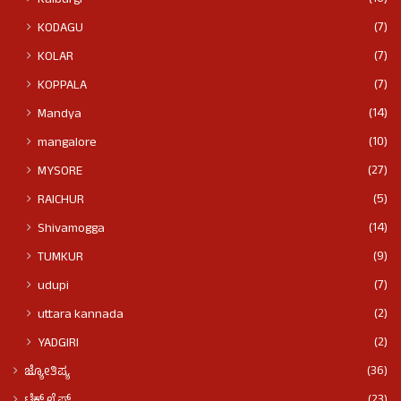
Kalburgi
(7)
KODAGU
(7)
KOLAR
(7)
KOPPALA
(14)
Mandya
(10)
mangalore
(27)
MYSORE
(5)
RAICHUR
(14)
Shivamogga
(9)
TUMKUR
(7)
udupi
(2)
uttara kannada
(2)
YADGIRI
(36)
ಜ್ಯೋತಿಷ್ಯ
(23)