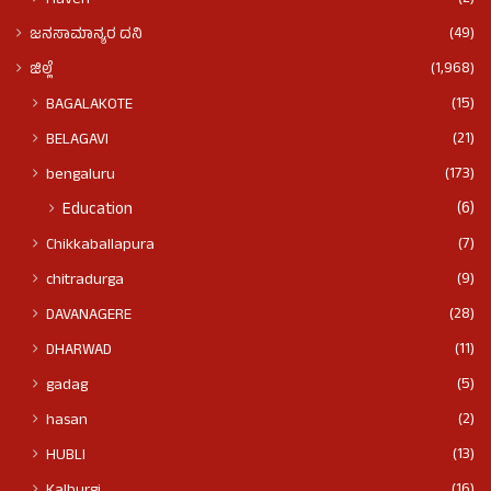
Haveri
(49)
ಜನಸಾಮಾನ್ಯರ ದನಿ
(1,968)
ಜಿಲ್ಲೆ
(15)
BAGALAKOTE
(21)
BELAGAVI
(173)
bengaluru
(6)
Education
(7)
Chikkaballapura
(9)
chitradurga
(28)
DAVANAGERE
(11)
DHARWAD
(5)
gadag
(2)
hasan
(13)
HUBLI
(16)