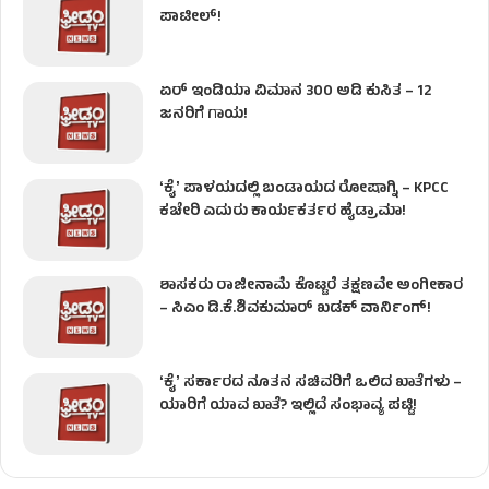
ಪಾಟೀಲ್‌!
ಏರ್ ಇಂಡಿಯಾ ವಿಮಾನ 300 ಅಡಿ ಕುಸಿತ – 12
ಜನರಿಗೆ ಗಾಯ!
ʻಕೈʼ​ ಪಾಳಯದಲ್ಲಿ ಬಂಡಾಯದ ರೋಷಾಗ್ನಿ – KPCC
ಕಚೇರಿ ಎದುರು ಕಾರ್ಯಕರ್ತರ ಹೈಡ್ರಾಮಾ!
ಶಾಸಕರು ರಾಜೀನಾಮೆ ಕೊಟ್ಟರೆ ತಕ್ಷಣವೇ ಅಂಗೀಕಾರ
– ಸಿಎಂ ಡಿ.ಕೆ.ಶಿವಕುಮಾರ್ ಖಡಕ್ ವಾರ್ನಿಂಗ್!
ʻಕೈʼ ಸರ್ಕಾರದ ನೂತನ ಸಚಿವರಿಗೆ ಒಲಿದ ಖಾತೆಗಳು –
ಯಾರಿಗೆ ಯಾವ ಖಾತೆ? ಇಲ್ಲಿದೆ ಸಂಭಾವ್ಯ ಪಟ್ಟಿ!