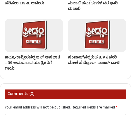
ಹರಿಸಲು CWRC ಆದೇಶ!
ಮಸಾಲೆ ಪದಾರ್ಥಗಳ ದರ ಭಾರಿ
ದುಬಾರಿ!
ಜಮ್ಮು-ಕಾಶ್ಮೀರದಲ್ಲಿ ಬಸ್ ಅಪಘಾತ
ಪಂಜಾಬ್‌ನಲ್ಲಿರುವ BJP ಕಚೇರಿ
– 39 ಅಮರನಾಥ ಯಾತ್ರಿಕರಿಗೆ
ಮೇಲೆ ಪೆಟ್ರೋಲ್ ಬಾಂಬ್ ದಾಳಿ!
ಗಾಯ!
Comments (0)
Your email address will not be published.
Required fields are marked
*
C
o