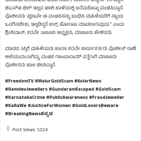
ರೂಪಾಯಿ ಬೆಲೆಬಾಳುವ ಒಡವೆ ಸಮೇತ ಮಾಲೀಕ ಎಸ್ಕೇಪ್ ಆಗಿದ್ದಾನೆ.
ಜಿಎಸ್‌ಟಿ ಬಿಲ್ ಇಲ್ಲದ ಖಾಲಿ ಹಾಳೆಯಲ್ಲಿ ಬರೆದುಕೊಟ್ಟು ವಂಚಿಸಿದ್ದಾನೆ.
ಪೊಲೀಸರು ತಕ್ಷಣವೇ ಈ ವಂಚಕನನ್ನು ಬಂಧಿಸಿ ಮಹಿಳೆಯರಿಗೆ ನ್ಯಾಯ
ಒದಗಿಸಬೇಕು, ಇಲ್ಲದಿದ್ದರೆ ಉಗ್ರ ಹೋರಾಟ ಮಾಡಲಾಗುವುದು.” ಎಂದು
ಶ್ರೀನಿವಾಸ್, ಕರವೇ ತಾಲೂಕು ಅಧ್ಯಕ್ಷರು, ಮಾಲೂರು ಹೇಳಿದರು.
ಮಾಡದ ತಪ್ಪಿಗೆ ಮಹಿಳೆಯರು ಹಾಗೂ ಕರವೇ ಕಾರ್ಯಕರ್ತರು ಪೊಲೀಸ್ ಠಾಣೆ
ಅಲೆಯುವಂತಾಗಿದ್ದು, ವಂಚಕ ಗೂಂಡಾರಾಮ್ ಪತ್ತೆಗಾಗಿ ಮಾಲೂರು
ಪೊಲೀಸರು ಜಾಲ ಬೀಸಿದ್ದಾರೆ.
#FreedomTV #MalurGoldScam #KolarNews
#RamdevJewellers #GundaramEscaped #GoldScam
#KarnatakaCrime #PublicAwareness #FraudJeweller
#KaRaWe #JusticeForWomen #GoldLoversBeware
#BreakingNewsಕನ್ನಡ
Post Views:
1,024