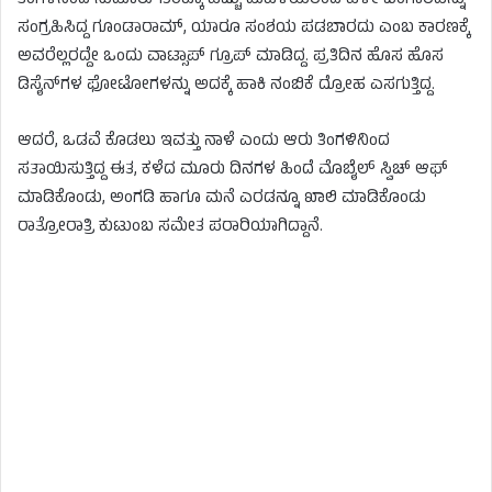
ತಿಂಗಳಿನಿಂದ ಸುಮಾರು 150ಕ್ಕೂ ಹೆಚ್ಚು ಮಹಿಳೆಯರಿಂದ ಹಳೇ ಬಂಗಾರವನ್ನು
ಸಂಗ್ರಹಿಸಿದ್ದ ಗೂಂಡಾರಾಮ್, ಯಾರೂ ಸಂಶಯ ಪಡಬಾರದು ಎಂಬ ಕಾರಣಕ್ಕೆ
ಅವರೆಲ್ಲರದ್ದೇ ಒಂದು ವಾಟ್ಸಾಪ್ ಗ್ರೂಪ್ ಮಾಡಿದ್ದ. ಪ್ರತಿದಿನ ಹೊಸ ಹೊಸ
ಡಿಸೈನ್‌ಗಳ ಫೋಟೋಗಳನ್ನು ಅದಕ್ಕೆ ಹಾಕಿ ನಂಬಿಕೆ ದ್ರೋಹ ಎಸಗುತ್ತಿದ್ದ.
ಆದರೆ, ಒಡವೆ ಕೊಡಲು ಇವತ್ತು ನಾಳೆ ಎಂದು ಆರು ತಿಂಗಳಿನಿಂದ
ಸತಾಯಿಸುತ್ತಿದ್ದ ಈತ, ಕಳೆದ ಮೂರು ದಿನಗಳ ಹಿಂದೆ ಮೊಬೈಲ್ ಸ್ವಿಚ್ ಆಫ್
ಮಾಡಿಕೊಂಡು, ಅಂಗಡಿ ಹಾಗೂ ಮನೆ ಎರಡನ್ನೂ ಖಾಲಿ ಮಾಡಿಕೊಂಡು
ರಾತ್ರೋರಾತ್ರಿ ಕುಟುಂಬ ಸಮೇತ ಪರಾರಿಯಾಗಿದ್ದಾನೆ.