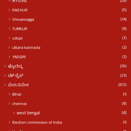
(28)
MYSORE
(5)
RAICHUR
(14)
Shivamogga
(9)
TUMKUR
(7)
udupi
(2)
uttara kannada
(2)
YADGIRI
(36)
ಜ್ಯೋತಿಷ್ಯ
(23)
ಟೆಕ್ ಲೈಫ್
(872)
ದೇಶ/ವಿದೇಶ
(1)
BIhar
(9)
chennai
(4)
west bengal
(1)
Election commission of India