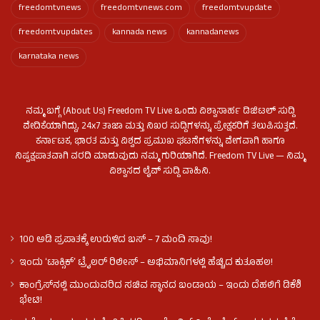
freedomtvnews
freedomtvnews.com
freedomtvupdate
freedomtvupdates
kannada news
kannadanews
karnataka news
ನಮ್ಮ ಬಗ್ಗೆ (About Us) Freedom TV Live ಒಂದು ವಿಶ್ವಾಸಾರ್ಹ ಡಿಜಿಟಲ್ ಸುದ್ದಿ
ವೇದಿಕೆಯಾಗಿದ್ದು, 24x7 ತಾಜಾ ಮತ್ತು ನಿಖರ ಸುದ್ದಿಗಳನ್ನು ಪ್ರೇಕ್ಷಕರಿಗೆ ತಲುಪಿಸುತ್ತದೆ.
ಕರ್ನಾಟಕ, ಭಾರತ ಮತ್ತು ವಿಶ್ವದ ಪ್ರಮುಖ ಘಟನೆಗಳನ್ನು ವೇಗವಾಗಿ ಹಾಗೂ
ನಿಷ್ಪಕ್ಷಪಾತವಾಗಿ ವರದಿ ಮಾಡುವುದು ನಮ್ಮ ಗುರಿಯಾಗಿದೆ. Freedom TV Live — ನಿಮ್ಮ
ವಿಶ್ವಾಸದ ಲೈವ್ ಸುದ್ದಿ ವಾಹಿನಿ.
100 ಅಡಿ ಪ್ರಪಾತಕ್ಕೆ ಉರುಳಿದ ಬಸ್‌ – 7 ಮಂದಿ ಸಾವು!
ಇಂದು ʻಟಾಕ್ಸಿಕ್ʼ ಟ್ರೈಲರ್ ರಿಲೀಸ್‌ – ಅಭಿಮಾನಿಗಳಲ್ಲಿ ಹೆಚ್ಚಿದ ಕುತೂಹಲ!
ಕಾಂಗ್ರೆಸ್​ನಲ್ಲಿ ಮುಂದುವರಿದ ಸಚಿವ ಸ್ಥಾನದ ಬಂಡಾಯ – ಇಂದು ದೆಹಲಿಗೆ ಡಿಕೆಶಿ
ಭೇಟಿ!