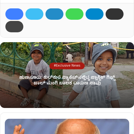
#Exclusive News
ಹುಣಸೂರು: ಕುರ್‌ಕುರೆ ಪ್ಯಾಕೆಟ್‌ನಲ್ಲಿದ್ದ ಪ್ಲಾಸ್ಟಿಕ್ ಗಿಫ್ಟ್
ಬಾಲ್ ನುಂಗಿ ಬಾಲಕ ದಾರುಣ ಸಾವು