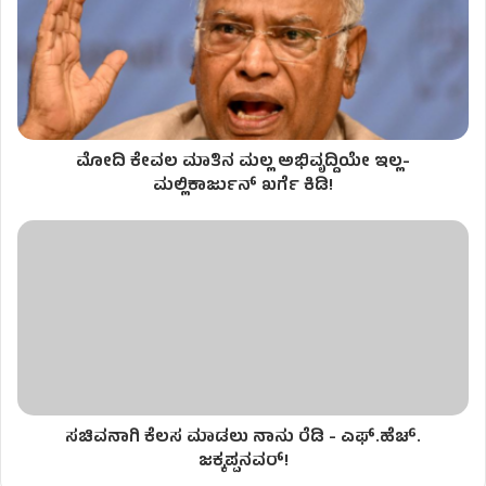
ಮೋದಿ ಕೇವಲ ಮಾತಿನ ಮಲ್ಲ ಅಭಿವೃದ್ದಿಯೇ ಇಲ್ಲ-
ಮಲ್ಲಿಕಾರ್ಜುನ್ ಖರ್ಗೆ ಕಿಡಿ!
ಸಚಿವನಾಗಿ ಕೆಲಸ ಮಾಡಲು ನಾನು ರೆಡಿ - ಎಫ್.ಹೆಚ್.
ಜಕ್ಕಪ್ಪನವರ್!