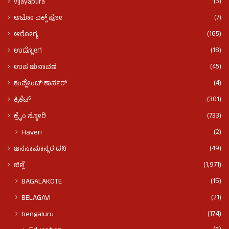
(3)
vijayapura
(7)
ಆಟೋ ಎಕ್ಸ್ ಪೋ
(165)
ಆರೋಗ್ಯ
(18)
ಉದ್ಯೋಗ
(45)
ಉಪ ಚುನಾವಣೆ
(4)
ಕಂಪ್ಲೇಂಟ್ ಕಾರ್ನರ್
(301)
ಕ್ರಿಕೆಟ್
(733)
ಕ್ರೈಂ ಸ್ಟೋರಿ
(2)
Haveri
(49)
ಜನಸಾಮಾನ್ಯರ ದನಿ
(1,971)
ಜಿಲ್ಲೆ
(15)
BAGALAKOTE
(21)
BELAGAVI
(174)
bengaluru