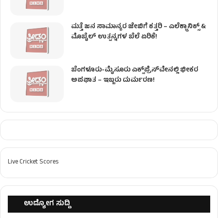
ಮತ್ತೆ ಜನ ಸಾಮಾನ್ಯರ ಜೇಬಿಗೆ ಕತ್ತರಿ – ಎಲೆಕ್ಟ್ರಾನಿಕ್ಸ್ &
ಮೊಬೈಲ್ ಉತ್ಪನ್ನಗಳ ಬೆಲೆ ಏರಿಕೆ!
ಬೆಂಗಳೂರು-ಮೈಸೂರು ಎಕ್ಸ್‌ಪ್ರೆಸ್‌ವೇನಲ್ಲಿ ಭೀಕರ
ಅಪಘಾತ – ಇಬ್ಬರು ದುರ್ಮರಣ!
Live Cricket Scores
ಉದ್ಯೋಗ ಸುದ್ದಿ