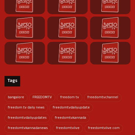
Tags
bangalore
FREEDOMTV
freedom tv
freedomtvchannel
freedom tv daily news
freedomtvdailyupdate
freedomtvdailyupdates
freedomtvkannada
freedomtvkannadanews
freedomtvlive
freedomtvlive.com