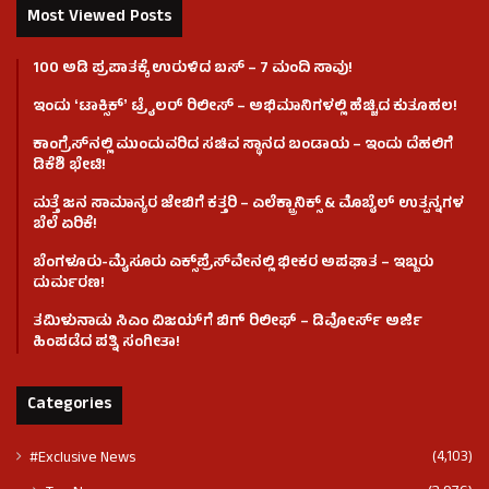
Most Viewed Posts
100 ಅಡಿ ಪ್ರಪಾತಕ್ಕೆ ಉರುಳಿದ ಬಸ್‌ – 7 ಮಂದಿ ಸಾವು!
ಇಂದು ʻಟಾಕ್ಸಿಕ್ʼ ಟ್ರೈಲರ್ ರಿಲೀಸ್‌ – ಅಭಿಮಾನಿಗಳಲ್ಲಿ ಹೆಚ್ಚಿದ ಕುತೂಹಲ!
ಕಾಂಗ್ರೆಸ್​ನಲ್ಲಿ ಮುಂದುವರಿದ ಸಚಿವ ಸ್ಥಾನದ ಬಂಡಾಯ – ಇಂದು ದೆಹಲಿಗೆ
ಡಿಕೆಶಿ ಭೇಟಿ!
ಮತ್ತೆ ಜನ ಸಾಮಾನ್ಯರ ಜೇಬಿಗೆ ಕತ್ತರಿ – ಎಲೆಕ್ಟ್ರಾನಿಕ್ಸ್ & ಮೊಬೈಲ್ ಉತ್ಪನ್ನಗಳ
ಬೆಲೆ ಏರಿಕೆ!
ಬೆಂಗಳೂರು-ಮೈಸೂರು ಎಕ್ಸ್‌ಪ್ರೆಸ್‌ವೇನಲ್ಲಿ ಭೀಕರ ಅಪಘಾತ – ಇಬ್ಬರು
ದುರ್ಮರಣ!
ತಮಿಳುನಾಡು ಸಿಎಂ ವಿಜಯ್‌ಗೆ ಬಿಗ್ ರಿಲೀಫ್ – ಡಿವೋರ್ಸ್ ಅರ್ಜಿ
ಹಿಂಪಡೆದ ಪತ್ನಿ ಸಂಗೀತಾ!
Categories
(4,103)
#Exclusive News