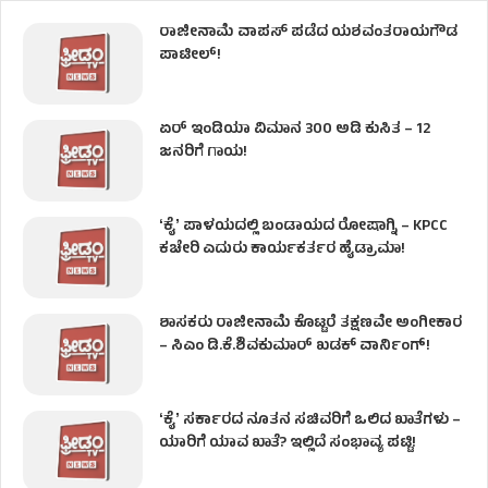
ರಾಜೀನಾಮೆ ವಾಪಸ್ ಪಡೆದ ಯಶವಂತರಾಯಗೌಡ
ಪಾಟೀಲ್‌!
ಏರ್ ಇಂಡಿಯಾ ವಿಮಾನ 300 ಅಡಿ ಕುಸಿತ – 12
ಜನರಿಗೆ ಗಾಯ!
ʻಕೈʼ​ ಪಾಳಯದಲ್ಲಿ ಬಂಡಾಯದ ರೋಷಾಗ್ನಿ – KPCC
ಕಚೇರಿ ಎದುರು ಕಾರ್ಯಕರ್ತರ ಹೈಡ್ರಾಮಾ!
ಶಾಸಕರು ರಾಜೀನಾಮೆ ಕೊಟ್ಟರೆ ತಕ್ಷಣವೇ ಅಂಗೀಕಾರ
– ಸಿಎಂ ಡಿ.ಕೆ.ಶಿವಕುಮಾರ್ ಖಡಕ್ ವಾರ್ನಿಂಗ್!
ʻಕೈʼ ಸರ್ಕಾರದ ನೂತನ ಸಚಿವರಿಗೆ ಒಲಿದ ಖಾತೆಗಳು –
ಯಾರಿಗೆ ಯಾವ ಖಾತೆ? ಇಲ್ಲಿದೆ ಸಂಭಾವ್ಯ ಪಟ್ಟಿ!