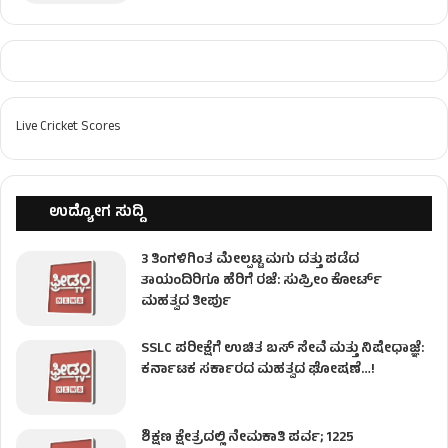
Live Cricket Scores
ಉದ್ಯೋಗ ಸುದ್ದಿ
3 ತಿಂಗಳಿಗಿಂತ ಮೇಲ್ಪಟ್ಟ ಮಗು ದತ್ತು ಪಡೆದ
ತಾಯಂದಿರಿಗೂ ಹೆರಿಗೆ ರಜೆ: ಸುಪ್ರೀಂ ಕೋರ್ಟ್
ಮಹತ್ವದ ತೀರ್ಪು
SSLC ಪರೀಕ್ಷೆಗೆ ಉಚಿತ ಬಸ್ ಸೇವೆ ಮತ್ತು ನಿಷೇಧಾಜ್ಞೆ:
ಕರ್ನಾಟಕ ಸರ್ಕಾರದ ಮಹತ್ವದ ಘೋಷಣೆ…!
ಶಿಕ್ಷಣ ಕ್ಷೇತ್ರದಲ್ಲಿ ನೇಮಕಾತಿ ಪರ್ವ; 1225