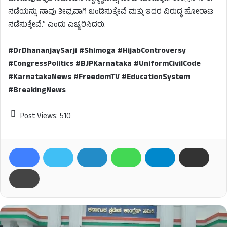
ನಡೆಯನ್ನು ನಾವು ತೀವ್ರವಾಗಿ ಖಂಡಿಸುತ್ತೇವೆ ಮತ್ತು ಇದರ ವಿರುದ್ಧ ಹೋರಾಟ
ನಡೆಸುತ್ತೇವೆ.” ಎಂದು ಎಚ್ಚರಿಸಿದರು.
#DrDhananjaySarji #Shimoga #HijabControversy
#CongressPolitics #BJPKarnataka #UniformCivilCode
#KarnatakaNews #FreedomTV #EducationSystem
#BreakingNews
Post Views:
510