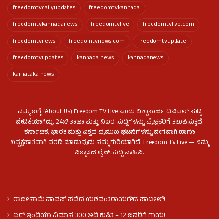
freedomtvdailyupdates
freedomtvkannada
freedomtvkannadanews
freedomtvlive
freedomtvlive.com
freedomtvnews
freedomtvnews.com
freedomtvupdate
freedomtvupdates
kannada news
kannadanews
karnataka news
ನಮ್ಮ ಬಗ್ಗೆ (About Us) Freedom TV Live ಒಂದು ವಿಶ್ವಾಸಾರ್ಹ ಡಿಜಿಟಲ್ ಸುದ್ದಿ
ವೇದಿಕೆಯಾಗಿದ್ದು, 24x7 ತಾಜಾ ಮತ್ತು ನಿಖರ ಸುದ್ದಿಗಳನ್ನು ಪ್ರೇಕ್ಷಕರಿಗೆ ತಲುಪಿಸುತ್ತದೆ.
ಕರ್ನಾಟಕ, ಭಾರತ ಮತ್ತು ವಿಶ್ವದ ಪ್ರಮುಖ ಘಟನೆಗಳನ್ನು ವೇಗವಾಗಿ ಹಾಗೂ
ನಿಷ್ಪಕ್ಷಪಾತವಾಗಿ ವರದಿ ಮಾಡುವುದು ನಮ್ಮ ಗುರಿಯಾಗಿದೆ. Freedom TV Live — ನಿಮ್ಮ
ವಿಶ್ವಾಸದ ಲೈವ್ ಸುದ್ದಿ ವಾಹಿನಿ.
ರಾಜೀನಾಮೆ ವಾಪಸ್ ಪಡೆದ ಯಶವಂತರಾಯಗೌಡ ಪಾಟೀಲ್‌!
ಏರ್ ಇಂಡಿಯಾ ವಿಮಾನ 300 ಅಡಿ ಕುಸಿತ – 12 ಜನರಿಗೆ ಗಾಯ!