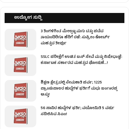
ಉದ್ಯೋಗ ಸುದ್ದಿ
3 ತಿಂಗಳಿಗಿಂತ ಮೇಲ್ಪಟ್ಟ ಮಗು ದತ್ತು ಪಡೆದ
ತಾಯಂದಿರಿಗೂ ಹೆರಿಗೆ ರಜೆ: ಸುಪ್ರೀಂ ಕೋರ್ಟ್
ಮಹತ್ವದ ತೀರ್ಪು
SSLC ಪರೀಕ್ಷೆಗೆ ಉಚಿತ ಬಸ್ ಸೇವೆ ಮತ್ತು ನಿಷೇಧಾಜ್ಞೆ:
ಕರ್ನಾಟಕ ಸರ್ಕಾರದ ಮಹತ್ವದ ಘೋಷಣೆ…!
ಶಿಕ್ಷಣ ಕ್ಷೇತ್ರದಲ್ಲಿ ನೇಮಕಾತಿ ಪರ್ವ; 1225
ಪ್ರಾಂಶುಪಾಲರ ಹುದ್ದೆಗಳ ಭರ್ತಿಗೆ ಮಧು ಬಂಗಾರಪ್ಪ
ಅಸ್ತು!
56 ಸಾವಿರ ಹುದ್ದೆಗಳ ಭರ್ತಿ; ವಯೋಮಿತಿ 5 ವರ್ಷ
ಸಡಿಲಿಸಿದ ಸಿಎಂ!