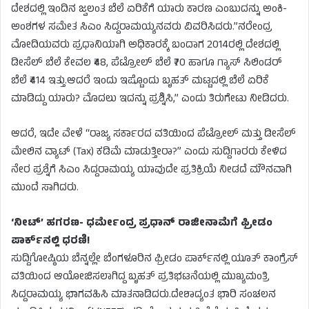
ದೇಶದಲ್ಲಿ ಇಂದಿನ ಜ್ವಲಂತ ಬೆಲೆ ಏರಿಕೆಗೆ ಯಾರು ಕಾರಣ ಎಂಬುದನ್ನು ಅಂಕಿ-
ಅಂಶಗಳ ಸಮೇತ ಸಿಎಂ ಸಿದ್ದರಾಮಯ್ಯನವರು ವಿವರಿಸಿದರು.”ನರೇಂದ್ರ
ಮೋದಿಯವರು ಪ್ರಧಾನಿಯಾಗಿ ಅಧಿಕಾರಕ್ಕೆ ಬಂದಾಗ 2014ರಲ್ಲಿ ದೇಶದಲ್ಲಿ
ಡೀಸೆಲ್ ಬೆಲೆ ಕೇವಲ ₹48, ಪೆಟ್ರೋಲ್ ಬೆಲೆ ₹70 ಹಾಗೂ ಗ್ಯಾಸ್ ಸಿಲಿಂಡರ್
ಬೆಲೆ ₹414 ಇತ್ತು.ಆದರೆ ಇಂದು ಇಷ್ಟೊಂದು ಬೃಹತ್ ಮಟ್ಟದಲ್ಲಿ ಬೆಲೆ ಏರಿಕೆ
ಮಾಡಿದ್ದು ಯಾರು? ಮೊದಲು ಇದನ್ನು ಪ್ರಶ್ನಿಸಿ,” ಎಂದು ತಿರುಗೇಟು ನೀಡಿದರು.
ಆದರೆ, ಇದೇ ವೇಳೆ “ರಾಜ್ಯ ಸರ್ಕಾರದ ವತಿಯಿಂದ ಪೆಟ್ರೋಲ್ ಮತ್ತು ಡೀಸೆಲ್
ಮೇಲಿನ ವ್ಯಾಟ್ (Tax) ಕಡಿಮೆ ಮಾಡುತ್ತೀರಾ?” ಎಂದು ಸುದ್ದಿಗಾರರು ಕೇಳಿದ
ನೇರ ಪ್ರಶ್ನೆಗೆ ಸಿಎಂ ಸಿದ್ದರಾಮಯ್ಯ ಯಾವುದೇ ಪ್ರತಿಕ್ರಿಯೆ ನೀಡದೆ ಮೌನವಾಗಿ
ಮುಂದೆ ಸಾಗಿದರು.
‘ನೀಟ್’ ಹಗರಣ- ಧರ್ಮೇಂದ್ರ ಪ್ರಧಾನ್ ರಾಜೀನಾಮೆಗೆ ಫ್ರೀಡಂ
ಪಾರ್ಕ್‌ನಲ್ಲಿ ಧರಣಿ!
ಸುದ್ದಿಗೋಷ್ಠಿಯ ಬೆನ್ನಲ್ಲೇ ಬೆಂಗಳೂರಿನ ಫ್ರೀಡಂ ಪಾರ್ಕ್‌ನಲ್ಲಿ ಯೂತ್ ಕಾಂಗ್ರೆಸ್
ವತಿಯಿಂದ ಆಯೋಜಿಸಲಾಗಿದ್ದ ಬೃಹತ್ ಪ್ರತಿಭಟನೆಯಲ್ಲಿ ಮುಖ್ಯಮಂತ್ರಿ
ಸಿದ್ದರಾಮಯ್ಯ ಭಾಗವಹಿಸಿ ಮಾತನಾಡಿದರು.ದೇಶಾದ್ಯಂತ ಭಾರಿ ಸಂಚಲನ