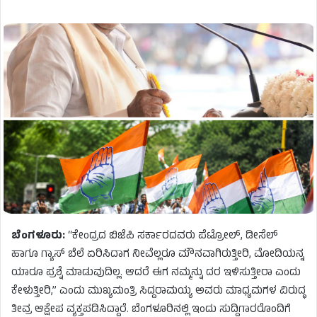
ಬೆಂಗಳೂರು:
“ಕೇಂದ್ರದ ಬಿಜೆಪಿ ಸರ್ಕಾರದವರು ಪೆಟ್ರೋಲ್, ಡೀಸೆಲ್
ಹಾಗೂ ಗ್ಯಾಸ್ ಬೆಲೆ ಏರಿಸಿದಾಗ ನೀವೆಲ್ಲರೂ ಮೌನವಾಗಿರುತ್ತೀರಿ, ಮೋದಿಯನ್ನ
ಯಾರೂ ಪ್ರಶ್ನೆ ಮಾಡುವುದಿಲ್ಲ. ಆದರೆ ಈಗ ನಮ್ಮನ್ನು ದರ ಇಳಿಸುತ್ತೀರಾ ಎಂದು
ಕೇಳುತ್ತೀರಿ,” ಎಂದು ಮುಖ್ಯಮಂತ್ರಿ ಸಿದ್ದರಾಮಯ್ಯ ಅವರು ಮಾಧ್ಯಮಗಳ ವಿರುದ್ಧ
ತೀವ್ರ ಆಕ್ಷೇಪ ವ್ಯಕ್ತಪಡಿಸಿದ್ದಾರೆ. ಬೆಂಗಳೂರಿನಲ್ಲಿ ಇಂದು ಸುದ್ದಿಗಾರರೊಂದಿಗೆ