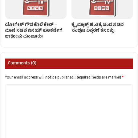
ಯೋಗೇಶ್ ಗೌಡ ಕೊಲೆ ಕೇಸ್ –
ಕ್ಲೈಮ್ಯಾಕ್ಸ್ ಹಂತಕ್ಕೆ ಬಂದ ಸಚಿವ
ಮಾಜಿ ಸಚಿವ ವಿನಯ್ ಕುಲಕರ್ಣಿಗೆ
ಸಂಪುಟ ವಿಸ್ತರಣೆ ಕಸರತ್ತು!
ಜಾಮೀನು ಮಂಜೂರು!
Comments (0)
Your email address will not be published.
Required fields are marked
*
C
o
m
m
e
n