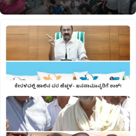
ಕೇರಳದಲ್ಲಿ ಹಾಲಿನ ದರ ಹೆಚ್ಜಳ- ಜನಸಾಮಾನ್ಯರಿಗೆ ಶಾಕ್!