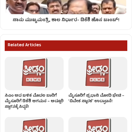
ನಾನು ಮುಖ್ಯಮಂತ್ರಿ, ಕಾಲ ನಿರ್ಧಾರ- ಡಿಕೆಶಿ ಹೊಸ ಬಾಂಬ್!
Related Articles
ಸಿಎಂ ಆದ ಬಳಿಕ ಮೊದಲ ಬಾರಿಗೆ
ಮೈಸೂರಿಗೆ ಪ್ರಧಾನಿ ಮೋದಿ ಭೇಟಿ –
ಮೈಸೂರಿಗೆ ಡಿಕೆಶಿ ಆಗಮನ – ಅದ್ದೂರಿ
ʻವಿವೇಕ ಸ್ಮಾರಕʼ ಉದ್ಘಾಟನೆ!
ಸ್ವಾಗತಕ್ಕೆ ಸಿದ್ಧತೆ!