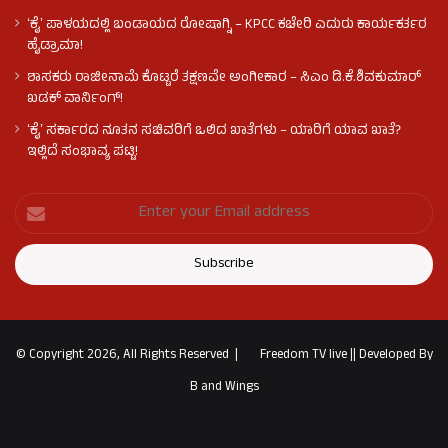
ʻಕೈʼ​ ಪಾಳಯದಲ್ಲಿ ಬಂಡಾಯದ ರೋಷಾಗ್ನಿ – KPCC ಕಚೇರಿ ಎದುರು ಕಾರ್ಯಕರ್ತರ
ಹೈಡ್ರಾಮಾ!
ಶಾಸಕರು ರಾಜೀನಾಮೆ ಕೊಟ್ಟರೆ ತಕ್ಷಣವೇ ಅಂಗೀಕಾರ – ಸಿಎಂ ಡಿ.ಕೆ.ಶಿವಕುಮಾರ್
ಖಡಕ್ ವಾರ್ನಿಂಗ್!
ʻಕೈʼ ಸರ್ಕಾರದ ನೂತನ ಸಚಿವರಿಗೆ ಒಲಿದ ಖಾತೆಗಳು – ಯಾರಿಗೆ ಯಾವ ಖಾತೆ?
ಇಲ್ಲಿದೆ ಸಂಭಾವ್ಯ ಪಟ್ಟಿ!
© Copyright 2026, All Rights Reserved |
Freedom TV live
||
Developed By
B and Wings