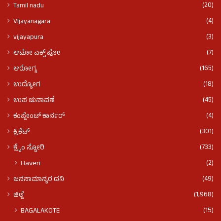
(20)
Tamil nadu
(4)
VIjayanagara
(3)
vijayapura
(7)
ಆಟೋ ಎಕ್ಸ್ ಪೋ
(165)
ಆರೋಗ್ಯ
(18)
ಉದ್ಯೋಗ
(45)
ಉಪ ಚುನಾವಣೆ
(4)
ಕಂಪ್ಲೇಂಟ್ ಕಾರ್ನರ್
(301)
ಕ್ರಿಕೆಟ್
(733)
ಕ್ರೈಂ ಸ್ಟೋರಿ
(2)
Haveri
(49)
ಜನಸಾಮಾನ್ಯರ ದನಿ
(1,968)
ಜಿಲ್ಲೆ
(15)
BAGALAKOTE