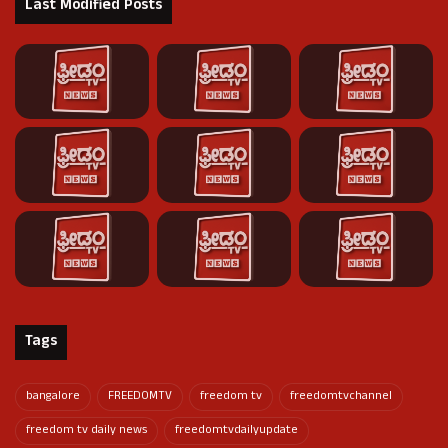
Last Modified Posts
Tags
bangalore
FREEDOMTV
freedom tv
freedomtvchannel
freedom tv daily news
freedomtvdailyupdate