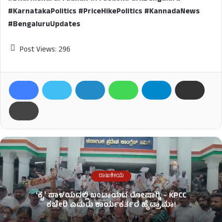
#KarnatakaPolitics #PriceHikePolitics #KannadaNews
#BengaluruUpdates
Post Views:
296
ರಾಜಕೀಯ
ʻಕೈʼ​ ಪಾಳಯದಲ್ಲಿ ಬಂಡಾಯದ ರೋಷಾಗ್ನಿ – KPCC
ಕಚೇರಿ ಎದುರು ಕಾರ್ಯಕರ್ತರ ಹೈಡ್ರಾಮಾ!