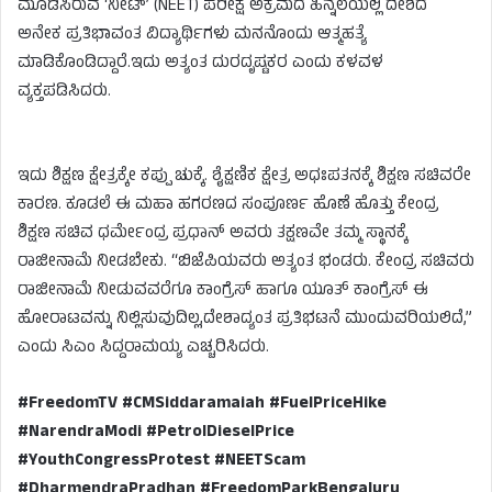
ಮೂಡಿಸಿರುವ ‘ನೀಟ್’ (NEET) ಪರೀಕ್ಷೆ ಅಕ್ರಮದ ಹಿನ್ನೆಲೆಯಲ್ಲಿ ದೇಶದ
ಅನೇಕ ಪ್ರತಿಭಾವಂತ ವಿದ್ಯಾರ್ಥಿಗಳು ಮನನೊಂದು ಆತ್ಮಹತ್ಯೆ
ಮಾಡಿಕೊಂಡಿದ್ದಾರೆ.ಇದು ಅತ್ಯಂತ ದುರದೃಷ್ಟಕರ ಎಂದು ಕಳವಳ
ವ್ಯಕ್ತಪಡಿಸಿದರು.
ಇದು ಶಿಕ್ಷಣ ಕ್ಷೇತ್ರಕ್ಕೇ ಕಪ್ಪು ಚುಕ್ಕೆ. ಶೈಕ್ಷಣಿಕ ಕ್ಷೇತ್ರ ಅಧಃಪತನಕ್ಕೆ ಶಿಕ್ಷಣ ಸಚಿವರೇ
ಕಾರಣ. ಕೂಡಲೆ ಈ ಮಹಾ ಹಗರಣದ ಸಂಪೂರ್ಣ ಹೊಣೆ ಹೊತ್ತು ಕೇಂದ್ರ
ಶಿಕ್ಷಣ ಸಚಿವ ಧರ್ಮೇಂದ್ರ ಪ್ರಧಾನ್ ಅವರು ತಕ್ಷಣವೇ ತಮ್ಮ ಸ್ಥಾನಕ್ಕೆ
ರಾಜೀನಾಮೆ ನೀಡಬೇಕು. “ಬಿಜೆಪಿಯವರು ಅತ್ಯಂತ ಭಂಡರು. ಕೇಂದ್ರ ಸಚಿವರು
ರಾಜೀನಾಮೆ ನೀಡುವವರೆಗೂ ಕಾಂಗ್ರೆಸ್ ಹಾಗೂ ಯೂತ್ ಕಾಂಗ್ರೆಸ್ ಈ
ಹೋರಾಟವನ್ನು ನಿಲ್ಲಿಸುವುದಿಲ್ಲ,ದೇಶಾದ್ಯಂತ ಪ್ರತಿಭಟನೆ ಮುಂದುವರಿಯಲಿದೆ,”
ಎಂದು ಸಿಎಂ ಸಿದ್ದರಾಮಯ್ಯ ಎಚ್ಚರಿಸಿದರು.
#FreedomTV #CMSiddaramaiah #FuelPriceHike
#NarendraModi #PetrolDieselPrice
#YouthCongressProtest #NEETScam
#DharmendraPradhan #FreedomParkBengaluru