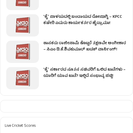
ʻಕೈʼ​ ಪಾಳಯದಲ್ಲಿ ಬಂಡಾಯದ ರೋಷಾಗ್ನಿ – KPCC
ಕಚೇರಿ ಎದುರು ಕಾರ್ಯಕರ್ತರ ಹೈಡ್ರಾಮಾ!
ಶಾಸಕರು ರಾಜೀನಾಮೆ ಕೊಟ್ಟರೆ ತಕ್ಷಣವೇ ಅಂಗೀಕಾರ
– ಸಿಎಂ ಡಿ.ಕೆ.ಶಿವಕುಮಾರ್ ಖಡಕ್ ವಾರ್ನಿಂಗ್!
ʻಕೈʼ ಸರ್ಕಾರದ ನೂತನ ಸಚಿವರಿಗೆ ಒಲಿದ ಖಾತೆಗಳು –
ಯಾರಿಗೆ ಯಾವ ಖಾತೆ? ಇಲ್ಲಿದೆ ಸಂಭಾವ್ಯ ಪಟ್ಟಿ!
Live Cricket Scores