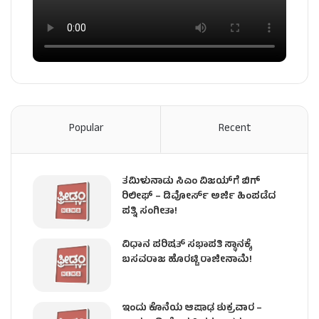
Popular
Recent
ತಮಿಳುನಾಡು ಸಿಎಂ ವಿಜಯ್‌ಗೆ ಬಿಗ್
ರಿಲೀಫ್ – ಡಿವೋರ್ಸ್ ಅರ್ಜಿ ಹಿಂಪಡೆದ
ಪತ್ನಿ ಸಂಗೀತಾ!
ವಿಧಾನ ಪರಿಷತ್ ಸಭಾಪತಿ ಸ್ಥಾನಕ್ಕೆ
ಬಸವರಾಜ ಹೊರಟ್ಟಿ ರಾಜೀನಾಮೆ!
ಇಂದು ಕೊನೆಯ ಆಷಾಢ ಶುಕ್ರವಾರ –