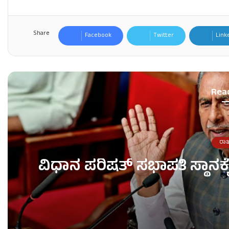
Share
Facebook
Twitter
Link
Rea
ರಾ
ವಿಧಾನ ಪರಿಷತ್ ಸಭಾಪತಿ ಸ್ಥಾನಕ