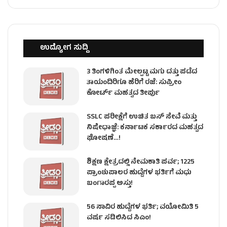
ಉದ್ಯೋಗ ಸುದ್ದಿ
3 ತಿಂಗಳಿಗಿಂತ ಮೇಲ್ಪಟ್ಟ ಮಗು ದತ್ತು ಪಡೆದ
ತಾಯಂದಿರಿಗೂ ಹೆರಿಗೆ ರಜೆ: ಸುಪ್ರೀಂ
ಕೋರ್ಟ್ ಮಹತ್ವದ ತೀರ್ಪು
SSLC ಪರೀಕ್ಷೆಗೆ ಉಚಿತ ಬಸ್ ಸೇವೆ ಮತ್ತು
ನಿಷೇಧಾಜ್ಞೆ: ಕರ್ನಾಟಕ ಸರ್ಕಾರದ ಮಹತ್ವದ
ಘೋಷಣೆ…!
ಶಿಕ್ಷಣ ಕ್ಷೇತ್ರದಲ್ಲಿ ನೇಮಕಾತಿ ಪರ್ವ; 1225
ಪ್ರಾಂಶುಪಾಲರ ಹುದ್ದೆಗಳ ಭರ್ತಿಗೆ ಮಧು
ಬಂಗಾರಪ್ಪ ಅಸ್ತು!
56 ಸಾವಿರ ಹುದ್ದೆಗಳ ಭರ್ತಿ; ವಯೋಮಿತಿ 5
ವರ್ಷ ಸಡಿಲಿಸಿದ ಸಿಎಂ!