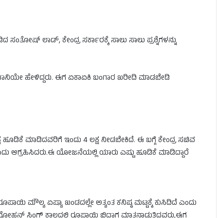
ಂತೋಷ್ ಲಾಡ್, ಕೇಂದ್ರ ಸರ್ಕಾರಕ್ಕೆ ಸಾಲು ಸಾಲು ಪ್ರಶ್ನೆಗಳನ್ನು
ಪ್ರಧಾನಿಯೇ ಹೇಳಿದ್ದರು. ಈಗ ಏಕಾಏಕಿ ಬಂಗಾರ ಖರೀದಿ ಮಾಡಬೇಡಿ
್ಷ ಹೂಡಿಕೆ ಮಾಡಿದವರಿಗೆ ಇಂದು 4 ಲಕ್ಷ ನೀಡಬೇಕಿದೆ. ಈ ಬಗ್ಗೆ ಕೇಂದ್ರ ಸಚಿವ
ು ಆಗ್ರಹಿಸಿದರು.ಈ ಯೋಜನೆಯಲ್ಲಿ ಯಾರು ಎಷ್ಟು ಹೂಡಿಕೆ ಮಾಡಿದ್ದಾರೆ
ರೂಪಾಯಿ ಮೌಲ್ಯ ಏಷ್ಯಾ ಖಂಡದಲ್ಲೇ ಅತ್ಯಂತ ಕನಿಷ್ಠ ಮಟ್ಟಕ್ಕೆ ಕುಸಿದಿದೆ ಎಂದು
ೋಹನ್ ಸಿಂಗ್ ಕಾಲದಲ್ಲಿ ರೂಪಾಯಿ ಬಿದ್ದಾಗ ಮಾತನಾಡುತ್ತಿದ್ದವರು,ಈಗ