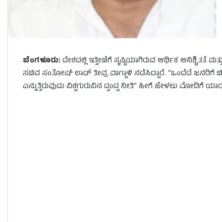
ಬೆಂಗಳೂರು:
ದೇಶದಲ್ಲಿ ಇತ್ತೀಚೆಗೆ ಸೃಷ್ಟಿಯಾಗಿರುವ ಆರ್ಥಿಕ ಅನಿಶ್ಚಿತತೆ 
ಸಚಿವ ಸಂತೋಷ್ ಲಾಡ್ ತೀವ್ರ ವಾಗ್ದಾಳಿ ನಡೆಸಿದ್ದಾರೆ. “ಒಂದೆಡೆ ಜನರಿಗೆ 
ಎನ್ನುತ್ತಿರುವುದು ವಿಶ್ವಗುರುವಿನ ದ್ವಂದ್ವ ನೀತಿ” ಹೀಗೆ ಹೇಳಲು ಮೋದಿಗೆ ಯಾ