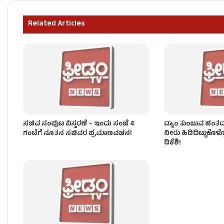
ʻಕೈʼ ಸರ್ಕಾರದ ನೂತನ ಸಚಿವರಿಗೆ ಒಲಿದ ಖಾತೆಗಳು – ಯಾರಿಗೆ 
Related Articles
ಸಂಪುಟ ವಿಸ್ತರಣೆ ಬೆನ್ನಲ್ಲೇ ʻಕೈʼ ಪಾಳಯದಲ್ಲಿ ಭುಗಿಲೆದ್ದ ಬ
ಸಚಿವ ಸಂಪುಟ ವಿಸ್ತರಣೆ – ಇಂದು ಸಂಜೆ 4
ಡ್ಯಾಂ ತುಂಬುವ ಹಂತದಲ್ಲಿ
ಗಂಟೆಗೆ ನೂತನ ಸಚಿವರ ಪ್ರಮಾಣವಚನ!
ನೀರು ಹಿಡಿದಿಟ್ಟುಕೊಳ್
ಡಿಕೆಶಿ!