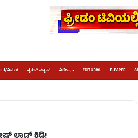
ೇಶ/ವಿದೇಶ
ವೈರಲ್ ನ್ಯೂಸ್
ವಿಶೇಷ
EDITORIAL
E-PAPER
A
ಷ್ ಲಾಡ್ ಕಿಡಿ!