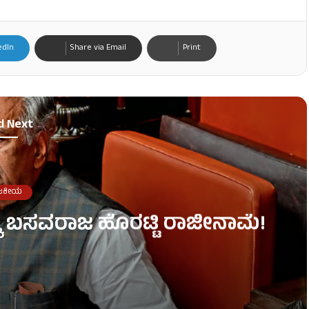
edIn
Share via Email
Print
d Next
ಜಕೀಯ
್ಕೆ ಬಸವರಾಜ ಹೊರಟ್ಟಿ ರಾಜೀನಾಮೆ!