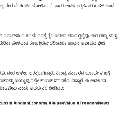
ಷಗಳಲ್ಲಿ ಬೇರೆ ದೇಶಗಳಿಗೆ ಹೋಲಿಸಿದರೆ ಭಾರತ ಆಡಳಿತಾತ್ಮಕವಾಗಿ ಬಹಳ ಹಿಂದೆ
ರಾನ್‌ನಿಂದ ಕಡಿಮೆ ದರಕ್ಕೆ ತೈಲ ಖರೀದಿ ಮಾಡುತ್ತಿದ್ದೆವು. ಈಗ ರಷ್ಯಾ ಮತ್ತು
 ಅಮೆರಿಕಾ ಹೇಳಿದಂತೆ ಕೇಳುತ್ತಿರುವುದರಿಂದಲೇ ಇಂಧನ ಅಭಾವದ ಭೀತಿ
ತು, ದೇಶ ಆಳಲು ಅಶಕ್ತರಾಗಿದ್ದಾರೆ.. ಕೇಂದ್ರ ಸರ್ಕಾರದ ಲೋಪಗಳ ಬಗ್ಗೆ
ನಾಯಕರನ್ನು ಬಯ್ಯುವುದನ್ನೇ ಕಾಯಕ ಮಾಡಿಕೊಂಡಿದ್ದಾರೆ. ಈ ಆಡಳಿತದ
ಟ ಮಾಡಬೇಕು ಎಂದು ಅವರು ಕರೆ ನೀಡಿದರು.
dJoshi #IndianEconomy #RupeeValue #FreedomNews