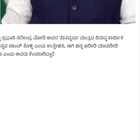
ಮತ್ತು ಪ್ರಧಾನಿ ನರೇಂದ್ರ ಮೋದಿ ಅವರ ‘ಮಿತವ್ಯಯ’ ಮಂತ್ರದ ವಿರುದ್ಧ ಕಾರ್ಮಿಕ
ಚಿನ್ನದ ಬಾಂಡ್ ಕೊಳ್ಳಿ ಎಂದು ಉತ್ತೇಜಿಸಿ, ಈಗ ಚಿನ್ನ ಖರೀದಿ ಮಾಡಬೇಡಿ
ರು ಎಂದು ಅವರು ಕೆಂಡಕಾರಿದ್ದಾರೆ.