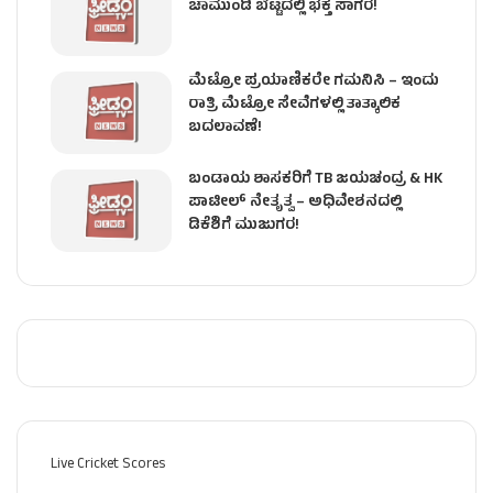
ಚಾಮುಂಡಿ ಬೆಟ್ಟದಲ್ಲಿ ಭಕ್ತ ಸಾಗರ!
ಮೆಟ್ರೋ ಪ್ರಯಾಣಿಕರೇ ಗಮನಿಸಿ – ಇಂದು
ರಾತ್ರಿ ಮೆಟ್ರೋ ಸೇವೆಗಳಲ್ಲಿ ತಾತ್ಕಾಲಿಕ
ಬದಲಾವಣೆ!
ಬಂಡಾಯ ಶಾಸಕರಿಗೆ TB ಜಯಚಂದ್ರ & HK
ಪಾಟೀಲ್ ನೇತೃತ್ವ – ಅಧಿವೇಶನದಲ್ಲಿ
ಡಿಕೆಶಿಗೆ ಮುಜುಗರ!
Live Cricket Scores