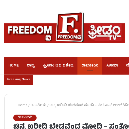
HOME
ರಾಜ್ಯ
ಫ್ರೀಡಂ ಟಿವಿ ವಿಶೇಷ
ರಾಜಕೀಯ
ಸಿನಿಮಾ
ದ
Breaking News
Home
/
ರಾಜಕೀಯ
/
ಚಿನ್ನ ಖರೀದಿ ಬೇಡವೆಂದ ಮೋದಿ – ಸಂತೋಷ್ ಲಾಡ್ ಕಿಡಿ!
ರಾಜಕೀಯ
ಚಿನ್ನ ಖರೀದಿ ಬೇಡವೆಂದ ಮೋದಿ – ಸಂತೋ