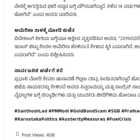
ದೇಶಕ್ಕೆ ಆಗುತ್ತಿರುವ ಭಾರಿ ನಷ್ಟದ ಬಗ್ಗೆ ಮೌನವಾಗಿದ್ದಾರೆ. ಕಳೆದ 14 ವರ್
ಹೋಗಿದೆ” ಎಂದು ಅವರು ದೂರಿದರು.
ಅಮೆರಿಕಾ ತಾಳಕ್ಕೆ ಮೋದಿ ಕುಣಿತ
ವಿದೇಶಾಂಗ ನೀತಿಯ ಬಗ್ಗೆಯೂ ಆಕ್ಷೇಪ ವ್ಯಕ್ತಪಡಿಸಿದ ಅವರು, “2019ರವರೆಗೆ ಇ
ಇರಾನ್ ಬಿಟ್ಟು ಕೇವಲ ಅಮೆರಿಕಾ ಹೇಳಿದಂತೆ ಕೇಳುವ ಸ್ಥಿತಿ ಎದುರಾಗಿದೆ.
ಎದುರಾಗಿದೆ” ಎಂದು ವಿಶ್ಲೇಷಿಸಿದರು.
ಸಾರ್ವಜನಿಕ ಚರ್ಚೆಗೆ ಕರೆ
ಪ್ರಧಾನಿ ಮೋದಿ ಕೇವಲ ಚುನಾವಣೆ ಗೆಲ್ಲಲು ಮಾತ್ರ ಸೀಮಿತವಾಗಿದ್ದಾರೆ ಹೊರ
ಬಿಜೆಪಿ ನಾಯಕರನ್ನು ಕೇಳಿದರೆ ಅವರು ಸಿದ್ದರಾಮಯ್ಯ ಮತ್ತು ಕಾಂಗ್ರೆಸ್ 
ವೈಫಲ್ಯಗಳ ಬಗ್ಗೆ ವಿದ್ಯಾರ್ಥಿಗಳು ಮತ್ತು ಯುವಕರು ಬೀದಿಗಿಳಿದು ಹೋರಾ
#SanthoshLad #PMModi #GoldBondScam #SGB #Pralha
#KarnatakaPolitics #AusterityMeasures #FuelCrisis
Post Views:
408