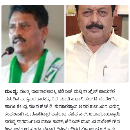
ಮಂಡ್ಯ:
ಮಂಡ್ಯ ರಾಜಕಾರಣದಲ್ಲಿ ಜೆಡಿಎಸ್ ಮತ್ತು ಕಾಂಗ್ರೆಸ್ ನಾಯಕರ
ನಡುವಿನ ವಾಕ್ಸಮರ ತಾರಕಕ್ಕೇರಿದೆ. ಮಾಜಿ ಪ್ರಧಾನಿ ಹೆಚ್.ಡಿ. ದೇವೇಗೌಡ
ಹಾಗೂ ಕೇಂದ್ರ ಸಚಿವ ಹೆಚ್.ಡಿ. ಕುಮಾರಸ್ವಾಮಿ ಅವರ ಕುಟುಂಬದ ವಿರುದ್ಧ
ಕೇವಲವಾಗಿ ಮಾತನಾಡಿದ್ದಾರೆ ಎನ್ನಲಾದ ಸಚಿವ ಎನ್. ಚಲುವರಾಯಸ್ವಾಮಿ
ವಿರುದ್ಧ ನಾಗಮಂಗಲದ ಮಾಜಿ ಶಾಸಕ, ಜೆಡಿಎಸ್ ಮುಖಂಡ ಸುರೇಶ್ ಗೌಡ
ತೀವ್ರ ಆಕ್ರೋಶ ಹೊರಹಾಕಿದ್ದಾರೆ. “ದೇವೇಗೌಡರ ಕುಟುಂಬದ ಬಗ್ಗೆ ಇನ್ನು