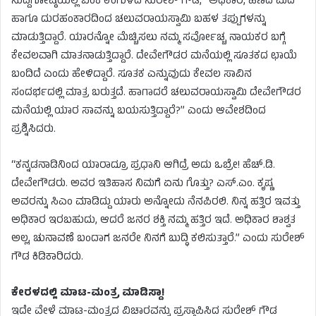
ಸುದ್ದಿಗೋಷ್ಠಿಯಲ್ಲಿ ಬೆಂಕಿ ಉಗುಳಿದ ಸುರೇಶ್ ಗೌಡ, “ಅಧಿಕಾರ, ಹಣದ ಮದ
ಹಾಗೂ ದುರಹಂಕಾರದಿಂದ ಚಲುವರಾಯಸ್ವಾಮಿ ಬಹಳ ತಪ್ಪುಗಳನ್ನು
ಮಾಡುತ್ತಿದ್ದಾರೆ. ಯಾರನ್ನೋ ಮೆಚ್ಚಿಸಲು ನಮ್ಮ ಸರ್ವೋಚ್ಚ ನಾಯಕರ ಬಗ್ಗೆ
ಕೇವಲವಾಗಿ ಮಾತನಾಡುತ್ತಿದ್ದಾರೆ. ದೇವೇಗೌಡರ ಮನೆಯಲ್ಲಿ ಸೂತಕದ ಛಾಯೆ
ಬಂದಿದೆ ಎಂದು ಹೇಳಿದ್ದಾರೆ. ಸೂತಕ ಎನ್ನುವುದು ಕೇವಲ ಸಾವಿನ
ಸಂದರ್ಭದಲ್ಲಿ ಮಾತ್ರ ಬರುತ್ತದೆ. ಹಾಗಾದರೆ ಚಲುವರಾಯಸ್ವಾಮಿ ದೇವೇಗೌಡರ
ಮನೆಯಲ್ಲಿ ಯಾರ ಸಾವನ್ನು ಬಯಸುತ್ತಿದ್ದಾರೆ?” ಎಂದು ಆವೇಶದಿಂದ
ಪ್ರಶ್ನಿಸಿದರು.
“ಕನ್ನಡನಾಡಿನಿಂದ ಯಾರಾದ್ರೂ ಪ್ರಧಾನಿ ಆಗಿದ್ರೆ ಅದು ಒಬ್ರೇ! ಹೆಚ್.ಡಿ.
ದೇವೇಗೌಡರು. ಅವರ ಇತಿಹಾಸ ನಿಮಗೆ ಏನು ಗೊತ್ತು? ಎಸ್.ಎಂ. ಕೃಷ್ಣ
ಅವರನ್ನು ಸಿಎಂ ಮಾಡಿದ್ದು ಯಾರು ಅನ್ನೋದು ನೆನಪಿರಲಿ. ನಿನ್ನ ಹತ್ತಿರ ಇವತ್ತು
ಅಧಿಕಾರ ಇರಬಹುದು, ಆದರೆ ಜನರ ಶಕ್ತಿ ನಮ್ಮ ಹತ್ತಿರ ಇದೆ. ಅಧಿಕಾರ ಶಾಶ್ವತ
ಅಲ್ಲ, ಚುನಾವಣೆ ಬಂದಾಗ ಜನರೇ ನಿನಗೆ ಬುದ್ಧಿ ಕಲಿಸುತ್ತಾರೆ.” ಎಂದು ಸುರೇಶ್
ಗೌಡ ಕಿಡಿಕಾರಿದರು.
ಕೇರಳದಲ್ಲಿ ಮಾಟ-ಮಂತ್ರ ಮಾಡಿಸ್ದಾ!
ಇದೇ ವೇಳೆ ಮಾಟ-ಮಂತ್ರದ ವಿಚಾರವನ್ನು ಪ್ರಸ್ತಾಪಿಸಿದ ಸುರೇಶ್ ಗೌಡ