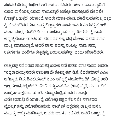
ಸಚಿವರ ವಿರುದ್ಧ ಗಂಭೀರ ಆರೋಪ ಮಾಡಿದರು. “ಚಲುವರಾಯಸ್ವಾಮಿಗೆ
ಯಾರ ಮನೆಯಲ್ಲಿ ಯಾರು ಸಾಯುತ್ತಾರೆ ಅನ್ನೋ ಮುನ್ಸೂಚನೆ ಮೊದಲೇ
ಗೊತ್ತಾಗಿಬಿಡುತ್ತದೆ. ಯಾಕಂದ್ರೆ ಅವರು ಮಾಟ-ಮಂತ್ರ ಮಾಡಿಸುವುದರಲ್ಲಿ ಎತ್ತಿದ
ಕೈ! ದೇವೇಗೌಡರ ಕುಟುಂಬಕ್ಕೆ ಕೆಟ್ಟದ್ದಾಗಲಿ ಎಂದು ಇವರು ಕೇರಳಕ್ಕೆ ಹೋಗಿ
ಮಾಟ-ಮಂತ್ರ ಮಾಡಿಸಿಕೊಂಡು ಬಂದಿದ್ದಾರಾ? ನನ್ನ ಜೀವನದಲ್ಲಿ ನಾನು
ಅಡ್ಜಸ್ಟ್‌ಮೆಂಟ್ ರಾಜಕೀಯ ಮಾಡಿದವನಲ್ಲ. ನನ್ನ ಮೇಲೂ ಇವರು ಮಾಟ-
ಮಂತ್ರ ಮಾಡಿಸಿದ್ದಾರೆ, ಆದರೆ ನಾನು ಇದನ್ನು ನಂಬಲ್ಲ. ನಾವು ನಮ್ಮ
ಶತ್ರುಗಳಿಗೂ ಎಂದಿಗೂ ಕೆಟ್ಟದ್ದನ್ನು ಬಯಸುವುದಿಲ್ಲ” ಎಂದು ಕಿಡಿಕಾರಿದರು.
ರಾಜ್ಯದಲ್ಲಿ ನಡೆದಿರುವ ನಾಯಕತ್ವ ಬದಲಾವಣೆ ಕುರಿತು ಮಾತನಾಡಿದ ಅವರು,
“ಸಿದ್ದರಾಮಯ್ಯನವರು ರಾಜೀನಾಮೆ ಕೊಟ್ಟು ಈಗ ಡಿ.ಕೆ. ಶಿವಕುಮಾರ್ ಸಿಎಂ
ಆಗಿದ್ದಾರೆ. ಡಿ.ಕೆ. ಶಿವಕುಮಾರ್ ಸಿಎಂ ಆಗಿದ್ದಕ್ಕೆ ದೇವೇಗೌಡರಿಗೆ ಹೊಟ್ಟೆ ಉರಿ
ಇಲ್ಲ. ಕೇಂದ್ರದಲ್ಲಿ ಬಿಜೆಪಿ ಜೊತೆ ನಮ್ಮ ಎನ್‌ಡಿಎ (NDA) ಮೈತ್ರಿ ಸರ್ಕಾರವಿದೆ.
ಕಾಂಗ್ರೆಸ್ ಪಕ್ಷದಿಂದ ಯಾರೇ ಮುಖ್ಯಮಂತ್ರಿಯಾದರೂ ನಾವು
ವಿರೋಧಿಸುತ್ತೇವೆ.ಯಾಕಂದ್ರೆ ವಿರೋಧ ಪಕ್ಷದ ಕೆಲಸವೇ ಸರ್ಕಾರದ
ವೈಫಲ್ಯಗಳನ್ನು ವಿರೋಧಿಸುವುದು. ಕಾಂಗ್ರೆಸ್ ಪಕ್ಷವನ್ನು ರಾಜ್ಯದ ಜನ 5
ವರ್ಷಕ್ಕೆ ಆಯ್ಕೆ ಮಾಡಿದ್ದಾರೆ, ಅವರು ಆಡಳಿತ ನಡೆಸಲಿ. ಆದರೆ ರಾಜ್ಯದಲ್ಲಿ