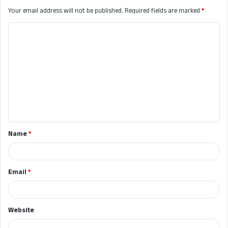
Your email address will not be published.
Required fields are marked
*
C
o
m
m
e
n
t
Name
*
*
Email
*
Website