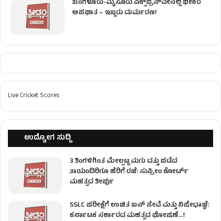
ಬೆಂಗಳೂರು-ಮೈಸೂರು ಎಕ್ಸ್‌ಪ್ರೆಸ್‌ವೇನಲ್ಲಿ ಭೀಕರ
ಅಪಘಾತ – ಇಬ್ಬರು ದುರ್ಮರಣ!
Live Cricket Scores
ಉದ್ಯೋಗ ಸುದ್ದಿ
3 ತಿಂಗಳಿಗಿಂತ ಮೇಲ್ಪಟ್ಟ ಮಗು ದತ್ತು ಪಡೆದ
ತಾಯಂದಿರಿಗೂ ಹೆರಿಗೆ ರಜೆ: ಸುಪ್ರೀಂ ಕೋರ್ಟ್
ಮಹತ್ವದ ತೀರ್ಪು
SSLC ಪರೀಕ್ಷೆಗೆ ಉಚಿತ ಬಸ್ ಸೇವೆ ಮತ್ತು ನಿಷೇಧಾಜ್ಞೆ:
ಕರ್ನಾಟಕ ಸರ್ಕಾರದ ಮಹತ್ವದ ಘೋಷಣೆ…!