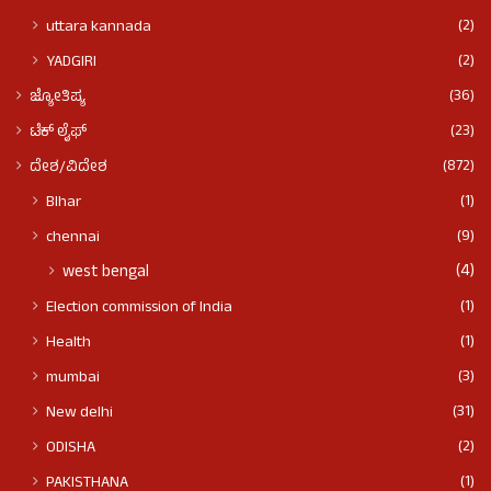
(2)
uttara kannada
(2)
YADGIRI
(36)
ಜ್ಯೋತಿಷ್ಯ
(23)
ಟೆಕ್ ಲೈಫ್
(872)
ದೇಶ/ವಿದೇಶ
(1)
BIhar
(9)
chennai
(4)
west bengal
(1)
Election commission of India
(1)
Health
(3)
mumbai
(31)
New delhi
(2)
ODISHA
(1)
PAKISTHANA