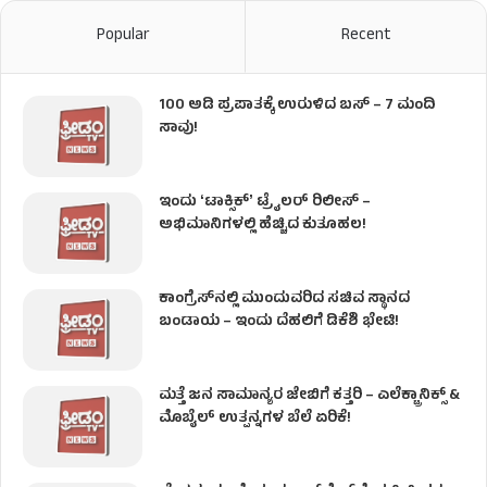
Popular
Recent
100 ಅಡಿ ಪ್ರಪಾತಕ್ಕೆ ಉರುಳಿದ ಬಸ್‌ – 7 ಮಂದಿ
ಸಾವು!
ಇಂದು ʻಟಾಕ್ಸಿಕ್ʼ ಟ್ರೈಲರ್ ರಿಲೀಸ್‌ –
ಅಭಿಮಾನಿಗಳಲ್ಲಿ ಹೆಚ್ಚಿದ ಕುತೂಹಲ!
ಕಾಂಗ್ರೆಸ್​ನಲ್ಲಿ ಮುಂದುವರಿದ ಸಚಿವ ಸ್ಥಾನದ
ಬಂಡಾಯ – ಇಂದು ದೆಹಲಿಗೆ ಡಿಕೆಶಿ ಭೇಟಿ!
ಮತ್ತೆ ಜನ ಸಾಮಾನ್ಯರ ಜೇಬಿಗೆ ಕತ್ತರಿ – ಎಲೆಕ್ಟ್ರಾನಿಕ್ಸ್ &
ಮೊಬೈಲ್ ಉತ್ಪನ್ನಗಳ ಬೆಲೆ ಏರಿಕೆ!