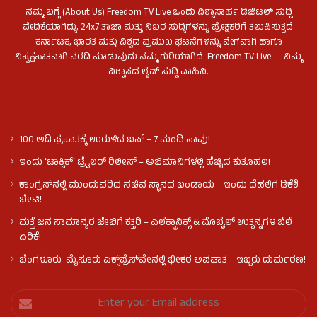
ನಮ್ಮ ಬಗ್ಗೆ (About Us) Freedom TV Live ಒಂದು ವಿಶ್ವಾಸಾರ್ಹ ಡಿಜಿಟಲ್ ಸುದ್ದಿ
ವೇದಿಕೆಯಾಗಿದ್ದು, 24x7 ತಾಜಾ ಮತ್ತು ನಿಖರ ಸುದ್ದಿಗಳನ್ನು ಪ್ರೇಕ್ಷಕರಿಗೆ ತಲುಪಿಸುತ್ತದೆ.
ಕರ್ನಾಟಕ, ಭಾರತ ಮತ್ತು ವಿಶ್ವದ ಪ್ರಮುಖ ಘಟನೆಗಳನ್ನು ವೇಗವಾಗಿ ಹಾಗೂ
ನಿಷ್ಪಕ್ಷಪಾತವಾಗಿ ವರದಿ ಮಾಡುವುದು ನಮ್ಮ ಗುರಿಯಾಗಿದೆ. Freedom TV Live — ನಿಮ್ಮ
ವಿಶ್ವಾಸದ ಲೈವ್ ಸುದ್ದಿ ವಾಹಿನಿ.
100 ಅಡಿ ಪ್ರಪಾತಕ್ಕೆ ಉರುಳಿದ ಬಸ್‌ – 7 ಮಂದಿ ಸಾವು!
ಇಂದು ʻಟಾಕ್ಸಿಕ್ʼ ಟ್ರೈಲರ್ ರಿಲೀಸ್‌ – ಅಭಿಮಾನಿಗಳಲ್ಲಿ ಹೆಚ್ಚಿದ ಕುತೂಹಲ!
ಕಾಂಗ್ರೆಸ್​ನಲ್ಲಿ ಮುಂದುವರಿದ ಸಚಿವ ಸ್ಥಾನದ ಬಂಡಾಯ – ಇಂದು ದೆಹಲಿಗೆ ಡಿಕೆಶಿ
ಭೇಟಿ!
ಮತ್ತೆ ಜನ ಸಾಮಾನ್ಯರ ಜೇಬಿಗೆ ಕತ್ತರಿ – ಎಲೆಕ್ಟ್ರಾನಿಕ್ಸ್ & ಮೊಬೈಲ್ ಉತ್ಪನ್ನಗಳ ಬೆಲೆ
ಏರಿಕೆ!
ಬೆಂಗಳೂರು-ಮೈಸೂರು ಎಕ್ಸ್‌ಪ್ರೆಸ್‌ವೇನಲ್ಲಿ ಭೀಕರ ಅಪಘಾತ – ಇಬ್ಬರು ದುರ್ಮರಣ!