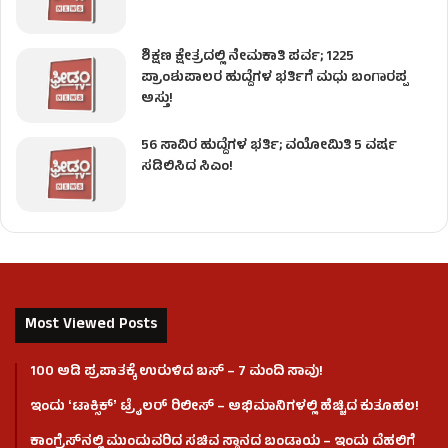
ಶಿಕ್ಷಣ ಕ್ಷೇತ್ರದಲ್ಲಿ ನೇಮಕಾತಿ ಪರ್ವ; 1225
ಪ್ರಾಂಶುಪಾಲರ ಹುದ್ದೆಗಳ ಭರ್ತಿಗೆ ಮಧು ಬಂಗಾರಪ್ಪ
ಅಸ್ತು!
56 ಸಾವಿರ ಹುದ್ದೆಗಳ ಭರ್ತಿ; ವಯೋಮಿತಿ 5 ವರ್ಷ
ಸಡಿಲಿಸಿದ ಸಿಎಂ!
Most Viewed Posts
100 ಅಡಿ ಪ್ರಪಾತಕ್ಕೆ ಉರುಳಿದ ಬಸ್‌ – 7 ಮಂದಿ ಸಾವು!
ಇಂದು ʻಟಾಕ್ಸಿಕ್ʼ ಟ್ರೈಲರ್ ರಿಲೀಸ್‌ – ಅಭಿಮಾನಿಗಳಲ್ಲಿ ಹೆಚ್ಚಿದ ಕುತೂಹಲ!
ಕಾಂಗ್ರೆಸ್​ನಲ್ಲಿ ಮುಂದುವರಿದ ಸಚಿವ ಸ್ಥಾನದ ಬಂಡಾಯ – ಇಂದು ದೆಹಲಿಗೆ