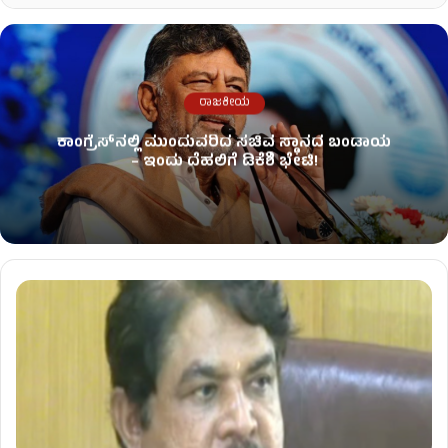
ರಾಜಕೀಯ
ಕಾಂಗ್ರೆಸ್​ನಲ್ಲಿ ಮುಂದುವರಿದ ಸಚಿವ ಸ್ಥಾನದ ಬಂಡಾಯ
– ಇಂದು ದೆಹಲಿಗೆ ಡಿಕೆಶಿ ಭೇಟಿ!