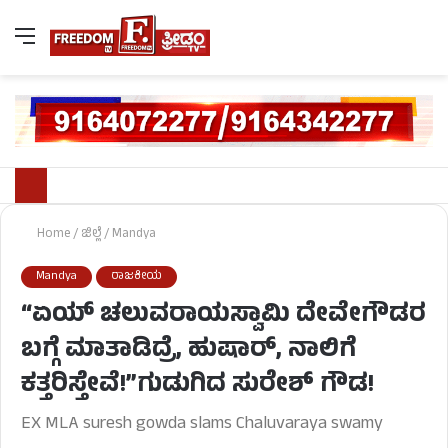
Home
/
ಜಿಲ್ಲೆ
/
Mandya
Mandya
ರಾಜಕೀಯ
“ಏಯ್ ಚಲುವರಾಯಸ್ವಾಮಿ ದೇವೇಗೌಡರ
ಬಗ್ಗೆ ಮಾತಾಡಿದ್ರೆ, ಹುಷಾರ್, ನಾಲಿಗೆ
ಕತ್ತರಿಸ್ತೇವೆ!”ಗುಡುಗಿದ ಸುರೇಶ್ ಗೌಡ!
EX MLA suresh gowda slams Chaluvaraya swamy