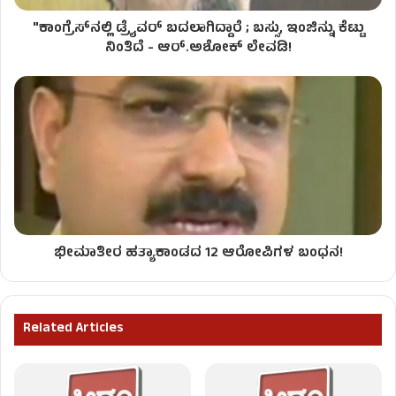
"ಕಾಂಗ್ರೆಸ್‌ನಲ್ಲಿ ಡ್ರೈವರ್ ಬದಲಾಗಿದ್ದಾರೆ ; ಬಸ್ಸು, ಇಂಜಿನ್ನು ಕೆಟ್ಟು
ನಿಂತಿದೆ - ಆರ್​.ಅಶೋಕ್ ಲೇವಡಿ!
ಭೀಮಾತೀರ ಹತ್ಯಾಕಾಂಡದ 12 ಆರೋಪಿಗಳ ಬಂಧನ!
Related Articles