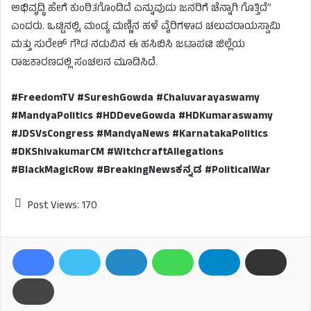
ಅಭಿವೃದ್ಧಿ ಹೇಗೆ ಕುಂಠಿತಗೊಂಡಿದೆ ಎನ್ನುವುದು ಜನರಿಗೆ ಚೆನ್ನಾಗಿ ಗೊತ್ತಿದೆ”
ಎಂದರು. ಒಟ್ಟಿನಲ್ಲಿ, ಮಂಡ್ಯ ಮಣ್ಣಿನ ಹಳೆ ವೈರಿಗಳಾದ ಚಲುವರಾಯಸ್ವಾಮಿ
ಮತ್ತು ಸುರೇಶ್ ಗೌಡ ನಡುವಿನ ಈ ಹಸಿಬಿಸಿ ಜಟಾಪಟಿ ಜಿಲ್ಲೆಯ
ರಾಜಕಾರಣದಲ್ಲಿ ಸಂಚಲನ ಮೂಡಿಸಿದೆ.
#FreedomTV #SureshGowda #Chaluvarayaswamy
#MandyaPolitics #HDDeveGowda #HDKumaraswamy
#JDSVsCongress #MandyaNews #KarnatakaPolitics
#DKShivakumarCM #WitchcraftAllegations
#BlackMagicRow #BreakingNewsಕನ್ನಡ #PoliticalWar
Post Views:
170