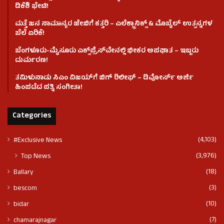
ಡಿಕೆಶಿ ಭೇಟಿ!
ಮತ್ತೆ ಜನ ಸಾಮಾನ್ಯರ ಜೇಬಿಗೆ ಕತ್ತರಿ – ಎಲೆಕ್ಟ್ರಾನಿಕ್ಸ್ & ಮೊಬೈಲ್ ಉತ್ಪನ್ನಗಳ
ಬೆಲೆ ಏರಿಕೆ!
ಬೆಂಗಳೂರು-ಮೈಸೂರು ಎಕ್ಸ್‌ಪ್ರೆಸ್‌ವೇನಲ್ಲಿ ಭೀಕರ ಅಪಘಾತ – ಇಬ್ಬರು
ದುರ್ಮರಣ!
ತಮಿಳುನಾಡು ಸಿಎಂ ವಿಜಯ್‌ಗೆ ಬಿಗ್ ರಿಲೀಫ್ – ಡಿವೋರ್ಸ್ ಅರ್ಜಿ
ಹಿಂಪಡೆದ ಪತ್ನಿ ಸಂಗೀತಾ!
Categories
(4,103)
#Exclusive News
(3,976)
Top News
(18)
Ballary
(3)
bescom
(10)
bidar
(7)
chamarajnagar