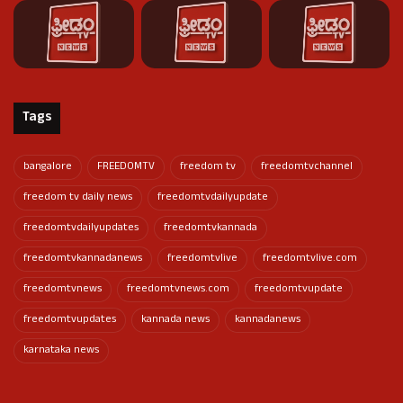
Tags
bangalore
FREEDOMTV
freedom tv
freedomtvchannel
freedom tv daily news
freedomtvdailyupdate
freedomtvdailyupdates
freedomtvkannada
freedomtvkannadanews
freedomtvlive
freedomtvlive.com
freedomtvnews
freedomtvnews.com
freedomtvupdate
freedomtvupdates
kannada news
kannadanews
karnataka news