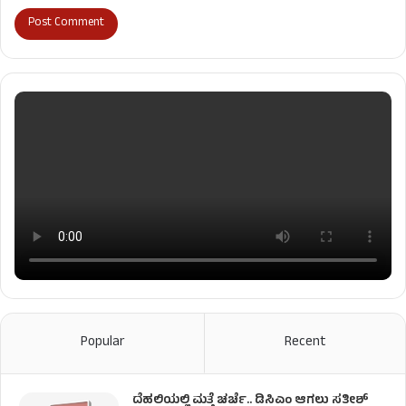
Popular
Recent
ದೆಹಲಿಯಲ್ಲಿ ಮತ್ತೆ ಚರ್ಚೆ.. ಡಿಸಿಎಂ ಆಗಲು ಸತೀಶ್