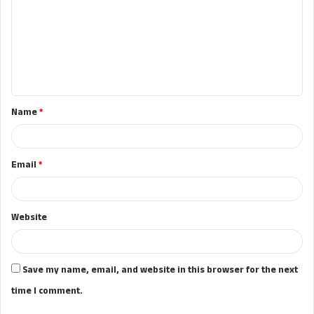
m
m
e
n
t
Name
*
*
Email
*
Website
Save my name, email, and website in this browser for the next
time I comment.