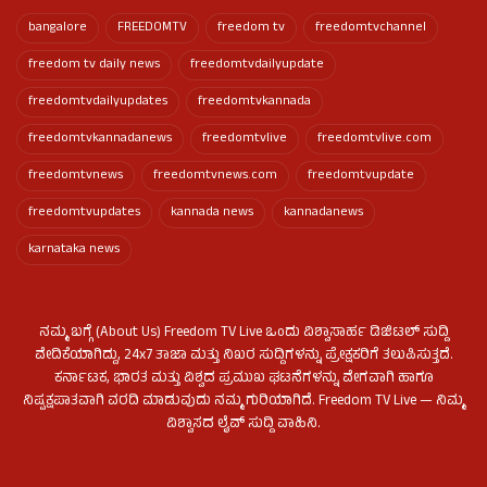
bangalore
FREEDOMTV
freedom tv
freedomtvchannel
freedom tv daily news
freedomtvdailyupdate
freedomtvdailyupdates
freedomtvkannada
freedomtvkannadanews
freedomtvlive
freedomtvlive.com
freedomtvnews
freedomtvnews.com
freedomtvupdate
freedomtvupdates
kannada news
kannadanews
karnataka news
ನಮ್ಮ ಬಗ್ಗೆ (About Us) Freedom TV Live ಒಂದು ವಿಶ್ವಾಸಾರ್ಹ ಡಿಜಿಟಲ್ ಸುದ್ದಿ
ವೇದಿಕೆಯಾಗಿದ್ದು, 24x7 ತಾಜಾ ಮತ್ತು ನಿಖರ ಸುದ್ದಿಗಳನ್ನು ಪ್ರೇಕ್ಷಕರಿಗೆ ತಲುಪಿಸುತ್ತದೆ.
ಕರ್ನಾಟಕ, ಭಾರತ ಮತ್ತು ವಿಶ್ವದ ಪ್ರಮುಖ ಘಟನೆಗಳನ್ನು ವೇಗವಾಗಿ ಹಾಗೂ
ನಿಷ್ಪಕ್ಷಪಾತವಾಗಿ ವರದಿ ಮಾಡುವುದು ನಮ್ಮ ಗುರಿಯಾಗಿದೆ. Freedom TV Live — ನಿಮ್ಮ
ವಿಶ್ವಾಸದ ಲೈವ್ ಸುದ್ದಿ ವಾಹಿನಿ.