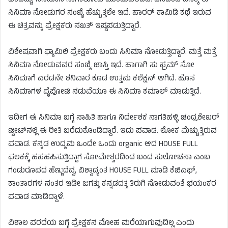
ಬಂದಿದ್ದು, ಸಿನಿಮಾನ ನಾಗಾಲೋಟ ಮುಂದುವರಿದಿದೆ. ದಿನದಿಂದ ದಿನಕ್ಕೆ ಈ
ಸಿನಿಮಾ ನೋಡುಗರ ಸಂಖ್ಯೆ ಹೆಚ್ಚುತ್ತಲೇ ಇದೆ. ಹಾರರ್ ಕಾಮಿಡಿ ಕಥೆ ಇರುವ
ಈ ಚಿತ್ರವನ್ನು ಪ್ರೇಕ್ಷಕರು ಸಖತ್​ ಇಷ್ಟಪಡುತ್ತಿದ್ದಾರೆ.
ವಿಶೇಷವಾಗಿ ಫ್ಯಾಮಿಲಿ ಪ್ರೇಕ್ಷಕರು ಬಂದು ಸಿನಿಮಾ ನೋಡುತ್ತಿದ್ದಾರೆ. ಮತ್ತೆ ಮತ್ತೆ
ಸಿನಿಮಾ ನೋಡುವವರ ಸಂಖ್ಯೆ ಜಾಸ್ತಿ ಇದೆ. ಹಾಗಾಗಿ ಸು ಫ್ರಮ್ ಸೋ
ಸಿನಿಮಾಗೆ ಎರಡನೇ ಶನಿವಾರ ಕೂಡ ಉತ್ತಮ ಕಲೆಕ್ಷನ್ ಆಗಿದೆ. ಹೊಸ
ಸಿನಿಮಾಗಳ ಪೈಪೋಟಿ ನಡುವೆಯೂ ಈ ಸಿನಿಮಾ ಕಮಾಲ್ ಮಾಡುತ್ತಿದೆ.
ಇದೀಗ ಈ ಸಿನಿಮಾ ಬಗ್ಗೆ ಸಾಹಿತಿ ಹಾಗೂ ನಿರ್ದೇಶಕ ನಾಗತಿಹಳ್ಳಿ ಚಂದ್ರಶೇಖರ್​​
ಟ್ವೀಟ್​ನಲ್ಲಿ ಈ ರೀತಿ ಬರೆದುಕೊಂಡಿದ್ದಾರೆ. ಇದು ಪವಾಡ. ಲೋಕ ಮೆಚ್ಚುತ್ತಿರುವ
ಪವಾಡ. ಕನ್ನಡ ಉದ್ಯಮ ಒಂದೇ ಒಂದು organic ಆದ HOUSE FULL
ಫಲಕಕ್ಕೆ ಹಪಹಪಿಸುತ್ತಿದ್ದಾಗ ಸೋಮೇಶ್ವರದಿಂದ ಬಂದ ಸುಲೋಚನಾ ಎಂಬ
ಗಂಡುರೂಪದ ಹೆಣ್ಣುದೆವ್ವ, ವಿಶ್ವಾದ್ಯಂತ HOUSE FULL ಮಾಡಿ ಕೆಜಿಎಫ್,
ಕಾಂತಾರಗಳ ನಂತರ ಇಡೀ ಜಗತ್ತು ಕನ್ನಡದತ್ತ ತಿರುಗಿ ನೋಡುವಂತೆ ಭಯಂಕರ
ಪವಾಡ ಮಾಡಿದ್ದಾಳೆ.
ವಿಶಾಲ ಪರದೆಯ ಬಗ್ಗೆ ಪ್ರೇಕ್ಷಕನ ಮೋಹ ಮರೆಯಾಗುವುದಿಲ್ಲ ಎಂದು