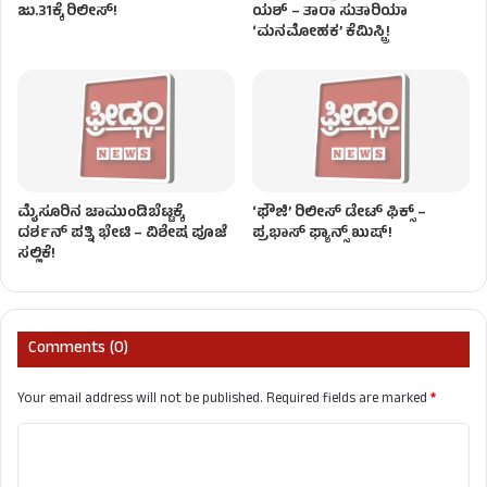
ಜು.31ಕ್ಕೆ ರಿಲೀಸ್!
ಯಶ್ – ತಾರಾ ಸುತಾರಿಯಾ
‘ಮನಮೋಹಕ’ ಕೆಮಿಸ್ಟ್ರಿ!
ಮೈಸೂರಿನ ಚಾಮುಂಡಿಬೆಟ್ಟಕ್ಕೆ
‘ಫೌಜಿ’ ರಿಲೀಸ್ ಡೇಟ್ ಫಿಕ್ಸ್ –
ದರ್ಶನ್ ಪತ್ನಿ ಭೇಟಿ – ವಿಶೇಷ ಪೂಜೆ
ಪ್ರಭಾಸ್ ಫ್ಯಾನ್ಸ್ ಖುಷ್!
ಸಲ್ಲಿಕೆ!
Comments (0)
Your email address will not be published.
Required fields are marked
*
C
o