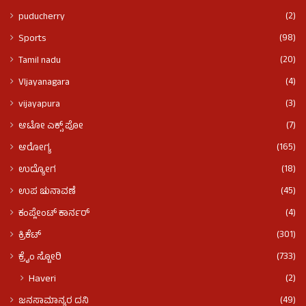
(2)
puducherry
(98)
Sports
(20)
Tamil nadu
(4)
VIjayanagara
(3)
vijayapura
(7)
ಆಟೋ ಎಕ್ಸ್ ಪೋ
(165)
ಆರೋಗ್ಯ
(18)
ಉದ್ಯೋಗ
(45)
ಉಪ ಚುನಾವಣೆ
(4)
ಕಂಪ್ಲೇಂಟ್ ಕಾರ್ನರ್
(301)
ಕ್ರಿಕೆಟ್
(733)
ಕ್ರೈಂ ಸ್ಟೋರಿ
(2)
Haveri
(49)
ಜನಸಾಮಾನ್ಯರ ದನಿ