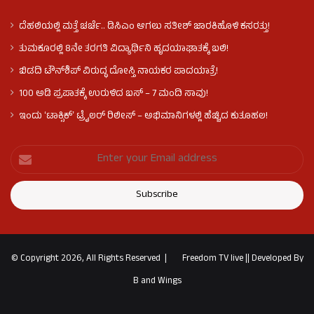
ದೆಹಲಿಯಲ್ಲಿ ಮತ್ತೆ ಚರ್ಚೆ.. ಡಿಸಿಎಂ ಆಗಲು ಸತೀಶ್ ಜಾರಕಿಹೊಳಿ ಕಸರತ್ತು!
ತುಮಕೂರಲ್ಲಿ 8ನೇ ತರಗತಿ ವಿದ್ಯಾರ್ಥಿನಿ ಹೃದಯಾಘಾತಕ್ಕೆ ಬಲಿ!
ಬಿಡದಿ ಟೌನ್‌ಶಿಪ್‌ ವಿರುದ್ಧ ದೋಸ್ತಿ ನಾಯಕರ ಪಾದಯಾತ್ರೆ!
100 ಅಡಿ ಪ್ರಪಾತಕ್ಕೆ ಉರುಳಿದ ಬಸ್‌ – 7 ಮಂದಿ ಸಾವು!
ಇಂದು ʻಟಾಕ್ಸಿಕ್ʼ ಟ್ರೈಲರ್ ರಿಲೀಸ್‌ – ಅಭಿಮಾನಿಗಳಲ್ಲಿ ಹೆಚ್ಚಿದ ಕುತೂಹಲ!
© Copyright 2026, All Rights Reserved |
Freedom TV live
||
Developed By
B and Wings