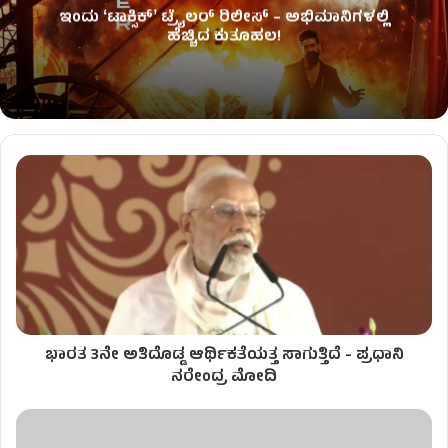
ಇಂದು ʻಟಾಕ್ಸಿಕ್ʼ ಟ್ರೈಲರ್ ರಿಲೀಸ್‌ – ಅಭಿಮಾನಿಗಳಲ್ಲಿ
ಹೆಚ್ಚಿದ ಕುತೂಹಲ!
ಭಾರತ 3ನೇ ಅತಿದೊಡ್ಡ ಆರ್ಥಿಕತೆಯತ್ತ ಸಾಗುತ್ತಿದೆ - ಪ್ರಧಾನಿ
ನರೇಂದ್ರ ಮೋದಿ