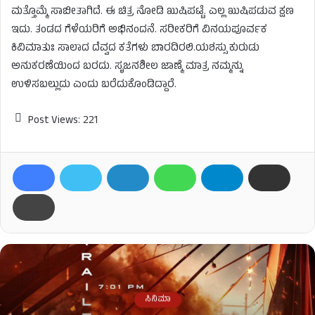
ಮತ್ತೊಮ್ಮೆ ಸಾಬೀತಾಗಿದೆ. ಈ ಚಿತ್ರ ನೋಡಿ ಖುಷಿಪಟ್ಟೆ. ಎಲ್ಲ ಖುಷಿಪಡುವ ಕ್ಷಣ
ಇದು. ತಂಡದ ಗೆಳೆಯರಿಗೆ ಅಭಿನಂದನೆ. ಸರೀಕರಿಗೆ ವಿನಯಪೂರ್ವಕ
ಕಿವಿಮಾತುಃ ಸಾಲಾದ ದೆವ್ವದ ಕತೆಗಳು ಬಾರದಿರಲಿ.ಯಶಸ್ಸು ಕುರುಡು
ಅನುಕರಣೆಯಿಂದ ಬರದು. ಸೃಜನಶೀಲ ಜಾಣ್ಮೆ ಮಾತ್ರ ನಮ್ಮನ್ನು
ಉಳಿಸಬಲ್ಲುದು ಎಂದು ಬರೆದುಕೊಂಡಿದ್ದಾರೆ.
Post Views:
221
ಸಿನಿಮಾ