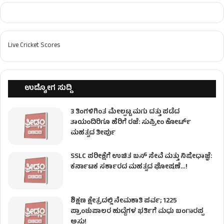
Live Cricket Scores
ಉದ್ಯೋಗ ಸುದ್ದಿ
3 ತಿಂಗಳಿಗಿಂತ ಮೇಲ್ಪಟ್ಟ ಮಗು ದತ್ತು ಪಡೆದ
ತಾಯಂದಿರಿಗೂ ಹೆರಿಗೆ ರಜೆ: ಸುಪ್ರೀಂ ಕೋರ್ಟ್
ಮಹತ್ವದ ತೀರ್ಪು
SSLC ಪರೀಕ್ಷೆಗೆ ಉಚಿತ ಬಸ್ ಸೇವೆ ಮತ್ತು ನಿಷೇಧಾಜ್ಞೆ:
ಕರ್ನಾಟಕ ಸರ್ಕಾರದ ಮಹತ್ವದ ಘೋಷಣೆ…!
ಶಿಕ್ಷಣ ಕ್ಷೇತ್ರದಲ್ಲಿ ನೇಮಕಾತಿ ಪರ್ವ; 1225
ಪ್ರಾಂಶುಪಾಲರ ಹುದ್ದೆಗಳ ಭರ್ತಿಗೆ ಮಧು ಬಂಗಾರಪ್ಪ
ಅಸ್ತು!