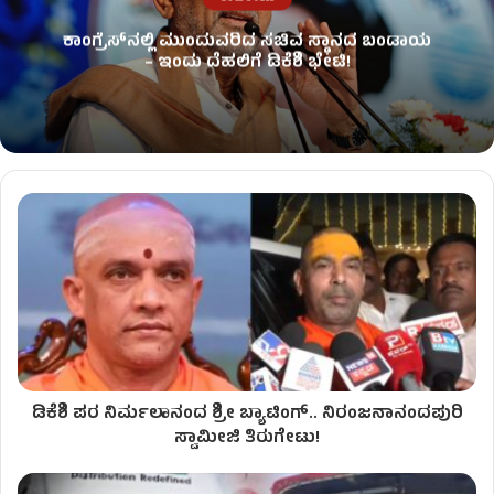
ಕಾಂಗ್ರೆಸ್​ನಲ್ಲಿ ಮುಂದುವರಿದ ಸಚಿವ ಸ್ಥಾನದ ಬಂಡಾಯ
– ಇಂದು ದೆಹಲಿಗೆ ಡಿಕೆಶಿ ಭೇಟಿ!
ಡಿಕೆಶಿ ಪರ ನಿರ್ಮಲಾನಂದ ಶ್ರೀ ಬ್ಯಾಟಿಂಗ್​​​.. ನಿರಂಜನಾನಂದಪುರಿ
ಸ್ವಾಮೀಜಿ ತಿರುಗೇಟು!