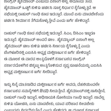
ಕಾಂಗ್ರೆಸ್ ಹೈಕಮಾಂಡ್ ಎಂಬುದು ಏಕಾಂಗಿ ಅಲ್ಲ. ಅದೊಂದು ತಂಡ.
ಹೈಕಮಾಂಡ್ ಒಟ್ಟಿಗೆ ಕುಳಿತು ಚರ್ಚಿಸಿ ಸೂಕ್ತ ನಿರ್ಧಾರ ಕೈಗೊಳ್ಳುತ್ತದೆ. ಆ
ಸಭೆಯಲ್ಲಿ ರಾಹುಲ್ ಗಾಂಧಿ ಕೂಡ ಇರುತ್ತಾರೆ. ಮುಂದೆ ಏನು ಮಾಡಬೇಕೆಂದು
ಚರ್ಚಿಸಿ ತೀರ್ಮಾನ ತೆಗೆದುಕೊಳ್ಳುತ್ತೇವೆ ಎಂದು ಖರ್ಗೆ ಹೇಳಿದ್ದಾರೆ.
ರಾಹುಲ್ ಗಾಂಧಿ ಕೂಡ ಸಭೆಯಲ್ಲಿ ಇರುತ್ತಾರೆ. ಸಿಎಂ, ಡಿಸಿಎಂ ಇಬ್ಬರೂ
ಇರುತ್ತಾರೆ. ಹೈಕಮಾಂಡ್ ಅಂದರೆ ಟೀಂ . ಹೈಕಮ್ಯಾಂಡ್ ಏಕಾಂಗಿ ಅಲ್ಲ
.ಹೈಕಮಾಂಡ್ ಟೀಂ ಕುಳಿತು ಚರ್ಚಿಸಿ ನಿರ್ಣಯ ಕೈಗೊಳ್ಳುತ್ತೆ ಎಂದು
ಬೆಂಗಳೂರಿನಲ್ಲಿ ಎಐಸಿಸಿ ಅಧ್ಯಕ್ಷ ಮಲ್ಲಿಕಾರ್ಜುನ ಖರ್ಗೆ ಹೇಳಿದ್ದಾರೆ.
ಈ ಮೂಲಕ ಈ ವಾರದ ಅಂತ್ಯದೊಳಗೆ ಕರ್ನಾಟಕದ ಕಾಂಗ್ರೆಸ್
ಸರ್ಕಾರದೊಳಗಿನ ಬಿಕ್ಕಟ್ಟು ಅಂತ್ಯಗೊಳಿಸುವ ಸ್ಪಷ್ಟ ಸೂಚನೆಯನ್ನು ಎಐಸಿಸಿ
ಅಧ್ಯಕ್ಷ ಮಲ್ಲಿಕಾರ್ಜುನ ಖರ್ಗೆ ನೀಡಿದ್ದಾರೆ.
ಇನ್ನು ನಿನ್ನೆ ಮಾತನಾಡಿದ ಮಲ್ಲಿಕಾರ್ಜುನ ಖರ್ಗೆ ಅವರು, ದೆಹಲಿಯಿಂದಲೇ
ಕರ್ನಾಟಕದ ಸಮಸ್ಯೆಗಳಿಗೆ ಔಷಧಿ ನೀಡುತ್ತೇವೆ. ಹೈಕಮಾಂಡ್‌ನಲ್ಲಿ ನಾನಿದ್ದೇನೆ,
ರಾಹುಲ್ ಗಾಂಧಿ ಇದ್ದಾರೆ, ಅಧಿನಾಯಕಿ ಸೋನಿಯಾ ಗಾಂಧಿ ಇದ್ದಾರೆ. ನಾವೆಲ್ಲ
ಕುಳಿತು ಯೋಚಿಸಿ, ಏನು ಮಾಡಬೇಕು, ಯಾವ ಪರಿಹಾರ ನೀಡಬೇಕು
ಎಂಬುದನ್ನು ನಿರ್ಧರಿಸುತ್ತೇವೆ ಎಂದು ಹೇಳಿದ್ದರು. ಆ ಮೂಲಕ ಕರ್ನಾಟಕ