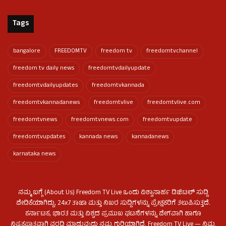
Tags
bangalore
FREEDOMTV
freedom tv
freedomtvchannel
freedom tv daily news
freedomtvdailyupdate
freedomtvdailyupdates
freedomtvkannada
freedomtvkannadanews
freedomtvlive
freedomtvlive.com
freedomtvnews
freedomtvnews.com
freedomtvupdate
freedomtvupdates
kannada news
kannadanews
karnataka news
ನಮ್ಮ ಬಗ್ಗೆ (About Us) Freedom TV Live ಒಂದು ವಿಶ್ವಾಸಾರ್ಹ ಡಿಜಿಟಲ್ ಸುದ್ದಿ
ವೇದಿಕೆಯಾಗಿದ್ದು, 24x7 ತಾಜಾ ಮತ್ತು ನಿಖರ ಸುದ್ದಿಗಳನ್ನು ಪ್ರೇಕ್ಷಕರಿಗೆ ತಲುಪಿಸುತ್ತದೆ.
ಕರ್ನಾಟಕ, ಭಾರತ ಮತ್ತು ವಿಶ್ವದ ಪ್ರಮುಖ ಘಟನೆಗಳನ್ನು ವೇಗವಾಗಿ ಹಾಗೂ
ನಿಷ್ಪಕ್ಷಪಾತವಾಗಿ ವರದಿ ಮಾಡುವುದು ನಮ್ಮ ಗುರಿಯಾಗಿದೆ. Freedom TV Live — ನಿಮ್ಮ