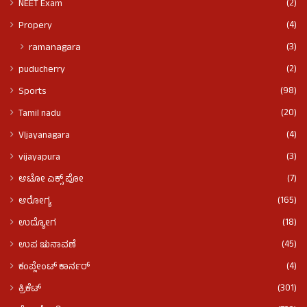
(2)
NEET Exam
(4)
Propery
(3)
ramanagara
(2)
puducherry
(98)
Sports
(20)
Tamil nadu
(4)
VIjayanagara
(3)
vijayapura
(7)
ಆಟೋ ಎಕ್ಸ್ ಪೋ
(165)
ಆರೋಗ್ಯ
(18)
ಉದ್ಯೋಗ
(45)
ಉಪ ಚುನಾವಣೆ
(4)
ಕಂಪ್ಲೇಂಟ್ ಕಾರ್ನರ್
(301)
ಕ್ರಿಕೆಟ್