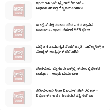
ಇಂದು ʻಟಾಕ್ಸಿಕ್ʼ ಟ್ರೈಲರ್ ರಿಲೀಸ್‌ –
ಅಭಿಮಾನಿಗಳಲ್ಲಿ ಹೆಚ್ಚಿದ ಕುತೂಹಲ!
ಕಾಂಗ್ರೆಸ್​ನಲ್ಲಿ ಮುಂದುವರಿದ ಸಚಿವ ಸ್ಥಾನದ
ಬಂಡಾಯ – ಇಂದು ದೆಹಲಿಗೆ ಡಿಕೆಶಿ ಭೇಟಿ!
ಮತ್ತೆ ಜನ ಸಾಮಾನ್ಯರ ಜೇಬಿಗೆ ಕತ್ತರಿ – ಎಲೆಕ್ಟ್ರಾನಿಕ್ಸ್ &
ಮೊಬೈಲ್ ಉತ್ಪನ್ನಗಳ ಬೆಲೆ ಏರಿಕೆ!
ಬೆಂಗಳೂರು-ಮೈಸೂರು ಎಕ್ಸ್‌ಪ್ರೆಸ್‌ವೇನಲ್ಲಿ ಭೀಕರ
ಅಪಘಾತ – ಇಬ್ಬರು ದುರ್ಮರಣ!
ತಮಿಳುನಾಡು ಸಿಎಂ ವಿಜಯ್‌ಗೆ ಬಿಗ್ ರಿಲೀಫ್ –
ಡಿವೋರ್ಸ್ ಅರ್ಜಿ ಹಿಂಪಡೆದ ಪತ್ನಿ ಸಂಗೀತಾ!