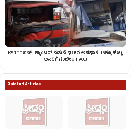
KSRTC ಬಸ್​- ಕ್ಯಾಂಟರ್ ನಡುವೆ ಭೀಕರ ಅಪಘಾತ; 15ಕ್ಕೂ ಹೆಚ್ಚು
ಜನರಿಗೆ ಗಂಭೀರ ಗಾಯ
Related Articles