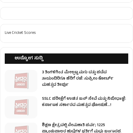
Live Cricket Scores
ಉದ್ಯೋಗ ಸುದ್ದಿ
3 ತಿಂಗಳಿಗಿಂತ ಮೇಲ್ಪಟ್ಟ ಮಗು ದತ್ತು ಪಡೆದ
ತಾಯಂದಿರಿಗೂ ಹೆರಿಗೆ ರಜೆ: ಸುಪ್ರೀಂ ಕೋರ್ಟ್
ಮಹತ್ವದ ತೀರ್ಪು
SSLC ಪರೀಕ್ಷೆಗೆ ಉಚಿತ ಬಸ್ ಸೇವೆ ಮತ್ತು ನಿಷೇಧಾಜ್ಞೆ:
ಕರ್ನಾಟಕ ಸರ್ಕಾರದ ಮಹತ್ವದ ಘೋಷಣೆ…!
ಶಿಕ್ಷಣ ಕ್ಷೇತ್ರದಲ್ಲಿ ನೇಮಕಾತಿ ಪರ್ವ; 1225
ಪ್ರಾಂಶುಪಾಲರ ಹುದ್ದೆಗಳ ಭರ್ತಿಗೆ ಮಧು ಬಂಗಾರಪ್ಪ