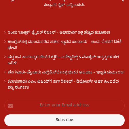
ವಿಶ್ವಾಸದ ಲೈವ್ ಸುದ್ದಿ ವಾಹಿನಿ.
ಇಂದು ʻಟಾಕ್ಸಿಕ್ʼ ಟ್ರೈಲರ್ ರಿಲೀಸ್‌ – ಅಭಿಮಾನಿಗಳಲ್ಲಿ ಹೆಚ್ಚಿದ ಕುತೂಹಲ!
ಕಾಂಗ್ರೆಸ್​ನಲ್ಲಿ ಮುಂದುವರಿದ ಸಚಿವ ಸ್ಥಾನದ ಬಂಡಾಯ – ಇಂದು ದೆಹಲಿಗೆ ಡಿಕೆಶಿ
ಭೇಟಿ!
ಮತ್ತೆ ಜನ ಸಾಮಾನ್ಯರ ಜೇಬಿಗೆ ಕತ್ತರಿ – ಎಲೆಕ್ಟ್ರಾನಿಕ್ಸ್ & ಮೊಬೈಲ್ ಉತ್ಪನ್ನಗಳ ಬೆಲೆ
ಏರಿಕೆ!
ಬೆಂಗಳೂರು-ಮೈಸೂರು ಎಕ್ಸ್‌ಪ್ರೆಸ್‌ವೇನಲ್ಲಿ ಭೀಕರ ಅಪಘಾತ – ಇಬ್ಬರು ದುರ್ಮರಣ!
ತಮಿಳುನಾಡು ಸಿಎಂ ವಿಜಯ್‌ಗೆ ಬಿಗ್ ರಿಲೀಫ್ – ಡಿವೋರ್ಸ್ ಅರ್ಜಿ ಹಿಂಪಡೆದ
ಪತ್ನಿ ಸಂಗೀತಾ!