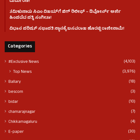
ದುರ್ಮರಣ!
ತಮಿಳುನಾಡು ಸಿಎಂ ವಿಜಯ್‌ಗೆ ಬಿಗ್ ರಿಲೀಫ್ – ಡಿವೋರ್ಸ್ ಅರ್ಜಿ
ಹಿಂಪಡೆದ ಪತ್ನಿ ಸಂಗೀತಾ!
ವಿಧಾನ ಪರಿಷತ್ ಸಭಾಪತಿ ಸ್ಥಾನಕ್ಕೆ ಬಸವರಾಜ ಹೊರಟ್ಟಿ ರಾಜೀನಾಮೆ!
Categories
(4,103)
#Exclusive News
(3,976)
Top News
(18)
Ballary
(3)
bescom
(10)
bidar
(7)
chamarajnagar
(4)
Chikkamagaluru
(30)
E-paper