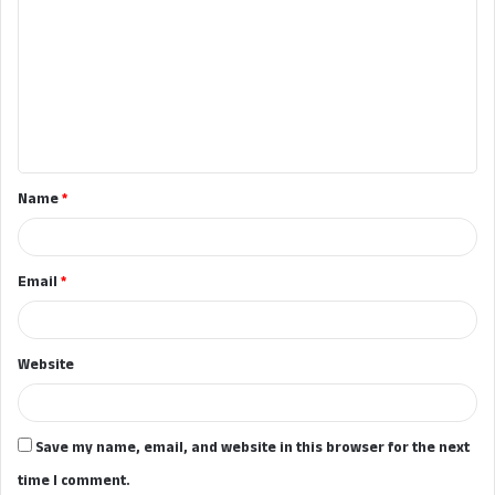
o
m
m
e
n
t
Name
*
*
Email
*
Website
Save my name, email, and website in this browser for the next
time I comment.