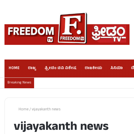
HOME
ರಾಜ್ಯ
ಫ್ರೀಡಂ ಟಿವಿ ವಿಶೇಷ
ರಾಜಕೀಯ
ಸಿನಿಮಾ
ದ
Breaking News
Home
/
vijayakanth news
vijayakanth news