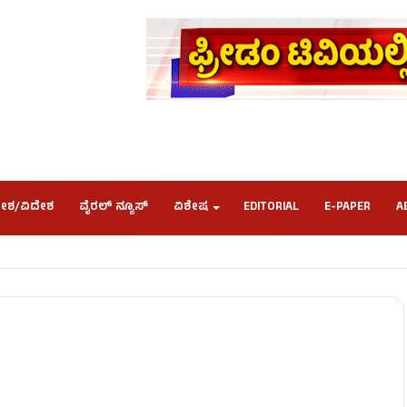
ೇಶ/ವಿದೇಶ
ವೈರಲ್ ನ್ಯೂಸ್
ವಿಶೇಷ
EDITORIAL
E-PAPER
A