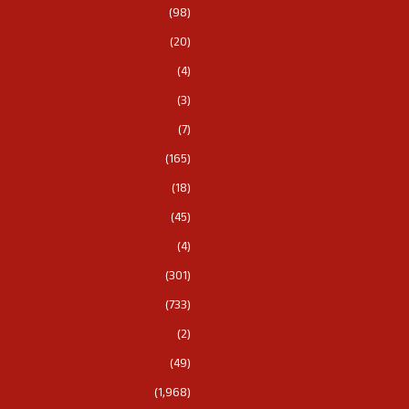
(98)
(20)
(4)
(3)
(7)
(165)
(18)
(45)
(4)
(301)
(733)
(2)
(49)
(1,968)