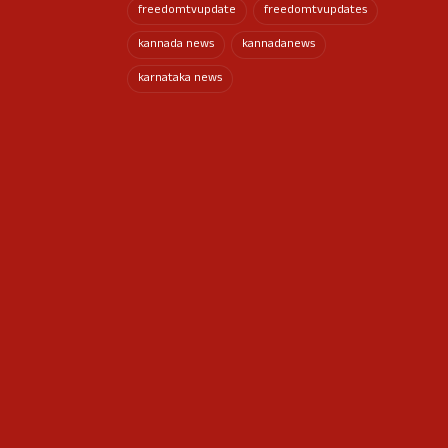
freedomtvupdate
freedomtvupdates
kannada news
kannadanews
karnataka news