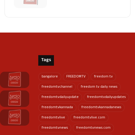
Tags
bangalore
FREEDOMTV
freedom tv
freedomtvchannel
freedom tv daily news
freedomtvdailyupdate
freedomtvdailyupdates
freedomtvkannada
freedomtvkannadanews
freedomtvlive
freedomtvlive.com
freedomtvnews
freedomtvnews.com