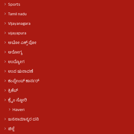
Sports
Tamil nadu
VIjayanagara
vijayapura
ಆಟೋ ಎಕ್ಸ್ ಪೋ
ಆರೋಗ್ಯ
ಉದ್ಯೋಗ
ಉಪ ಚುನಾವಣೆ
ಕಂಪ್ಲೇಂಟ್ ಕಾರ್ನರ್
ಕ್ರಿಕೆಟ್
ಕ್ರೈಂ ಸ್ಟೋರಿ
Haveri
ಜನಸಾಮಾನ್ಯರ ದನಿ
ಜಿಲ್ಲೆ