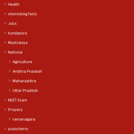
Health
interesting facts
Jobs
kundapura
Mantralaya
National
Agriculture
Andhra Pradesh
Maharashtra
Uttar Pradesh
NEET Exam
Propery
ramanagara
puducherry