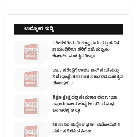
ಉದ್ಯೋಗ ಸುದ್ದಿ
3 ತಿಂಗಳಿಗಿಂತ ಮೇಲ್ಪಟ್ಟ ಮಗು ದತ್ತು ಪಡೆದ
ತಾಯಂದಿರಿಗೂ ಹೆರಿಗೆ ರಜೆ: ಸುಪ್ರೀಂ
ಕೋರ್ಟ್ ಮಹತ್ವದ ತೀರ್ಪು
SSLC ಪರೀಕ್ಷೆಗೆ ಉಚಿತ ಬಸ್ ಸೇವೆ ಮತ್ತು
ನಿಷೇಧಾಜ್ಞೆ: ಕರ್ನಾಟಕ ಸರ್ಕಾರದ ಮಹತ್ವದ
ಘೋಷಣೆ…!
ಶಿಕ್ಷಣ ಕ್ಷೇತ್ರದಲ್ಲಿ ನೇಮಕಾತಿ ಪರ್ವ; 1225
ಪ್ರಾಂಶುಪಾಲರ ಹುದ್ದೆಗಳ ಭರ್ತಿಗೆ ಮಧು
ಬಂಗಾರಪ್ಪ ಅಸ್ತು!
56 ಸಾವಿರ ಹುದ್ದೆಗಳ ಭರ್ತಿ; ವಯೋಮಿತಿ 5
ವರ್ಷ ಸಡಿಲಿಸಿದ ಸಿಎಂ!