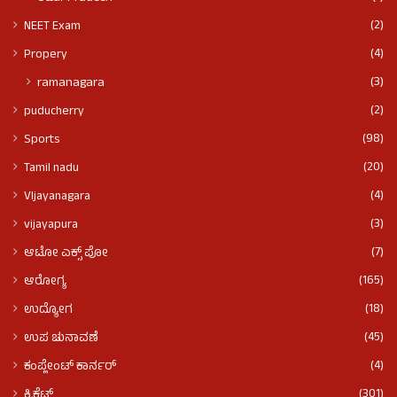
(2)
NEET Exam
(4)
Propery
(3)
ramanagara
(2)
puducherry
(98)
Sports
(20)
Tamil nadu
(4)
VIjayanagara
(3)
vijayapura
(7)
ಆಟೋ ಎಕ್ಸ್ ಪೋ
(165)
ಆರೋಗ್ಯ
(18)
ಉದ್ಯೋಗ
(45)
ಉಪ ಚುನಾವಣೆ
(4)
ಕಂಪ್ಲೇಂಟ್ ಕಾರ್ನರ್
(301)
ಕ್ರಿಕೆಟ್