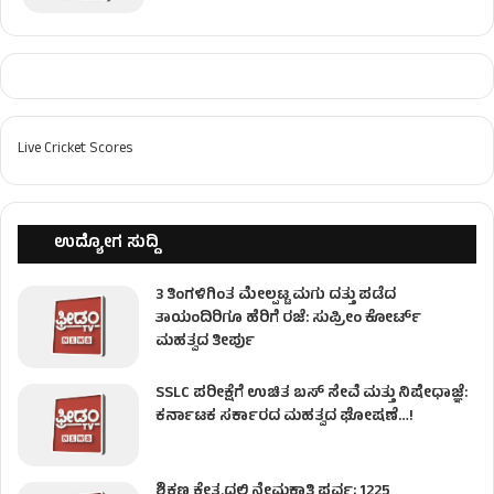
Live Cricket Scores
ಉದ್ಯೋಗ ಸುದ್ದಿ
3 ತಿಂಗಳಿಗಿಂತ ಮೇಲ್ಪಟ್ಟ ಮಗು ದತ್ತು ಪಡೆದ
ತಾಯಂದಿರಿಗೂ ಹೆರಿಗೆ ರಜೆ: ಸುಪ್ರೀಂ ಕೋರ್ಟ್
ಮಹತ್ವದ ತೀರ್ಪು
SSLC ಪರೀಕ್ಷೆಗೆ ಉಚಿತ ಬಸ್ ಸೇವೆ ಮತ್ತು ನಿಷೇಧಾಜ್ಞೆ:
ಕರ್ನಾಟಕ ಸರ್ಕಾರದ ಮಹತ್ವದ ಘೋಷಣೆ…!
ಶಿಕ್ಷಣ ಕ್ಷೇತ್ರದಲ್ಲಿ ನೇಮಕಾತಿ ಪರ್ವ; 1225