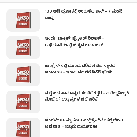
100 ಅಡಿ ಪ್ರಪಾತಕ್ಕೆ ಉರುಳಿದ ಬಸ್‌ – 7 ಮಂದಿ
ಸಾವು!
ಇಂದು ʻಟಾಕ್ಸಿಕ್ʼ ಟ್ರೈಲರ್ ರಿಲೀಸ್‌ –
ಅಭಿಮಾನಿಗಳಲ್ಲಿ ಹೆಚ್ಚಿದ ಕುತೂಹಲ!
ಕಾಂಗ್ರೆಸ್​ನಲ್ಲಿ ಮುಂದುವರಿದ ಸಚಿವ ಸ್ಥಾನದ
ಬಂಡಾಯ – ಇಂದು ದೆಹಲಿಗೆ ಡಿಕೆಶಿ ಭೇಟಿ!
ಮತ್ತೆ ಜನ ಸಾಮಾನ್ಯರ ಜೇಬಿಗೆ ಕತ್ತರಿ – ಎಲೆಕ್ಟ್ರಾನಿಕ್ಸ್ &
ಮೊಬೈಲ್ ಉತ್ಪನ್ನಗಳ ಬೆಲೆ ಏರಿಕೆ!
ಬೆಂಗಳೂರು-ಮೈಸೂರು ಎಕ್ಸ್‌ಪ್ರೆಸ್‌ವೇನಲ್ಲಿ ಭೀಕರ
ಅಪಘಾತ – ಇಬ್ಬರು ದುರ್ಮರಣ!