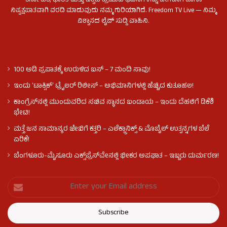
ಕರ್ನಾಟಕ, ಭಾರತ ಮತ್ತು ವಿಶ್ವದ ಪ್ರಮುಖ ಘಟನೆಗಳನ್ನು ವೇಗವಾಗಿ ಹಾಗೂ
ನಿಷ್ಪಕ್ಷಪಾತವಾಗಿ ವರದಿ ಮಾಡುವುದು ನಮ್ಮ ಗುರಿಯಾಗಿದೆ. Freedom TV Live — ನಿಮ್ಮ
ವಿಶ್ವಾಸದ ಲೈವ್ ಸುದ್ದಿ ವಾಹಿನಿ.
100 ಅಡಿ ಪ್ರಪಾತಕ್ಕೆ ಉರುಳಿದ ಬಸ್‌ – 7 ಮಂದಿ ಸಾವು!
ಇಂದು ʻಟಾಕ್ಸಿಕ್ʼ ಟ್ರೈಲರ್ ರಿಲೀಸ್‌ – ಅಭಿಮಾನಿಗಳಲ್ಲಿ ಹೆಚ್ಚಿದ ಕುತೂಹಲ!
ಕಾಂಗ್ರೆಸ್​ನಲ್ಲಿ ಮುಂದುವರಿದ ಸಚಿವ ಸ್ಥಾನದ ಬಂಡಾಯ – ಇಂದು ದೆಹಲಿಗೆ ಡಿಕೆಶಿ
ಭೇಟಿ!
ಮತ್ತೆ ಜನ ಸಾಮಾನ್ಯರ ಜೇಬಿಗೆ ಕತ್ತರಿ – ಎಲೆಕ್ಟ್ರಾನಿಕ್ಸ್ & ಮೊಬೈಲ್ ಉತ್ಪನ್ನಗಳ ಬೆಲೆ
ಏರಿಕೆ!
ಬೆಂಗಳೂರು-ಮೈಸೂರು ಎಕ್ಸ್‌ಪ್ರೆಸ್‌ವೇನಲ್ಲಿ ಭೀಕರ ಅಪಘಾತ – ಇಬ್ಬರು ದುರ್ಮರಣ!