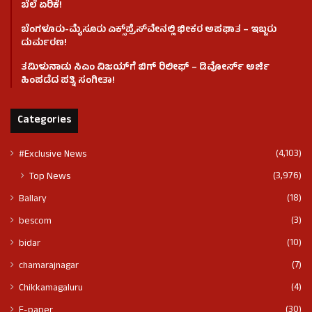
ಬೆಲೆ ಏರಿಕೆ!
ಬೆಂಗಳೂರು-ಮೈಸೂರು ಎಕ್ಸ್‌ಪ್ರೆಸ್‌ವೇನಲ್ಲಿ ಭೀಕರ ಅಪಘಾತ – ಇಬ್ಬರು
ದುರ್ಮರಣ!
ತಮಿಳುನಾಡು ಸಿಎಂ ವಿಜಯ್‌ಗೆ ಬಿಗ್ ರಿಲೀಫ್ – ಡಿವೋರ್ಸ್ ಅರ್ಜಿ
ಹಿಂಪಡೆದ ಪತ್ನಿ ಸಂಗೀತಾ!
Categories
(4,103)
#Exclusive News
(3,976)
Top News
(18)
Ballary
(3)
bescom
(10)
bidar
(7)
chamarajnagar
(4)
Chikkamagaluru
(30)
E-paper