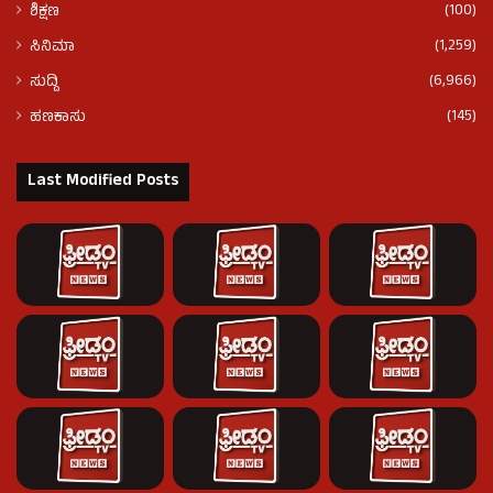
(100)
ಶಿಕ್ಷಣ
(1,259)
ಸಿನಿಮಾ
(6,966)
ಸುದ್ದಿ
(145)
ಹಣಕಾಸು
Last Modified Posts