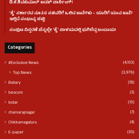
ಡಿ.ಕೆ.ಶಿವಕುಮಾರ್ ಖಡಕ್ ವಾರ್ನಿಂಗ್!
ʻಕೈʼ ಸರ್ಕಾರದ ನೂತನ ಸಚಿವರಿಗೆ ಒಲಿದ ಖಾತೆಗಳು – ಯಾರಿಗೆ ಯಾವ ಖಾತೆ?
ಇಲ್ಲಿದೆ ಸಂಭಾವ್ಯ ಪಟ್ಟಿ!
ಸಂಪುಟ ವಿಸ್ತರಣೆ ಬೆನ್ನಲ್ಲೇ ʻಕೈʼ ಪಾಳಯದಲ್ಲಿ ಭುಗಿಲೆದ್ದ ಬಂಡಾಯ!
Categories
(4,103)
#Exclusive News
(3,976)
Top News
(18)
Ballary
(3)
bescom
(10)
bidar
(7)
chamarajnagar
(4)
Chikkamagaluru
(30)
E-paper