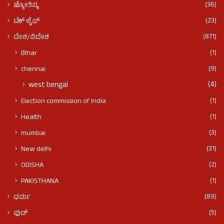
(36)
ಜ್ಯೋತಿಷ್ಯ
(23)
ಟೆಕ್ ಲೈಫ್
(871)
ದೇಶ/ವಿದೇಶ
(1)
BIhar
(9)
chennai
(4)
west bengal
(1)
Election commission of India
(1)
Health
(3)
mumbai
(31)
New delhi
(2)
ODISHA
(1)
PAKISTHANA
(89)
ಧರ್ಮ
(5)
ಫುಡ್​​