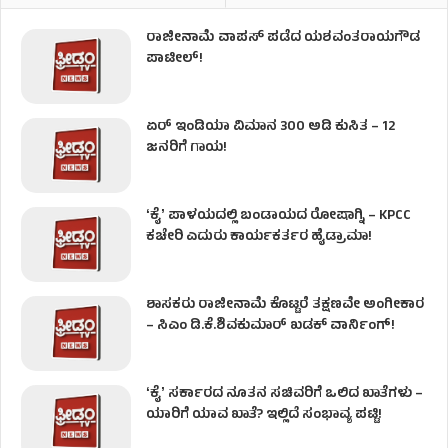
ರಾಜೀನಾಮೆ ವಾಪಸ್ ಪಡೆದ ಯಶವಂತರಾಯಗೌಡ
ಪಾಟೀಲ್‌!
ಏರ್ ಇಂಡಿಯಾ ವಿಮಾನ 300 ಅಡಿ ಕುಸಿತ – 12
ಜನರಿಗೆ ಗಾಯ!
ʻಕೈʼ​ ಪಾಳಯದಲ್ಲಿ ಬಂಡಾಯದ ರೋಷಾಗ್ನಿ – KPCC
ಕಚೇರಿ ಎದುರು ಕಾರ್ಯಕರ್ತರ ಹೈಡ್ರಾಮಾ!
ಶಾಸಕರು ರಾಜೀನಾಮೆ ಕೊಟ್ಟರೆ ತಕ್ಷಣವೇ ಅಂಗೀಕಾರ
– ಸಿಎಂ ಡಿ.ಕೆ.ಶಿವಕುಮಾರ್ ಖಡಕ್ ವಾರ್ನಿಂಗ್!
ʻಕೈʼ ಸರ್ಕಾರದ ನೂತನ ಸಚಿವರಿಗೆ ಒಲಿದ ಖಾತೆಗಳು –
ಯಾರಿಗೆ ಯಾವ ಖಾತೆ? ಇಲ್ಲಿದೆ ಸಂಭಾವ್ಯ ಪಟ್ಟಿ!