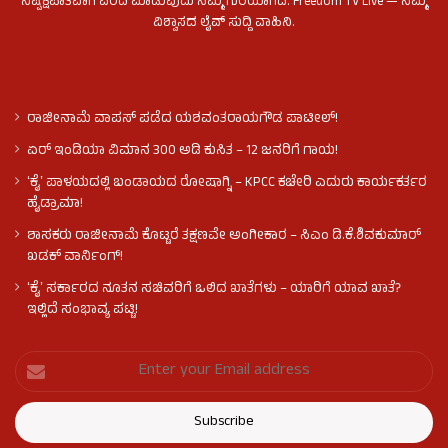
ನಿಷ್ಪಕ್ಷಪಾತವಾಗಿ ವರದಿ ಮಾಡುವುದು ನಮ್ಮ ಗುರಿಯಾಗಿದೆ. Freedom TV Live — ನಿಮ್ಮ
ವಿಶ್ವಾಸದ ಲೈವ್ ಸುದ್ದಿ ವಾಹಿನಿ.
ರಾಜೀನಾಮೆ ವಾಪಸ್ ಪಡೆದ ಯಶವಂತರಾಯಗೌಡ ಪಾಟೀಲ್‌!
ಏರ್ ಇಂಡಿಯಾ ವಿಮಾನ 300 ಅಡಿ ಕುಸಿತ – 12 ಜನರಿಗೆ ಗಾಯ!
ʻಕೈʼ​ ಪಾಳಯದಲ್ಲಿ ಬಂಡಾಯದ ರೋಷಾಗ್ನಿ – KPCC ಕಚೇರಿ ಎದುರು ಕಾರ್ಯಕರ್ತರ
ಹೈಡ್ರಾಮಾ!
ಶಾಸಕರು ರಾಜೀನಾಮೆ ಕೊಟ್ಟರೆ ತಕ್ಷಣವೇ ಅಂಗೀಕಾರ – ಸಿಎಂ ಡಿ.ಕೆ.ಶಿವಕುಮಾರ್
ಖಡಕ್ ವಾರ್ನಿಂಗ್!
ʻಕೈʼ ಸರ್ಕಾರದ ನೂತನ ಸಚಿವರಿಗೆ ಒಲಿದ ಖಾತೆಗಳು – ಯಾರಿಗೆ ಯಾವ ಖಾತೆ?
ಇಲ್ಲಿದೆ ಸಂಭಾವ್ಯ ಪಟ್ಟಿ!