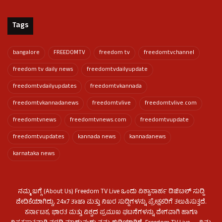
Tags
bangalore
FREEDOMTV
freedom tv
freedomtvchannel
freedom tv daily news
freedomtvdailyupdate
freedomtvdailyupdates
freedomtvkannada
freedomtvkannadanews
freedomtvlive
freedomtvlive.com
freedomtvnews
freedomtvnews.com
freedomtvupdate
freedomtvupdates
kannada news
kannadanews
karnataka news
ನಮ್ಮ ಬಗ್ಗೆ (About Us) Freedom TV Live ಒಂದು ವಿಶ್ವಾಸಾರ್ಹ ಡಿಜಿಟಲ್ ಸುದ್ದಿ
ವೇದಿಕೆಯಾಗಿದ್ದು, 24x7 ತಾಜಾ ಮತ್ತು ನಿಖರ ಸುದ್ದಿಗಳನ್ನು ಪ್ರೇಕ್ಷಕರಿಗೆ ತಲುಪಿಸುತ್ತದೆ.
ಕರ್ನಾಟಕ, ಭಾರತ ಮತ್ತು ವಿಶ್ವದ ಪ್ರಮುಖ ಘಟನೆಗಳನ್ನು ವೇಗವಾಗಿ ಹಾಗೂ