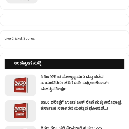
Live Cricket Scores
ಉದ್ಯೋಗ ಸುದ್ದಿ
3 ತಿಂಗಳಿಗಿಂತ ಮೇಲ್ಪಟ್ಟ ಮಗು ದತ್ತು ಪಡೆದ
ತಾಯಂದಿರಿಗೂ ಹೆರಿಗೆ ರಜೆ: ಸುಪ್ರೀಂ ಕೋರ್ಟ್
ಮಹತ್ವದ ತೀರ್ಪು
SSLC ಪರೀಕ್ಷೆಗೆ ಉಚಿತ ಬಸ್ ಸೇವೆ ಮತ್ತು ನಿಷೇಧಾಜ್ಞೆ:
ಕರ್ನಾಟಕ ಸರ್ಕಾರದ ಮಹತ್ವದ ಘೋಷಣೆ…!
ಶಿಕ್ಷಣ ಕ್ಷೇತ್ರದಲ್ಲಿ ನೇಮಕಾತಿ ಪರ್ವ; 1225