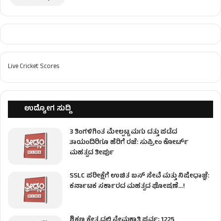
Live Cricket Scores
ಉದ್ಯೋಗ ಸುದ್ದಿ
3 ತಿಂಗಳಿಗಿಂತ ಮೇಲ್ಪಟ್ಟ ಮಗು ದತ್ತು ಪಡೆದ
ತಾಯಂದಿರಿಗೂ ಹೆರಿಗೆ ರಜೆ: ಸುಪ್ರೀಂ ಕೋರ್ಟ್
ಮಹತ್ವದ ತೀರ್ಪು
SSLC ಪರೀಕ್ಷೆಗೆ ಉಚಿತ ಬಸ್ ಸೇವೆ ಮತ್ತು ನಿಷೇಧಾಜ್ಞೆ:
ಕರ್ನಾಟಕ ಸರ್ಕಾರದ ಮಹತ್ವದ ಘೋಷಣೆ…!
ಶಿಕ್ಷಣ ಕ್ಷೇತ್ರದಲ್ಲಿ ನೇಮಕಾತಿ ಪರ್ವ; 1225