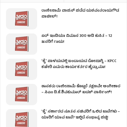
ರಾಜೀನಾಮೆ ವಾಪಸ್ ಪಡೆದ ಯಶವಂತರಾಯಗೌಡ
ಪಾಟೀಲ್‌!
ಏರ್ ಇಂಡಿಯಾ ವಿಮಾನ 300 ಅಡಿ ಕುಸಿತ – 12
ಜನರಿಗೆ ಗಾಯ!
ʻಕೈʼ​ ಪಾಳಯದಲ್ಲಿ ಬಂಡಾಯದ ರೋಷಾಗ್ನಿ – KPCC
ಕಚೇರಿ ಎದುರು ಕಾರ್ಯಕರ್ತರ ಹೈಡ್ರಾಮಾ!
ಶಾಸಕರು ರಾಜೀನಾಮೆ ಕೊಟ್ಟರೆ ತಕ್ಷಣವೇ ಅಂಗೀಕಾರ
– ಸಿಎಂ ಡಿ.ಕೆ.ಶಿವಕುಮಾರ್ ಖಡಕ್ ವಾರ್ನಿಂಗ್!
ʻಕೈʼ ಸರ್ಕಾರದ ನೂತನ ಸಚಿವರಿಗೆ ಒಲಿದ ಖಾತೆಗಳು –
ಯಾರಿಗೆ ಯಾವ ಖಾತೆ? ಇಲ್ಲಿದೆ ಸಂಭಾವ್ಯ ಪಟ್ಟಿ!