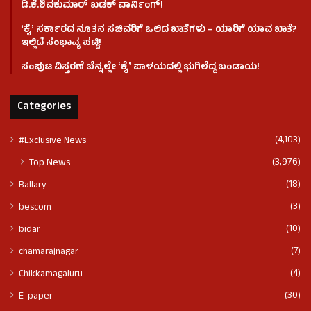
ಡಿ.ಕೆ.ಶಿವಕುಮಾರ್ ಖಡಕ್ ವಾರ್ನಿಂಗ್!
ʻಕೈʼ ಸರ್ಕಾರದ ನೂತನ ಸಚಿವರಿಗೆ ಒಲಿದ ಖಾತೆಗಳು – ಯಾರಿಗೆ ಯಾವ ಖಾತೆ?
ಇಲ್ಲಿದೆ ಸಂಭಾವ್ಯ ಪಟ್ಟಿ!
ಸಂಪುಟ ವಿಸ್ತರಣೆ ಬೆನ್ನಲ್ಲೇ ʻಕೈʼ ಪಾಳಯದಲ್ಲಿ ಭುಗಿಲೆದ್ದ ಬಂಡಾಯ!
Categories
(4,103)
#Exclusive News
(3,976)
Top News
(18)
Ballary
(3)
bescom
(10)
bidar
(7)
chamarajnagar
(4)
Chikkamagaluru
(30)
E-paper