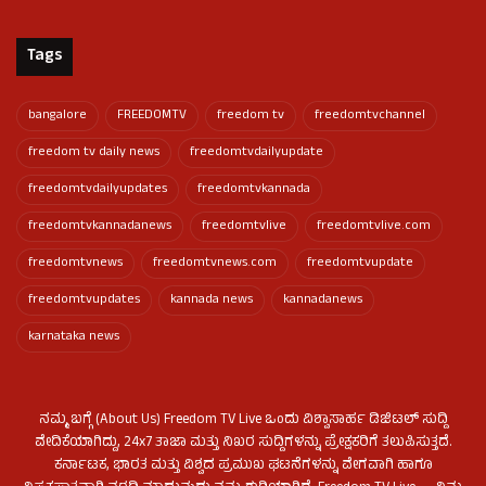
Tags
bangalore
FREEDOMTV
freedom tv
freedomtvchannel
freedom tv daily news
freedomtvdailyupdate
freedomtvdailyupdates
freedomtvkannada
freedomtvkannadanews
freedomtvlive
freedomtvlive.com
freedomtvnews
freedomtvnews.com
freedomtvupdate
freedomtvupdates
kannada news
kannadanews
karnataka news
ನಮ್ಮ ಬಗ್ಗೆ (About Us) Freedom TV Live ಒಂದು ವಿಶ್ವಾಸಾರ್ಹ ಡಿಜಿಟಲ್ ಸುದ್ದಿ
ವೇದಿಕೆಯಾಗಿದ್ದು, 24x7 ತಾಜಾ ಮತ್ತು ನಿಖರ ಸುದ್ದಿಗಳನ್ನು ಪ್ರೇಕ್ಷಕರಿಗೆ ತಲುಪಿಸುತ್ತದೆ.
ಕರ್ನಾಟಕ, ಭಾರತ ಮತ್ತು ವಿಶ್ವದ ಪ್ರಮುಖ ಘಟನೆಗಳನ್ನು ವೇಗವಾಗಿ ಹಾಗೂ