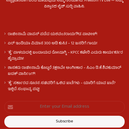
ನಿಷ್ಪಕ್ಷಪಾತವಾಗಿ ವರದಿ ಮಾಡುವುದು ನಮ್ಮ ಗುರಿಯಾಗಿದೆ. Freedom TV Live — ನಿಮ್ಮ
ವಿಶ್ವಾಸದ ಲೈವ್ ಸುದ್ದಿ ವಾಹಿನಿ.
ರಾಜೀನಾಮೆ ವಾಪಸ್ ಪಡೆದ ಯಶವಂತರಾಯಗೌಡ ಪಾಟೀಲ್‌!
ಏರ್ ಇಂಡಿಯಾ ವಿಮಾನ 300 ಅಡಿ ಕುಸಿತ – 12 ಜನರಿಗೆ ಗಾಯ!
ʻಕೈʼ​ ಪಾಳಯದಲ್ಲಿ ಬಂಡಾಯದ ರೋಷಾಗ್ನಿ – KPCC ಕಚೇರಿ ಎದುರು ಕಾರ್ಯಕರ್ತರ
ಹೈಡ್ರಾಮಾ!
ಶಾಸಕರು ರಾಜೀನಾಮೆ ಕೊಟ್ಟರೆ ತಕ್ಷಣವೇ ಅಂಗೀಕಾರ – ಸಿಎಂ ಡಿ.ಕೆ.ಶಿವಕುಮಾರ್
ಖಡಕ್ ವಾರ್ನಿಂಗ್!
ʻಕೈʼ ಸರ್ಕಾರದ ನೂತನ ಸಚಿವರಿಗೆ ಒಲಿದ ಖಾತೆಗಳು – ಯಾರಿಗೆ ಯಾವ ಖಾತೆ?
ಇಲ್ಲಿದೆ ಸಂಭಾವ್ಯ ಪಟ್ಟಿ!