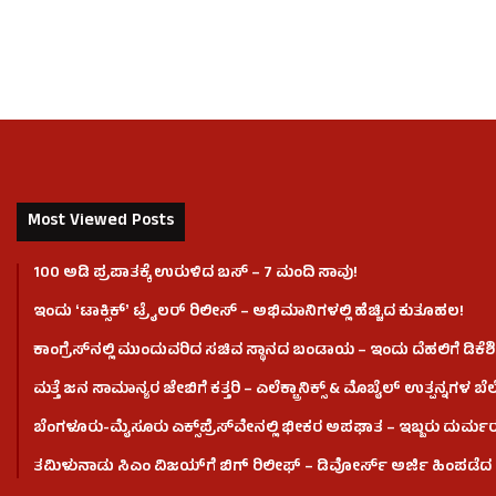
Most Viewed Posts
100 ಅಡಿ ಪ್ರಪಾತಕ್ಕೆ ಉರುಳಿದ ಬಸ್‌ – 7 ಮಂದಿ ಸಾವು!
ಇಂದು ʻಟಾಕ್ಸಿಕ್ʼ ಟ್ರೈಲರ್ ರಿಲೀಸ್‌ – ಅಭಿಮಾನಿಗಳಲ್ಲಿ ಹೆಚ್ಚಿದ ಕುತೂಹಲ!
ಕಾಂಗ್ರೆಸ್​ನಲ್ಲಿ ಮುಂದುವರಿದ ಸಚಿವ ಸ್ಥಾನದ ಬಂಡಾಯ – ಇಂದು ದೆಹಲಿಗೆ ಡಿಕೆಶಿ
ಮತ್ತೆ ಜನ ಸಾಮಾನ್ಯರ ಜೇಬಿಗೆ ಕತ್ತರಿ – ಎಲೆಕ್ಟ್ರಾನಿಕ್ಸ್ & ಮೊಬೈಲ್ ಉತ್ಪನ್ನಗಳ ಬೆಲೆ
ಬೆಂಗಳೂರು-ಮೈಸೂರು ಎಕ್ಸ್‌ಪ್ರೆಸ್‌ವೇನಲ್ಲಿ ಭೀಕರ ಅಪಘಾತ – ಇಬ್ಬರು ದುರ್ಮ
ತಮಿಳುನಾಡು ಸಿಎಂ ವಿಜಯ್‌ಗೆ ಬಿಗ್ ರಿಲೀಫ್ – ಡಿವೋರ್ಸ್ ಅರ್ಜಿ ಹಿಂಪಡೆದ ಪ