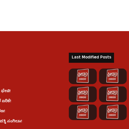
Last Modified Posts
 ಭೇಟಿ!
 ಏರಿಕೆ!
ರಣ!
ತ್ನಿ ಸಂಗೀತಾ!