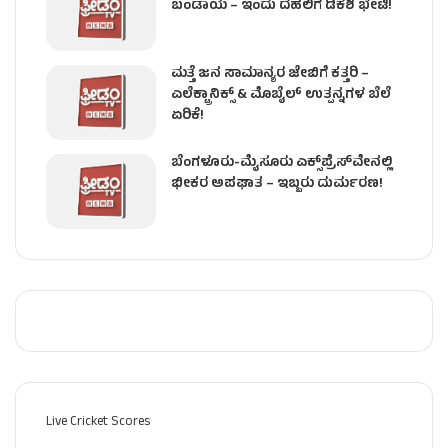
ಬಂಡಾಯ – ಇಂದು ದೆಹಲಿಗೆ ಡಿಕೆಶಿ ಭೇಟಿ!
ಮತ್ತೆ ಜನ ಸಾಮಾನ್ಯರ ಜೇಬಿಗೆ ಕತ್ತರಿ –
ಎಲೆಕ್ಟ್ರಾನಿಕ್ಸ್ & ಮೊಬೈಲ್ ಉತ್ಪನ್ನಗಳ ಬೆಲೆ
ಏರಿಕೆ!
ಬೆಂಗಳೂರು-ಮೈಸೂರು ಎಕ್ಸ್‌ಪ್ರೆಸ್‌ವೇನಲ್ಲಿ
ಭೀಕರ ಅಪಘಾತ – ಇಬ್ಬರು ದುರ್ಮರಣ!
Live Cricket Scores