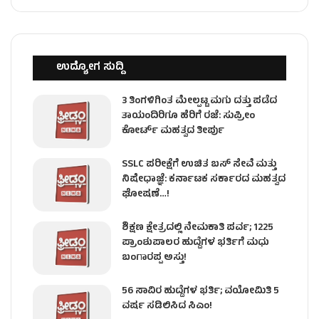
ಉದ್ಯೋಗ ಸುದ್ದಿ
3 ತಿಂಗಳಿಗಿಂತ ಮೇಲ್ಪಟ್ಟ ಮಗು ದತ್ತು ಪಡೆದ
ತಾಯಂದಿರಿಗೂ ಹೆರಿಗೆ ರಜೆ: ಸುಪ್ರೀಂ
ಕೋರ್ಟ್ ಮಹತ್ವದ ತೀರ್ಪು
SSLC ಪರೀಕ್ಷೆಗೆ ಉಚಿತ ಬಸ್ ಸೇವೆ ಮತ್ತು
ನಿಷೇಧಾಜ್ಞೆ: ಕರ್ನಾಟಕ ಸರ್ಕಾರದ ಮಹತ್ವದ
ಘೋಷಣೆ…!
ಶಿಕ್ಷಣ ಕ್ಷೇತ್ರದಲ್ಲಿ ನೇಮಕಾತಿ ಪರ್ವ; 1225
ಪ್ರಾಂಶುಪಾಲರ ಹುದ್ದೆಗಳ ಭರ್ತಿಗೆ ಮಧು
ಬಂಗಾರಪ್ಪ ಅಸ್ತು!
56 ಸಾವಿರ ಹುದ್ದೆಗಳ ಭರ್ತಿ; ವಯೋಮಿತಿ 5
ವರ್ಷ ಸಡಿಲಿಸಿದ ಸಿಎಂ!