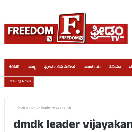
HOME
ರಾಜ್ಯ
ಫ್ರೀಡಂ ಟಿವಿ ವಿಶೇಷ
ರಾಜಕೀಯ
ಸಿನಿಮಾ
ದ
Breaking News
Home
/
dmdk leader vijayakanth
dmdk leader vijayaka