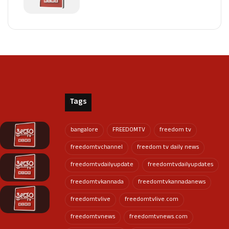
Tags
bangalore
FREEDOMTV
freedom tv
freedomtvchannel
freedom tv daily news
freedomtvdailyupdate
freedomtvdailyupdates
freedomtvkannada
freedomtvkannadanews
freedomtvlive
freedomtvlive.com
freedomtvnews
freedomtvnews.com