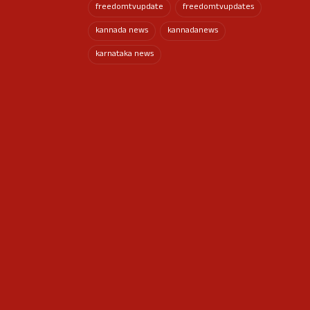
freedomtvupdate
freedomtvupdates
kannada news
kannadanews
karnataka news