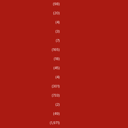
(98)
(20)
(4)
(3)
(7)
(165)
(18)
(45)
(4)
(301)
(733)
(2)
(49)
(1,971)