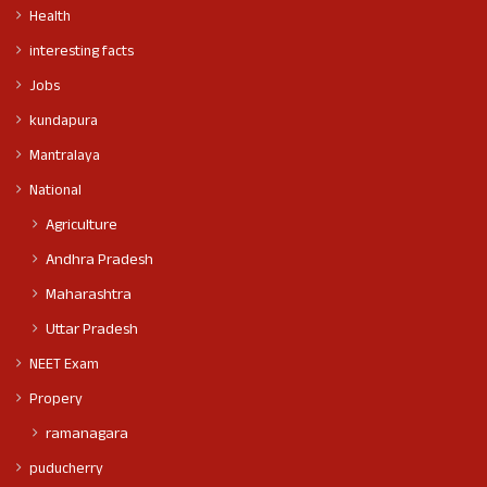
Health
interesting facts
Jobs
kundapura
Mantralaya
National
Agriculture
Andhra Pradesh
Maharashtra
Uttar Pradesh
NEET Exam
Propery
ramanagara
puducherry