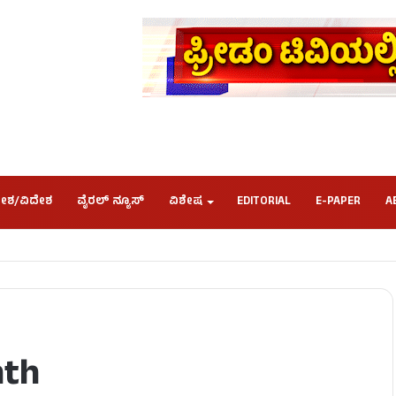
ೇಶ/ವಿದೇಶ
ವೈರಲ್ ನ್ಯೂಸ್
ವಿಶೇಷ
EDITORIAL
E-PAPER
A
nth