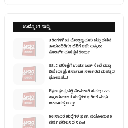
ಉದ್ಯೋಗ ಸುದ್ದಿ
3 ತಿಂಗಳಿಗಿಂತ ಮೇಲ್ಪಟ್ಟ ಮಗು ದತ್ತು ಪಡೆದ
ತಾಯಂದಿರಿಗೂ ಹೆರಿಗೆ ರಜೆ: ಸುಪ್ರೀಂ
ಕೋರ್ಟ್ ಮಹತ್ವದ ತೀರ್ಪು
SSLC ಪರೀಕ್ಷೆಗೆ ಉಚಿತ ಬಸ್ ಸೇವೆ ಮತ್ತು
ನಿಷೇಧಾಜ್ಞೆ: ಕರ್ನಾಟಕ ಸರ್ಕಾರದ ಮಹತ್ವದ
ಘೋಷಣೆ…!
ಶಿಕ್ಷಣ ಕ್ಷೇತ್ರದಲ್ಲಿ ನೇಮಕಾತಿ ಪರ್ವ; 1225
ಪ್ರಾಂಶುಪಾಲರ ಹುದ್ದೆಗಳ ಭರ್ತಿಗೆ ಮಧು
ಬಂಗಾರಪ್ಪ ಅಸ್ತು!
56 ಸಾವಿರ ಹುದ್ದೆಗಳ ಭರ್ತಿ; ವಯೋಮಿತಿ 5
ವರ್ಷ ಸಡಿಲಿಸಿದ ಸಿಎಂ!