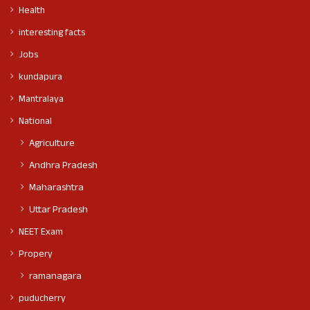
Health
interesting facts
Jobs
kundapura
Mantralaya
National
Agriculture
Andhra Pradesh
Maharashtra
Uttar Pradesh
NEET Exam
Propery
ramanagara
puducherry