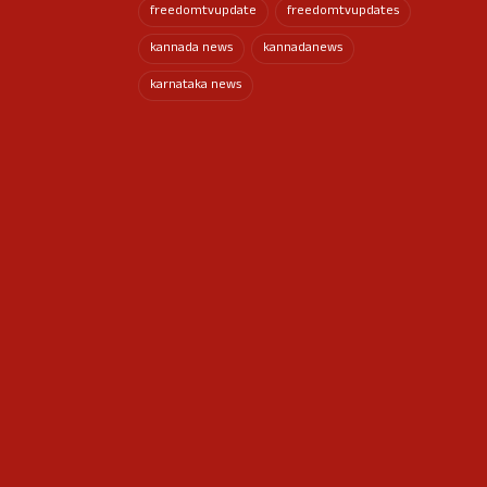
freedomtvupdate
freedomtvupdates
kannada news
kannadanews
karnataka news