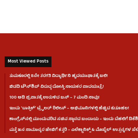
Most Viewed Posts
ತುಮಕೂರಲ್ಲಿ 8ನೇ ತರಗತಿ ವಿದ್ಯಾರ್ಥಿನಿ ಹೃದಯಾಘಾತಕ್ಕೆ ಬಲಿ!
ಬಿಡದಿ ಟೌನ್‌ಶಿಪ್‌ ವಿರುದ್ಧ ದೋಸ್ತಿ ನಾಯಕರ ಪಾದಯಾತ್ರೆ!
100 ಅಡಿ ಪ್ರಪಾತಕ್ಕೆ ಉರುಳಿದ ಬಸ್‌ – 7 ಮಂದಿ ಸಾವು!
ಇಂದು ʻಟಾಕ್ಸಿಕ್ʼ ಟ್ರೈಲರ್ ರಿಲೀಸ್‌ – ಅಭಿಮಾನಿಗಳಲ್ಲಿ ಹೆಚ್ಚಿದ ಕುತೂಹಲ!
ಕಾಂಗ್ರೆಸ್​ನಲ್ಲಿ ಮುಂದುವರಿದ ಸಚಿವ ಸ್ಥಾನದ ಬಂಡಾಯ – ಇಂದು ದೆಹಲಿಗೆ ಡಿಕೆಶಿ
ಮತ್ತೆ ಜನ ಸಾಮಾನ್ಯರ ಜೇಬಿಗೆ ಕತ್ತರಿ – ಎಲೆಕ್ಟ್ರಾನಿಕ್ಸ್ & ಮೊಬೈಲ್ ಉತ್ಪನ್ನಗಳ ಬೆಲೆ