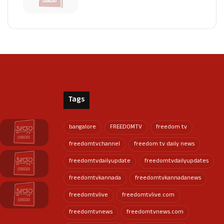
Tags
bangalore
FREEDOMTV
freedom tv
freedomtvchannel
freedom tv daily news
freedomtvdailyupdate
freedomtvdailyupdates
freedomtvkannada
freedomtvkannadanews
freedomtvlive
freedomtvlive.com
freedomtvnews
freedomtvnews.com