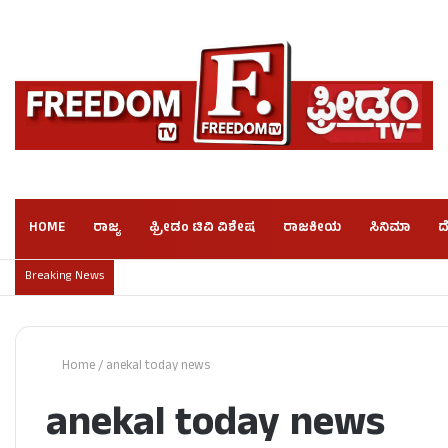
HOME
ರಾಜ್ಯ
ಫ್ರೀಡಂ ಟಿವಿ ವಿಶೇಷ
ರಾಜಕೀಯ
ಸಿನಿಮಾ
ದ
Breaking News
Home
/
anekal today news
anekal today news