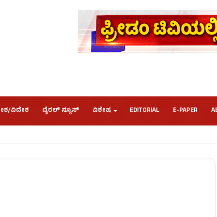
ೇಶ/ವಿದೇಶ
ವೈರಲ್ ನ್ಯೂಸ್
ವಿಶೇಷ
EDITORIAL
E-PAPER
A