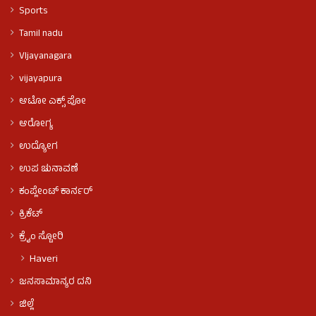
Sports
Tamil nadu
VIjayanagara
vijayapura
ಆಟೋ ಎಕ್ಸ್ ಪೋ
ಆರೋಗ್ಯ
ಉದ್ಯೋಗ
ಉಪ ಚುನಾವಣೆ
ಕಂಪ್ಲೇಂಟ್ ಕಾರ್ನರ್
ಕ್ರಿಕೆಟ್
ಕ್ರೈಂ ಸ್ಟೋರಿ
Haveri
ಜನಸಾಮಾನ್ಯರ ದನಿ
ಜಿಲ್ಲೆ