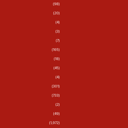
(98)
(20)
(4)
(3)
(7)
(165)
(18)
(45)
(4)
(301)
(733)
(2)
(49)
(1,972)