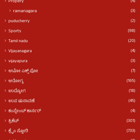
(4)
Propery
(3)
ramanagara
(2)
puducherry
(98)
Sports
(20)
Tamil nadu
(4)
VIjayanagara
(3)
vijayapura
(7)
ಆಟೋ ಎಕ್ಸ್ ಪೋ
(165)
ಆರೋಗ್ಯ
(18)
ಉದ್ಯೋಗ
(45)
ಉಪ ಚುನಾವಣೆ
(4)
ಕಂಪ್ಲೇಂಟ್ ಕಾರ್ನರ್
(301)
ಕ್ರಿಕೆಟ್
(733)
ಕ್ರೈಂ ಸ್ಟೋರಿ