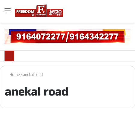
Home
/
anekal road
anekal road
ಕ್ರೈಂ ಸ್ಟೋರಿ