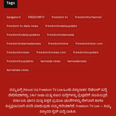
Tags
bangalore
FREEDOMTV
freedom tv
freedomtvchannel
freedom tv daily news
freedomtvdailyupdate
freedomtvdailyupdates
freedomtvkannada
freedomtvkannadanews
freedomtvlive
freedomtvlive.com
freedomtvnews
freedomtvnews.com
freedomtvupdate
freedomtvupdates
kannada news
kannadanews
karnataka news
ನಮ್ಮ ಬಗ್ಗೆ (About Us) Freedom TV Live ಒಂದು ವಿಶ್ವಾಸಾರ್ಹ ಡಿಜಿಟಲ್ ಸುದ್ದಿ
ವೇದಿಕೆಯಾಗಿದ್ದು, 24x7 ತಾಜಾ ಮತ್ತು ನಿಖರ ಸುದ್ದಿಗಳನ್ನು ಪ್ರೇಕ್ಷಕರಿಗೆ ತಲುಪಿಸುತ್ತದೆ.
ಕರ್ನಾಟಕ, ಭಾರತ ಮತ್ತು ವಿಶ್ವದ ಪ್ರಮುಖ ಘಟನೆಗಳನ್ನು ವೇಗವಾಗಿ ಹಾಗೂ
ನಿಷ್ಪಕ್ಷಪಾತವಾಗಿ ವರದಿ ಮಾಡುವುದು ನಮ್ಮ ಗುರಿಯಾಗಿದೆ. Freedom TV Live — ನಿಮ್ಮ
ವಿಶ್ವಾಸದ ಲೈವ್ ಸುದ್ದಿ ವಾಹಿನಿ.