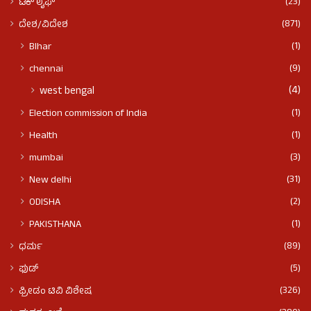
(23)
ಟೆಕ್ ಲೈಫ್
(871)
ದೇಶ/ವಿದೇಶ
(1)
BIhar
(9)
chennai
(4)
west bengal
(1)
Election commission of India
(1)
Health
(3)
mumbai
(31)
New delhi
(2)
ODISHA
(1)
PAKISTHANA
(89)
ಧರ್ಮ
(5)
ಫುಡ್​​
(326)
ಫ್ರೀಡಂ ಟಿವಿ ವಿಶೇಷ