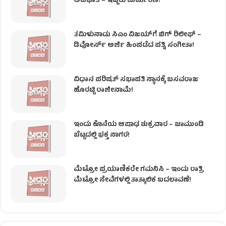
ಅಪಘಾತ – ಇಬ್ಬರು ದುರ್ಮರಣ!
ತಮಿಳುನಾಡು ಸಿಎಂ ವಿಜಯ್‌ಗೆ ಬಿಗ್ ರಿಲೀಫ್ –
ಡಿವೋರ್ಸ್ ಅರ್ಜಿ ಹಿಂಪಡೆದ ಪತ್ನಿ ಸಂಗೀತಾ!
ವಿಧಾನ ಪರಿಷತ್ ಸಭಾಪತಿ ಸ್ಥಾನಕ್ಕೆ ಬಸವರಾಜ
ಹೊರಟ್ಟಿ ರಾಜೀನಾಮೆ!
ಇಂದು ಕೊನೆಯ ಆಷಾಢ ಶುಕ್ರವಾರ – ಚಾಮುಂಡಿ
ಬೆಟ್ಟದಲ್ಲಿ ಭಕ್ತ ಸಾಗರ!
ಮೆಟ್ರೋ ಪ್ರಯಾಣಿಕರೇ ಗಮನಿಸಿ – ಇಂದು ರಾತ್ರಿ
ಮೆಟ್ರೋ ಸೇವೆಗಳಲ್ಲಿ ತಾತ್ಕಾಲಿಕ ಬದಲಾವಣೆ!