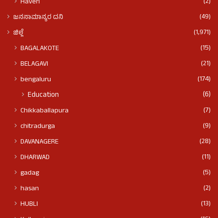
(2)
Haveri
(49)
ಜನಸಾಮಾನ್ಯರ ದನಿ
(1,971)
ಜಿಲ್ಲೆ
(15)
BAGALAKOTE
(21)
BELAGAVI
(174)
bengaluru
(6)
Education
(7)
Chikkaballapura
(9)
chitradurga
(28)
DAVANAGERE
(11)
DHARWAD
(5)
gadag
(2)
hasan
(13)
HUBLI