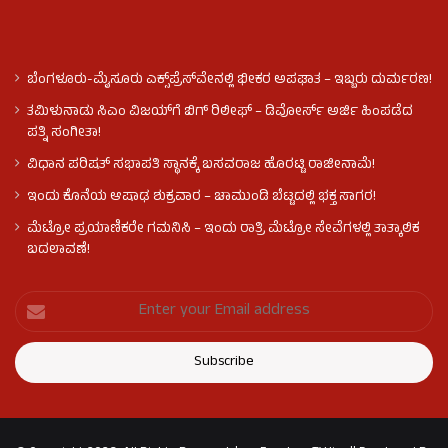
ಬೆಂಗಳೂರು-ಮೈಸೂರು ಎಕ್ಸ್‌ಪ್ರೆಸ್‌ವೇನಲ್ಲಿ ಭೀಕರ ಅಪಘಾತ – ಇಬ್ಬರು ದುರ್ಮರಣ!
ತಮಿಳುನಾಡು ಸಿಎಂ ವಿಜಯ್‌ಗೆ ಬಿಗ್ ರಿಲೀಫ್ – ಡಿವೋರ್ಸ್ ಅರ್ಜಿ ಹಿಂಪಡೆದ
ಪತ್ನಿ ಸಂಗೀತಾ!
ವಿಧಾನ ಪರಿಷತ್ ಸಭಾಪತಿ ಸ್ಥಾನಕ್ಕೆ ಬಸವರಾಜ ಹೊರಟ್ಟಿ ರಾಜೀನಾಮೆ!
ಇಂದು ಕೊನೆಯ ಆಷಾಢ ಶುಕ್ರವಾರ – ಚಾಮುಂಡಿ ಬೆಟ್ಟದಲ್ಲಿ ಭಕ್ತ ಸಾಗರ!
ಮೆಟ್ರೋ ಪ್ರಯಾಣಿಕರೇ ಗಮನಿಸಿ – ಇಂದು ರಾತ್ರಿ ಮೆಟ್ರೋ ಸೇವೆಗಳಲ್ಲಿ ತಾತ್ಕಾಲಿಕ
ಬದಲಾವಣೆ!