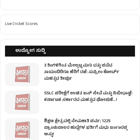
Live Cricket Scores
ಉದ್ಯೋಗ ಸುದ್ದಿ
3 ತಿಂಗಳಿಗಿಂತ ಮೇಲ್ಪಟ್ಟ ಮಗು ದತ್ತು ಪಡೆದ
ತಾಯಂದಿರಿಗೂ ಹೆರಿಗೆ ರಜೆ: ಸುಪ್ರೀಂ ಕೋರ್ಟ್
ಮಹತ್ವದ ತೀರ್ಪು
SSLC ಪರೀಕ್ಷೆಗೆ ಉಚಿತ ಬಸ್ ಸೇವೆ ಮತ್ತು ನಿಷೇಧಾಜ್ಞೆ:
ಕರ್ನಾಟಕ ಸರ್ಕಾರದ ಮಹತ್ವದ ಘೋಷಣೆ…!
ಶಿಕ್ಷಣ ಕ್ಷೇತ್ರದಲ್ಲಿ ನೇಮಕಾತಿ ಪರ್ವ; 1225
ಪ್ರಾಂಶುಪಾಲರ ಹುದ್ದೆಗಳ ಭರ್ತಿಗೆ ಮಧು ಬಂಗಾರಪ್ಪ
ಅಸ್ತು!