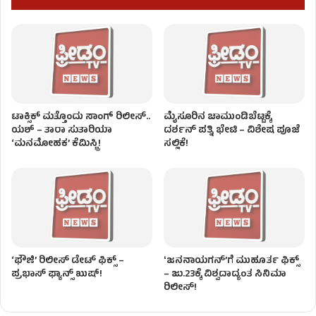
ಟಾಕ್ಸಿಕ್ ಮತ್ತೊಂದು ಸಾಂಗ್‌ ರಿಲೀಸ್‌..
ಮೈಸೂರಿನ ಚಾಮುಂಡಿಬೆಟ್ಟಕ್ಕೆ
ಯಶ್ – ತಾರಾ ಸುತಾರಿಯಾ
ದರ್ಶನ್ ಪತ್ನಿ ಭೇಟಿ – ವಿಶೇಷ ಪೂಜೆ
‘ಮನಮೋಹಕ’ ಕೆಮಿಸ್ಟ್ರಿ!
ಸಲ್ಲಿಕೆ!
‘ಫೌಜಿ’ ರಿಲೀಸ್ ಡೇಟ್ ಫಿಕ್ಸ್ –
ʻಜನನಾಯಗನ್’ಗೆ ಮುಹೂರ್ತ ಫಿಕ್ಸ್
ಪ್ರಭಾಸ್ ಫ್ಯಾನ್ಸ್ ಖುಷ್!
– ಜು.23ಕ್ಕೆ ವಿಶ್ವದಾದ್ಯಂತ ಸಿನಿಮಾ
ರಿಲೀಸ್!