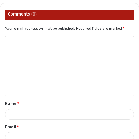
Comments (0)
Your email address will not be published.
Required fields are marked
*
C
o
m
m
e
n
t
Name
*
*
Email
*