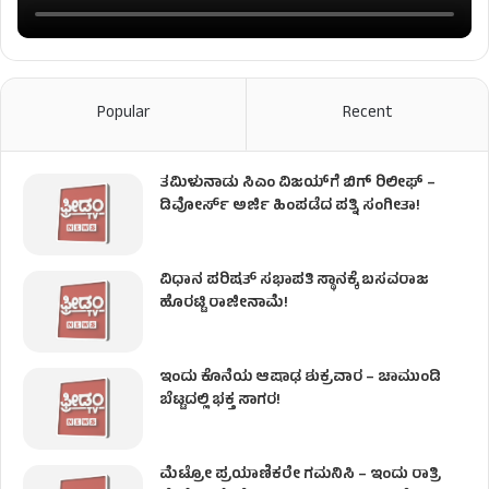
Popular
Recent
ತಮಿಳುನಾಡು ಸಿಎಂ ವಿಜಯ್‌ಗೆ ಬಿಗ್ ರಿಲೀಫ್ –
ಡಿವೋರ್ಸ್ ಅರ್ಜಿ ಹಿಂಪಡೆದ ಪತ್ನಿ ಸಂಗೀತಾ!
ವಿಧಾನ ಪರಿಷತ್ ಸಭಾಪತಿ ಸ್ಥಾನಕ್ಕೆ ಬಸವರಾಜ
ಹೊರಟ್ಟಿ ರಾಜೀನಾಮೆ!
ಇಂದು ಕೊನೆಯ ಆಷಾಢ ಶುಕ್ರವಾರ – ಚಾಮುಂಡಿ
ಬೆಟ್ಟದಲ್ಲಿ ಭಕ್ತ ಸಾಗರ!
ಮೆಟ್ರೋ ಪ್ರಯಾಣಿಕರೇ ಗಮನಿಸಿ – ಇಂದು ರಾತ್ರಿ