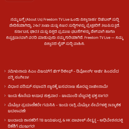
ನಮ್ಮ ಬಗ್ಗೆ (About Us) Freedom TV Live ಒಂದು ವಿಶ್ವಾಸಾರ್ಹ ಡಿಜಿಟಲ್ ಸುದ್ದಿ
ವೇದಿಕೆಯಾಗಿದ್ದು, 24x7 ತಾಜಾ ಮತ್ತು ನಿಖರ ಸುದ್ದಿಗಳನ್ನು ಪ್ರೇಕ್ಷಕರಿಗೆ ತಲುಪಿಸುತ್ತದೆ.
ಕರ್ನಾಟಕ, ಭಾರತ ಮತ್ತು ವಿಶ್ವದ ಪ್ರಮುಖ ಘಟನೆಗಳನ್ನು ವೇಗವಾಗಿ ಹಾಗೂ
ನಿಷ್ಪಕ್ಷಪಾತವಾಗಿ ವರದಿ ಮಾಡುವುದು ನಮ್ಮ ಗುರಿಯಾಗಿದೆ. Freedom TV Live — ನಿಮ್ಮ
ವಿಶ್ವಾಸದ ಲೈವ್ ಸುದ್ದಿ ವಾಹಿನಿ.
ತಮಿಳುನಾಡು ಸಿಎಂ ವಿಜಯ್‌ಗೆ ಬಿಗ್ ರಿಲೀಫ್ – ಡಿವೋರ್ಸ್ ಅರ್ಜಿ ಹಿಂಪಡೆದ
ಪತ್ನಿ ಸಂಗೀತಾ!
ವಿಧಾನ ಪರಿಷತ್ ಸಭಾಪತಿ ಸ್ಥಾನಕ್ಕೆ ಬಸವರಾಜ ಹೊರಟ್ಟಿ ರಾಜೀನಾಮೆ!
ಇಂದು ಕೊನೆಯ ಆಷಾಢ ಶುಕ್ರವಾರ – ಚಾಮುಂಡಿ ಬೆಟ್ಟದಲ್ಲಿ ಭಕ್ತ ಸಾಗರ!
ಮೆಟ್ರೋ ಪ್ರಯಾಣಿಕರೇ ಗಮನಿಸಿ – ಇಂದು ರಾತ್ರಿ ಮೆಟ್ರೋ ಸೇವೆಗಳಲ್ಲಿ ತಾತ್ಕಾಲಿಕ
ಬದಲಾವಣೆ!
ಬಂಡಾಯ ಶಾಸಕರಿಗೆ TB ಜಯಚಂದ್ರ & HK ಪಾಟೀಲ್ ನೇತೃತ್ವ – ಅಧಿವೇಶನದಲ್ಲಿ
ಡಿಕೆಶಿಗೆ ಮುಜುಗರ!