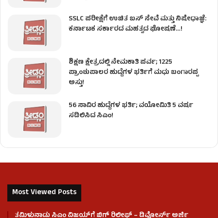
SSLC ಪರೀಕ್ಷೆಗೆ ಉಚಿತ ಬಸ್ ಸೇವೆ ಮತ್ತು ನಿಷೇಧಾಜ್ಞೆ:
ಕರ್ನಾಟಕ ಸರ್ಕಾರದ ಮಹತ್ವದ ಘೋಷಣೆ…!
ಶಿಕ್ಷಣ ಕ್ಷೇತ್ರದಲ್ಲಿ ನೇಮಕಾತಿ ಪರ್ವ; 1225
ಪ್ರಾಂಶುಪಾಲರ ಹುದ್ದೆಗಳ ಭರ್ತಿಗೆ ಮಧು ಬಂಗಾರಪ್ಪ
ಅಸ್ತು!
56 ಸಾವಿರ ಹುದ್ದೆಗಳ ಭರ್ತಿ; ವಯೋಮಿತಿ 5 ವರ್ಷ
ಸಡಿಲಿಸಿದ ಸಿಎಂ!
Most Viewed Posts
ತಮಿಳುನಾಡು ಸಿಎಂ ವಿಜಯ್‌ಗೆ ಬಿಗ್ ರಿಲೀಫ್ – ಡಿವೋರ್ಸ್ ಅರ್ಜಿ