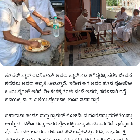
ಸೂಪರ್​​​ ಸ್ಟಾರ್​ ರಜನಿಕಾಂತ್​​​​ ಅವರು ಸ್ಟಾರ್​​ ನಟ ಆಗಿದ್ದರೂ, ಸರಳ ಜೀವನ
ನಡೆಸಲು ಅವರು ಆದ್ಯತೆ ನೀಡುತ್ತಾರೆ.. ಇದೀಗ ಈಗ ಅವರ ಹೊಸ ಫೋಟೋ
ಒಂದು ವೈರಲ್ ಆಗಿದೆ. ರಿಷಿಕೇಶಕ್ಕೆ ತೆರಳು ವೇಳೆ ಅವರು, ಸರಳವಾಗಿ ರಸ್ತೆ
ಬದಿಯಲ್ಲಿ ನಿಂತು ಎಲೆಯ ಪ್ಲೇಟ್​ನಲ್ಲಿ ಊಟ ಸವಿದಿದ್ದಾರೆ..
ಐಷಾರಾಮಿ ಜೀವನ ಮತ್ತು ಗ್ಲಾಮರ್ ಲೋಕದಿಂದ ದೂರವಿದ್ದು ಸರಳತೆಯನ್ನು
ಆಯ್ಕೆ ಮಾಡಿಕೊಂಡಿದ್ದು, ಅವರ ನೈಜ ಭಕ್ತಿಯನ್ನು ಸೂಚಿಸುವಂತಿದೆ. ಇನ್ನೊಂದು
ಫೋಟೋದಲ್ಲಿ ಅವರು ಸರಳವಾದ ಬಿಳಿ ಬಟ್ಟೆಗಳನ್ನು ಧರಿಸಿ, ಆಶ್ರಮದಲ್ಲಿ