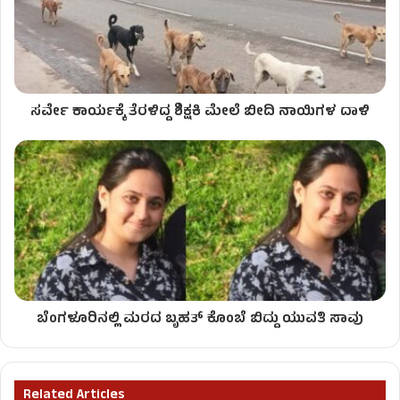
ಸರ್ವೇ ಕಾರ್ಯಕ್ಕೆ ತೆರಳಿದ್ದ ಶಿಕ್ಷಕಿ ಮೇಲೆ ಬೀದಿ ನಾಯಿಗಳ ದಾಳಿ
ಬೆಂಗಳೂರಿನಲ್ಲಿ ಮರದ ಬೃಹತ್​​​​ ಕೊಂಬೆ ಬಿದ್ದು ಯುವತಿ ಸಾವು
Related Articles