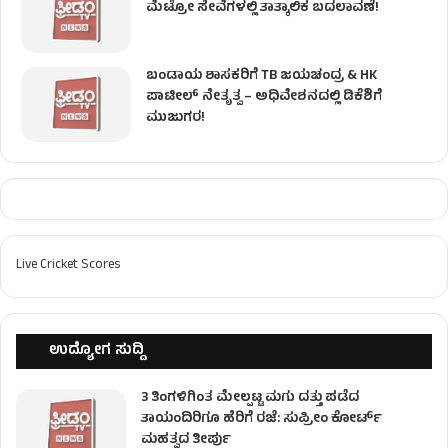
ಮೆಟ್ರೋ ಸೇವೆಗಳಲ್ಲಿ ತಾತ್ಕಾಲಿಕ ಬದಲಾವಣೆ!
ಬಂಡಾಯ ಶಾಸಕರಿಗೆ TB ಜಯಚಂದ್ರ & HK
ಪಾಟೀಲ್ ನೇತೃತ್ವ – ಅಧಿವೇಶನದಲ್ಲಿ ಡಿಕೆಶಿಗೆ
ಮುಜುಗರ!
Live Cricket Scores
ಉದ್ಯೋಗ ಸುದ್ದಿ
3 ತಿಂಗಳಿಗಿಂತ ಮೇಲ್ಪಟ್ಟ ಮಗು ದತ್ತು ಪಡೆದ
ತಾಯಂದಿರಿಗೂ ಹೆರಿಗೆ ರಜೆ: ಸುಪ್ರೀಂ ಕೋರ್ಟ್
ಮಹತ್ವದ ತೀರ್ಪು