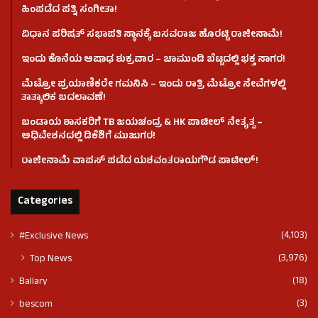
ಹಿಂಪಡೆದ ಪತ್ನಿ ಸಂಗೀತಾ!
ವಿಧಾನ ಪರಿಷತ್ ಸಭಾಪತಿ ಸ್ಥಾನಕ್ಕೆ ಬಸವರಾಜ ಹೊರಟ್ಟಿ ರಾಜೀನಾಮೆ!
ಇಂದು ಕೊನೆಯ ಆಷಾಢ ಶುಕ್ರವಾರ – ಚಾಮುಂಡಿ ಬೆಟ್ಟದಲ್ಲಿ ಭಕ್ತ ಸಾಗರ!
ಮೆಟ್ರೋ ಪ್ರಯಾಣಿಕರೇ ಗಮನಿಸಿ – ಇಂದು ರಾತ್ರಿ ಮೆಟ್ರೋ ಸೇವೆಗಳಲ್ಲಿ
ತಾತ್ಕಾಲಿಕ ಬದಲಾವಣೆ!
ಬಂಡಾಯ ಶಾಸಕರಿಗೆ TB ಜಯಚಂದ್ರ & HK ಪಾಟೀಲ್ ನೇತೃತ್ವ –
ಅಧಿವೇಶನದಲ್ಲಿ ಡಿಕೆಶಿಗೆ ಮುಜುಗರ!
ರಾಜೀನಾಮೆ ವಾಪಸ್ ಪಡೆದ ಯಶವಂತರಾಯಗೌಡ ಪಾಟೀಲ್‌!
Categories
(4,103)
#Exclusive News
(3,976)
Top News
(18)
Ballary
(3)
bescom