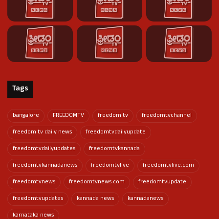
Tags
bangalore
FREEDOMTV
freedom tv
freedomtvchannel
freedom tv daily news
freedomtvdailyupdate
freedomtvdailyupdates
freedomtvkannada
freedomtvkannadanews
freedomtvlive
freedomtvlive.com
freedomtvnews
freedomtvnews.com
freedomtvupdate
freedomtvupdates
kannada news
kannadanews
karnataka news