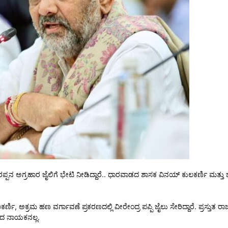
​​ ಪರಪ್ಪನ ಅಗ್ರಹಾರ ಜೈಲಿಗೆ ಭೇಟಿ ನೀಡಿದ್ದಾರೆ.. ಧಾರವಾಡದ ಶಾಸಕ ವಿನಯ್‌ ಕುಲಕರ್ಣಿ ಮತ್ತು
 ಕುಲಕರ್ಣಿ, ಅಕ್ರಮ ಹಣ ವರ್ಗಾವಣೆ ಪ್ರಕರಣದಲ್ಲಿ ವೀರೇಂದ್ರ ಪಪ್ಪಿ ಜೈಲು ಸೇರಿದ್ದಾರೆ. ಪ್ರಸ
ಬಣದ ನಾಯಕನಲ್ಲ.