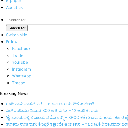
E-paper
About us
Search for
Switch skin
Follow
Facebook
Twitter
YouTube
Instagram
WhatsApp
Thread
Breaking News
ರಾಜೀನಾಮೆ ವಾಪಸ್ ಪಡೆದ ಯಶವಂತರಾಯಗೌಡ ಪಾಟೀಲ್‌!
ಏರ್ ಇಂಡಿಯಾ ವಿಮಾನ 300 ಅಡಿ ಕುಸಿತ – 12 ಜನರಿಗೆ ಗಾಯ!
ʻಕೈʼ​ ಪಾಳಯದಲ್ಲಿ ಬಂಡಾಯದ ರೋಷಾಗ್ನಿ – KPCC ಕಚೇರಿ ಎದುರು ಕಾರ್ಯಕರ್ತರ ಹೈ
ಶಾಸಕರು ರಾಜೀನಾಮೆ ಕೊಟ್ಟರೆ ತಕ್ಷಣವೇ ಅಂಗೀಕಾರ – ಸಿಎಂ ಡಿ.ಕೆ.ಶಿವಕುಮಾರ್ ಖಡಕ