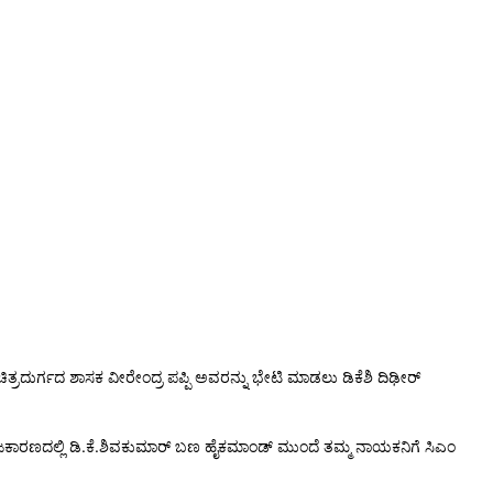
 ಚಿತ್ರದುರ್ಗದ ಶಾಸಕ ವೀರೇಂದ್ರ ಪಪ್ಪಿ ಅವರನ್ನು ಭೇಟಿ ಮಾಡಲು ಡಿಕೆಶಿ ದಿಢೀರ್‌
್ತುತ ರಾಜಕಾರಣದಲ್ಲಿ ಡಿ.ಕೆ.ಶಿವಕುಮಾರ್​​ ಬಣ ಹೈಕಮಾಂಡ್ ಮುಂದೆ ತಮ್ಮ ನಾಯಕನಿಗೆ ಸಿಎಂ