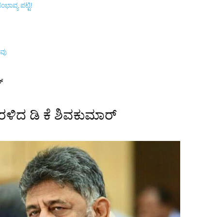
ಾವ್ಯ ಪಟ್ಟಿ!
ಾವು
​​
ರಳಿದ ಡಿ ಕೆ ಶಿವಕುಮಾರ್​​