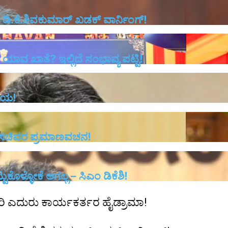
ಡಿ.ಕೆ.ಶಿವಕುಮಾರ್ ಖಡಕ್ ವಾರ್ನಿಂಗ್!
ಯಾವ ಖಾತೆ? ಇಲ್ಲಿದೆ ಸಂಭಾವ್ಯ ಪಟ್ಟಿ!
ಡಾಯ!
ನ ಸಚಿವರ ಪ್ರಮಾಣವಚನ!
ಟುಕೊಳ್ಳೋಕೆ ಆಗಲ್ಲ – ಸಿಎಂ ಡಿಕೆಶಿ!
ಿ ಎದುರು ಕಾರ್ಯಕರ್ತರ ಹೈಡ್ರಾಮಾ!