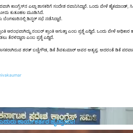
ಗಿ ಕಾಂಗ್ರೆಸ್​​ನ ಎಲ್ಲಾ ಶಾಸಕರಿಗೆ ಸಂದೇಶ ರವಾನಿಸಿದ್ದಾರೆ. ಒಂದು ವೇಳೆ ಹೈಕಮಾಂಡ್​, ಸ
ಟ್ಟಿರೋದು ಕುತೂಹಲ ಮೂಡಿಸಿದೆ.
ಗಳೂರಿನಲ್ಲಿ ಡಿನ್ನರ್‌ ಸಭೆ ನಡೆಸಿದ್ದಾರೆ.
ಾಂತಿ ಆರಂಭವಾಗಿದ್ದು ನಂಬರ್‌ ಕ್ರಾಂತಿ ಆಗುತ್ತಾ ಎಂಬ ಪ್ರಶ್ನೆ ಎದ್ದಿದೆ. ಒಂದು ವೇಳೆ ಅಧಿಕ
ೆರಳಿದ್ದಾರಾ ಎಂಬ ಪ್ರಶ್ನೆ ಎದ್ದಿದೆ.
ಸಕರಾಗಿರುವ ಶರತ್ ಬಚ್ಚೆಗೌಡ, ಡಿಕೆ ಶಿವಕುಮಾರ್ ಅವರ ಅತ್ಯಪ್ತ. ಅದರಂತೆ ಡಿಕೆ ಪರವಾಗಿ ಪ್ರತ
hivakaumar
ಎದುರು ಕಾರ್ಯಕರ್ತರ ಹೈಡ್ರಾಮಾ!