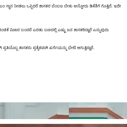
ಿಎಂ ಸ್ಥಾನ ನೀಡಲು ಒಪ್ಪಿದರೆ ಶಾಸಕರ ಬೆಂಬಲ ಬೇಕು ಅನ್ನೋದು ಡಿಕೆಶಿಗೆ ಗೊತ್ತಿದೆ. ಇದೇ
ಾರ ಹಂಚಿಕೆ ವಿಚಾರ ಬಂದರೆ ಎರಡು ಬಣದಲ್ಲಿ ಎಷ್ಟು ಜನ ಶಾಸಕರಿದ್ದಾರೆ ಎನ್ನುವುದು
ಿಯೊಬ್ಬ ಶಾಸಕರು ಪ್ರತ್ಯೆಕವಾಗಿ ಖರ್ಗೆಯನ್ನು ಭೇಟಿ ಆಗುತ್ತಿದ್ದಾರೆ.