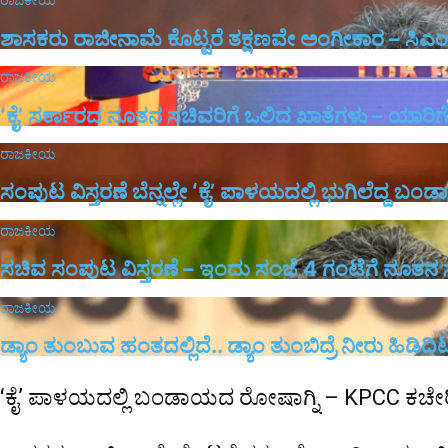
ಶಾಸಕರು ರಾಜೀನಾಮೆ ಕೊಟ್ಟರೆ ತಕ್ಷಣವೇ ಅಂಗೀಕಾರ – ಸಿಎಂ 
ರಾಜಕೀಯ
ʻಕೈʼ ಸರ್ಕಾರದ ನೂತನ ಸಚಿವರಿಗೆ ಒಲಿದ ಖಾತೆಗಳು – ಯಾರಿಗೆ 
ರಾಜಕೀಯ
ಸಂಪುಟ ವಿಸ್ತರಣೆ ಬೆನ್ನಲ್ಲೇ ʻಕೈʼ ಪಾಳಯದಲ್ಲಿ ಭುಗಿಲೆದ್ದ ಬಂ
ರಾಜಕೀಯ
ಸಚಿವ ಸಂಪುಟ ವಿಸ್ತರಣೆ – ಇಂದು ಸಂಜೆ 4 ಗಂಟೆಗೆ ನೂತ
ರಾಜಕೀಯ
ಡ್ಯಾಂ ತುಂಬುವ ಹಂತದಲ್ಲಿದೆ.. ಡ್ಯಾಂ ತುಂಬಿದ್ರೆ ನೀರು ಹಿಡಿದಿಟ್
ʻಕೈʼ​ ಪಾಳಯದಲ್ಲಿ ಬಂಡಾಯದ ರೋಷಾಗ್ನಿ – KPCC ಕಚೇರ