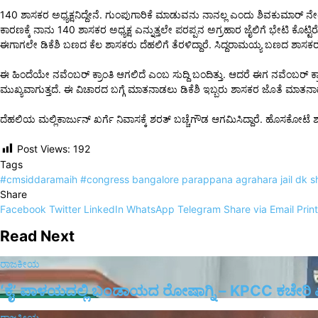
140 ಶಾಸಕರ ಅಧ್ಯಕ್ಷನಿದ್ದೇನೆ. ಗುಂಪುಗಾರಿಕೆ ಮಾಡುವನು ನಾನಲ್ಲ ಎಂದು ಶಿವಕುಮಾರ್ ನೇರವಾ
ಕಾರಣಕ್ಕೆ ನಾನು 140 ಶಾಸಕರ ಅಧ್ಯಕ್ಷ ಎನ್ನುತ್ತಲೇ ಪರಪ್ಪನ ಅಗ್ರಹಾರ ಜೈಲಿಗೆ ಭೇಟಿ ಕೊ
ಈಗಾಗಲೇ ಡಿಕೆಶಿ ಬಣದ ಕೆಲ ಶಾಸಕರು ದೆಹಲಿಗೆ ತೆರಳಿದ್ದಾರೆ. ಸಿದ್ದರಾಮಯ್ಯ ಬಣದ ಶಾಸಕರು ಬೆಂ
ಈ ಹಿಂದೆಯೇ ನವೆಂಬರ್‌ ಕ್ರಾಂತಿ ಆಗಲಿದೆ ಎಂಬ ಸುದ್ದಿ ಬಂದಿತ್ತು. ಆದರೆ ಈಗ ನವೆಂಬರ್‌ ಕ್ರ
ಮುಖ್ಯವಾಗುತ್ತದೆ. ಈ ವಿಚಾರದ ಬಗ್ಗೆ ಮಾತನಾಡಲು ಡಿಕೆಶಿ ಇಬ್ಬರು ಶಾಸಕರ ಜೊತೆ ಮಾತನಾಡಲು ತ
ದೆಹಲಿಯ ಮಲ್ಲಿಕಾರ್ಜುನ್ ಖರ್ಗೆ ನಿವಾಸಕ್ಕೆ ಶರತ್ ಬಚ್ಚೆಗೌಡ ಆಗಮಿಸಿದ್ದಾರೆ. ಹೊಸಕೋಟೆ ಶಾ
Post Views:
192
Tags
#cmsiddaramaih
#congress
bangalore parappana agrahara jail
dk s
Share
Facebook
Twitter
LinkedIn
WhatsApp
Telegram
Share via Email
Print
Read Next
ರಾಜಕೀಯ
ʻಕೈʼ​ ಪಾಳಯದಲ್ಲಿ ಬಂಡಾಯದ ರೋಷಾಗ್ನಿ – KPCC ಕಚೇರಿ 
ರಾಜಕೀಯ