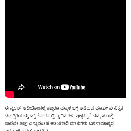
ಈ ವೈರಲ್ ಆಡಿಯೋದಲ್ಲಿ ಇಬ್ಬರೂ ಮಕ್ಕಳ ಬಗ್ಗೆ ಆಡಿರುವ ಮಾತುಗಳು ವಿಕೃತ
ಮನಸ್ಥಿತಿಯನ್ನು ಎತ್ತಿ ತೋರಿಸುತ್ತಿದ್ದು, “ಮಗಳು ಇಲ್ಲದಿದ್ದರೆ ನಮ್ಮ ಸುಖಕ್ಕೆ
ಪಾರವೇ ಇಲ್ಲ” ಎನ್ನುವಂತಹ ಆತಂಕಕಾರಿ ಮಾತುಗಳು ಜನಸಾಮಾನ್ಯರ