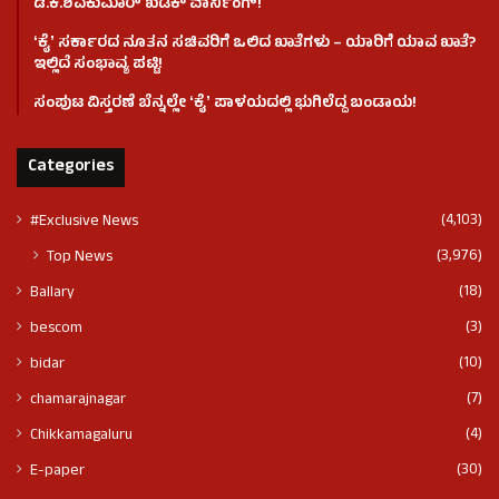
ಡಿ.ಕೆ.ಶಿವಕುಮಾರ್ ಖಡಕ್ ವಾರ್ನಿಂಗ್!
ʻಕೈʼ ಸರ್ಕಾರದ ನೂತನ ಸಚಿವರಿಗೆ ಒಲಿದ ಖಾತೆಗಳು – ಯಾರಿಗೆ ಯಾವ ಖಾತೆ?
ಇಲ್ಲಿದೆ ಸಂಭಾವ್ಯ ಪಟ್ಟಿ!
ಸಂಪುಟ ವಿಸ್ತರಣೆ ಬೆನ್ನಲ್ಲೇ ʻಕೈʼ ಪಾಳಯದಲ್ಲಿ ಭುಗಿಲೆದ್ದ ಬಂಡಾಯ!
Categories
(4,103)
#Exclusive News
(3,976)
Top News
(18)
Ballary
(3)
bescom
(10)
bidar
(7)
chamarajnagar
(4)
Chikkamagaluru
(30)
E-paper