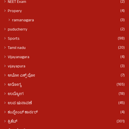
(2)
NEET Exam
(4)
Propery
(3)
ramanagara
(2)
puducherry
(98)
Sports
(20)
Tamil nadu
(4)
VIjayanagara
(3)
vijayapura
(7)
ಆಟೋ ಎಕ್ಸ್ ಪೋ
(165)
ಆರೋಗ್ಯ
(18)
ಉದ್ಯೋಗ
(45)
ಉಪ ಚುನಾವಣೆ
(4)
ಕಂಪ್ಲೇಂಟ್ ಕಾರ್ನರ್
(301)
ಕ್ರಿಕೆಟ್