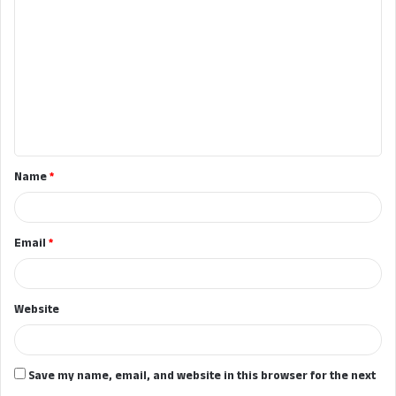
o
m
m
e
n
t
Name
*
*
Email
*
Website
Save my name, email, and website in this browser for the next