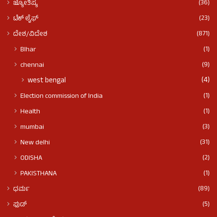
(36)
ಜ್ಯೋತಿಷ್ಯ
(23)
ಟೆಕ್ ಲೈಫ್
(871)
ದೇಶ/ವಿದೇಶ
(1)
BIhar
(9)
chennai
(4)
west bengal
(1)
Election commission of India
(1)
Health
(3)
mumbai
(31)
New delhi
(2)
ODISHA
(1)
PAKISTHANA
(89)
ಧರ್ಮ
(5)
ಫುಡ್​​