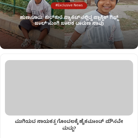
#Exclusive News
ಹುಣಸೂರು: ಕುರ್‌ಕುರೆ ಪ್ಯಾಕೆಟ್‌ನಲ್ಲಿದ್ದ ಪ್ಲಾಸ್ಟಿಕ್ ಗಿಫ್ಟ್
ಬಾಲ್ ನುಂಗಿ ಬಾಲಕ ದಾರುಣ ಸಾವು
ಮುಗಿಯದ ನಾಯಕತ್ವ ಗೊಂದಲಕ್ಕೆ ಹೈಕಮಾಂಡ್ ಮೌನವೇ
ಮದ್ದು?