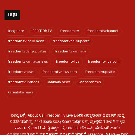
Tags
bangalore
FREEDOMTV
freedom tv
freedomtvchannel
freedom tv daily news
freedomtvdailyupdate
freedomtvdailyupdates
freedomtvkannada
freedomtvkannadanews
freedomtvlive
freedomtvlive.com
freedomtvnews
freedomtvnews.com
freedomtvupdate
freedomtvupdates
kannada news
kannadanews
karnataka news
ನಮ್ಮ ಬಗ್ಗೆ (About Us) Freedom TV Live ಒಂದು ವಿಶ್ವಾಸಾರ್ಹ ಡಿಜಿಟಲ್ ಸುದ್ದಿ
ವೇದಿಕೆಯಾಗಿದ್ದು, 24x7 ತಾಜಾ ಮತ್ತು ನಿಖರ ಸುದ್ದಿಗಳನ್ನು ಪ್ರೇಕ್ಷಕರಿಗೆ ತಲುಪಿಸುತ್ತದೆ.
ಕರ್ನಾಟಕ, ಭಾರತ ಮತ್ತು ವಿಶ್ವದ ಪ್ರಮುಖ ಘಟನೆಗಳನ್ನು ವೇಗವಾಗಿ ಹಾಗೂ
ನಿಷ್ಪಕ್ಷಪಾತವಾಗಿ ವರದಿ ಮಾಡುವುದು ನಮ್ಮ ಗುರಿಯಾಗಿದೆ. Freedom TV Live — ನಿಮ್ಮ