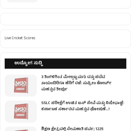
Live Cricket Scores
ಉದ್ಯೋಗ ಸುದ್ದಿ
3 ತಿಂಗಳಿಗಿಂತ ಮೇಲ್ಪಟ್ಟ ಮಗು ದತ್ತು ಪಡೆದ
ತಾಯಂದಿರಿಗೂ ಹೆರಿಗೆ ರಜೆ: ಸುಪ್ರೀಂ ಕೋರ್ಟ್
ಮಹತ್ವದ ತೀರ್ಪು
SSLC ಪರೀಕ್ಷೆಗೆ ಉಚಿತ ಬಸ್ ಸೇವೆ ಮತ್ತು ನಿಷೇಧಾಜ್ಞೆ:
ಕರ್ನಾಟಕ ಸರ್ಕಾರದ ಮಹತ್ವದ ಘೋಷಣೆ…!
ಶಿಕ್ಷಣ ಕ್ಷೇತ್ರದಲ್ಲಿ ನೇಮಕಾತಿ ಪರ್ವ; 1225