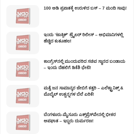
100 ಅಡಿ ಪ್ರಪಾತಕ್ಕೆ ಉರುಳಿದ ಬಸ್‌ – 7 ಮಂದಿ ಸಾವು!
ಇಂದು ʻಟಾಕ್ಸಿಕ್ʼ ಟ್ರೈಲರ್ ರಿಲೀಸ್‌ – ಅಭಿಮಾನಿಗಳಲ್ಲಿ
ಹೆಚ್ಚಿದ ಕುತೂಹಲ!
ಕಾಂಗ್ರೆಸ್​ನಲ್ಲಿ ಮುಂದುವರಿದ ಸಚಿವ ಸ್ಥಾನದ ಬಂಡಾಯ
– ಇಂದು ದೆಹಲಿಗೆ ಡಿಕೆಶಿ ಭೇಟಿ!
ಮತ್ತೆ ಜನ ಸಾಮಾನ್ಯರ ಜೇಬಿಗೆ ಕತ್ತರಿ – ಎಲೆಕ್ಟ್ರಾನಿಕ್ಸ್ &
ಮೊಬೈಲ್ ಉತ್ಪನ್ನಗಳ ಬೆಲೆ ಏರಿಕೆ!
ಬೆಂಗಳೂರು-ಮೈಸೂರು ಎಕ್ಸ್‌ಪ್ರೆಸ್‌ವೇನಲ್ಲಿ ಭೀಕರ
ಅಪಘಾತ – ಇಬ್ಬರು ದುರ್ಮರಣ!