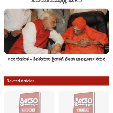
ಶಾಮನೂರು ಸಾಮ್ರಾಜ್ಯಕ್ಕೆ ನಡುಕ....!
ಸದಾ ಜೀವಂತ – ಶಿವಕುಮಾರ ಶ್ರೀಗಳಿಗೆ ಮೋದಿ ಭಾವಪೂರ್ಣ ನಮನ
Related Articles