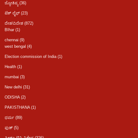
ಜ್ಯೋತಿಷ್ಯ
(36)
ಟೆಕ್ ಲೈಫ್
(23)
ದೇಶ/ವಿದೇಶ
(872)
BIhar
(1)
chennai
(9)
west bengal
(4)
Election commission of India
(1)
Health
(1)
mumbai
(3)
New delhi
(31)
ODISHA
(2)
PAKISTHANA
(1)
ಧರ್ಮ
(89)
ಫುಡ್​​
(5)
ಫ್ರೀಡಂ ಟಿವಿ ವಿಶೇಷ
(326)