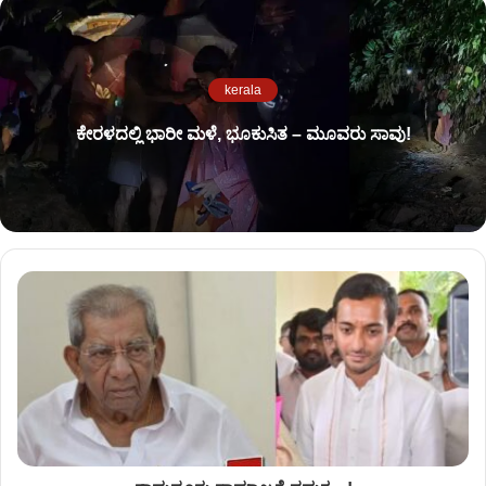
kerala
ಕೇರಳದಲ್ಲಿ ಭಾರೀ ಮಳೆ, ಭೂಕುಸಿತ – ಮೂವರು ಸಾವು!