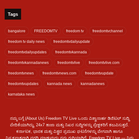
Tags
bangalore
FREEDOMTV
freedom tv
freedomtvchannel
freedom tv daily news
freedomtvdailyupdate
freedomtvdailyupdates
freedomtvkannada
freedomtvkannadanews
freedomtvlive
freedomtvlive.com
freedomtvnews
freedomtvnews.com
freedomtvupdate
freedomtvupdates
kannada news
kannadanews
karnataka news
ನಮ್ಮ ಬಗ್ಗೆ (About Us) Freedom TV Live ಒಂದು ವಿಶ್ವಾಸಾರ್ಹ ಡಿಜಿಟಲ್ ಸುದ್ದಿ
ವೇದಿಕೆಯಾಗಿದ್ದು, 24x7 ತಾಜಾ ಮತ್ತು ನಿಖರ ಸುದ್ದಿಗಳನ್ನು ಪ್ರೇಕ್ಷಕರಿಗೆ ತಲುಪಿಸುತ್ತದೆ.
ಕರ್ನಾಟಕ, ಭಾರತ ಮತ್ತು ವಿಶ್ವದ ಪ್ರಮುಖ ಘಟನೆಗಳನ್ನು ವೇಗವಾಗಿ ಹಾಗೂ
ನಿಷ್ಪಕ್ಷಪಾತವಾಗಿ ವರದಿ ಮಾಡುವುದು ನಮ್ಮ ಗುರಿಯಾಗಿದೆ. Freedom TV Live — ನಿಮ್ಮ