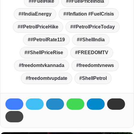
#FuelHike
#FuelPriceIndia
#IndiaEnergy
#Inflation #FuelCrisis
#PetrolPriceHike
#PetrolPriceToday
#PetrolRate119
#ShellIndia
#ShellPriceRise
FREEDOMTV
freedomtvkannada
freedomtvnews
freedomtvupdate
ShellPetrol