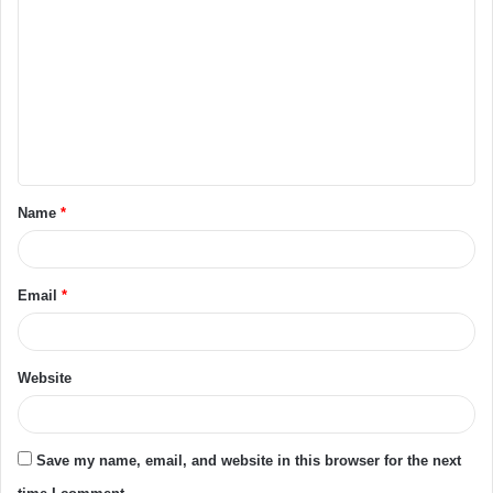
o
m
m
e
n
t
Name
*
*
Email
*
Website
Save my name, email, and website in this browser for the next