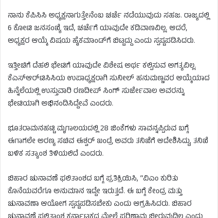
ನಾನು ಕೆಪಿಸಿಸಿ ಅಧ್ಯಕ್ಷನಾಗುತ್ತೇನೆಂಬ ಚರ್ಚೆ ನಡೆಯುವುದು ಸಹಜ. ರಾಜ್ಯದಲ್ಲಿ
6 ಕೋಟಿ ಜನಸಂಖ್ಯೆ ಇದೆ, ಚರ್ಚೆಗೆ ಯಾವುದೇ ಕಡಿವಾಣವಿಲ್ಲ. ಆದರೆ,
ಅಧ್ಯಕ್ಷರ ಆಯ್ಕೆ ವಿಷಯ ಹೈಕಮಾಂಡ್‌ಗೆ ಬಿಟ್ಟದ್ದು ಎಂದು ಸ್ಪಷ್ಟಪಡಿಸಿದರು.
ಇತ್ತೀಚಿಗೆ ದೆಹಲಿ ಭೇಟಿಗೆ ಯಾವುದೇ ವಿಶೇಷ ಅರ್ಥ ಕಲ್ಪಿಸುವ ಅಗತ್ಯವಿಲ್ಲ.
ಕೆಎಸ್‌ಆರ್‌ಟಿಸಿಸಿಯ ಉಪಾಧ್ಯಕ್ಷರಾಗಿ ಸುನೀಲ್ ಹನುಮಣ್ಣವರ ಆಯ್ಕೆಯಾದ
ಹಿನ್ನೆಲೆಯಲ್ಲಿ ಉಸ್ತುವಾರಿ ರಣದೀಪ್ ಸಿಂಗ್ ಸುರ್ಜೇವಾಲ ಅವರನ್ನು
ಭೇಟಿಯಾಗಿ ಅಭಿನಂದಿಸಿದ್ದೇವೆ ಎಂದರು.
ಭೂತರಾಮನಹಟ್ಟಿ ಮೃಗಾಲಯದಲ್ಲಿ 28 ಜಿಂಕೆಗಳು ಸಾವನ್ನಪ್ಪಿರುವ ಬಗ್ಗೆ
ಈಗಾಗಲೇ ಅರಣ್ಯ ಸಚಿವ ಈಶ್ವರ್ ಖಂಡ್ರೆ ಅವರು ತನಿಖೆಗೆ ಆದೇಶಿಸಿದ್ದು, ತನಿಖೆ
ಬಳಿಕ ಸತ್ಯಾಂಶ ತಿಳಿಯಲಿದೆ ಎಂದರು.
ಬಿಹಾರ ಚುನಾವಣೆ ಫಲಿತಾಂಶದ ಬಗ್ಗೆ ಪ್ರತಿಕ್ರಿಯಿಸಿ, “ವಿಎಂ ಕುರಿತು
ಕೊನೆಯವರೆಗೂ ಅನುಮಾನ ಇದ್ದೇ ಇರುತ್ತದೆ. ಈ ಬಗ್ಗೆ ಕೇಂದ್ರ ಮತ್ತು
ಚುನಾವಣಾ ಆಯೋಗ ಸ್ಪಷ್ಟಪಡಿಸಬೇಕು ಎಂದು ಆಗ್ರಹಿಸಿದರು. ಬಿಹಾರ
ಚುನಾವಣೆ ಫಲಿತಾಂಶ ಕರ್ನಾಟಕದ ಮೇಲೆ ಪರಿಣಾಮ ಬೀರುವುದಿಲ್ಲ ಎಂದು