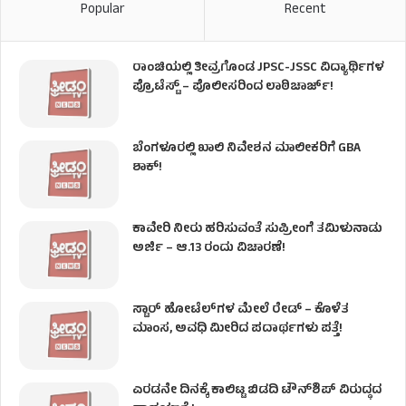
Popular
Recent
ರಾಂಚಿಯಲ್ಲಿ ತೀವ್ರಗೊಂಡ JPSC-JSSC ವಿದ್ಯಾರ್ಥಿಗಳ
ಪ್ರೊಟೆಸ್ಟ್ – ಪೊಲೀಸರಿಂದ ಲಾಠಿಚಾರ್ಜ್!
ಬೆಂಗಳೂರಲ್ಲಿ ಖಾಲಿ ನಿವೇಶನ ಮಾಲೀಕರಿಗೆ GBA
ಶಾಕ್!
ಕಾವೇರಿ ನೀರು ಹರಿಸುವಂತೆ ಸುಪ್ರೀಂಗೆ ತಮಿಳುನಾಡು
ಅರ್ಜಿ – ಆ.13 ರಂದು ವಿಚಾರಣೆ!
ಸ್ಟಾರ್ ಹೋಟೆಲ್​​​ಗಳ ಮೇಲೆ ರೇಡ್ – ಕೊಳೆತ
ಮಾಂಸ, ಅವಧಿ ಮೀರಿದ ಪದಾರ್ಥಗಳು ಪತ್ತೆ!
ಎರಡನೇ ದಿನಕ್ಕೆ ಕಾಲಿಟ್ಟ ಬಿಡದಿ ಟೌನ್​ಶಿಪ್ ವಿರುದ್ಧದ