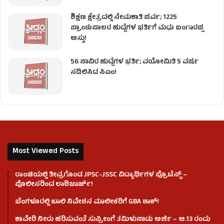
ಶಿಕ್ಷಣ ಕ್ಷೇತ್ರದಲ್ಲಿ ನೇಮಕಾತಿ ಪರ್ವ; 1225
ಪ್ರಾಂಶುಪಾಲರ ಹುದ್ದೆಗಳ ಭರ್ತಿಗೆ ಮಧು ಬಂಗಾರಪ್ಪ
ಅಸ್ತು!
56 ಸಾವಿರ ಹುದ್ದೆಗಳ ಭರ್ತಿ; ವಯೋಮಿತಿ 5 ವರ್ಷ
ಸಡಿಲಿಸಿದ ಸಿಎಂ!
Most Viewed Posts
ರಾಂಚಿಯಲ್ಲಿ ತೀವ್ರಗೊಂಡ JPSC-JSSC ವಿದ್ಯಾರ್ಥಿಗಳ ಪ್ರೊಟೆಸ್ಟ್ –
ಪೊಲೀಸರಿಂದ ಲಾಠಿಚಾರ್ಜ್!
ಬೆಂಗಳೂರಲ್ಲಿ ಖಾಲಿ ನಿವೇಶನ ಮಾಲೀಕರಿಗೆ GBA ಶಾಕ್!
ಕಾವೇರಿ ನೀರು ಹರಿಸುವಂತೆ ಸುಪ್ರೀಂಗೆ ತಮಿಳುನಾಡು ಅರ್ಜಿ – ಆ.13 ರಂದು