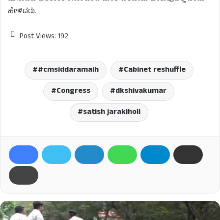
ಹೇಳಿದರು.
Post Views:
192
#cmsiddaramaih
Cabinet reshuffle
Congress
dkshivakumar
satish jarakiholi