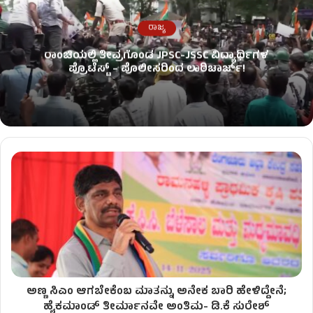
ರಾಜ್ಯ
ರಾಂಚಿಯಲ್ಲಿ ತೀವ್ರಗೊಂಡ JPSC-JSSC ವಿದ್ಯಾರ್ಥಿಗಳ
ಪ್ರೊಟೆಸ್ಟ್ – ಪೊಲೀಸರಿಂದ ಲಾಠಿಚಾರ್ಜ್!
ಅಣ್ಣ ಸಿಎಂ ಆಗಬೇಕೆಂಬ ಮಾತನ್ನು ಅನೇಕ ಬಾರಿ ಹೇಳಿದ್ದೇನೆ;
ಹೈಕಮಾಂಡ್ ತೀರ್ಮಾನವೇ ಅಂತಿಮ- ಡಿ.ಕೆ ಸುರೇಶ್​