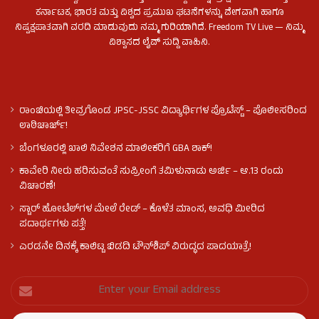
ಕರ್ನಾಟಕ, ಭಾರತ ಮತ್ತು ವಿಶ್ವದ ಪ್ರಮುಖ ಘಟನೆಗಳನ್ನು ವೇಗವಾಗಿ ಹಾಗೂ
ನಿಷ್ಪಕ್ಷಪಾತವಾಗಿ ವರದಿ ಮಾಡುವುದು ನಮ್ಮ ಗುರಿಯಾಗಿದೆ. Freedom TV Live — ನಿಮ್ಮ
ವಿಶ್ವಾಸದ ಲೈವ್ ಸುದ್ದಿ ವಾಹಿನಿ.
ರಾಂಚಿಯಲ್ಲಿ ತೀವ್ರಗೊಂಡ JPSC-JSSC ವಿದ್ಯಾರ್ಥಿಗಳ ಪ್ರೊಟೆಸ್ಟ್ – ಪೊಲೀಸರಿಂದ
ಲಾಠಿಚಾರ್ಜ್!
ಬೆಂಗಳೂರಲ್ಲಿ ಖಾಲಿ ನಿವೇಶನ ಮಾಲೀಕರಿಗೆ GBA ಶಾಕ್!
ಕಾವೇರಿ ನೀರು ಹರಿಸುವಂತೆ ಸುಪ್ರೀಂಗೆ ತಮಿಳುನಾಡು ಅರ್ಜಿ – ಆ.13 ರಂದು
ವಿಚಾರಣೆ!
ಸ್ಟಾರ್ ಹೋಟೆಲ್​​​ಗಳ ಮೇಲೆ ರೇಡ್ – ಕೊಳೆತ ಮಾಂಸ, ಅವಧಿ ಮೀರಿದ
ಪದಾರ್ಥಗಳು ಪತ್ತೆ!
ಎರಡನೇ ದಿನಕ್ಕೆ ಕಾಲಿಟ್ಟ ಬಿಡದಿ ಟೌನ್​ಶಿಪ್ ವಿರುದ್ಧದ ಪಾದಯಾತ್ರೆ!