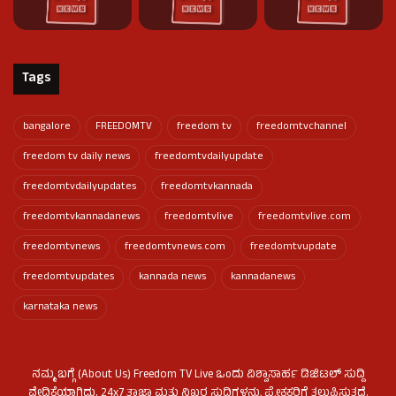
Tags
bangalore
FREEDOMTV
freedom tv
freedomtvchannel
freedom tv daily news
freedomtvdailyupdate
freedomtvdailyupdates
freedomtvkannada
freedomtvkannadanews
freedomtvlive
freedomtvlive.com
freedomtvnews
freedomtvnews.com
freedomtvupdate
freedomtvupdates
kannada news
kannadanews
karnataka news
ನಮ್ಮ ಬಗ್ಗೆ (About Us) Freedom TV Live ಒಂದು ವಿಶ್ವಾಸಾರ್ಹ ಡಿಜಿಟಲ್ ಸುದ್ದಿ
ವೇದಿಕೆಯಾಗಿದ್ದು, 24x7 ತಾಜಾ ಮತ್ತು ನಿಖರ ಸುದ್ದಿಗಳನ್ನು ಪ್ರೇಕ್ಷಕರಿಗೆ ತಲುಪಿಸುತ್ತದೆ.