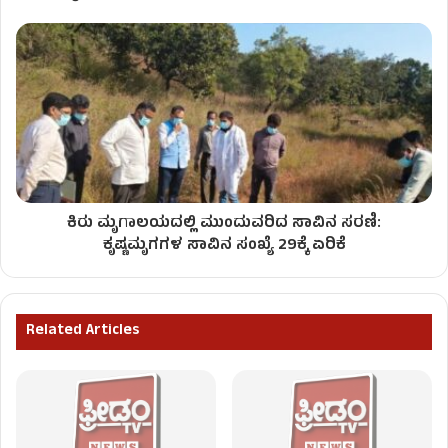
ಕಿರು ಮೃಗಾಲಯದಲ್ಲಿ ಮುಂದುವರಿದ ಸಾವಿನ ಸರಣಿ:
ಕೃಷ್ಣಮೃಗಗಳ ಸಾವಿನ ಸಂಖ್ಯೆ 29ಕ್ಕೆ ಏರಿಕೆ
Related Articles