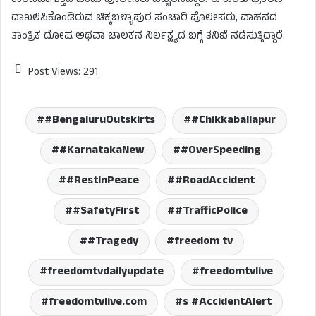
ಕಾರಣವಾಗುತ್ತಿದೆ ಎಂದು ಪೊಲೀಸರು ಎಚ್ಚರಿಸಿದ್ದಾರೆ. ಈ ಕುರಿತು ಪ್ರಕರಣ
ದಾಖಲಿಸಿಕೊಂಡಿರುವ ಚಿಕ್ಕಬಳ್ಳಾಪುರ ಸಂಚಾರಿ ಪೊಲೀಸರು, ವಾಹನದ
ತಾಂತ್ರಿಕ ದೋಷ ಅಥವಾ ಚಾಲಕನ ನಿರ್ಲಕ್ಷ್ಯದ ಬಗ್ಗೆ ತನಿಖೆ ನಡೆಸುತ್ತಿದ್ದಾರೆ.
Post Views:
291
#BengaluruOutskirts
#Chikkaballapur
#KarnatakaNew
#OverSpeeding
#RestInPeace
#RoadAccident
#SafetyFirst
#TrafficPolice
#Tragedy
freedom tv
freedomtvdailyupdate
freedomtvlive
freedomtvlive.com
s #AccidentAlert