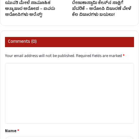
ಯುವತಿ ಮೇಲೆ ಸಾಮೂಹಿಕ
ರೇಣುಕಾಸ್ವಾಮಿ ಕೇಸ್‌ನ ಸಾಕ್ಷಿಗೆ
ಅತ್ಯಾಚಾರ ಆರೋಪ – ಐವರು
ಬೆದರಿಕೆ – ಆರೋಪಿ ವಿಚಾರಣೆ ವೇಳೆ
ಆರೋಪಿಗಳು ಅರೆಸ್ಟ್!
ಕೆಲ ವಿಚಾರಗಳು ಬಯಲು!
Comments (0)
Your email address will not be published.
Required fields are marked
*
C
o
m
m
e
n
t
Name
*
*