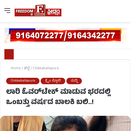
Home
/
ಜಿಲ್ಲೆ
/
Chikkaballapura
Chikkaballapura
ಕ್ರೈಂ ಸ್ಟೋರಿ
ಸುದ್ದಿ
ಲಾರಿ ಓವರ್‌ಟೇಕ್ ಮಾಡುವ ಭರದಲ್ಲಿ
ಒಂಬತ್ತು ವರ್ಷದ ಬಾಲಕಿ ಬಲಿ..!