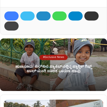
#Exclusive News
ಹುಣಸೂರು: ಕುರ್‌ಕುರೆ ಪ್ಯಾಕೆಟ್‌ನಲ್ಲಿದ್ದ ಪ್ಲಾಸ್ಟಿಕ್ ಗಿಫ್ಟ್
ಬಾಲ್ ನುಂಗಿ ಬಾಲಕ ದಾರುಣ ಸಾವು