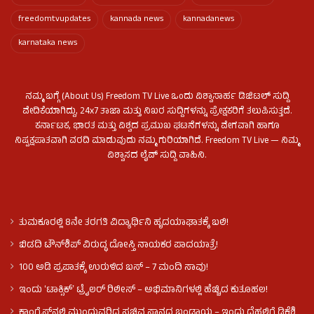
freedomtvupdates
kannada news
kannadanews
karnataka news
ನಮ್ಮ ಬಗ್ಗೆ (About Us) Freedom TV Live ಒಂದು ವಿಶ್ವಾಸಾರ್ಹ ಡಿಜಿಟಲ್ ಸುದ್ದಿ
ವೇದಿಕೆಯಾಗಿದ್ದು, 24x7 ತಾಜಾ ಮತ್ತು ನಿಖರ ಸುದ್ದಿಗಳನ್ನು ಪ್ರೇಕ್ಷಕರಿಗೆ ತಲುಪಿಸುತ್ತದೆ.
ಕರ್ನಾಟಕ, ಭಾರತ ಮತ್ತು ವಿಶ್ವದ ಪ್ರಮುಖ ಘಟನೆಗಳನ್ನು ವೇಗವಾಗಿ ಹಾಗೂ
ನಿಷ್ಪಕ್ಷಪಾತವಾಗಿ ವರದಿ ಮಾಡುವುದು ನಮ್ಮ ಗುರಿಯಾಗಿದೆ. Freedom TV Live — ನಿಮ್ಮ
ವಿಶ್ವಾಸದ ಲೈವ್ ಸುದ್ದಿ ವಾಹಿನಿ.
ತುಮಕೂರಲ್ಲಿ 8ನೇ ತರಗತಿ ವಿದ್ಯಾರ್ಥಿನಿ ಹೃದಯಾಘಾತಕ್ಕೆ ಬಲಿ!
ಬಿಡದಿ ಟೌನ್‌ಶಿಪ್‌ ವಿರುದ್ಧ ದೋಸ್ತಿ ನಾಯಕರ ಪಾದಯಾತ್ರೆ!
100 ಅಡಿ ಪ್ರಪಾತಕ್ಕೆ ಉರುಳಿದ ಬಸ್‌ – 7 ಮಂದಿ ಸಾವು!
ಇಂದು ʻಟಾಕ್ಸಿಕ್ʼ ಟ್ರೈಲರ್ ರಿಲೀಸ್‌ – ಅಭಿಮಾನಿಗಳಲ್ಲಿ ಹೆಚ್ಚಿದ ಕುತೂಹಲ!
ಕಾಂಗ್ರೆಸ್​ನಲ್ಲಿ ಮುಂದುವರಿದ ಸಚಿವ ಸ್ಥಾನದ ಬಂಡಾಯ – ಇಂದು ದೆಹಲಿಗೆ ಡಿಕೆಶಿ