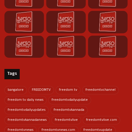
Tags
bangalore
FREEDOMTV
freedom tv
freedomtvchannel
freedom tv daily news
freedomtvdailyupdate
freedomtvdailyupdates
freedomtvkannada
freedomtvkannadanews
freedomtvlive
freedomtvlive.com
freedomtvnews
freedomtvnews.com
freedomtvupdate