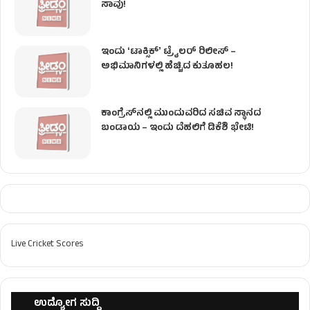
ಸಾವು!
ಇಂದು ʻಟಾಕ್ಸಿಕ್ʼ ಟ್ರೈಲರ್ ರಿಲೀಸ್‌ –
ಅಭಿಮಾನಿಗಳಲ್ಲಿ ಹೆಚ್ಚಿದ ಕುತೂಹಲ!
ಕಾಂಗ್ರೆಸ್​ನಲ್ಲಿ ಮುಂದುವರಿದ ಸಚಿವ ಸ್ಥಾನದ
ಬಂಡಾಯ – ಇಂದು ದೆಹಲಿಗೆ ಡಿಕೆಶಿ ಭೇಟಿ!
Live Cricket Scores
ಉದ್ಯೋಗ ಸುದ್ದಿ