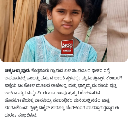
ಚಿಕ್ಕಬಳ್ಳಾಪುರ:
ಕೊತ್ತನೂರು ಗ್ರಾಮದ ಬಳಿ ಸಂಭವಿಸಿದ ಭೀಕರ ರಸ್ತೆ
ಅಪಘಾತದಲ್ಲಿ ಒಂಬತ್ತು ವರ್ಷದ ಬಾಲಕಿ ಸ್ಥಳದಲ್ಲೇ ಮೃತಪಟ್ಟಿದ್ದಾಳೆ. ಕಲಬುರಗಿ
ಜಿಲ್ಲೆಯ ಚಿಂಚೋಳಿ ಮೂಲದ ರಾಜೇಂದ್ರ ಮತ್ತು ಭಾಗ್ಯಮ್ಮ ದಂಪತಿಯ ಪುತ್ರಿ
ಅಂಕಿತಾ ಮೃತ ದುರ್ದೈವಿ. ಈ ಕುಟುಂಬವು ಪ್ರಸ್ತುತ ಬೆಂಗಳೂರಿನ
ಹೊಸಕೋಟೆಯಲ್ಲಿ ವಾಸವಿದ್ದು, ಸಂಬಂಧಿಕರ ಮನೆಯಲ್ಲಿ ನಡೆದ ಜಾತ್ರೆ
ಮುಗಿಸಿಕೊಂಡು ಸ್ವಿಫ್ಟ್ ಡಿಜೈರ್ ಕಾರಿನಲ್ಲಿ ಬೆಂಗಳೂರಿಗೆ ವಾಪಸ್ಸಾಗುತ್ತಿದ್ದಾಗ ಈ
ದುರಂತ ಸಂಭವಿಸಿದೆ.