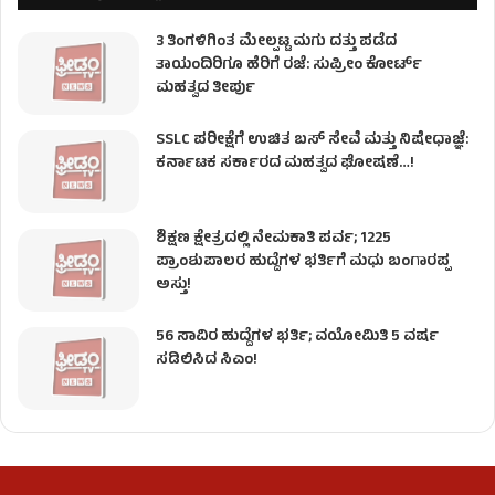
3 ತಿಂಗಳಿಗಿಂತ ಮೇಲ್ಪಟ್ಟ ಮಗು ದತ್ತು ಪಡೆದ
ತಾಯಂದಿರಿಗೂ ಹೆರಿಗೆ ರಜೆ: ಸುಪ್ರೀಂ ಕೋರ್ಟ್
ಮಹತ್ವದ ತೀರ್ಪು
SSLC ಪರೀಕ್ಷೆಗೆ ಉಚಿತ ಬಸ್ ಸೇವೆ ಮತ್ತು ನಿಷೇಧಾಜ್ಞೆ:
ಕರ್ನಾಟಕ ಸರ್ಕಾರದ ಮಹತ್ವದ ಘೋಷಣೆ…!
ಶಿಕ್ಷಣ ಕ್ಷೇತ್ರದಲ್ಲಿ ನೇಮಕಾತಿ ಪರ್ವ; 1225
ಪ್ರಾಂಶುಪಾಲರ ಹುದ್ದೆಗಳ ಭರ್ತಿಗೆ ಮಧು ಬಂಗಾರಪ್ಪ
ಅಸ್ತು!
56 ಸಾವಿರ ಹುದ್ದೆಗಳ ಭರ್ತಿ; ವಯೋಮಿತಿ 5 ವರ್ಷ
ಸಡಿಲಿಸಿದ ಸಿಎಂ!