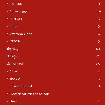
(5)
RAICHUR
(14)
Shivamogga
(10)
TUMKUR
(7)
udupi
(2)
uttara kannada
(2)
YADGIRI
(36)
ಜ್ಯೋತಿಷ್ಯ
(23)
ಟೆಕ್ ಲೈಫ್
(872)
ದೇಶ/ವಿದೇಶ
(1)
BIhar
(9)
chennai
(4)
west bengal
(1)
Election commission of India
(1)
Health