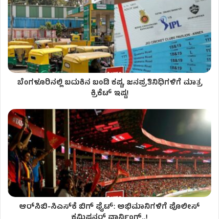
ಬೆಂಗಳೂರಿನಲ್ಲಿ ಬದುಕಿನ ಬಂಡಿ ಕಷ್ಟ, ಜನಪ್ರತಿನಿಧಿಗಳಿಗೆ ಮಾತ್ರ
ಕ್ರಿಕೆಟ್ ಇಷ್ಟ!
ಆರ್‌ಸಿಬಿ-ಸಿಎಸ್‌ಕೆ ಬಿಗ್ ಫೈಟ್: ಅಭಿಮಾನಿಗಳಿಗೆ ಪೊಲೀಸ್
ಕಮಿಷನರ್ ವಾರ್ನಿಂಗ್..!