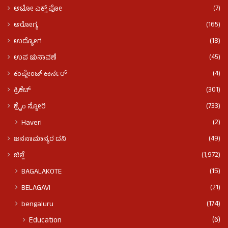
(7)
ಆಟೋ ಎಕ್ಸ್ ಪೋ
(165)
ಆರೋಗ್ಯ
(18)
ಉದ್ಯೋಗ
(45)
ಉಪ ಚುನಾವಣೆ
(4)
ಕಂಪ್ಲೇಂಟ್ ಕಾರ್ನರ್
(301)
ಕ್ರಿಕೆಟ್
(733)
ಕ್ರೈಂ ಸ್ಟೋರಿ
(2)
Haveri
(49)
ಜನಸಾಮಾನ್ಯರ ದನಿ
(1,972)
ಜಿಲ್ಲೆ
(15)
BAGALAKOTE
(21)
BELAGAVI
(174)
bengaluru
(6)
Education