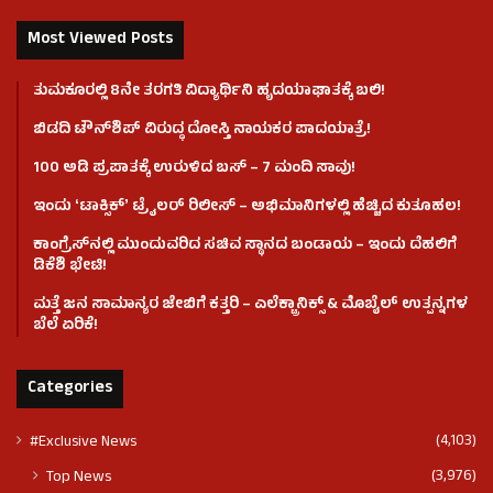
Most Viewed Posts
ತುಮಕೂರಲ್ಲಿ 8ನೇ ತರಗತಿ ವಿದ್ಯಾರ್ಥಿನಿ ಹೃದಯಾಘಾತಕ್ಕೆ ಬಲಿ!
ಬಿಡದಿ ಟೌನ್‌ಶಿಪ್‌ ವಿರುದ್ಧ ದೋಸ್ತಿ ನಾಯಕರ ಪಾದಯಾತ್ರೆ!
100 ಅಡಿ ಪ್ರಪಾತಕ್ಕೆ ಉರುಳಿದ ಬಸ್‌ – 7 ಮಂದಿ ಸಾವು!
ಇಂದು ʻಟಾಕ್ಸಿಕ್ʼ ಟ್ರೈಲರ್ ರಿಲೀಸ್‌ – ಅಭಿಮಾನಿಗಳಲ್ಲಿ ಹೆಚ್ಚಿದ ಕುತೂಹಲ!
ಕಾಂಗ್ರೆಸ್​ನಲ್ಲಿ ಮುಂದುವರಿದ ಸಚಿವ ಸ್ಥಾನದ ಬಂಡಾಯ – ಇಂದು ದೆಹಲಿಗೆ
ಡಿಕೆಶಿ ಭೇಟಿ!
ಮತ್ತೆ ಜನ ಸಾಮಾನ್ಯರ ಜೇಬಿಗೆ ಕತ್ತರಿ – ಎಲೆಕ್ಟ್ರಾನಿಕ್ಸ್ & ಮೊಬೈಲ್ ಉತ್ಪನ್ನಗಳ
ಬೆಲೆ ಏರಿಕೆ!
Categories
(4,103)
#Exclusive News
(3,976)
Top News