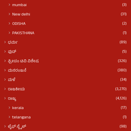
(3)
mumbai
(31)
New delhi
(2)
ODISHA
(1)
PAKISTHANA
(89)
ಧರ್ಮ
(5)
ಫುಡ್​​
(326)
ಫ್ರೀಡಂ ಟಿವಿ ವಿಶೇಷ
(380)
ಮನರಂಜನೆ
(34)
ಮಳೆ
(3,270)
ರಾಜಕೀಯ
(4,126)
ರಾಜ್ಯ
(17)
kerala
(1)
telangana
(98)
ಲೈಫ್ ಸ್ಟೈಲ್