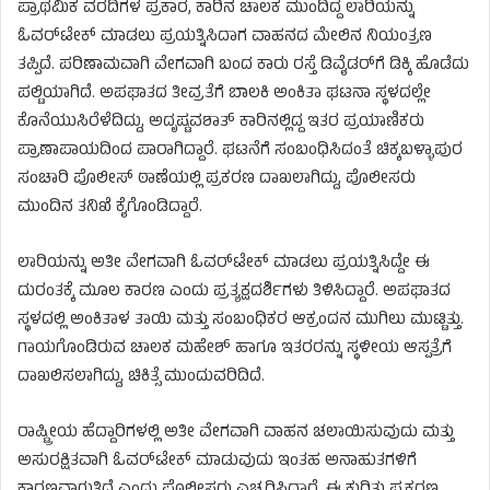
ಪ್ರಾಥಮಿಕ ವರದಿಗಳ ಪ್ರಕಾರ, ಕಾರಿನ ಚಾಲಕ ಮುಂದಿದ್ದ ಲಾರಿಯನ್ನು
ಓವರ್‌ಟೇಕ್ ಮಾಡಲು ಪ್ರಯತ್ನಿಸಿದಾಗ ವಾಹನದ ಮೇಲಿನ ನಿಯಂತ್ರಣ
ತಪ್ಪಿದೆ. ಪರಿಣಾಮವಾಗಿ ವೇಗವಾಗಿ ಬಂದ ಕಾರು ರಸ್ತೆ ಡಿವೈಡರ್‌ಗೆ ಡಿಕ್ಕಿ ಹೊಡೆದು
ಪಲ್ಟಿಯಾಗಿದೆ. ಅಪಘಾತದ ತೀವ್ರತೆಗೆ ಬಾಲಕಿ ಅಂಕಿತಾ ಘಟನಾ ಸ್ಥಳದಲ್ಲೇ
ಕೊನೆಯುಸಿರೆಳೆದಿದ್ದು, ಅದೃಷ್ಟವಶಾತ್ ಕಾರಿನಲ್ಲಿದ್ದ ಇತರ ಪ್ರಯಾಣಿಕರು
ಪ್ರಾಣಾಪಾಯದಿಂದ ಪಾರಾಗಿದ್ದಾರೆ. ಘಟನೆಗೆ ಸಂಬಂಧಿಸಿದಂತೆ ಚಿಕ್ಕಬಳ್ಳಾಪುರ
ಸಂಚಾರಿ ಪೊಲೀಸ್ ಠಾಣೆಯಲ್ಲಿ ಪ್ರಕರಣ ದಾಖಲಾಗಿದ್ದು, ಪೊಲೀಸರು
ಮುಂದಿನ ತನಿಖೆ ಕೈಗೊಂಡಿದ್ದಾರೆ.
ಲಾರಿಯನ್ನು ಅತೀ ವೇಗವಾಗಿ ಓವರ್‌ಟೇಕ್ ಮಾಡಲು ಪ್ರಯತ್ನಿಸಿದ್ದೇ ಈ
ದುರಂತಕ್ಕೆ ಮೂಲ ಕಾರಣ ಎಂದು ಪ್ರತ್ಯಕ್ಷದರ್ಶಿಗಳು ತಿಳಿಸಿದ್ದಾರೆ. ಅಪಘಾತದ
ಸ್ಥಳದಲ್ಲಿ ಅಂಕಿತಾಳ ತಾಯಿ ಮತ್ತು ಸಂಬಂಧಿಕರ ಆಕ್ರಂದನ ಮುಗಿಲು ಮುಟ್ಟಿತ್ತು.
ಗಾಯಗೊಂಡಿರುವ ಚಾಲಕ ಮಹೇಶ್ ಹಾಗೂ ಇತರರನ್ನು ಸ್ಥಳೀಯ ಆಸ್ಪತ್ರೆಗೆ
ದಾಖಲಿಸಲಾಗಿದ್ದು, ಚಿಕಿತ್ಸೆ ಮುಂದುವರಿದಿದೆ.
ರಾಷ್ಟ್ರೀಯ ಹೆದ್ದಾರಿಗಳಲ್ಲಿ ಅತೀ ವೇಗವಾಗಿ ವಾಹನ ಚಲಾಯಿಸುವುದು ಮತ್ತು
ಅಸುರಕ್ಷಿತವಾಗಿ ಓವರ್‌ಟೇಕ್ ಮಾಡುವುದು ಇಂತಹ ಅನಾಹುತಗಳಿಗೆ