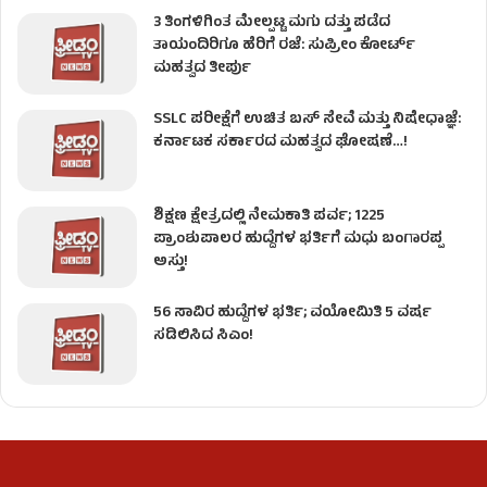
3 ತಿಂಗಳಿಗಿಂತ ಮೇಲ್ಪಟ್ಟ ಮಗು ದತ್ತು ಪಡೆದ
ತಾಯಂದಿರಿಗೂ ಹೆರಿಗೆ ರಜೆ: ಸುಪ್ರೀಂ ಕೋರ್ಟ್
ಮಹತ್ವದ ತೀರ್ಪು
SSLC ಪರೀಕ್ಷೆಗೆ ಉಚಿತ ಬಸ್ ಸೇವೆ ಮತ್ತು ನಿಷೇಧಾಜ್ಞೆ:
ಕರ್ನಾಟಕ ಸರ್ಕಾರದ ಮಹತ್ವದ ಘೋಷಣೆ…!
ಶಿಕ್ಷಣ ಕ್ಷೇತ್ರದಲ್ಲಿ ನೇಮಕಾತಿ ಪರ್ವ; 1225
ಪ್ರಾಂಶುಪಾಲರ ಹುದ್ದೆಗಳ ಭರ್ತಿಗೆ ಮಧು ಬಂಗಾರಪ್ಪ
ಅಸ್ತು!
56 ಸಾವಿರ ಹುದ್ದೆಗಳ ಭರ್ತಿ; ವಯೋಮಿತಿ 5 ವರ್ಷ
ಸಡಿಲಿಸಿದ ಸಿಎಂ!