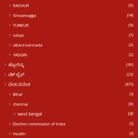
(5)
RAICHUR
(14)
Shivamogga
(9)
TUMKUR
(7)
udupi
(2)
uttara kannada
(2)
YADGIRI
(36)
ಜ್ಯೋತಿಷ್ಯ
(23)
ಟೆಕ್ ಲೈಫ್
(871)
ದೇಶ/ವಿದೇಶ
(1)
BIhar
(9)
chennai
(4)
west bengal
(1)
Election commission of India
(1)
Health