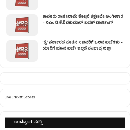
ಶಾಸಕರು ರಾಜೀನಾಮೆ ಕೊಟ್ಟರೆ ತಕ್ಷಣವೇ ಅಂಗೀಕಾರ
– ಸಿಎಂ ಡಿ.ಕೆ.ಶಿವಕುಮಾರ್ ಖಡಕ್ ವಾರ್ನಿಂಗ್!
ʻಕೈʼ ಸರ್ಕಾರದ ನೂತನ ಸಚಿವರಿಗೆ ಒಲಿದ ಖಾತೆಗಳು –
ಯಾರಿಗೆ ಯಾವ ಖಾತೆ? ಇಲ್ಲಿದೆ ಸಂಭಾವ್ಯ ಪಟ್ಟಿ!
Live Cricket Scores
ಉದ್ಯೋಗ ಸುದ್ದಿ