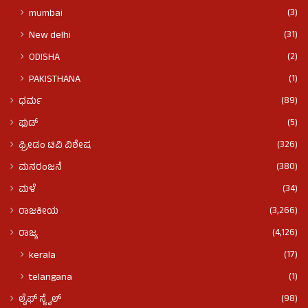
(3)
mumbai
(31)
New delhi
(2)
ODISHA
(1)
PAKISTHANA
(89)
ಧರ್ಮ
(5)
ಫುಡ್​​
(326)
ಫ್ರೀಡಂ ಟಿವಿ ವಿಶೇಷ
(380)
ಮನರಂಜನೆ
(34)
ಮಳೆ
(3,266)
ರಾಜಕೀಯ
(4,126)
ರಾಜ್ಯ
(17)
kerala
(1)
telangana
(98)
ಲೈಫ್ ಸ್ಟೈಲ್