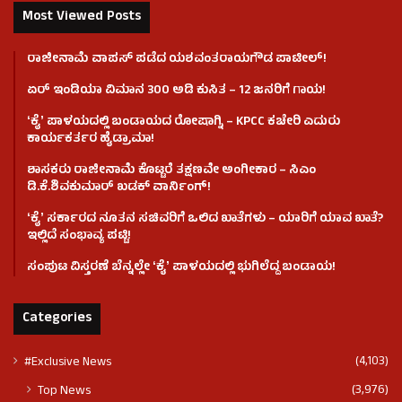
Most Viewed Posts
ರಾಜೀನಾಮೆ ವಾಪಸ್ ಪಡೆದ ಯಶವಂತರಾಯಗೌಡ ಪಾಟೀಲ್‌!
ಏರ್ ಇಂಡಿಯಾ ವಿಮಾನ 300 ಅಡಿ ಕುಸಿತ – 12 ಜನರಿಗೆ ಗಾಯ!
ʻಕೈʼ​ ಪಾಳಯದಲ್ಲಿ ಬಂಡಾಯದ ರೋಷಾಗ್ನಿ – KPCC ಕಚೇರಿ ಎದುರು
ಕಾರ್ಯಕರ್ತರ ಹೈಡ್ರಾಮಾ!
ಶಾಸಕರು ರಾಜೀನಾಮೆ ಕೊಟ್ಟರೆ ತಕ್ಷಣವೇ ಅಂಗೀಕಾರ – ಸಿಎಂ
ಡಿ.ಕೆ.ಶಿವಕುಮಾರ್ ಖಡಕ್ ವಾರ್ನಿಂಗ್!
ʻಕೈʼ ಸರ್ಕಾರದ ನೂತನ ಸಚಿವರಿಗೆ ಒಲಿದ ಖಾತೆಗಳು – ಯಾರಿಗೆ ಯಾವ ಖಾತೆ?
ಇಲ್ಲಿದೆ ಸಂಭಾವ್ಯ ಪಟ್ಟಿ!
ಸಂಪುಟ ವಿಸ್ತರಣೆ ಬೆನ್ನಲ್ಲೇ ʻಕೈʼ ಪಾಳಯದಲ್ಲಿ ಭುಗಿಲೆದ್ದ ಬಂಡಾಯ!
Categories
(4,103)
#Exclusive News
(3,976)
Top News