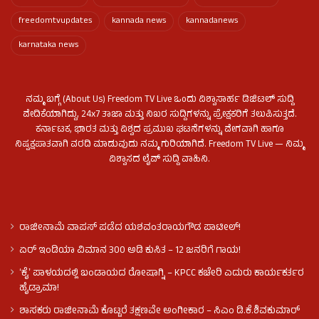
freedomtvupdates
kannada news
kannadanews
karnataka news
ನಮ್ಮ ಬಗ್ಗೆ (About Us) Freedom TV Live ಒಂದು ವಿಶ್ವಾಸಾರ್ಹ ಡಿಜಿಟಲ್ ಸುದ್ದಿ
ವೇದಿಕೆಯಾಗಿದ್ದು, 24x7 ತಾಜಾ ಮತ್ತು ನಿಖರ ಸುದ್ದಿಗಳನ್ನು ಪ್ರೇಕ್ಷಕರಿಗೆ ತಲುಪಿಸುತ್ತದೆ.
ಕರ್ನಾಟಕ, ಭಾರತ ಮತ್ತು ವಿಶ್ವದ ಪ್ರಮುಖ ಘಟನೆಗಳನ್ನು ವೇಗವಾಗಿ ಹಾಗೂ
ನಿಷ್ಪಕ್ಷಪಾತವಾಗಿ ವರದಿ ಮಾಡುವುದು ನಮ್ಮ ಗುರಿಯಾಗಿದೆ. Freedom TV Live — ನಿಮ್ಮ
ವಿಶ್ವಾಸದ ಲೈವ್ ಸುದ್ದಿ ವಾಹಿನಿ.
ರಾಜೀನಾಮೆ ವಾಪಸ್ ಪಡೆದ ಯಶವಂತರಾಯಗೌಡ ಪಾಟೀಲ್‌!
ಏರ್ ಇಂಡಿಯಾ ವಿಮಾನ 300 ಅಡಿ ಕುಸಿತ – 12 ಜನರಿಗೆ ಗಾಯ!
ʻಕೈʼ​ ಪಾಳಯದಲ್ಲಿ ಬಂಡಾಯದ ರೋಷಾಗ್ನಿ – KPCC ಕಚೇರಿ ಎದುರು ಕಾರ್ಯಕರ್ತರ
ಹೈಡ್ರಾಮಾ!
ಶಾಸಕರು ರಾಜೀನಾಮೆ ಕೊಟ್ಟರೆ ತಕ್ಷಣವೇ ಅಂಗೀಕಾರ – ಸಿಎಂ ಡಿ.ಕೆ.ಶಿವಕುಮಾರ್