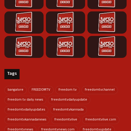
Tags
bangalore
FREEDOMTV
freedom tv
freedomtvchannel
freedom tv daily news
freedomtvdailyupdate
freedomtvdailyupdates
freedomtvkannada
freedomtvkannadanews
freedomtvlive
freedomtvlive.com
freedomtvnews
freedomtvnews.com
freedomtvupdate