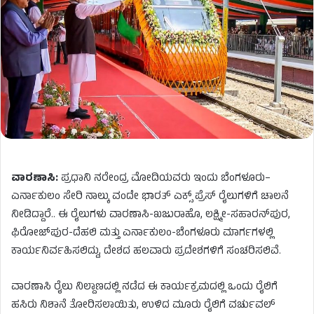
ವಾರಣಾಸಿ
:
ಪ್ರಧಾನಿ
ನರೇಂದ್ರ
ಮೋದಿಯವರು
ಇಂದು
ಬೆಂಗಳೂರು
–
ಎರ್ನಾಕುಲಂ
ಸೇರಿ
ನಾಲ್ಕು
ವಂದೇ
ಭಾರತ್
​​​​
ಎಕ್ಸ್
​​​
ಪ್ರೆಸ್
​​
ರೈಲುಗಳಿಗೆ
ಚಾಲನೆ
ನೀಡಿದ್ದಾರೆ
..
ಈ
ರೈಲುಗಳು
ವಾರಣಾಸಿ-ಖಜುರಾಹೊ, ಲಕ್ಷ್ಮೀ-ಸಹಾರನ್‌ಪುರ,
ಫಿರೋಜ್‌ಪುರ-ದೆಹಲಿ ಮತ್ತು ಎರ್ನಾಕುಲಂ-ಬೆಂಗಳೂರು ಮಾರ್ಗಗಳಲ್ಲಿ
ಕಾರ್ಯನಿರ್ವಹಿಸಲಿದ್ದು, ದೇಶದ ಹಲವಾರು ಪ್ರದೇಶಗಳಿಗೆ
ಸಂಚರಿಸಲಿವೆ
.
ವಾರಣಾಸಿ ರೈಲು ನಿಲ್ದಾಣದಲ್ಲಿ ನಡೆದ ಈ ಕಾರ್ಯಕ್ರಮದಲ್ಲಿ ಒಂದು ರೈಲಿಗೆ
ಹಸಿರು ನಿಶಾನೆ ತೋರಿಸಲಾಯಿತು, ಉಳಿದ ಮೂರು ರೈಲಿಗೆ ವರ್ಚುವಲ್