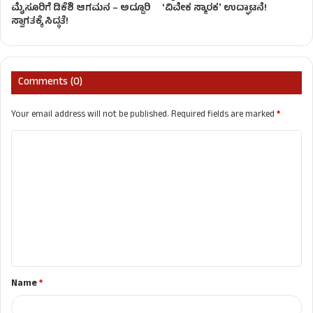
ಮೈಸೂರಿಗೆ ಡಿಕೆಶಿ ಆಗಮನ – ಅದ್ದೂರಿ
ʻವಿವೇಕ ಸ್ಮಾರಕʼ ಉದ್ಘಾಟನೆ!
ಸ್ವಾಗತಕ್ಕೆ ಸಿದ್ಧತೆ!
Comments (0)
Your email address will not be published.
Required fields are marked
*
C
o
m
m
e
n
t
Name
*
*