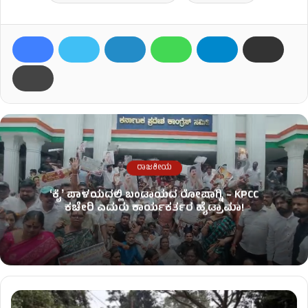
ರಾಜಕೀಯ
ʻಕೈʼ​ ಪಾಳಯದಲ್ಲಿ ಬಂಡಾಯದ ರೋಷಾಗ್ನಿ – KPCC
ಕಚೇರಿ ಎದುರು ಕಾರ್ಯಕರ್ತರ ಹೈಡ್ರಾಮಾ!