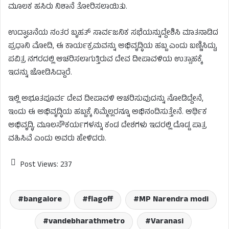
ಮೂಲಕ ಹಸಿರು ನಿಶಾನೆ ತೋರಿಸಲಾಯಿತು.
ಉದ್ಘಾಟನೆಯ ನಂತರ ಬೃಹತ್ ಸಾರ್ವಜನಿಕ ಸಭೆಯನ್ನುದ್ದೇಶಿಸಿ ಮಾತನಾಡಿದ
ಪ್ರಧಾನಿ ಮೋದಿ, ಈ ಕಾರ್ಯಕ್ರಮವನ್ನು ಅಭಿವೃದ್ಧಿಯ ಹಬ್ಬ
ಎಂದು ಬಣ್ಣಿಸಿದ್ದು,
ಪವಿತ್ರ ನಗರದಲ್ಲಿ ಆಚರಿಸಲಾಗುತ್ತಿರುವ ದೇವ ದೀಪಾವಳಿಯ ಉತ್ಸಾಹಕ್ಕೆ
ಇದನ್ನು ಜೋಡಿಸಿದ್ದಾರೆ.
ಇಲ್ಲಿ ಅಭೂತಪೂರ್ವ ದೇವ ದೀಪಾವಳಿ ಆಚರಿಸುವುದನ್ನು ನೋಡಿದ್ದೇನೆ,
ಇಂದು ಈ ಅಭಿವೃದ್ಧಿಯ ಹಬ್ಬಕ್ಕೆ ನಿಮ್ಮೆಲ್ಲರನ್ನೂ ಅಭಿನಂದಿಸುತ್ತೇನೆ. ಆರ್ಥಿಕ
ಅಭಿವೃದ್ಧಿ, ಮೂಲಸೌಕರ್ಯಗಳನ್ನು ಕಂಡ ದೇಶಗಳು ಇದರಲ್ಲಿ ದೊಡ್ಡ ಪಾತ್ರ
ವಹಿಸಿವೆ
ಎಂದು ಅವರು ಹೇಳಿದರು.
Post Views:
237
bangalore
flagoff
MP Narendra modi
vandebharathmetro
Varanasi