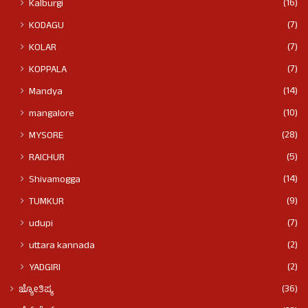
(16)
Kalburgi
(7)
KODAGU
(7)
KOLAR
(7)
KOPPALA
(14)
Mandya
(10)
mangalore
(28)
MYSORE
(5)
RAICHUR
(14)
Shivamogga
(9)
TUMKUR
(7)
udupi
(2)
uttara kannada
(2)
YADGIRI
(36)
ಜ್ಯೋತಿಷ್ಯ