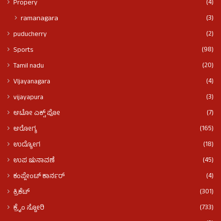
(4)
Propery
(3)
ramanagara
(2)
puducherry
(98)
Sports
(20)
Tamil nadu
(4)
VIjayanagara
(3)
vijayapura
(7)
ಆಟೋ ಎಕ್ಸ್ ಪೋ
(165)
ಆರೋಗ್ಯ
(18)
ಉದ್ಯೋಗ
(45)
ಉಪ ಚುನಾವಣೆ
(4)
ಕಂಪ್ಲೇಂಟ್ ಕಾರ್ನರ್
(301)
ಕ್ರಿಕೆಟ್
(733)
ಕ್ರೈಂ ಸ್ಟೋರಿ