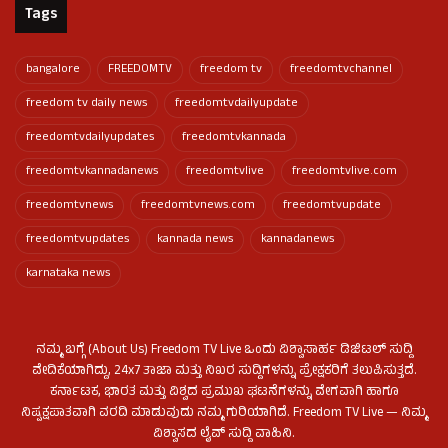
Tags
bangalore
FREEDOMTV
freedom tv
freedomtvchannel
freedom tv daily news
freedomtvdailyupdate
freedomtvdailyupdates
freedomtvkannada
freedomtvkannadanews
freedomtvlive
freedomtvlive.com
freedomtvnews
freedomtvnews.com
freedomtvupdate
freedomtvupdates
kannada news
kannadanews
karnataka news
ನಮ್ಮ ಬಗ್ಗೆ (About Us) Freedom TV Live ಒಂದು ವಿಶ್ವಾಸಾರ್ಹ ಡಿಜಿಟಲ್ ಸುದ್ದಿ
ವೇದಿಕೆಯಾಗಿದ್ದು, 24x7 ತಾಜಾ ಮತ್ತು ನಿಖರ ಸುದ್ದಿಗಳನ್ನು ಪ್ರೇಕ್ಷಕರಿಗೆ ತಲುಪಿಸುತ್ತದೆ.
ಕರ್ನಾಟಕ, ಭಾರತ ಮತ್ತು ವಿಶ್ವದ ಪ್ರಮುಖ ಘಟನೆಗಳನ್ನು ವೇಗವಾಗಿ ಹಾಗೂ
ನಿಷ್ಪಕ್ಷಪಾತವಾಗಿ ವರದಿ ಮಾಡುವುದು ನಮ್ಮ ಗುರಿಯಾಗಿದೆ. Freedom TV Live — ನಿಮ್ಮ
ವಿಶ್ವಾಸದ ಲೈವ್ ಸುದ್ದಿ ವಾಹಿನಿ.