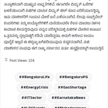
ತಾತ್ಕಾಲಿಕವಾಗಿ ಮುಚ್ಚುವ ಸಾಧ್ಯತೆಗಳಿವೆ. ಈಗಾಗಲೇ ವಿದ್ಯುತ್ ಒಲೆಗಳ
ಬಳಕೆಯಿಂದಾಗಿ ಪಿಜಿಗಳ ಮಾಸಿಕ ವಿದ್ಯುತ್ ಬಿಲ್ ಕೂಡ ಏರಿಕೆಯಾಗುತ್ತಿದ್ದು,
ಇದು ಮಾಲೀಕರಿಗೆ ಗಾಯದ ಮೇಲೆ ಬರೆ ಎಳೆದಂತಾಗಿದೆ. ಕೆಲವು ಸಾಫ್ಟ್‌ವೇರ್
ಕಂಪನಿಗಳು ತಮ್ಮ ಉದ್ಯೋಗಿಗಳಿಗೆ ಮನೆಯಿಂದಲೇ ಕೆಲಸ ಮಾಡಲು (WFH)
ಅವಕಾಶ ನೀಡುತ್ತಿರುವುದು ಸದ್ಯದ ಪರಿಸ್ಥಿತಿಯಲ್ಲಿ ಪಿಜಿಗಳ ಮೇಲಿನ ಊಟದ
ಒತ್ತಡವನ್ನು ಸ್ವಲ್ಪಮಟ್ಟಿಗೆ ಕಡಿಮೆ ಮಾಡಿದ್ದರೂ, ಅಡುಗೆ ಅನಿಲದ ಕಾಯಂ
ಪೂರೈಕೆ ಇಲ್ಲದೆ ಈ ಬಿಕ್ಕಟ್ಟು ಬಗೆಹರಿಯುವುದು ಕಷ್ಟಕರವಾಗಿದೆ. ಪಿಜಿ
ಮಾಲೀಕರ ಸಂಘವು ಈಗ ರಾಜ್ಯ ಸರ್ಕಾರದ ತುರ್ತು ಹಸ್ತಕ್ಷೇಪಕ್ಕಾಗಿ ಕಾಯುತ್ತಿದೆ.
Post Views:
224
#BengaluruLife
#BengaluruPG
#EnergyCrisis
#GasShortage
#ITSector
#KarnatakaNews