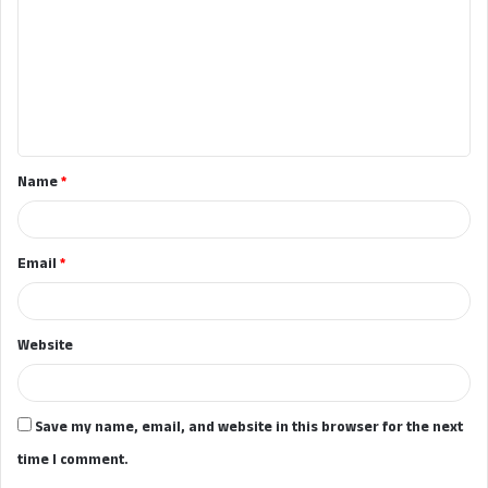
m
m
e
n
t
Name
*
*
Email
*
Website
Save my name, email, and website in this browser for the next
time I comment.