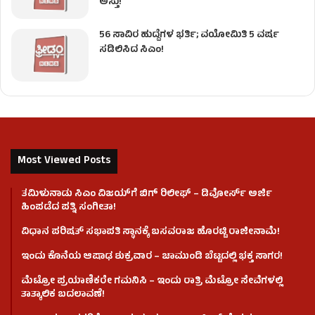
ಅಸ್ತು!
56 ಸಾವಿರ ಹುದ್ದೆಗಳ ಭರ್ತಿ; ವಯೋಮಿತಿ 5 ವರ್ಷ
ಸಡಿಲಿಸಿದ ಸಿಎಂ!
Most Viewed Posts
ತಮಿಳುನಾಡು ಸಿಎಂ ವಿಜಯ್‌ಗೆ ಬಿಗ್ ರಿಲೀಫ್ – ಡಿವೋರ್ಸ್ ಅರ್ಜಿ
ಹಿಂಪಡೆದ ಪತ್ನಿ ಸಂಗೀತಾ!
ವಿಧಾನ ಪರಿಷತ್ ಸಭಾಪತಿ ಸ್ಥಾನಕ್ಕೆ ಬಸವರಾಜ ಹೊರಟ್ಟಿ ರಾಜೀನಾಮೆ!
ಇಂದು ಕೊನೆಯ ಆಷಾಢ ಶುಕ್ರವಾರ – ಚಾಮುಂಡಿ ಬೆಟ್ಟದಲ್ಲಿ ಭಕ್ತ ಸಾಗರ!
ಮೆಟ್ರೋ ಪ್ರಯಾಣಿಕರೇ ಗಮನಿಸಿ – ಇಂದು ರಾತ್ರಿ ಮೆಟ್ರೋ ಸೇವೆಗಳಲ್ಲಿ
ತಾತ್ಕಾಲಿಕ ಬದಲಾವಣೆ!