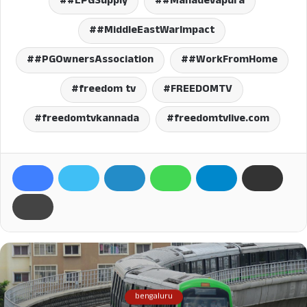
#LPGSupply
#Mahadevapura
#MiddleEastWarImpact
#PGOwnersAssociation
#WorkFromHome
freedom tv
FREEDOMTV
freedomtvkannada
freedomtvlive.com
bengaluru