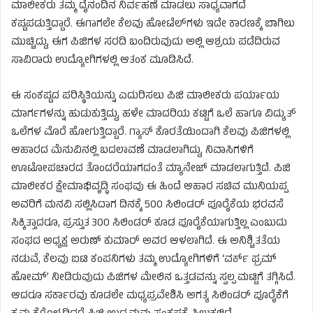
ಮಾಲೀಕರು ತಮ್ಮ ದೈನಂದಿನ ನಿರ್ವಹಣೆ ಮಾಡಲು ಸಾಧ್ಯವಾಗದೆ
ಕಷ್ಟಪಡುತ್ತಿದ್ದಾರೆ. ಈಗಾಗಲೇ ಕೆಲವು ಹೋಟೆಲ್‌ಗಳು ಇದೇ ಕಾರಣಕ್ಕೆ ಬಾಗಿಲು
ಮುಚ್ಚಿದ್ದು, ಈಗ ಪಿಜಿಗಳ ಸರದಿ ಬಂದಿರುವುದು ಅಲ್ಲಿ ಆಶ್ರಯ ಪಡೆದಿರುವ
ಸಾವಿರಾರು ಉದ್ಯೋಗಿಗಳಲ್ಲಿ ಆತಂಕ ಮೂಡಿಸಿದೆ.
ಈ ಸಂಕಷ್ಟದ ಪರಿಸ್ಥಿತಿಯನ್ನು ಎದುರಿಸಲು ಪಿಜಿ ಮಾಲೀಕರು ಪರ್ಯಾಯ
ಮಾರ್ಗಗಳನ್ನು ಹುಡುಕುತ್ತಿದ್ದು, ಹಳೇ ಮಾದರಿಯ ಕಟ್ಟಿಗೆ ಒಲೆ ಹಾಗೂ ವಿದ್ಯುತ್
ಒಲೆಗಳ ಮೊರೆ ಹೋಗುತ್ತಿದ್ದಾರೆ. ಗ್ಯಾಸ್ ಕೊರತೆಯಿಂದಾಗಿ ಕೆಲವು ಪಿಜಿಗಳಲ್ಲಿ
ಆಹಾರದ ಮೆನುವಿನಲ್ಲಿ ಬದಲಾವಣೆ ಮಾಡಲಾಗಿದ್ದು, ನಿವಾಸಿಗಳಿಗೆ
ಊಟೋಪಚಾರದ ತೊಂದರೆಯಾಗದಂತೆ ಮ್ಯಾನೇಜ್ ಮಾಡಲಾಗುತ್ತಿದೆ. ಪಿಜಿ
ಮಾಲೀಕರ ಕ್ಷೇಮಾಭಿವೃದ್ಧಿ ಸಂಘವು ಈ ಹಿಂದೆ ಆಹಾರ ಸಚಿವ ಮುನಿಯಪ್ಪ
ಅವರಿಗೆ ಮನವಿ ಸಲ್ಲಿಸಿದಾಗ ದಿನಕ್ಕೆ 500 ಸಿಲಿಂಡರ್ ಪೂರೈಕೆಯ ಭರವಸೆ
ಸಿಕ್ಕಿತ್ತಾದರೂ, ಪ್ರಸ್ತುತ 300 ಸಿಲಿಂಡರ್ ಕೂಡ ಪೂರೈಕೆಯಾಗುತ್ತಿಲ್ಲ ಎಂಬುದು
ಸಂಘದ ಅಧ್ಯಕ್ಷ ಅರುಣ್ ಕುಮಾರ್ ಅವರ ಆಳಲಾಗಿದೆ. ಈ ಅನಿಶ್ಚಿತತೆಯ
ನಡುವೆ, ಕೆಲವು ಐಟಿ ಕಂಪನಿಗಳು ತಮ್ಮ ಉದ್ಯೋಗಿಗಳಿಗೆ ‘ವರ್ಕ್ ಫ್ರಮ್
ಹೋಮ್’ ನೀಡಿರುವುದು ಪಿಜಿಗಳ ಮೇಲಿನ ಒತ್ತಡವನ್ನು ಸ್ವಲ್ಪ ಮಟ್ಟಿಗೆ ತಗ್ಗಿಸಿದೆ.
ಆದರೂ ಸರ್ಕಾರವು ಕೂಡಲೇ ಮಧ್ಯಪ್ರವೇಶಿಸಿ ಅಗತ್ಯ ಸಿಲಿಂಡರ್ ಪೂರೈಕೆಗೆ