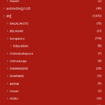
(2)
Haveri
(49)
ಜನಸಾಮಾನ್ಯರ ದನಿ
(1,970)
ಜಿಲ್ಲೆ
(15)
BAGALAKOTE
(21)
BELAGAVI
(174)
bengaluru
(6)
Education
(7)
Chikkaballapura
(9)
chitradurga
(28)
DAVANAGERE
(11)
DHARWAD
(5)
gadag
(2)
hasan
(13)
HUBLI