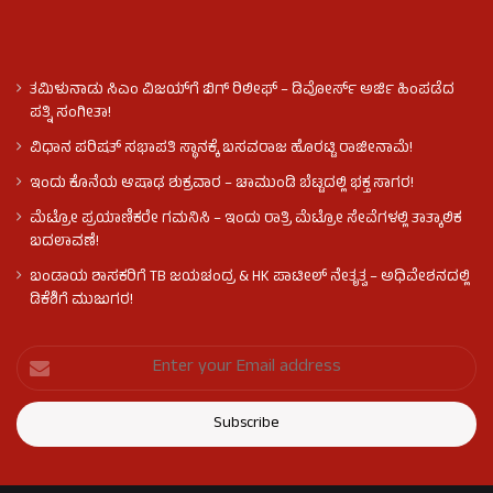
ತಮಿಳುನಾಡು ಸಿಎಂ ವಿಜಯ್‌ಗೆ ಬಿಗ್ ರಿಲೀಫ್ – ಡಿವೋರ್ಸ್ ಅರ್ಜಿ ಹಿಂಪಡೆದ
ಪತ್ನಿ ಸಂಗೀತಾ!
ವಿಧಾನ ಪರಿಷತ್ ಸಭಾಪತಿ ಸ್ಥಾನಕ್ಕೆ ಬಸವರಾಜ ಹೊರಟ್ಟಿ ರಾಜೀನಾಮೆ!
ಇಂದು ಕೊನೆಯ ಆಷಾಢ ಶುಕ್ರವಾರ – ಚಾಮುಂಡಿ ಬೆಟ್ಟದಲ್ಲಿ ಭಕ್ತ ಸಾಗರ!
ಮೆಟ್ರೋ ಪ್ರಯಾಣಿಕರೇ ಗಮನಿಸಿ – ಇಂದು ರಾತ್ರಿ ಮೆಟ್ರೋ ಸೇವೆಗಳಲ್ಲಿ ತಾತ್ಕಾಲಿಕ
ಬದಲಾವಣೆ!
ಬಂಡಾಯ ಶಾಸಕರಿಗೆ TB ಜಯಚಂದ್ರ & HK ಪಾಟೀಲ್ ನೇತೃತ್ವ – ಅಧಿವೇಶನದಲ್ಲಿ
ಡಿಕೆಶಿಗೆ ಮುಜುಗರ!