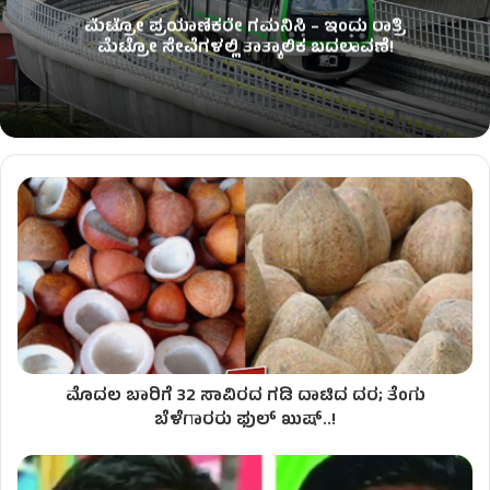
ಮೆಟ್ರೋ ಪ್ರಯಾಣಿಕರೇ ಗಮನಿಸಿ – ಇಂದು ರಾತ್ರಿ
ಮೆಟ್ರೋ ಸೇವೆಗಳಲ್ಲಿ ತಾತ್ಕಾಲಿಕ ಬದಲಾವಣೆ!
ಮೊದಲ ಬಾರಿಗೆ 32 ಸಾವಿರದ ಗಡಿ ದಾಟಿದ ದರ; ತೆಂಗು
ಬೆಳೆಗಾರರು ಫುಲ್ ಖುಷ್..!