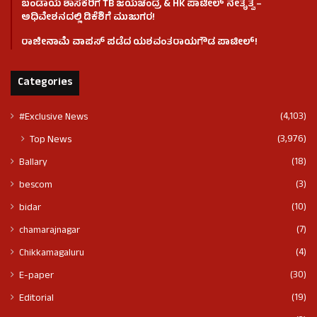
ಬಂಡಾಯ ಶಾಸಕರಿಗೆ TB ಜಯಚಂದ್ರ & HK ಪಾಟೀಲ್ ನೇತೃತ್ವ –
ಅಧಿವೇಶನದಲ್ಲಿ ಡಿಕೆಶಿಗೆ ಮುಜುಗರ!
ರಾಜೀನಾಮೆ ವಾಪಸ್ ಪಡೆದ ಯಶವಂತರಾಯಗೌಡ ಪಾಟೀಲ್‌!
Categories
(4,103)
#Exclusive News
(3,976)
Top News
(18)
Ballary
(3)
bescom
(10)
bidar
(7)
chamarajnagar
(4)
Chikkamagaluru
(30)
E-paper
(19)
Editorial