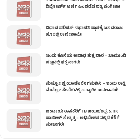
ತಮಿಳುನಾಡು ಸಿಎಂ ವಿಜಯ್‌ಗೆ ಬಿಗ್ ರಿಲೀಫ್ –
ಡಿವೋರ್ಸ್ ಅರ್ಜಿ ಹಿಂಪಡೆದ ಪತ್ನಿ ಸಂಗೀತಾ!
ವಿಧಾನ ಪರಿಷತ್ ಸಭಾಪತಿ ಸ್ಥಾನಕ್ಕೆ ಬಸವರಾಜ
ಹೊರಟ್ಟಿ ರಾಜೀನಾಮೆ!
ಇಂದು ಕೊನೆಯ ಆಷಾಢ ಶುಕ್ರವಾರ – ಚಾಮುಂಡಿ
ಬೆಟ್ಟದಲ್ಲಿ ಭಕ್ತ ಸಾಗರ!
ಮೆಟ್ರೋ ಪ್ರಯಾಣಿಕರೇ ಗಮನಿಸಿ – ಇಂದು ರಾತ್ರಿ
ಮೆಟ್ರೋ ಸೇವೆಗಳಲ್ಲಿ ತಾತ್ಕಾಲಿಕ ಬದಲಾವಣೆ!
ಬಂಡಾಯ ಶಾಸಕರಿಗೆ TB ಜಯಚಂದ್ರ & HK
ಪಾಟೀಲ್ ನೇತೃತ್ವ – ಅಧಿವೇಶನದಲ್ಲಿ ಡಿಕೆಶಿಗೆ
ಮುಜುಗರ!