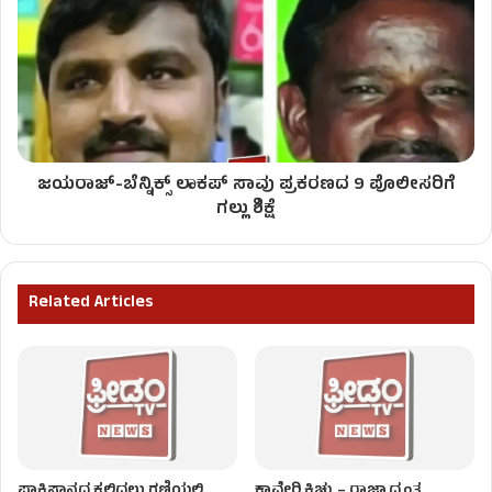
ಜಯರಾಜ್-ಬೆನ್ನಿಕ್ಸ್ ಲಾಕಪ್ ಸಾವು ಪ್ರಕರಣದ 9 ಪೊಲೀಸರಿಗೆ
ಗಲ್ಲು ಶಿಕ್ಷೆ
Related Articles
ಪಾಕಿಸ್ತಾನದ ಕಲ್ಲಿದ್ದಲು ಗಣಿಯಲ್ಲಿ
ಕಾವೇರಿ ಕಿಚ್ಚು – ರಾಜ್ಯಾದ್ಯಂತ