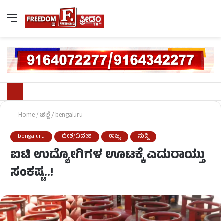
Home
/
ಜಿಲ್ಲೆ
/
bengaluru
bengaluru
ದೇಶ/ವಿದೇಶ
ರಾಜ್ಯ
ಸುದ್ದಿ
ಐಟಿ ಉದ್ಯೋಗಿಗಳ ಊಟಕ್ಕೆ ಎದುರಾಯ್ತು
ಸಂಕಷ್ಟ..!