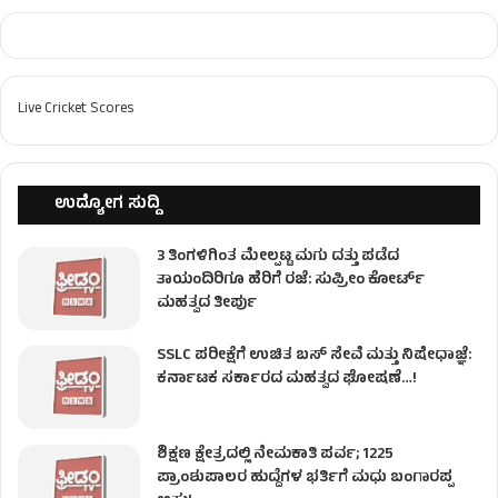
Live Cricket Scores
ಉದ್ಯೋಗ ಸುದ್ದಿ
3 ತಿಂಗಳಿಗಿಂತ ಮೇಲ್ಪಟ್ಟ ಮಗು ದತ್ತು ಪಡೆದ
ತಾಯಂದಿರಿಗೂ ಹೆರಿಗೆ ರಜೆ: ಸುಪ್ರೀಂ ಕೋರ್ಟ್
ಮಹತ್ವದ ತೀರ್ಪು
SSLC ಪರೀಕ್ಷೆಗೆ ಉಚಿತ ಬಸ್ ಸೇವೆ ಮತ್ತು ನಿಷೇಧಾಜ್ಞೆ:
ಕರ್ನಾಟಕ ಸರ್ಕಾರದ ಮಹತ್ವದ ಘೋಷಣೆ…!
ಶಿಕ್ಷಣ ಕ್ಷೇತ್ರದಲ್ಲಿ ನೇಮಕಾತಿ ಪರ್ವ; 1225
ಪ್ರಾಂಶುಪಾಲರ ಹುದ್ದೆಗಳ ಭರ್ತಿಗೆ ಮಧು ಬಂಗಾರಪ್ಪ