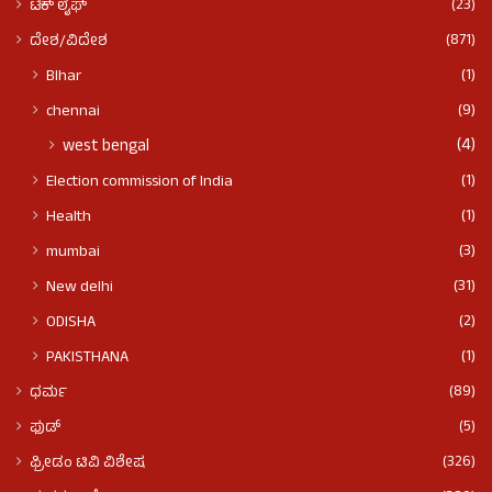
(23)
ಟೆಕ್ ಲೈಫ್
(871)
ದೇಶ/ವಿದೇಶ
(1)
BIhar
(9)
chennai
(4)
west bengal
(1)
Election commission of India
(1)
Health
(3)
mumbai
(31)
New delhi
(2)
ODISHA
(1)
PAKISTHANA
(89)
ಧರ್ಮ
(5)
ಫುಡ್​​
(326)
ಫ್ರೀಡಂ ಟಿವಿ ವಿಶೇಷ