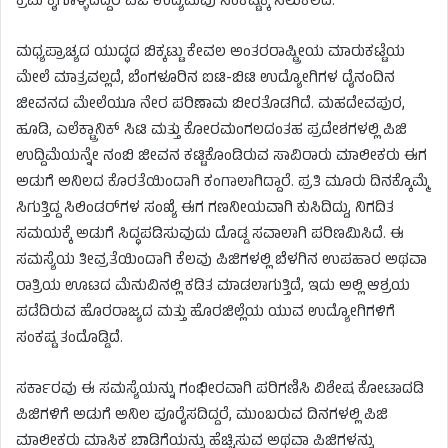
ಕ್ರಮ ಕೈಗೊಳ್ಳದಿದ್ದರೆ ಪಿಜಿ ಉದ್ಯಮವು ಸಂಕಷ್ಟಕ್ಕೆ ಸಿಲುಕಲಿದೆ.
ಮಧ್ಯಪ್ರಾಚ್ಯದ ಯುದ್ಧದ ಬಿಕ್ಕಟ್ಟು ಕೇವಲ ಅಂತರರಾಷ್ಟ್ರೀಯ ಮಾರುಕಟ್ಟೆಯ
ಮೇಲೆ ಮಾತ್ರವಲ್ಲದೆ, ಬೆಂಗಳೂರಿನ ಐಟಿ-ಬಿಟಿ ಉದ್ಯೋಗಿಗಳ ದೈನಂದಿನ
ಜೀವನದ ಮೇಲೆಯೂ ನೇರ ಪರಿಣಾಮ ಬೀರತೊಡಗಿದೆ. ಮಹದೇವಪುರ,
ಹೂಡಿ, ಎಲೆಕ್ಟ್ರಾನಿಕ್ ಸಿಟಿ ಮತ್ತು ಕೋರಮಂಗಲದಂತಹ ಪ್ರದೇಶಗಳಲ್ಲಿ ಪಿಜಿ
ಉದ್ದಿಮೆಯನ್ನೇ ನಂಬಿ ಜೀವನ ಕಟ್ಟಿಕೊಂಡಿರುವ ಸಾವಿರಾರು ಮಾಲೀಕರು ಈಗ
ಅಡುಗೆ ಅನಿಲದ ಕೊರತೆಯಿಂದಾಗಿ ಕಂಗಾಲಾಗಿದ್ದಾರೆ. ಪ್ರತಿ ಮೂರು ದಿನಕ್ಕೊಮ್ಮೆ
ಸಿಗುತ್ತಿದ್ದ ಸಿಲಿಂಡರ್‌ಗಳ ಸಂಖ್ಯೆ ಈಗ ಗಣನೀಯವಾಗಿ ಕುಸಿದಿದ್ದು, ನಿಗದಿತ
ಸಮಯಕ್ಕೆ ಅಡುಗೆ ಸಿದ್ಧಪಡಿಸುವುದು ದೊಡ್ಡ ಸವಾಲಾಗಿ ಪರಿಣಮಿಸಿದೆ. ಈ
ಸಮಸ್ಯೆಯ ತೀವ್ರತೆಯಿಂದಾಗಿ ಕೆಲವು ಪಿಜಿಗಳಲ್ಲಿ ಬೆಳಗಿನ ಉಪಹಾರ ಅಥವಾ
ರಾತ್ರಿಯ ಊಟದ ಮೆನುವಿನಲ್ಲಿ ಕಡಿತ ಮಾಡಲಾಗುತ್ತಿದೆ, ಇದು ಅಲ್ಲಿ ಆಶ್ರಯ
ಪಡೆದಿರುವ ಹೊರರಾಜ್ಯದ ಮತ್ತು ಹೊರಜಿಲ್ಲೆಯ ಯುವ ಉದ್ಯೋಗಿಗಳಿಗೆ
ಸಂಕಷ್ಟ ತಂದೊಡ್ಡಿದೆ.
ಸರ್ಕಾರವು ಈ ಸಮಸ್ಯೆಯನ್ನು ಗಂಭೀರವಾಗಿ ಪರಿಗಣಿಸಿ ವಿಶೇಷ ಕೋಟಾದಡಿ
ಪಿಜಿಗಳಿಗೆ ಅಡುಗೆ ಅನಿಲ ಪೂರೈಸದಿದ್ದರೆ, ಮುಂಬರುವ ದಿನಗಳಲ್ಲಿ ಪಿಜಿ
ಮಾಲೀಕರು ಮಾಸಿಕ ಬಾಡಿಗೆಯನ್ನು ಹೆಚ್ಚಿಸುವ ಅಥವಾ ಪಿಜಿಗಳನ್ನು