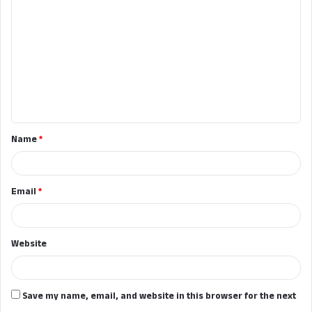
o
m
m
e
n
t
Name
*
*
Email
*
Website
Save my name, email, and website in this browser for the next