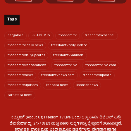
Tags
bangalore
FREEDOMTV
freedom tv
freedomtvchannel
freedom tv daily news
freedomtvdailyupdate
freedomtvdailyupdates
freedomtvkannada
freedomtvkannadanews
freedomtvlive
freedomtvlive.com
freedomtvnews
freedomtvnews.com
freedomtvupdate
freedomtvupdates
kannada news
kannadanews
karnataka news
ನಮ್ಮ ಬಗ್ಗೆ (About Us) Freedom TV Live ಒಂದು ವಿಶ್ವಾಸಾರ್ಹ ಡಿಜಿಟಲ್ ಸುದ್ದಿ
ವೇದಿಕೆಯಾಗಿದ್ದು, 24x7 ತಾಜಾ ಮತ್ತು ನಿಖರ ಸುದ್ದಿಗಳನ್ನು ಪ್ರೇಕ್ಷಕರಿಗೆ ತಲುಪಿಸುತ್ತದೆ.
ಕರ್ನಾಟಕ, ಭಾರತ ಮತ್ತು ವಿಶ್ವದ ಪ್ರಮುಖ ಘಟನೆಗಳನ್ನು ವೇಗವಾಗಿ ಹಾಗೂ