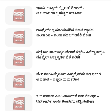
ಇಂದು ʻಟಾಕ್ಸಿಕ್ʼ ಟ್ರೈಲರ್ ರಿಲೀಸ್‌ –
ಅಭಿಮಾನಿಗಳಲ್ಲಿ ಹೆಚ್ಚಿದ ಕುತೂಹಲ!
ಕಾಂಗ್ರೆಸ್​ನಲ್ಲಿ ಮುಂದುವರಿದ ಸಚಿವ ಸ್ಥಾನದ
ಬಂಡಾಯ – ಇಂದು ದೆಹಲಿಗೆ ಡಿಕೆಶಿ ಭೇಟಿ!
ಮತ್ತೆ ಜನ ಸಾಮಾನ್ಯರ ಜೇಬಿಗೆ ಕತ್ತರಿ – ಎಲೆಕ್ಟ್ರಾನಿಕ್ಸ್ &
ಮೊಬೈಲ್ ಉತ್ಪನ್ನಗಳ ಬೆಲೆ ಏರಿಕೆ!
ಬೆಂಗಳೂರು-ಮೈಸೂರು ಎಕ್ಸ್‌ಪ್ರೆಸ್‌ವೇನಲ್ಲಿ ಭೀಕರ
ಅಪಘಾತ – ಇಬ್ಬರು ದುರ್ಮರಣ!
ತಮಿಳುನಾಡು ಸಿಎಂ ವಿಜಯ್‌ಗೆ ಬಿಗ್ ರಿಲೀಫ್ –
ಡಿವೋರ್ಸ್ ಅರ್ಜಿ ಹಿಂಪಡೆದ ಪತ್ನಿ ಸಂಗೀತಾ!