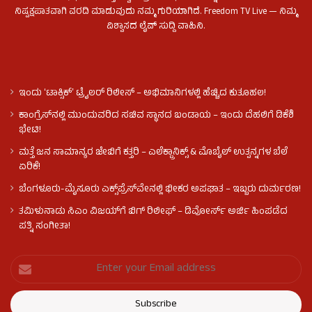
ನಿಷ್ಪಕ್ಷಪಾತವಾಗಿ ವರದಿ ಮಾಡುವುದು ನಮ್ಮ ಗುರಿಯಾಗಿದೆ. Freedom TV Live — ನಿಮ್ಮ
ವಿಶ್ವಾಸದ ಲೈವ್ ಸುದ್ದಿ ವಾಹಿನಿ.
ಇಂದು ʻಟಾಕ್ಸಿಕ್ʼ ಟ್ರೈಲರ್ ರಿಲೀಸ್‌ – ಅಭಿಮಾನಿಗಳಲ್ಲಿ ಹೆಚ್ಚಿದ ಕುತೂಹಲ!
ಕಾಂಗ್ರೆಸ್​ನಲ್ಲಿ ಮುಂದುವರಿದ ಸಚಿವ ಸ್ಥಾನದ ಬಂಡಾಯ – ಇಂದು ದೆಹಲಿಗೆ ಡಿಕೆಶಿ
ಭೇಟಿ!
ಮತ್ತೆ ಜನ ಸಾಮಾನ್ಯರ ಜೇಬಿಗೆ ಕತ್ತರಿ – ಎಲೆಕ್ಟ್ರಾನಿಕ್ಸ್ & ಮೊಬೈಲ್ ಉತ್ಪನ್ನಗಳ ಬೆಲೆ
ಏರಿಕೆ!
ಬೆಂಗಳೂರು-ಮೈಸೂರು ಎಕ್ಸ್‌ಪ್ರೆಸ್‌ವೇನಲ್ಲಿ ಭೀಕರ ಅಪಘಾತ – ಇಬ್ಬರು ದುರ್ಮರಣ!
ತಮಿಳುನಾಡು ಸಿಎಂ ವಿಜಯ್‌ಗೆ ಬಿಗ್ ರಿಲೀಫ್ – ಡಿವೋರ್ಸ್ ಅರ್ಜಿ ಹಿಂಪಡೆದ
ಪತ್ನಿ ಸಂಗೀತಾ!