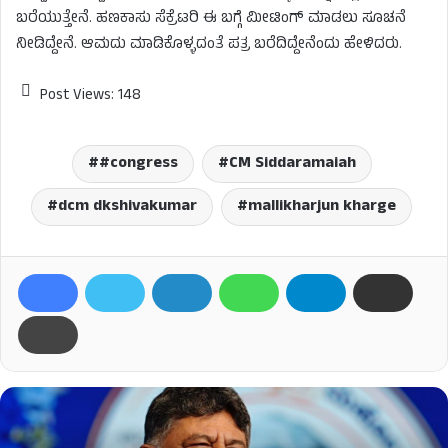
ಬರೆಯುತ್ತೇನೆ. ಹಣಕಾಸು ಸೆಕ್ರೆಟರಿ ಈ ಬಗ್ಗೆ ಮೀಟಿಂಗ್ ಮಾಡಲು ಸೂಚನೆ
ನೀಡಿದ್ದೇನೆ. ಆಮದು ಮಾಡಿಕೊಳ್ಳದಂತೆ ಪತ್ರ ಬರೆದಿದ್ದೇನೆಂದು ಹೇಳಿದರು.
Post Views:
148
#congress
CM Siddaramaiah
dcm dkshivakumar
mallikharjun kharge