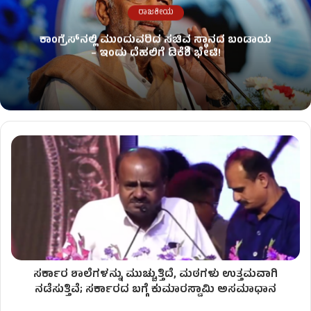
ರಾಜಕೀಯ
ಕಾಂಗ್ರೆಸ್​ನಲ್ಲಿ ಮುಂದುವರಿದ ಸಚಿವ ಸ್ಥಾನದ ಬಂಡಾಯ
– ಇಂದು ದೆಹಲಿಗೆ ಡಿಕೆಶಿ ಭೇಟಿ!
ಸರ್ಕಾರ ಶಾಲೆಗಳನ್ನು ಮುಚ್ಚುತ್ತಿದೆ, ಮಠಗಳು ಉತ್ತಮವಾಗಿ
ನಡೆಸುತ್ತಿವೆ; ಸರ್ಕಾರದ ಬಗ್ಗೆ ಕುಮಾರಸ್ವಾಮಿ ಅಸಮಾಧಾನ