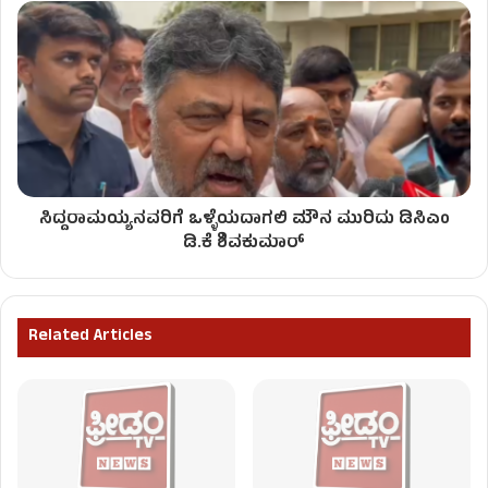
ಸಿದ್ದರಾಮಯ್ಯನವರಿಗೆ ಒಳ್ಳೆಯದಾಗಲಿ ಮೌನ ಮುರಿದು ಡಿಸಿಎಂ
ಡಿ.ಕೆ ಶಿವಕುಮಾರ್​
Related Articles