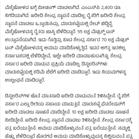
ಮೆಕ್ಕೆಜೋಳದ ಬಗ್ಗೆ ಮೀಟಿಂಗ್ ಮಾಡಲಾಗಿದೆ. ಎಂಎಸ್‌ಪಿ 2,400 ರೂ.
ನಿಗದಿಯಾಗಿದೆ. ಖರೀದಿ ಕೇಂದ್ರ ಸ್ಥಾಪನೆ ಮಾಡಿಲ್ಲ. ರೈತರಿಗೆ ಖರೀದಿ ಕೇಂದ್ರ
ಸ್ಥಾಪನೆ ಮಾಡಲು ಒತ್ತಾಯಿಸಿದ್ರು. ಮಾರುಕಟ್ಟೆಯಲ್ಲಿ ರೇಟ್ ಬಿದ್ದಿದ್ದೆ.
ಮೆಕ್ಕೆಜೋಳವನ್ನ ರೈತರು ಜಾಸ್ತಿ ಬೆಳೆದಿದ್ದಾರೆ. 55 ಲಕ್ಷ ಮೆಟ್ರಿಕ್ಟ್ ಟನ್
ಉತ್ಪಾದನೆಯಾಗಿದೆ. ಇದು ಗೊತ್ತಿದ್ರು ಕೂಡ ಕೇಂದ್ರ ಸರ್ಕಾರ 70 ಲಕ್ಷ ಮೆಟ್ರಿಕ್
ಟನ್ ಮೆಕ್ಕೆಜೋಳವನ್ನ ಆಮದು ಮಾಡಿಕೊಳ್ಳುತ್ತಿದೆ. ಇದರ ಅಗತ್ಯ ಇರಲಿಲ್ಲ.
ಕರ್ನಾಟಕದಲ್ಲಿ ಬೆಳೆದಿದ್ದೇವೆ, ಇಲ್ಲೇ ಖರೀದಿ ಮಾಡಬಹುದಾಗಿತ್ತು. ಕೇಂದ್ರ
ಸರ್ಕಾರ ಖರೀದಿ ಮಾಡುವ ಪ್ರಕ್ರಿಯೆ ಮಾಡಿಲ್ಲ. ಡಿಸ್ಟಲರಿಸ್‌ಗಳು
ಮಾರುಕಟ್ಟೆಯಲ್ಲಿ ಕಡಿಮೆ ಬೆಲೆಗೆ ಖರೀದಿ ಮಾಡಿದ್ದಾರೆ. ಇದು ನಿಯಮಗಳನ್ನ
ಉಲ್ಲಂಘನೆ ಮಾಡಿದ್ದಾರೆ.
ಡಿಸ್ಟಲರಿಸ್‌ಗಳ ಜೊತೆ ಮಾತನಾಡಿ ಖರೀದಿ ಮಾಡುವಂತೆ ತಿಳಿಸಿದ್ದೇನೆ. ರೈತರಿಗೆ
ಸರ್ಕಾರ ಎಲ್ಲಾ ರೀತಿಯ ಸಹಾಯ ಮಾಡುತ್ತದೆ. ಮಾರುಕಟ್ಟೆ ಫೆಡರೇಷನ್‌ಗೆ
ಖರೀದಿ ಮಾಡಲು ಸೂಚನೆ ಮಾಡಿದ್ದೇನೆ. 10 ಲಕ್ಷ ಖರೀದಿ ಮಾಡಲು ಸೂಚನೆ
ನೀಡಿದ್ದೇನೆ. ಖರೀದಿ ಕೇಂದ್ರ ಸ್ಥಾಪನೆ ಮಾಡಲು ತಿಳಿಸಿದ್ದೇನೆ. ಕೇಂದ್ರ ಸರ್ಕಾರಕ್ಕೆ
ಪತ್ರ ಬರೆಯುತ್ತೇನೆ. ಅಮದು ಮಾಡಿಕೊಳ್ಳುವಂತೆ ಪತ್ರ ಬರೆಯುತ್ತೇನೆ. ನಮ್ಮಲ್ಲಿ
ಹೆಚ್ಚು ಬೆಳೆದಿದ್ದಾರೆ ಹೊರಗಡೆ ಆಮದು ಮಾಡಿಕೊಳ್ಳುವುದನ್ನ ನಿಲ್ಲಿಸುವಂತೆ ಪತ್ರ