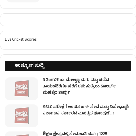
Live Cricket Scores
ಉದ್ಯೋಗ ಸುದ್ದಿ
3 ತಿಂಗಳಿಗಿಂತ ಮೇಲ್ಪಟ್ಟ ಮಗು ದತ್ತು ಪಡೆದ
ತಾಯಂದಿರಿಗೂ ಹೆರಿಗೆ ರಜೆ: ಸುಪ್ರೀಂ ಕೋರ್ಟ್
ಮಹತ್ವದ ತೀರ್ಪು
SSLC ಪರೀಕ್ಷೆಗೆ ಉಚಿತ ಬಸ್ ಸೇವೆ ಮತ್ತು ನಿಷೇಧಾಜ್ಞೆ:
ಕರ್ನಾಟಕ ಸರ್ಕಾರದ ಮಹತ್ವದ ಘೋಷಣೆ…!
ಶಿಕ್ಷಣ ಕ್ಷೇತ್ರದಲ್ಲಿ ನೇಮಕಾತಿ ಪರ್ವ; 1225