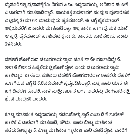
ಮೈಸೂರಿನಲ್ಲಿ ಪ್ರವಾಸಕೈಗೊಂಡಿರುವ ಸಿಎಂ ಸಿದ್ದರಾಮಯ್ಯ, ಅಧಿಕಾರ ಹಂಚಿಕೆ
ವಿಚಾರವಾಗಿ ಮಾತನಾಡಿದ್ದಾರೆ.. ನಾಯಕತ್ವ ಬದಲಾವಣೆ ಸಂಪುಟ ಪುನಾರಚನೆ
ಎಲ್ಲದನ್ನ ತೀರ್ಮಾನ ಮಾಡುವುದು ಹೈಕಮಾಂಡ್. ಈ ಬಗ್ಗೆ ಹೈಕಮಾಂಡ್
ಇಲ್ಲಿಯವರೆಗೆ ಏನಾದರು ಮಾತನಾಡಿದ್ಯಾ? ಇಲ್ಲ ತಾನೇ, ಹಾಗಾದ್ರೆ ಮತೆ ಯಾಕೆ
ಆ ಪ್ರಶ್ನೆ. ಹೈಕಮಾಂಡ್ ಹೇಳುವುದನ್ನ ನಾನು, ಶಾಸಕರು ಪಾಲಿಸಬೇಕು ಎಂದು
ತಿಳಿಸಿದರು.
ದೆಹಲಿಗೆ ಹೋಗಿರುವ ಚೆಲುವರಾಯಸ್ವಾಮಿ ಜೊತೆ ನಾನೇ ಮಾತಾಡಿದ್ದೇನೆ.
ಇಲಾಖೆ ಕೆಲಸದ ಹಿನ್ನೆಲೆಯಲ್ಲಿ ಹೋಗಿದ್ದೇನೆ ಎಂದು ಚೆಲುವರಾಯಸ್ವಾಮಿ
ಹೇಳಿದ್ದಾರೆ. ಶಾಸಕರು, ಸಚಿವರು ದೆಹಲಿಗೆ ಹೋಗಬಾರದಾ? ಶಾಸಕರು ದೆಹಲಿಗೆ
ಹೋಗಿರುವ ಬಗ್ಗೆ ಡಿ.ಕೆ.ಶಿವಕುಮಾರ್ ಸ್ಪಷ್ಟಪಡಿಸಿದ್ದಾರೆ. ಮತ್ತೆ ನಾನು ಯಾಕೆ ಈ
ಬಗ್ಗೆ ವಿವರಣೆ ಕೊಡಲಿ. ನಾಳೆ ಮಲ್ಲಿಕಾರ್ಜುನ ಖರ್ಗೆ ಅವರನ್ನು ಬೆಂಗಳೂರಿನಲ್ಲಿ
ಭೇಟಿ ಮಾಡ್ತೀನಿ ಎಂದರು.
ಕೊಟ್ಟ ಮಾತಿನಂತೆ ಸಿದ್ದರಾಮಯ್ಯ ನಡೆದುಕೊಳ್ಳುತ್ತಾರೆ ಎಂಬ ಡಿ.ಕೆ ಸುರೇಶ್
ಹೇಳಿಕೆ ವಿಚಾರವಾಗಿ ಮಾತನಾಡಿ, ಹೌದು.. ನಾನು ಕೊಟ್ಟ ಮಾತಿನಂತೆ
ನಡೆದುಕೊಳ್ಳುತ್ತೇನೆ. ಕೊಟ್ಟ ಮಾತಿನಂತೆ ಗ್ಯಾರಂಟಿ ಜಾರಿ ಮಾಡಿದ್ದೇನೆ. ಜನರಿಗೆ