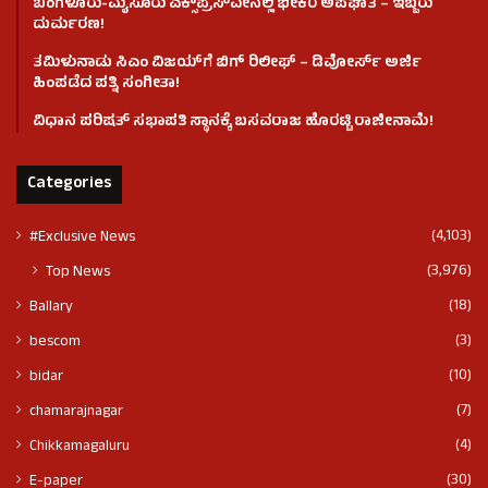
ಬೆಂಗಳೂರು-ಮೈಸೂರು ಎಕ್ಸ್‌ಪ್ರೆಸ್‌ವೇನಲ್ಲಿ ಭೀಕರ ಅಪಘಾತ – ಇಬ್ಬರು
ದುರ್ಮರಣ!
ತಮಿಳುನಾಡು ಸಿಎಂ ವಿಜಯ್‌ಗೆ ಬಿಗ್ ರಿಲೀಫ್ – ಡಿವೋರ್ಸ್ ಅರ್ಜಿ
ಹಿಂಪಡೆದ ಪತ್ನಿ ಸಂಗೀತಾ!
ವಿಧಾನ ಪರಿಷತ್ ಸಭಾಪತಿ ಸ್ಥಾನಕ್ಕೆ ಬಸವರಾಜ ಹೊರಟ್ಟಿ ರಾಜೀನಾಮೆ!
Categories
(4,103)
#Exclusive News
(3,976)
Top News
(18)
Ballary
(3)
bescom
(10)
bidar
(7)
chamarajnagar
(4)
Chikkamagaluru
(30)
E-paper