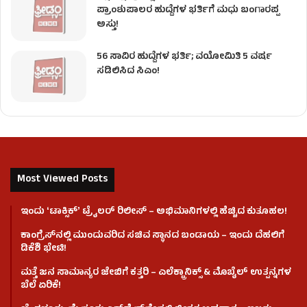
ಪ್ರಾಂಶುಪಾಲರ ಹುದ್ದೆಗಳ ಭರ್ತಿಗೆ ಮಧು ಬಂಗಾರಪ್ಪ
ಅಸ್ತು!
56 ಸಾವಿರ ಹುದ್ದೆಗಳ ಭರ್ತಿ; ವಯೋಮಿತಿ 5 ವರ್ಷ
ಸಡಿಲಿಸಿದ ಸಿಎಂ!
Most Viewed Posts
ಇಂದು ʻಟಾಕ್ಸಿಕ್ʼ ಟ್ರೈಲರ್ ರಿಲೀಸ್‌ – ಅಭಿಮಾನಿಗಳಲ್ಲಿ ಹೆಚ್ಚಿದ ಕುತೂಹಲ!
ಕಾಂಗ್ರೆಸ್​ನಲ್ಲಿ ಮುಂದುವರಿದ ಸಚಿವ ಸ್ಥಾನದ ಬಂಡಾಯ – ಇಂದು ದೆಹಲಿಗೆ
ಡಿಕೆಶಿ ಭೇಟಿ!
ಮತ್ತೆ ಜನ ಸಾಮಾನ್ಯರ ಜೇಬಿಗೆ ಕತ್ತರಿ – ಎಲೆಕ್ಟ್ರಾನಿಕ್ಸ್ & ಮೊಬೈಲ್ ಉತ್ಪನ್ನಗಳ
ಬೆಲೆ ಏರಿಕೆ!