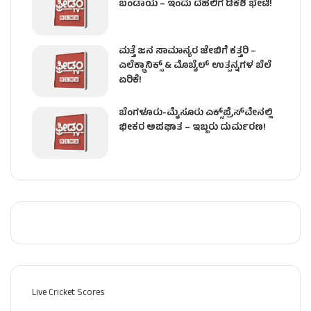
ಬಂಡಾಯ – ಇಂದು ದೆಹಲಿಗೆ ಡಿಕೆಶಿ ಭೇಟಿ!
ಮತ್ತೆ ಜನ ಸಾಮಾನ್ಯರ ಜೇಬಿಗೆ ಕತ್ತರಿ –
ಎಲೆಕ್ಟ್ರಾನಿಕ್ಸ್ & ಮೊಬೈಲ್ ಉತ್ಪನ್ನಗಳ ಬೆಲೆ
ಏರಿಕೆ!
ಬೆಂಗಳೂರು-ಮೈಸೂರು ಎಕ್ಸ್‌ಪ್ರೆಸ್‌ವೇನಲ್ಲಿ
ಭೀಕರ ಅಪಘಾತ – ಇಬ್ಬರು ದುರ್ಮರಣ!
Live Cricket Scores