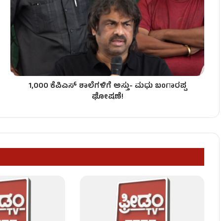
ಸಿದ ಆರೋಪಿಗಳು!
1,000 ಕೆಪಿಎಸ್ ಶಾಲೆಗಳಿಗೆ ಅಸ್ತು- ಮಧು ಬಂಗಾರಪ್ಪ
– ಆರೋಪಿಗಳ ಮೇಲೆ FIR!
ಘೋಷಣೆ!