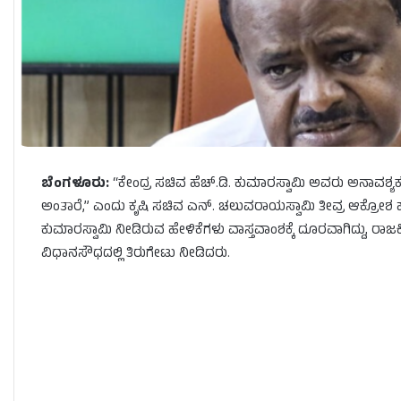
ಬೆಂಗಳೂರು:
“ಕೇಂದ್ರ ಸಚಿವ ಹೆಚ್.ಡಿ. ಕುಮಾರಸ್ವಾಮಿ ಅವರು ಅನಾವಶ
ಅಂತಾರೆ,” ಎಂದು ಕೃಷಿ ಸಚಿವ ಎನ್. ಚಲುವರಾಯಸ್ವಾಮಿ ತೀವ್ರ ಆಕ್ರೋಶ ಹೊರಹ
ಕುಮಾರಸ್ವಾಮಿ ನೀಡಿರುವ ಹೇಳಿಕೆಗಳು ವಾಸ್ತವಾಂಶಕ್ಕೆ ದೂರವಾಗಿದ್ದು, ರಾಜ
ವಿಧಾನಸೌಧದಲ್ಲಿ ತಿರುಗೇಟು ನೀಡಿದರು.