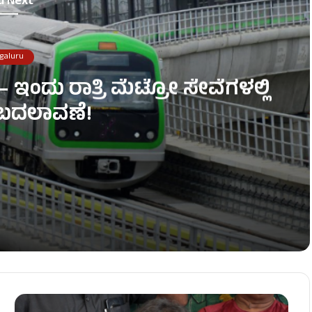
d Next
galuru
ಇಂದು ರಾತ್ರಿ ಮೆಟ್ರೋ ಸೇವೆಗಳಲ್ಲಿ
ಕ ಬದಲಾವಣೆ!
ವೆಗಳಲ್ಲಿ ತಾತ್ಕಾಲಿಕ ಬದಲಾವಣೆ!