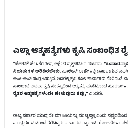
ಎಲ್ಲಾ ಆತ್ಮಹತ್ಯೆಗಳು ಕೃಷಿ ಸಂಬಂಧಿತ ರೈ
“ಹೆಚ್‌ಡಿಕೆ ಹೇಳಿಕೆಗೆ ತೀವ್ರ ಆಕ್ಷೇಪ ವ್ಯಕ್ತಪಡಿಸಿದ ಸಚಿವರು,
“ಕುಮಾರಸ್ವಾಮ
ನಿಯಮಗಳ ಅರಿವಿರಬೇಕು.
ಪೊಲೀಸ್ ಠಾಣೆಗಳಲ್ಲಿ ದಾಖಲಾಗುವ ಎಫ್
ಅಂಕಿ-ಅಂಶ ಸಂಗ್ರಹಿಸುತ್ತದೆ. ಇದರಲ್ಲಿ ಕೃಷಿ ಕೂಲಿ ಕಾರ್ಮಿಕರು ಸೇರಿದಂತೆ ವಿವ
ಸಾಲಬಾಧೆ ಅಥವಾ ಕೃಷಿ ಸಂಕಷ್ಟದಿಂದ ಆತ್ಮಹತ್ಯೆ ಮಾಡಿಕೊಂಡ ಪ್ರಕರಣಗಳನ್ನು 
ರೈತರ ಆತ್ಮಹತ್ಯೆಗಳೆಂದೇ ಹೇಳುವುದು ತಪ್ಪು,”
ಎಂದರು.
ರಾಜ್ಯ ಸರ್ಕಾರ ಯಾವುದೇ ಮಾಹಿತಿಯನ್ನು ಮುಚ್ಚಿಟ್ಟಿಲ್ಲ ಎಂದು ಸ್ಪಷ್ಟಪಡ
ಮಾಧ್ಯಮಗಳ ಮುಂದೆ ತೆರೆದಿಟ್ಟರು. ಸರ್ಕಾರದ ಗ್ಯಾರಂಟಿ ಯೋಜನೆಗಳು, ಬೆ