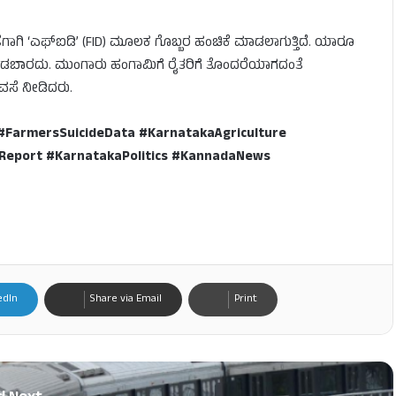
ಾಗಿ ‘ಎಫ್ಐಡಿ’ (FID) ಮೂಲಕ ಗೊಬ್ಬರ ಹಂಚಿಕೆ ಮಾಡಲಾಗುತ್ತಿದೆ. ಯಾರೂ
ಮಾಡಬಾರದು. ಮುಂಗಾರು ಹಂಗಾಮಿಗೆ ರೈತರಿಗೆ ತೊಂದರೆಯಾಗದಂತೆ
ಭರವಸೆ ನೀಡಿದರು.
armersSuicideData #KarnatakaAgriculture
Report #KarnatakaPolitics #KannadaNews
edIn
Share via Email
Print