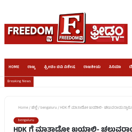
HOME
ರಾಜ್ಯ
ಫ್ರೀಡಂ ಟಿವಿ ವಿಶೇಷ
ರಾಜಕೀಯ
ಸಿನಿಮಾ
ದ
Breaking News
Home
/
ಜಿಲ್ಲೆ
/
bengaluru
/
HDK ಗೆ ಮಾತಾಡೋ ಖಯಾಲಿ- ಚಲುವರಾಯಸ್ವಾಮಿ
bengaluru
HDK ಗೆ ಮಾತಾಡೋ ಖಯಾಲಿ- ಚಲುವರಾಯ