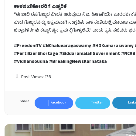
ಕಾಳಸಂತೆಕೋರರಿಗೆ ಎಚ್ಚರಿಕೆ
“ಈ ಬಾರಿ ರಸಗೊಬ್ಬರ ಕೊರತೆ ಇರುವುದು ನಿಜ. ಹೀಗಾಗಿಯೇ ಪಾರದರ್ಶಕತೆಗ
ಕೂಡ ಗೊಬ್ಬರವನ್ನು ಅಕ್ರಮವಾಗಿ ಸಂಗ್ರಹಿಸಿ ಕಾಳಸಂತೆಯಲ್ಲಿ ಮಾರಾಟ 
ಜಿಲ್ಲಾಡಳಿತಗಳು ಕಟ್ಟುನಿಟ್ಟಿನ ಕ್ರಮ ಕೈಗೊಳ್ಳಲಿವೆ,” ಎಂದು ಕೃಷಿ ಸಚಿವರು 
#FreedomTV #NChaluvarayaswamy #HDKumaraswamy #F
#FertilizerShortage #SiddaramaiahGovernment #NCRB
#Vidhansoudha #BreakingNewsKarnataka
Post Views:
136
Share
Facebook
Twitter
Link