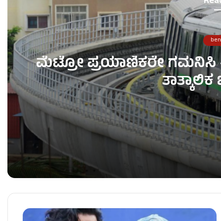
Rea
ben
ಮೆಟ್ರೋ ಪ್ರಯಾಣಿಕರೇ ಗಮನಿಸಿ – 
ತಾತ್ಕಾಲಿ
ಮೆಟ್ರೋ ಪ್ರಯಾಣಿಕರೇ ಗಮನಿಸಿ – ಇಂದು ರಾತ್ರಿ ಮೆಟ್ರೋ ಸೇ
ಲಂಚಕ್ಕೆ ಬೇಡಿಕೆ – ಹೆಡ್​ ಕಾನ್ಸ್​​​ಟೇಬಲ್ ಸಸ್ಪೆಂಡ್‌!