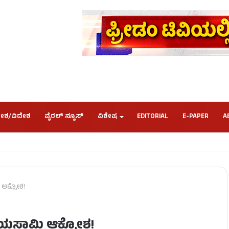
ೇಶ/ವಿದೇಶ
ವೈರಲ್ ನ್ಯೂಸ್
ವಿಶೇಷ
EDITORIAL
E-PAPER
A
 ಆಕ್ರೋಶ!
ಸ್ವಾಮಿ ಆಕ್ರೋಶ!