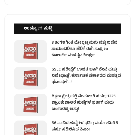
ಉದ್ಯೋಗ ಸುದ್ದಿ
3 ತಿಂಗಳಿಗಿಂತ ಮೇಲ್ಪಟ್ಟ ಮಗು ದತ್ತು ಪಡೆದ
ತಾಯಂದಿರಿಗೂ ಹೆರಿಗೆ ರಜೆ: ಸುಪ್ರೀಂ
ಕೋರ್ಟ್ ಮಹತ್ವದ ತೀರ್ಪು
SSLC ಪರೀಕ್ಷೆಗೆ ಉಚಿತ ಬಸ್ ಸೇವೆ ಮತ್ತು
ನಿಷೇಧಾಜ್ಞೆ: ಕರ್ನಾಟಕ ಸರ್ಕಾರದ ಮಹತ್ವದ
ಘೋಷಣೆ…!
ಶಿಕ್ಷಣ ಕ್ಷೇತ್ರದಲ್ಲಿ ನೇಮಕಾತಿ ಪರ್ವ; 1225
ಪ್ರಾಂಶುಪಾಲರ ಹುದ್ದೆಗಳ ಭರ್ತಿಗೆ ಮಧು
ಬಂಗಾರಪ್ಪ ಅಸ್ತು!
56 ಸಾವಿರ ಹುದ್ದೆಗಳ ಭರ್ತಿ; ವಯೋಮಿತಿ 5
ವರ್ಷ ಸಡಿಲಿಸಿದ ಸಿಎಂ!