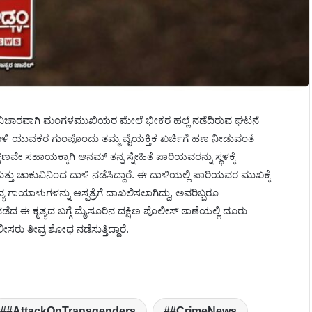
ವಿಚಾರವಾಗಿ ಮಂಗಳಮುಖಿಯರ ಮೇಲೆ ಭೀಕರ ಹಲ್ಲೆ ನಡೆದಿರುವ ಘಟನೆ
ಯುವಕರ ಗುಂಪೊಂದು ತಮ್ಮ ವೈಯಕ್ತಿಕ ಖರ್ಚಿಗೆ ಹಣ ನೀಡುವಂತೆ
ಕ್ಷಣವೇ ಸಹಾಯಕ್ಕಾಗಿ ಆನಮ್ ತನ್ನ ಸ್ನೇಹಿತೆ ಪಾರಿಯವರನ್ನು ಸ್ಥಳಕ್ಕೆ
ತ್ತು ಚಾಕುವಿನಿಂದ ದಾಳಿ ನಡೆಸಿದ್ದಾರೆ. ಈ ದಾಳಿಯಲ್ಲಿ ಪಾರಿಯವರ ಮುಖಕ್ಕೆ
ಗಾಯಾಳುಗಳನ್ನು ಆಸ್ಪತ್ರೆಗೆ ದಾಖಲಿಸಲಾಗಿದ್ದು, ಅವರಿಬ್ಬರೂ
ಡೆದ ಈ ಕೃತ್ಯದ ಬಗ್ಗೆ ಮೈಸೂರಿನ ದಕ್ಷಿಣ ಪೊಲೀಸ್ ಠಾಣೆಯಲ್ಲಿ ದೂರು
ಸರು ತೀವ್ರ ಶೋಧ ನಡೆಸುತ್ತಿದ್ದಾರೆ.
#AttackOnTransgenders
#CrimeNews