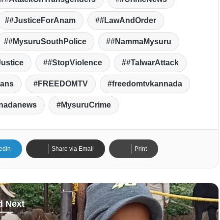
#JusticeForAnam
#LawAndOrder
#MysuruSouthPolice
#NammaMysuru
Justice
#StopViolence
#TalwarAttack
rans
FREEDOMTV
freedomtvkannada
nadanews
MysuruCrime
edIn
Share via Email
Print
d Next