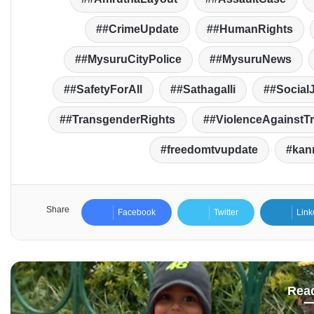
#CrimeUpdate
#HumanRights
#MysuruCityPolice
#MysuruNews
#SafetyForAll
#Sathagalli
#Social
#TransgenderRights
#ViolenceAgainstT
freedomtvupdate
kan
Share
Facebook
Twitter
Link
Rea