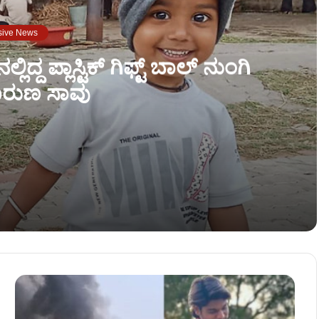
sive News
ಲಿದ್ದ ಪ್ಲಾಸ್ಟಿಕ್ ಗಿಫ್ಟ್ ಬಾಲ್ ನುಂಗಿ
ರುಣ ಸಾವು
 ನುಂಗಿ ಬಾಲಕ ದಾರುಣ ಸಾವು
ಟ್ಟ ಹಂತಕರು!