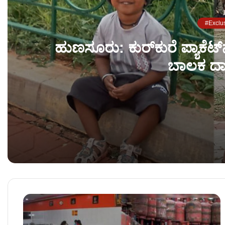
#Exclu
ಹುಣಸೂರು: ಕುರ್‌ಕುರೆ ಪ್ಯಾಕೆಟ್‌ನಲ್
ಬಾಲಕ ದಾ
ಹುಣಸೂರು: ಕುರ್‌ಕುರೆ ಪ್ಯಾಕೆಟ್‌ನಲ್ಲಿದ್ದ ಪ್ಲಾಸ್ಟಿಕ್ ಗಿಫ್ಟ್ ಬಾಲ್
ಬೆಂಗಳೂರಿನಲ್ಲಿ ಭೀಕರ ಕೊಲೆ – ತಲೆ ಕತ್ತರಿಸಿ ಕ್ರಿಕೆಟ್ ಗ್ರೌಂಡ್​​ನಲ್ಲಿ