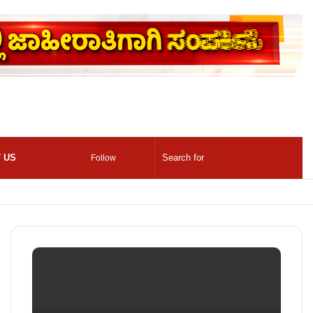
 US
Follow