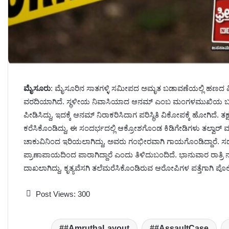
ಮೈಸೂರು
: ಮೈಸೂರಿನ ಸಾತಗಳ್ಳಿ ಸಮೀಪದ ಅಮೃತ ಬಡಾವಣೆಯಲ್ಲಿ ಹಣದ 
ವರದಿಯಾಗಿದೆ. ಸ್ಥಳೀಯ ನಿವಾಸಿಯಾದ ಆನಮ್ ಎಂಬ ಮಂಗಳಮುಖಿಯ ಬಳಿ 
ಪೀಡಿಸಿದ್ದು, ಇದಕ್ಕೆ ಆನಮ್ ನಿರಾಕರಿಸಿದಾಗ ಪರಿಸ್ಥಿತಿ ವಿಕೋಪಕ್ಕೆ ಹೋಗಿದೆ. ತ
ಕರೆಸಿಕೊಂಡಿದ್ದು, ಈ ಸಂದರ್ಭದಲ್ಲಿ ಆಕ್ರೋಶಗೊಂಡ ಕಿಡಿಗೇಡಿಗಳು ತಲ್ವಾರ್ ಮ
ಚಾಕುವಿನಿಂದ ಇರಿಯಲಾಗಿದ್ದು, ಅವರು ಗಂಭೀರವಾಗಿ ಗಾಯಗೊಂಡಿದ್ದಾರೆ. ಸದ್ಯ 
ಪ್ರಾಣಾಪಾಯದಿಂದ ಪಾರಾಗಿದ್ದಾರೆ ಎಂದು ತಿಳಿದುಬಂದಿದೆ. ಭಾನುವಾರ ರಾತ್ರಿ ನ
ದಾಖಲಾಗಿದ್ದು, ಕೃತ್ಯವೆಸಗಿ ತಲೆಮರೆಸಿಕೊಂಡಿರುವ ಆರೋಪಿಗಳ ಪತ್ತೆಗಾಗಿ ಪೊಲೀ
Post Views:
300
#AmruthaLayout
#AssaultCase