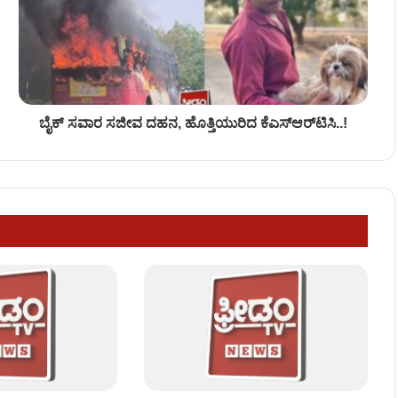
ಬೈಕ್ ಸವಾರ ಸಜೀವ ದಹನ, ಹೊತ್ತಿಯುರಿದ ಕೆಎಸ್‌ಆರ್‌ಟಿಸಿ..!
ೆಸ್ಟ್!
ಮಾವನನ್ನು ಕೊಂದು ತಾನೂ ಆತ್ಮಹತ್ಯೆ!