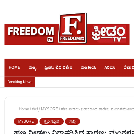
HOME
ರಾಜ್ಯ
ಫ್ರೀಡಂ ಟಿವಿ ವಿಶೇಷ
ರಾಜಕೀಯ
ಸಿನಿಮಾ
ದೇಶ/ವ
Breaking News
Home
/
ಜಿಲ್ಲೆ
/
MYSORE
/
ಹಣ ನೀಡಲು ನಿರಾಕರಿಸಿದ ಕಾರಣ; ಮಂಗಳಮುಖಿಯರ
MYSORE
ಕ್ರೈಂ ಸ್ಟೋರಿ
ಸುದ್ದಿ
ಹಣ ನೀಡಲು ನಿರಾಕರಿಸಿದ ಕಾರಣ; ಮಂಗಳಮ