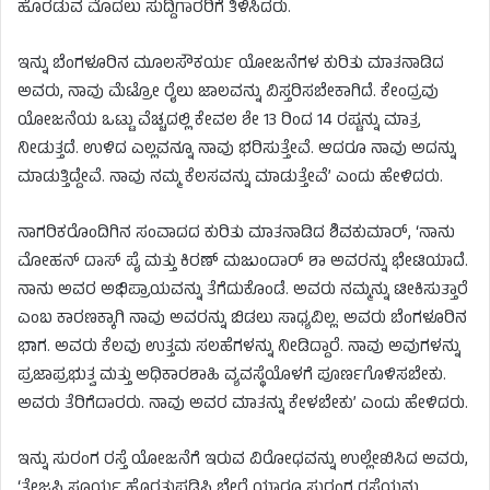
ಹೊರಡುವ ಮೊದಲು ಸುದ್ದಿಗಾರರಿಗೆ ತಿಳಿಸಿದರು.
ಇನ್ನು ಬೆಂಗಳೂರಿನ ಮೂಲಸೌಕರ್ಯ ಯೋಜನೆಗಳ ಕುರಿತು ಮಾತನಾಡಿದ
ಅವರು, ನಾವು ಮೆಟ್ರೋ ರೈಲು ಜಾಲವನ್ನು ವಿಸ್ತರಿಸಬೇಕಾಗಿದೆ. ಕೇಂದ್ರವು
ಯೋಜನೆಯ ಒಟ್ಟು ವೆಚ್ಚದಲ್ಲಿ ಕೇವಲ ಶೇ 13 ರಿಂದ 14 ರಷ್ಟನ್ನು ಮಾತ್ರ
ನೀಡುತ್ತದೆ. ಉಳಿದ ಎಲ್ಲವನ್ನೂ ನಾವು ಭರಿಸುತ್ತೇವೆ. ಆದರೂ ನಾವು ಅದನ್ನು
ಮಾಡುತ್ತಿದ್ದೇವೆ. ನಾವು ನಮ್ಮ ಕೆಲಸವನ್ನು ಮಾಡುತ್ತೇವೆ’ ಎಂದು ಹೇಳಿದರು.
ನಾಗರಿಕರೊಂದಿಗಿನ ಸಂವಾದದ ಕುರಿತು ಮಾತನಾಡಿದ ಶಿವಕುಮಾರ್, ‘ನಾನು
ಮೋಹನ್ ದಾಸ್ ಪೈ ಮತ್ತು ಕಿರಣ್ ಮಜುಂದಾರ್ ಶಾ ಅವರನ್ನು ಭೇಟಿಯಾದೆ.
ನಾನು ಅವರ ಅಭಿಪ್ರಾಯವನ್ನು ತೆಗೆದುಕೊಂಡೆ. ಅವರು ನಮ್ಮನ್ನು ಟೀಕಿಸುತ್ತಾರೆ
ಎಂಬ ಕಾರಣಕ್ಕಾಗಿ ನಾವು ಅವರನ್ನು ಬಿಡಲು ಸಾಧ್ಯವಿಲ್ಲ. ಅವರು ಬೆಂಗಳೂರಿನ
ಭಾಗ. ಅವರು ಕೆಲವು ಉತ್ತಮ ಸಲಹೆಗಳನ್ನು ನೀಡಿದ್ದಾರೆ. ನಾವು ಅವುಗಳನ್ನು
ಪ್ರಜಾಪ್ರಭುತ್ವ ಮತ್ತು ಅಧಿಕಾರಶಾಹಿ ವ್ಯವಸ್ಥೆಯೊಳಗೆ ಪೂರ್ಣಗೊಳಿಸಬೇಕು.
ಅವರು ತೆರಿಗೆದಾರರು. ನಾವು ಅವರ ಮಾತನ್ನು ಕೇಳಬೇಕು’ ಎಂದು ಹೇಳಿದರು.
ಇನ್ನು ಸುರಂಗ ರಸ್ತೆ ಯೋಜನೆಗೆ ಇರುವ ವಿರೋಧವನ್ನು ಉಲ್ಲೇಖಿಸಿದ ಅವರು,
‘ತೇಜಸ್ವಿ ಸೂರ್ಯ ಹೊರತುಪಡಿಸಿ ಬೇರೆ ಯಾರೂ ಸುರಂಗ ರಸ್ತೆಯನ್ನು