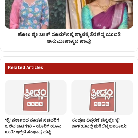
ಹೋಂ ಸ್ಟೇ ಬಾತ್‌ ರೂಮ್‌ನಲ್ಲಿ ಸ್ನಾನಕ್ಕೆ ತೆರಳಿದ್ದ ಯುವತಿ
ಅನುಮಾನಾಸ್ಪದ ಸಾವು
Related Articles
ʻಕೈʼ ಸರ್ಕಾರದ ನೂತನ ಸಚಿವರಿಗೆ
ಸಂಪುಟ ವಿಸ್ತರಣೆ ಬೆನ್ನಲ್ಲೇ ʻಕೈʼ
ಒಲಿದ ಖಾತೆಗಳು – ಯಾರಿಗೆ ಯಾವ
ಪಾಳಯದಲ್ಲಿ ಭುಗಿಲೆದ್ದ ಬಂಡಾಯ!
ಖಾತೆ? ಇಲ್ಲಿದೆ ಸಂಭಾವ್ಯ ಪಟ್ಟಿ!