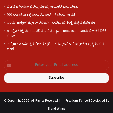
ಬಿಡದಿ ಟೌನ್‌ಶಿಪ್‌ ವಿರುದ್ಧ ದೋಸ್ತಿ ನಾಯಕರ ಪಾದಯಾತ್ರೆ!
100 ಅಡಿ ಪ್ರಪಾತಕ್ಕೆ ಉರುಳಿದ ಬಸ್‌ – 7 ಮಂದಿ ಸಾವು!
ಇಂದು ʻಟಾಕ್ಸಿಕ್ʼ ಟ್ರೈಲರ್ ರಿಲೀಸ್‌ – ಅಭಿಮಾನಿಗಳಲ್ಲಿ ಹೆಚ್ಚಿದ ಕುತೂಹಲ!
ಕಾಂಗ್ರೆಸ್​ನಲ್ಲಿ ಮುಂದುವರಿದ ಸಚಿವ ಸ್ಥಾನದ ಬಂಡಾಯ – ಇಂದು ದೆಹಲಿಗೆ ಡಿಕೆಶಿ
ಭೇಟಿ!
ಮತ್ತೆ ಜನ ಸಾಮಾನ್ಯರ ಜೇಬಿಗೆ ಕತ್ತರಿ – ಎಲೆಕ್ಟ್ರಾನಿಕ್ಸ್ & ಮೊಬೈಲ್ ಉತ್ಪನ್ನಗಳ ಬೆಲೆ
ಏರಿಕೆ!
© Copyright 2026, All Rights Reserved |
Freedom TV live
||
Developed By
B and Wings