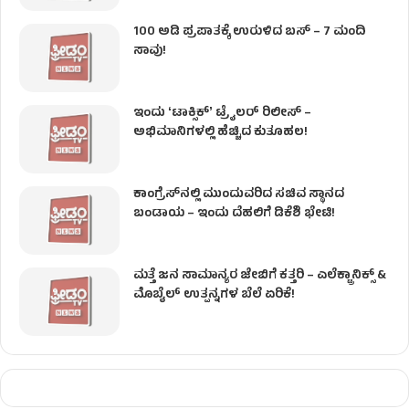
100 ಅಡಿ ಪ್ರಪಾತಕ್ಕೆ ಉರುಳಿದ ಬಸ್‌ – 7 ಮಂದಿ
ಸಾವು!
ಇಂದು ʻಟಾಕ್ಸಿಕ್ʼ ಟ್ರೈಲರ್ ರಿಲೀಸ್‌ –
ಅಭಿಮಾನಿಗಳಲ್ಲಿ ಹೆಚ್ಚಿದ ಕುತೂಹಲ!
ಕಾಂಗ್ರೆಸ್​ನಲ್ಲಿ ಮುಂದುವರಿದ ಸಚಿವ ಸ್ಥಾನದ
ಬಂಡಾಯ – ಇಂದು ದೆಹಲಿಗೆ ಡಿಕೆಶಿ ಭೇಟಿ!
ಮತ್ತೆ ಜನ ಸಾಮಾನ್ಯರ ಜೇಬಿಗೆ ಕತ್ತರಿ – ಎಲೆಕ್ಟ್ರಾನಿಕ್ಸ್ &
ಮೊಬೈಲ್ ಉತ್ಪನ್ನಗಳ ಬೆಲೆ ಏರಿಕೆ!