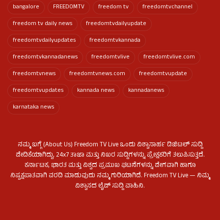
bangalore
FREEDOMTV
freedom tv
freedomtvchannel
freedom tv daily news
freedomtvdailyupdate
freedomtvdailyupdates
freedomtvkannada
freedomtvkannadanews
freedomtvlive
freedomtvlive.com
freedomtvnews
freedomtvnews.com
freedomtvupdate
freedomtvupdates
kannada news
kannadanews
karnataka news
ನಮ್ಮ ಬಗ್ಗೆ (About Us) Freedom TV Live ಒಂದು ವಿಶ್ವಾಸಾರ್ಹ ಡಿಜಿಟಲ್ ಸುದ್ದಿ
ವೇದಿಕೆಯಾಗಿದ್ದು, 24x7 ತಾಜಾ ಮತ್ತು ನಿಖರ ಸುದ್ದಿಗಳನ್ನು ಪ್ರೇಕ್ಷಕರಿಗೆ ತಲುಪಿಸುತ್ತದೆ.
ಕರ್ನಾಟಕ, ಭಾರತ ಮತ್ತು ವಿಶ್ವದ ಪ್ರಮುಖ ಘಟನೆಗಳನ್ನು ವೇಗವಾಗಿ ಹಾಗೂ
ನಿಷ್ಪಕ್ಷಪಾತವಾಗಿ ವರದಿ ಮಾಡುವುದು ನಮ್ಮ ಗುರಿಯಾಗಿದೆ. Freedom TV Live — ನಿಮ್ಮ
ವಿಶ್ವಾಸದ ಲೈವ್ ಸುದ್ದಿ ವಾಹಿನಿ.