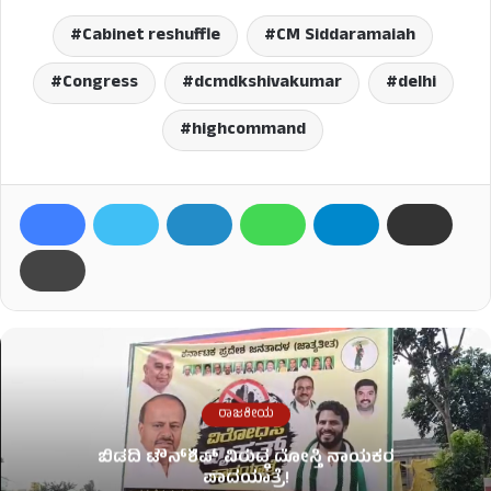
Cabinet reshuffle
CM Siddaramaiah
Congress
dcmdkshivakumar
delhi
highcommand
ರಾಜಕೀಯ
ಬಿಡದಿ ಟೌನ್‌ಶಿಪ್‌ ವಿರುದ್ಧ ದೋಸ್ತಿ ನಾಯಕರ
ಪಾದಯಾತ್ರೆ!