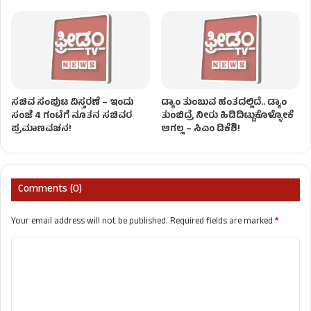
ಸಚಿವ ಸಂಪುಟ ವಿಸ್ತರಣೆ – ಇಂದು
ಡ್ಯಾಂ ತುಂಬುವ ಹಂತದಲ್ಲಿದೆ.. ಡ್ಯಾಂ
ಸಂಜೆ 4 ಗಂಟೆಗೆ ನೂತನ ಸಚಿವರ
ತುಂಬಿದ್ರೆ ನೀರು ಹಿಡಿದಿಟ್ಟುಕೊಳ್ಳೋಕೆ
ಪ್ರಮಾಣವಚನ!
ಆಗಲ್ಲ – ಸಿಎಂ ಡಿಕೆಶಿ!
Comments (0)
Your email address will not be published.
Required fields are marked
*
C
o
m
m