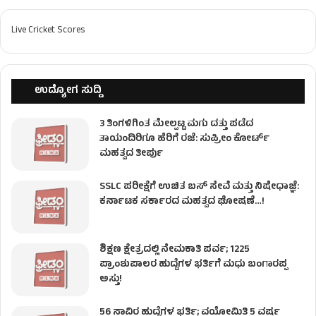
Live Cricket Scores
ಉದ್ಯೋಗ ಸುದ್ದಿ
3 ತಿಂಗಳಿಗಿಂತ ಮೇಲ್ಪಟ್ಟ ಮಗು ದತ್ತು ಪಡೆದ
ತಾಯಂದಿರಿಗೂ ಹೆರಿಗೆ ರಜೆ: ಸುಪ್ರೀಂ ಕೋರ್ಟ್
ಮಹತ್ವದ ತೀರ್ಪು
SSLC ಪರೀಕ್ಷೆಗೆ ಉಚಿತ ಬಸ್ ಸೇವೆ ಮತ್ತು ನಿಷೇಧಾಜ್ಞೆ:
ಕರ್ನಾಟಕ ಸರ್ಕಾರದ ಮಹತ್ವದ ಘೋಷಣೆ…!
ಶಿಕ್ಷಣ ಕ್ಷೇತ್ರದಲ್ಲಿ ನೇಮಕಾತಿ ಪರ್ವ; 1225
ಪ್ರಾಂಶುಪಾಲರ ಹುದ್ದೆಗಳ ಭರ್ತಿಗೆ ಮಧು ಬಂಗಾರಪ್ಪ
ಅಸ್ತು!
56 ಸಾವಿರ ಹುದ್ದೆಗಳ ಭರ್ತಿ; ವಯೋಮಿತಿ 5 ವರ್ಷ