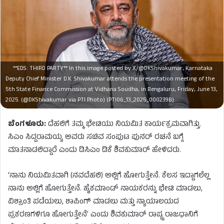
**EDS: THIRD PARTY** In this image posted by X/@DKShivakumar, Karnataka
Deputy Chief Minister D.K. Shivakumar attends the presentation meeting of the
5th State Finance Commission at Vidhana Soudha, in Bengaluru, Friday, June 13,
2025. (@DKShivakumar via PTI Photo) (PTI06_13_2025_000239B)
ಬೆಂಗಳೂರು:
ದೆಹಲಿಗೆ ತಮ್ಮ ಭೇಟಿಯು ನಿಯಮಿತ ಕಾರ್ಯಕ್ರಮವಾಗಿತ್ತು.
ಸಿಎಂ ಸಿದ್ದರಾಮಯ್ಯ ಅವರು ಸಚಿವ ಸಂಪುಟ ಪುನರ್ ರಚನೆ ಬಗ್ಗೆ
ಮಾತನಾಡಲಿದ್ದಾರೆ ಎಂದು ಡಿಸಿಎಂ ಡಿಕೆ ಶಿವಕುಮಾರ್ ಹೇಳಿದರು.
‘ನಾನು ನಿಯಮಿತವಾಗಿ (ನವದೆಹಲಿ) ಅಲ್ಲಿಗೆ ಹೋಗುತ್ತೇನೆ. ಕೆಲಸ ಇದ್ದಾಗಲೆಲ್ಲ
ನಾನು ಅಲ್ಲಿಗೆ ಹೋಗುತ್ತೇನೆ. ಹೈಕಮಾಂಡ್ ನಾಯಕರನ್ನು ಭೇಟಿ ಮಾಡಲು,
ವಿಶ್ರಾಂತಿ ಪಡೆಯಲು, ಶಾಪಿಂಗ್ ಮಾಡಲು ಮತ್ತು ನ್ಯಾಯಾಲಯದ
ಪ್ರಕರಣಗಳಿಗೂ ಹೋಗುತ್ತೇನೆ’ ಎಂದು ಶಿವಕುಮಾರ್ ರಾಷ್ಟ್ರ ರಾಜಧಾನಿಗೆ