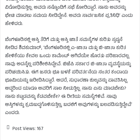
ವಿರೋಧಿಸುತ್ತಿಲ್ಲ. ಅವರು ನನ್ನೊಂದಿಗೆ ಸಭೆ ಕೋರಿದ್ದಾರೆ. ನಾನು ಅವರನ್ನು
ಭೇಟಿ ಮಾಡಲು ಸಮಯ ನೀಡಿದ್ದೇನೆ. ಅವರು ಸಾರ್ವಜನಿಕ ಪ್ರತಿನಿಧಿ’ ಎಂದು
ಹೇಳಿದರು.
ಬೆಂಗಳೂರಿನಲ್ಲಿ ಆಸ್ತಿ ತೆರಿಗೆ ಮತ್ತು ಆಸ್ತಿ ಖಾತೆ ಸಮಸ್ಯೆಗಳ ಕುರಿತು ಸ್ಪಷ್ಟನೆ
ನೀಡಿದ ಶಿವಕುಮಾರ್, ‘ಬೆಂಗಳೂರಿನಲ್ಲಿ ಎ-ಖಾತಾ ಮತ್ತು ಬಿ-ಖಾತಾ ಕುರಿತ
ಹೇಳಿಕೆಯು ಕೇವಲ ಒಂದು ಕಾಮೆಂಟ್ ಆಗಿದೆಯೇ ಹೊರತು ಪರಿಹಾರವಲ್ಲ.
ನಾವು ಅದನ್ನೆಲ್ಲ ಪರಿಶೀಲಿಸಿದ್ದೇವೆ. ಬಿಜೆಪಿ ಸರ್ಕಾರ ಬಿ-ಖಾತಾ ವ್ಯವಸ್ಥೆಯನ್ನು
ಪರಿಚಯಿಸಿತು. ಈಗ ಜನರು ಭೂ ಬಳಕೆ ಪರಿವರ್ತನೆಯ ನಂತರ ಕಂದಾಯ
ಭೂಮಿಯನ್ನು ಖರೀದಿಸಿದ್ದಾರೆ. ಆದರೆ, ಸುಧಾರಣಾ ಶುಲ್ಕವನ್ನು ಪಾವತಿಸಿಲ್ಲ.
ಆದ್ದರಿಂದ ಯಾರೂ ಅವರಿಗೆ ಸಾಲ ನೀಡುತ್ತಿಲ್ಲ. ನಾನು ಏನು ಮಾಡಬೇಕು?
ನಾನು ಕಟ್ಟಡವನ್ನು ಕೆಡವಬೇಕೇ? ಈ ರೀತಿಯ ಸಮಸ್ಯೆಗಳಿವೆ. ನಾವು
ಆಸ್ತಿಗಳನ್ನು ಕ್ರಮಬದ್ಧಗೊಳಿಸುತ್ತಿಲ್ಲ, ಬದಲಿಗೆ ಅವುಗಳನ್ನು ಬಲಪಡಿಸುತ್ತಿದ್ದೇವೆ’
ಎಂದರು.
Post Views:
167