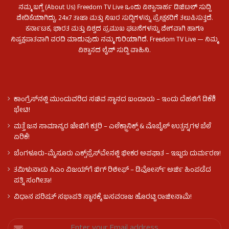
ನಮ್ಮ ಬಗ್ಗೆ (About Us) Freedom TV Live ಒಂದು ವಿಶ್ವಾಸಾರ್ಹ ಡಿಜಿಟಲ್ ಸುದ್ದಿ
ವೇದಿಕೆಯಾಗಿದ್ದು, 24x7 ತಾಜಾ ಮತ್ತು ನಿಖರ ಸುದ್ದಿಗಳನ್ನು ಪ್ರೇಕ್ಷಕರಿಗೆ ತಲುಪಿಸುತ್ತದೆ.
ಕರ್ನಾಟಕ, ಭಾರತ ಮತ್ತು ವಿಶ್ವದ ಪ್ರಮುಖ ಘಟನೆಗಳನ್ನು ವೇಗವಾಗಿ ಹಾಗೂ
ನಿಷ್ಪಕ್ಷಪಾತವಾಗಿ ವರದಿ ಮಾಡುವುದು ನಮ್ಮ ಗುರಿಯಾಗಿದೆ. Freedom TV Live — ನಿಮ್ಮ
ವಿಶ್ವಾಸದ ಲೈವ್ ಸುದ್ದಿ ವಾಹಿನಿ.
ಕಾಂಗ್ರೆಸ್​ನಲ್ಲಿ ಮುಂದುವರಿದ ಸಚಿವ ಸ್ಥಾನದ ಬಂಡಾಯ – ಇಂದು ದೆಹಲಿಗೆ ಡಿಕೆಶಿ
ಭೇಟಿ!
ಮತ್ತೆ ಜನ ಸಾಮಾನ್ಯರ ಜೇಬಿಗೆ ಕತ್ತರಿ – ಎಲೆಕ್ಟ್ರಾನಿಕ್ಸ್ & ಮೊಬೈಲ್ ಉತ್ಪನ್ನಗಳ ಬೆಲೆ
ಏರಿಕೆ!
ಬೆಂಗಳೂರು-ಮೈಸೂರು ಎಕ್ಸ್‌ಪ್ರೆಸ್‌ವೇನಲ್ಲಿ ಭೀಕರ ಅಪಘಾತ – ಇಬ್ಬರು ದುರ್ಮರಣ!
ತಮಿಳುನಾಡು ಸಿಎಂ ವಿಜಯ್‌ಗೆ ಬಿಗ್ ರಿಲೀಫ್ – ಡಿವೋರ್ಸ್ ಅರ್ಜಿ ಹಿಂಪಡೆದ
ಪತ್ನಿ ಸಂಗೀತಾ!
ವಿಧಾನ ಪರಿಷತ್ ಸಭಾಪತಿ ಸ್ಥಾನಕ್ಕೆ ಬಸವರಾಜ ಹೊರಟ್ಟಿ ರಾಜೀನಾಮೆ!