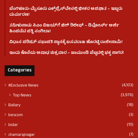
ಬೆಂಗಳೂರು-ಮೈಸೂರು ಎಕ್ಸ್‌ಪ್ರೆಸ್‌ವೇನಲ್ಲಿ ಭೀಕರ ಅಪಘಾತ – ಇಬ್ಬರು
ದುರ್ಮರಣ!
ತಮಿಳುನಾಡು ಸಿಎಂ ವಿಜಯ್‌ಗೆ ಬಿಗ್ ರಿಲೀಫ್ – ಡಿವೋರ್ಸ್ ಅರ್ಜಿ
ಹಿಂಪಡೆದ ಪತ್ನಿ ಸಂಗೀತಾ!
ವಿಧಾನ ಪರಿಷತ್ ಸಭಾಪತಿ ಸ್ಥಾನಕ್ಕೆ ಬಸವರಾಜ ಹೊರಟ್ಟಿ ರಾಜೀನಾಮೆ!
ಇಂದು ಕೊನೆಯ ಆಷಾಢ ಶುಕ್ರವಾರ – ಚಾಮುಂಡಿ ಬೆಟ್ಟದಲ್ಲಿ ಭಕ್ತ ಸಾಗರ!
Categories
(4,103)
#Exclusive News
(3,976)
Top News
(18)
Ballary
(3)
bescom
(10)
bidar
(7)
chamarajnagar