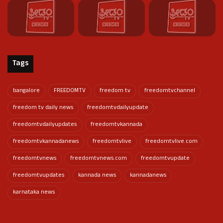
Tags
bangalore
FREEDOMTV
freedom tv
freedomtvchannel
freedom tv daily news
freedomtvdailyupdate
freedomtvdailyupdates
freedomtvkannada
freedomtvkannadanews
freedomtvlive
freedomtvlive.com
freedomtvnews
freedomtvnews.com
freedomtvupdate
freedomtvupdates
kannada news
kannadanews
karnataka news