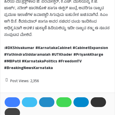
ಹಿರಿಯ ಮುತ್ಸದ್ದಿಗಳಾದ ಜಿ. ಪರಮೇಶ್ವರ್, ಕೆ.ಎಚ್. ಮುನಿಯಪ್ಪ, ಕೆ.ಜೆ.
ಜಾರ್ಜ್, ಸತೀಶ್ ಜಾರಕಿಹೊಳಿ ಹಾಗೂ ಈಶ್ವರ್ ಖಂಡ್ರೆ ಅವರಿಗೂ ರಾಜ್ಯದ
ಪ್ರಮುಖ ಇಲಾಖೆಗಳ ಜವಾಬ್ದಾರಿ ಸಿಗುವುದು ಬಹುತೇಕ ಖಚಿತವಾಗಿದೆ. ಸಿಎಂ
ಆಗಿ ಡಿ.ಕೆ. ಶಿವಕುಮಾರ್ ಹಾಗೂ ಅವರ ಸಚಿವರ ದಂಡು ಇಂದಿನಿಂದ
ಅಧಿಕೃತವಾಗಿ ಆಡಳಿತ ಚುಕ್ಕಾಣಿ ಹಿಡಿಯಲಿದ್ದು, ಇಡೀ ರಾಜ್ಯದ ಕಣ್ಣು ಈ ನೂತನ
ಸಂಪುಟದ ಮೇಲಿದೆ.
:#DKShivakumar #KarnatakaCabinet #CabinetExpansion
#YathindraSiddaramaiah #UTKhader #PriyankKharge
#MBPatil #KarnatakaPolitics #FreedomTV
#BreakingNewsKarnataka
Post Views:
2,356