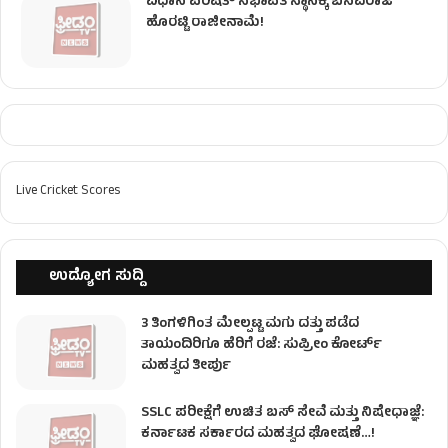
ವಿಧಾನ ಪರಿಷತ್ ಸಭಾಪತಿ ಸ್ಥಾನಕ್ಕೆ ಬಸವರಾಜ
ಹೊರಟ್ಟಿ ರಾಜೀನಾಮೆ!
Live Cricket Scores
ಉದ್ಯೋಗ ಸುದ್ದಿ
3 ತಿಂಗಳಿಗಿಂತ ಮೇಲ್ಪಟ್ಟ ಮಗು ದತ್ತು ಪಡೆದ
ತಾಯಂದಿರಿಗೂ ಹೆರಿಗೆ ರಜೆ: ಸುಪ್ರೀಂ ಕೋರ್ಟ್
ಮಹತ್ವದ ತೀರ್ಪು
SSLC ಪರೀಕ್ಷೆಗೆ ಉಚಿತ ಬಸ್ ಸೇವೆ ಮತ್ತು ನಿಷೇಧಾಜ್ಞೆ:
ಕರ್ನಾಟಕ ಸರ್ಕಾರದ ಮಹತ್ವದ ಘೋಷಣೆ…!