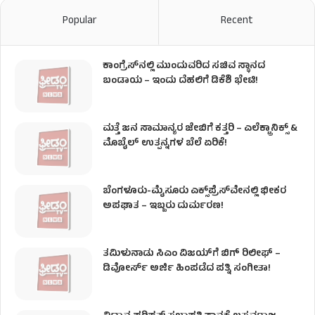
Popular
Recent
ಕಾಂಗ್ರೆಸ್​ನಲ್ಲಿ ಮುಂದುವರಿದ ಸಚಿವ ಸ್ಥಾನದ
ಬಂಡಾಯ – ಇಂದು ದೆಹಲಿಗೆ ಡಿಕೆಶಿ ಭೇಟಿ!
ಮತ್ತೆ ಜನ ಸಾಮಾನ್ಯರ ಜೇಬಿಗೆ ಕತ್ತರಿ – ಎಲೆಕ್ಟ್ರಾನಿಕ್ಸ್ &
ಮೊಬೈಲ್ ಉತ್ಪನ್ನಗಳ ಬೆಲೆ ಏರಿಕೆ!
ಬೆಂಗಳೂರು-ಮೈಸೂರು ಎಕ್ಸ್‌ಪ್ರೆಸ್‌ವೇನಲ್ಲಿ ಭೀಕರ
ಅಪಘಾತ – ಇಬ್ಬರು ದುರ್ಮರಣ!
ತಮಿಳುನಾಡು ಸಿಎಂ ವಿಜಯ್‌ಗೆ ಬಿಗ್ ರಿಲೀಫ್ –
ಡಿವೋರ್ಸ್ ಅರ್ಜಿ ಹಿಂಪಡೆದ ಪತ್ನಿ ಸಂಗೀತಾ!