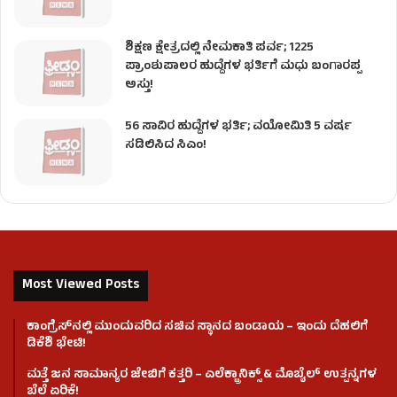
ಶಿಕ್ಷಣ ಕ್ಷೇತ್ರದಲ್ಲಿ ನೇಮಕಾತಿ ಪರ್ವ; 1225
ಪ್ರಾಂಶುಪಾಲರ ಹುದ್ದೆಗಳ ಭರ್ತಿಗೆ ಮಧು ಬಂಗಾರಪ್ಪ
ಅಸ್ತು!
56 ಸಾವಿರ ಹುದ್ದೆಗಳ ಭರ್ತಿ; ವಯೋಮಿತಿ 5 ವರ್ಷ
ಸಡಿಲಿಸಿದ ಸಿಎಂ!
Most Viewed Posts
ಕಾಂಗ್ರೆಸ್​ನಲ್ಲಿ ಮುಂದುವರಿದ ಸಚಿವ ಸ್ಥಾನದ ಬಂಡಾಯ – ಇಂದು ದೆಹಲಿಗೆ
ಡಿಕೆಶಿ ಭೇಟಿ!
ಮತ್ತೆ ಜನ ಸಾಮಾನ್ಯರ ಜೇಬಿಗೆ ಕತ್ತರಿ – ಎಲೆಕ್ಟ್ರಾನಿಕ್ಸ್ & ಮೊಬೈಲ್ ಉತ್ಪನ್ನಗಳ
ಬೆಲೆ ಏರಿಕೆ!