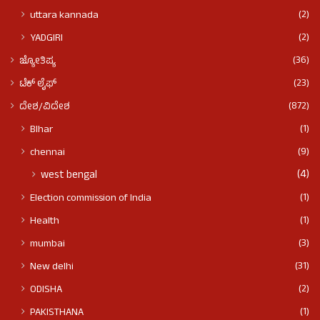
(2)
uttara kannada
(2)
YADGIRI
(36)
ಜ್ಯೋತಿಷ್ಯ
(23)
ಟೆಕ್ ಲೈಫ್
(872)
ದೇಶ/ವಿದೇಶ
(1)
BIhar
(9)
chennai
(4)
west bengal
(1)
Election commission of India
(1)
Health
(3)
mumbai
(31)
New delhi
(2)
ODISHA
(1)
PAKISTHANA