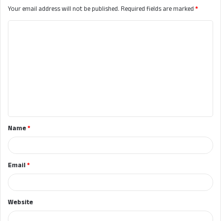
Your email address will not be published.
Required fields are marked
*
C
o
m
m
e
n
t
Name
*
*
Email
*
Website