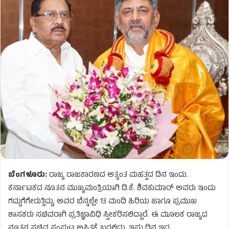
ಬೆಂಗಳೂರು:
ರಾಜ್ಯ ರಾಜಕಾರಣದ ಅತ್ಯಂತ ಮಹತ್ವದ ದಿನ ಇಂದು.
ಕರ್ನಾಟಕದ ನೂತನ ಮುಖ್ಯಮಂತ್ರಿಯಾಗಿ ಡಿ.ಕೆ. ಶಿವಕುಮಾರ್ ಅವರು ಇಂದು
ಗದ್ದುಗೆಗೇರುತ್ತಿದ್ದು, ಅವರ ಬೆನ್ನಲ್ಲೇ 13 ಮಂದಿ ಹಿರಿಯ ಹಾಗೂ ಪ್ರಮುಖ
ಶಾಸಕರು ಸಚಿವರಾಗಿ ಪ್ರತಿಜ್ಞಾವಿಧಿ ಸ್ವೀಕರಿಸಲಿದ್ದಾರೆ. ಈ ಮೂಲಕ ರಾಜ್ಯದ
ನೂತನ ಸಚಿವ ಸಂಪುಟ ಅಸ್ತಿತ್ವಕ್ಕೆ ಬರಲಿದ್ದು, ಇಷ್ಟು ದಿನ ಇದ್ದ