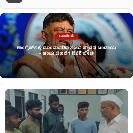
ರಾಜಕೀಯ
ಕಾಂಗ್ರೆಸ್​ನಲ್ಲಿ ಮುಂದುವರಿದ ಸಚಿವ ಸ್ಥಾನದ ಬಂಡಾಯ
– ಇಂದು ದೆಹಲಿಗೆ ಡಿಕೆಶಿ ಭೇಟಿ!