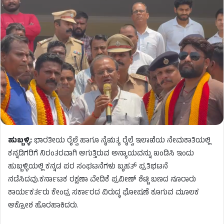
ಹುಬ್ಬಳ್ಳಿ:
ಭಾರತೀಯ ರೈಲ್ವೆ ಹಾಗೂ ನೈಋತ್ಯ ರೈಲ್ವೆ ಇಲಾಖೆಯ ನೇಮಕಾತಿಯಲ್ಲಿ
ಕನ್ನಡಿಗರಿಗೆ ನಿರಂತರವಾಗಿ ಆಗುತ್ತಿರುವ ಅನ್ಯಾಯವನ್ನು ಖಂಡಿಸಿ ಇಂದು
ಹುಬ್ಬಳ್ಳಿಯಲ್ಲಿ ಕನ್ನಡ ಪರ ಸಂಘಟನೆಗಳು ಬೃಹತ್ ಪ್ರತಿಭಟನೆ
ನಡೆಸಿದವು.ಕರ್ನಾಟಕ ರಕ್ಷಣಾ ವೇದಿಕೆ ಪ್ರವೀಣ್ ಶೆಟ್ಟಿ ಬಣದ ನೂರಾರು
ಕಾರ್ಯಕರ್ತರು ಕೇಂದ್ರ ಸರ್ಕಾರದ ವಿರುದ್ಧ ಘೋಷಣೆ ಕೂಗುವ ಮೂಲಕ
ಆಕ್ರೋಶ ಹೊರಹಾಕಿದರು.