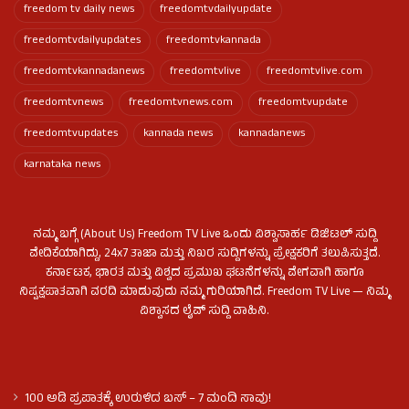
freedom tv daily news
freedomtvdailyupdate
freedomtvdailyupdates
freedomtvkannada
freedomtvkannadanews
freedomtvlive
freedomtvlive.com
freedomtvnews
freedomtvnews.com
freedomtvupdate
freedomtvupdates
kannada news
kannadanews
karnataka news
ನಮ್ಮ ಬಗ್ಗೆ (About Us) Freedom TV Live ಒಂದು ವಿಶ್ವಾಸಾರ್ಹ ಡಿಜಿಟಲ್ ಸುದ್ದಿ
ವೇದಿಕೆಯಾಗಿದ್ದು, 24x7 ತಾಜಾ ಮತ್ತು ನಿಖರ ಸುದ್ದಿಗಳನ್ನು ಪ್ರೇಕ್ಷಕರಿಗೆ ತಲುಪಿಸುತ್ತದೆ.
ಕರ್ನಾಟಕ, ಭಾರತ ಮತ್ತು ವಿಶ್ವದ ಪ್ರಮುಖ ಘಟನೆಗಳನ್ನು ವೇಗವಾಗಿ ಹಾಗೂ
ನಿಷ್ಪಕ್ಷಪಾತವಾಗಿ ವರದಿ ಮಾಡುವುದು ನಮ್ಮ ಗುರಿಯಾಗಿದೆ. Freedom TV Live — ನಿಮ್ಮ
ವಿಶ್ವಾಸದ ಲೈವ್ ಸುದ್ದಿ ವಾಹಿನಿ.
100 ಅಡಿ ಪ್ರಪಾತಕ್ಕೆ ಉರುಳಿದ ಬಸ್‌ – 7 ಮಂದಿ ಸಾವು!