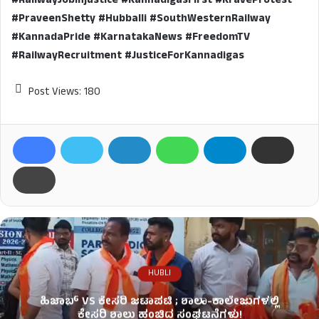
#RailwayJobInjustice #KannadigasFirst #KraveProtest
#PraveenShetty #Hubballi #SouthWesternRailway
#KannadaPride #KarnatakaNews #FreedomTV
#RailwayRecruitment #JusticeForKannadigas
Post Views:
180
HUBLI
ಹಿಜಾಬ್ VS ಕೇಸರಿ ಜಟಾಪಟಿ ; ಶಾಲಾ-ಕಾಲೇಜುಗಳಲ್ಲಿ
ಕೇಸರಿ ಶಾಲು ಹಂಚಿದ ಸಂಘಟನೆಗಳು!