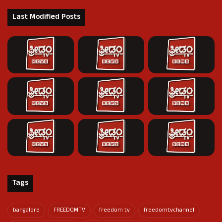
Last Modified Posts
Tags
bangalore
FREEDOMTV
freedom tv
freedomtvchannel