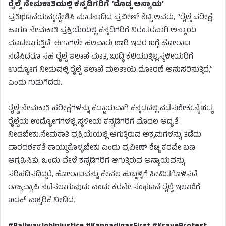
ರೈಲ್ವೆ ನೇಮಕಾತಿಯಲ್ಲಿ ಕನ್ನಡಿಗರಿಗೆ ‘ದೊಡ್ಡ ಅನ್ಯಾಯ’
ಪ್ರತಿಭಟನೆಯನ್ನುದ್ದೇಶಿಸಿ ಮಾತನಾಡಿದ ಪ್ರವೀಣ್ ಶೆಟ್ಟಿ ಅವರು, “ರೈಲ್ವೆ ಪರೀಕ್ಷೆ
ಹಾಗೂ ನೇಮಕಾತಿ ಪ್ರಕ್ರಿಯೆಯಲ್ಲಿ ಕನ್ನಡಿಗರಿಗೆ ನಿರಂತರವಾಗಿ ಅನ್ಯಾಯ
ಮಾಡಲಾಗುತ್ತಿದೆ. ಈಗಾಗಲೇ ಹಲವಾರು ಬಾರಿ ಇದರ ಬಗ್ಗೆ ಹೋರಾಟ
ನಡೆಸಿದರೂ ಸಹ ರೈಲ್ವೆ ಇಲಾಖೆ ಮಾತ್ರ ಬುದ್ಧಿ ಕಲಿಯುತ್ತಿಲ್ಲ.ಸ್ಥಳೀಯರಿಗೆ
ಉದ್ಯೋಗ ನೀಡುವಲ್ಲಿ ರೈಲ್ವೆ ಇಲಾಖೆ ಮಲತಾಯಿ ಧೋರಣೆ ಅನುಸರಿಸುತ್ತಿದೆ,”
ಎಂದು ಗುಡುಗಿದರು.
ರೈಲ್ವೆ ನೇಮಕಾತಿ ಪರೀಕ್ಷೆಗಳನ್ನು ಕಡ್ಡಾಯವಾಗಿ ಕನ್ನಡದಲ್ಲಿ ನಡೆಸಬೇಕು.ನೈಋತ್ಯ
ರೈಲ್ವೆಯ ಉದ್ಯೋಗಗಳಲ್ಲಿ ಸ್ಥಳೀಯ ಕನ್ನಡಿಗರಿಗೆ ಮೊದಲ ಆದ್ಯತೆ
ನೀಡಬೇಕು.ನೇಮಕಾತಿ ಪ್ರಕ್ರಿಯೆಯಲ್ಲಿ ಆಗುತ್ತಿರುವ ಅಕ್ರಮಗಳನ್ನು ತಡೆದು
ಪಾರದರ್ಶಕತೆ ಕಾಯ್ದುಕೊಳ್ಳಬೇಕು ಎಂದು ಪ್ರವೀಣ್ ಶೆಟ್ಟಿ ಕರವೇ ಬಣ
ಆಗ್ರಹಿಸಿತು. ಒಂದು ವೇಳೆ ಕನ್ನಡಿಗರಿಗೆ ಆಗುತ್ತಿರುವ ಅನ್ಯಾಯವನ್ನು
ಸರಿಪಡಿಸದಿದ್ದರೆ, ಹೋರಾಟವನ್ನು ಕೇವಲ ಹುಬ್ಬಳ್ಳಿಗೆ ಸೀಮಿತಗೊಳಿಸದೆ
ರಾಜ್ಯವ್ಯಾಪಿ ನಡೆಸಲಾಗುವುದು ಎಂದು ಕರವೇ ಸಂಘಟನೆ ರೈಲ್ವೆ ಇಲಾಖೆಗೆ
ಖಡಕ್ ಎಚ್ಚರಿಕೆ ನೀಡಿದೆ.