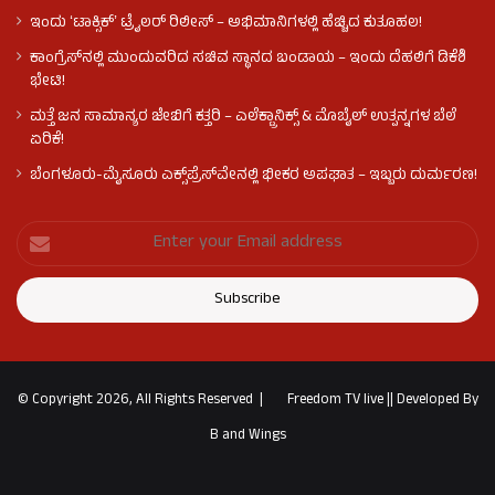
ಇಂದು ʻಟಾಕ್ಸಿಕ್ʼ ಟ್ರೈಲರ್ ರಿಲೀಸ್‌ – ಅಭಿಮಾನಿಗಳಲ್ಲಿ ಹೆಚ್ಚಿದ ಕುತೂಹಲ!
ಕಾಂಗ್ರೆಸ್​ನಲ್ಲಿ ಮುಂದುವರಿದ ಸಚಿವ ಸ್ಥಾನದ ಬಂಡಾಯ – ಇಂದು ದೆಹಲಿಗೆ ಡಿಕೆಶಿ
ಭೇಟಿ!
ಮತ್ತೆ ಜನ ಸಾಮಾನ್ಯರ ಜೇಬಿಗೆ ಕತ್ತರಿ – ಎಲೆಕ್ಟ್ರಾನಿಕ್ಸ್ & ಮೊಬೈಲ್ ಉತ್ಪನ್ನಗಳ ಬೆಲೆ
ಏರಿಕೆ!
ಬೆಂಗಳೂರು-ಮೈಸೂರು ಎಕ್ಸ್‌ಪ್ರೆಸ್‌ವೇನಲ್ಲಿ ಭೀಕರ ಅಪಘಾತ – ಇಬ್ಬರು ದುರ್ಮರಣ!
© Copyright 2026, All Rights Reserved |
Freedom TV live
||
Developed By
B and Wings