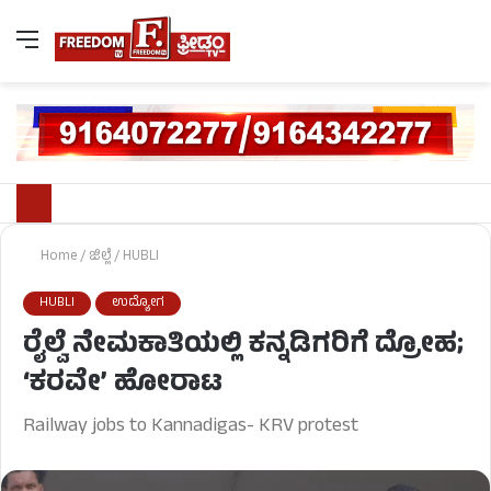
Home
/
ಜಿಲ್ಲೆ
/
HUBLI
HUBLI
ಉದ್ಯೋಗ
ರೈಲ್ವೆ ನೇಮಕಾತಿಯಲ್ಲಿ ಕನ್ನಡಿಗರಿಗೆ ದ್ರೋಹ;
‘ಕರವೇ’ ಹೋರಾಟ
Railway jobs to Kannadigas- KRV protest