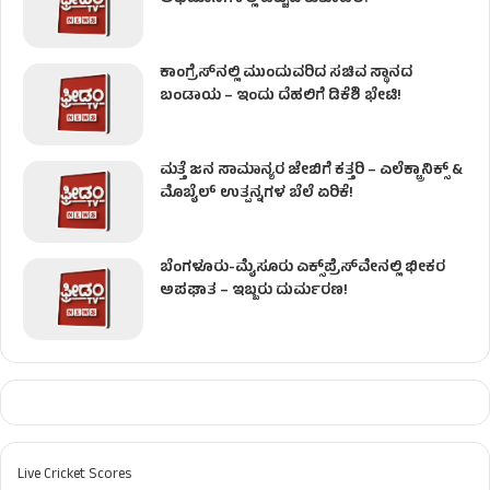
ಕಾಂಗ್ರೆಸ್​ನಲ್ಲಿ ಮುಂದುವರಿದ ಸಚಿವ ಸ್ಥಾನದ
ಬಂಡಾಯ – ಇಂದು ದೆಹಲಿಗೆ ಡಿಕೆಶಿ ಭೇಟಿ!
ಮತ್ತೆ ಜನ ಸಾಮಾನ್ಯರ ಜೇಬಿಗೆ ಕತ್ತರಿ – ಎಲೆಕ್ಟ್ರಾನಿಕ್ಸ್ &
ಮೊಬೈಲ್ ಉತ್ಪನ್ನಗಳ ಬೆಲೆ ಏರಿಕೆ!
ಬೆಂಗಳೂರು-ಮೈಸೂರು ಎಕ್ಸ್‌ಪ್ರೆಸ್‌ವೇನಲ್ಲಿ ಭೀಕರ
ಅಪಘಾತ – ಇಬ್ಬರು ದುರ್ಮರಣ!
Live Cricket Scores