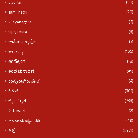
(98)
Sports
(20)
Tamil nadu
(4)
VIjayanagara
(3)
vijayapura
(7)
ಆಟೋ ಎಕ್ಸ್ ಪೋ
(165)
ಆರೋಗ್ಯ
(18)
ಉದ್ಯೋಗ
(45)
ಉಪ ಚುನಾವಣೆ
(4)
ಕಂಪ್ಲೇಂಟ್ ಕಾರ್ನರ್
(301)
ಕ್ರಿಕೆಟ್
(733)
ಕ್ರೈಂ ಸ್ಟೋರಿ
(2)
Haveri
(49)
ಜನಸಾಮಾನ್ಯರ ದನಿ
(1,971)
ಜಿಲ್ಲೆ