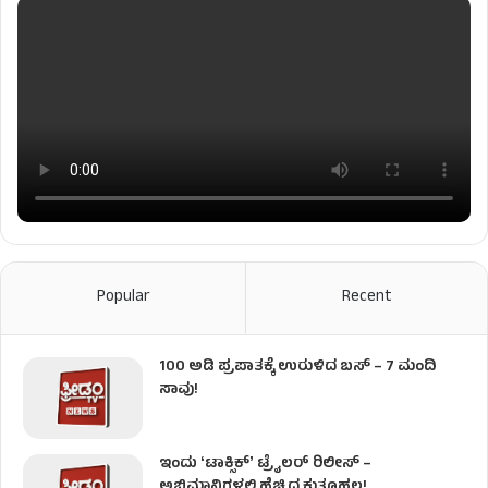
Popular
Recent
100 ಅಡಿ ಪ್ರಪಾತಕ್ಕೆ ಉರುಳಿದ ಬಸ್‌ – 7 ಮಂದಿ
ಸಾವು!
ಇಂದು ʻಟಾಕ್ಸಿಕ್ʼ ಟ್ರೈಲರ್ ರಿಲೀಸ್‌ –
ಅಭಿಮಾನಿಗಳಲ್ಲಿ ಹೆಚ್ಚಿದ ಕುತೂಹಲ!