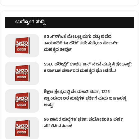
ಉದ್ಯೋಗ ಸುದ್ದಿ
3 ತಿಂಗಳಿಗಿಂತ ಮೇಲ್ಪಟ್ಟ ಮಗು ದತ್ತು ಪಡೆದ
ತಾಯಂದಿರಿಗೂ ಹೆರಿಗೆ ರಜೆ: ಸುಪ್ರೀಂ ಕೋರ್ಟ್
ಮಹತ್ವದ ತೀರ್ಪು
SSLC ಪರೀಕ್ಷೆಗೆ ಉಚಿತ ಬಸ್ ಸೇವೆ ಮತ್ತು ನಿಷೇಧಾಜ್ಞೆ:
ಕರ್ನಾಟಕ ಸರ್ಕಾರದ ಮಹತ್ವದ ಘೋಷಣೆ…!
ಶಿಕ್ಷಣ ಕ್ಷೇತ್ರದಲ್ಲಿ ನೇಮಕಾತಿ ಪರ್ವ; 1225
ಪ್ರಾಂಶುಪಾಲರ ಹುದ್ದೆಗಳ ಭರ್ತಿಗೆ ಮಧು ಬಂಗಾರಪ್ಪ
ಅಸ್ತು!
56 ಸಾವಿರ ಹುದ್ದೆಗಳ ಭರ್ತಿ; ವಯೋಮಿತಿ 5 ವರ್ಷ
ಸಡಿಲಿಸಿದ ಸಿಎಂ!