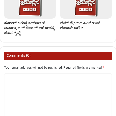
ಸಮೀರ್ ವಿರುದ್ಧ ಎಫ್‌ಐಆರ್
ಜಿಮ್ ಪ್ರೇಮದ ಹಿಂದೆ ‘ಲವ್
ದಾಖಲು, ಲವ್ ಜಿಹಾದ್ ಆರೋಪಕ್ಕೆ
ಜಿಹಾದ್’ ಬಲೆ..?
ಹೊಸ ಟ್ವಿಸ್ಟ್!
Comments (0)
Your email address will not be published.
Required fields are marked
*
C
o
m
m
e