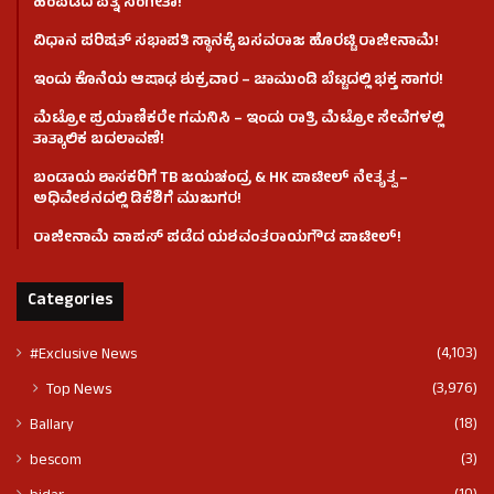
ಹಿಂಪಡೆದ ಪತ್ನಿ ಸಂಗೀತಾ!
ವಿಧಾನ ಪರಿಷತ್ ಸಭಾಪತಿ ಸ್ಥಾನಕ್ಕೆ ಬಸವರಾಜ ಹೊರಟ್ಟಿ ರಾಜೀನಾಮೆ!
ಇಂದು ಕೊನೆಯ ಆಷಾಢ ಶುಕ್ರವಾರ – ಚಾಮುಂಡಿ ಬೆಟ್ಟದಲ್ಲಿ ಭಕ್ತ ಸಾಗರ!
ಮೆಟ್ರೋ ಪ್ರಯಾಣಿಕರೇ ಗಮನಿಸಿ – ಇಂದು ರಾತ್ರಿ ಮೆಟ್ರೋ ಸೇವೆಗಳಲ್ಲಿ
ತಾತ್ಕಾಲಿಕ ಬದಲಾವಣೆ!
ಬಂಡಾಯ ಶಾಸಕರಿಗೆ TB ಜಯಚಂದ್ರ & HK ಪಾಟೀಲ್ ನೇತೃತ್ವ –
ಅಧಿವೇಶನದಲ್ಲಿ ಡಿಕೆಶಿಗೆ ಮುಜುಗರ!
ರಾಜೀನಾಮೆ ವಾಪಸ್ ಪಡೆದ ಯಶವಂತರಾಯಗೌಡ ಪಾಟೀಲ್‌!
Categories
(4,103)
#Exclusive News
(3,976)
Top News
(18)
Ballary
(3)
bescom