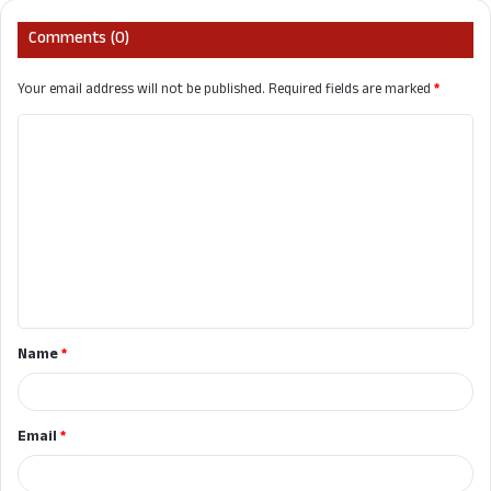
Comments (0)
Your email address will not be published.
Required fields are marked
*
C
o
m
m
e
n
t
Name
*
*
Email
*