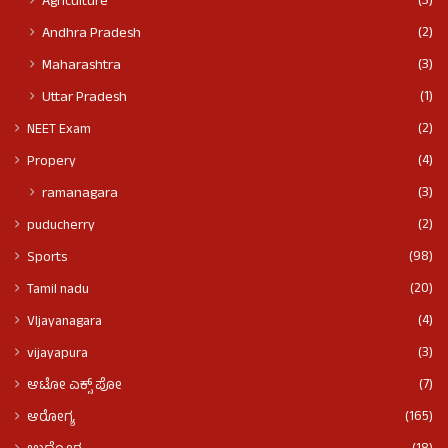
(3)
Agriculture
(2)
Andhra Pradesh
(3)
Maharashtra
(1)
Uttar Pradesh
(2)
NEET Exam
(4)
Propery
(3)
ramanagara
(2)
puducherry
(98)
Sports
(20)
Tamil nadu
(4)
VIjayanagara
(3)
vijayapura
(7)
ಆಟೋ ಎಕ್ಸ್ ಪೋ
(165)
ಆರೋಗ್ಯ