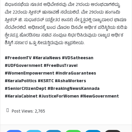
ವಿಧಾನಸಭೆಯ ನೂತನ ಅಧಿವೇಶನವು ಮೇ 21ರಂದು ಆರಂಭವಾಗಲಿದ್ದು,
ಮೇ 22ರಂದು ಸ್ಪೀಕರ್ ಚುನಾವಣೆ ನಡೆಯಲಿದೆ. ಮೇ 29ರಂದು ಹಂಗಾಮಿ
ಸ್ಪೀಕರ್ ಜಿ. ಸುಧಾಕರನ್ (ಪಕ್ಷೇತರ ಶಾಸಕ) ನೇತೃತ್ವದಲ್ಲಿ ರಾಜ್ಯಪಾಲರ ಭಾಷಣ
ನೆರವೇರಲಿದೆ. ಅಧಿಕಾರಕ್ಕೆ ಬಂದ ಮೊದಲ ದಿನವೇ ಆರ್ಥಿಕ ಪರಿಸ್ಥಿತಿಯ ಕುರಿತು
ಶ್ವೇತಪತ್ರ ಹೊರಡಿಸಲು ಸಚಿವ ಸಂಪುಟ ನಿರ್ಧರಿಸಿರುವುದು ರಾಜ್ಯದ ಆರ್ಥಿಕ
ಶಿಸ್ತಿಗೆ ಸರ್ಕಾರ ಒತ್ತು ನೀಡುತ್ತಿರುವುದು ಶ್ಲಾಘನೀಯ.
#FreedomTV #KeralaNews #VDSatheesan
#UDFGovernment #FreeBusTravel
#WomenEmpowerment #IndiraGuarantees
#KeralaPolitics #KSRTC #AshaWorkers
#SeniorCitizenDept #BreakingNewsKannada
#KeralaCabinet #JusticeForWomen #NewGovernment
Post Views:
2,765