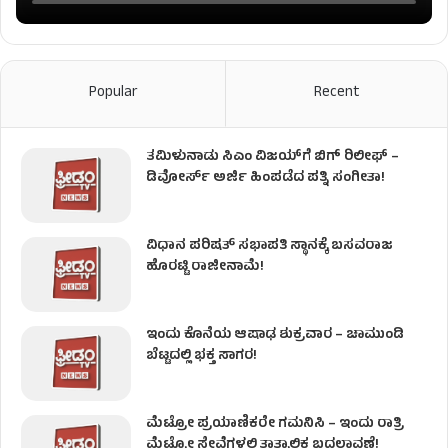
Popular
Recent
ತಮಿಳುನಾಡು ಸಿಎಂ ವಿಜಯ್‌ಗೆ ಬಿಗ್ ರಿಲೀಫ್ –
ಡಿವೋರ್ಸ್ ಅರ್ಜಿ ಹಿಂಪಡೆದ ಪತ್ನಿ ಸಂಗೀತಾ!
ವಿಧಾನ ಪರಿಷತ್ ಸಭಾಪತಿ ಸ್ಥಾನಕ್ಕೆ ಬಸವರಾಜ
ಹೊರಟ್ಟಿ ರಾಜೀನಾಮೆ!
ಇಂದು ಕೊನೆಯ ಆಷಾಢ ಶುಕ್ರವಾರ – ಚಾಮುಂಡಿ
ಬೆಟ್ಟದಲ್ಲಿ ಭಕ್ತ ಸಾಗರ!
ಮೆಟ್ರೋ ಪ್ರಯಾಣಿಕರೇ ಗಮನಿಸಿ – ಇಂದು ರಾತ್ರಿ
ಮೆಟ್ರೋ ಸೇವೆಗಳಲ್ಲಿ ತಾತ್ಕಾಲಿಕ ಬದಲಾವಣೆ!