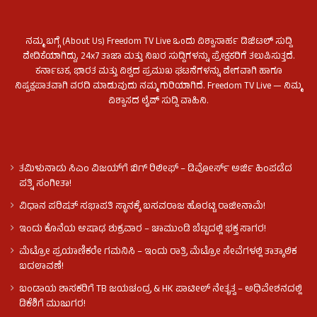
ನಮ್ಮ ಬಗ್ಗೆ (About Us) Freedom TV Live ಒಂದು ವಿಶ್ವಾಸಾರ್ಹ ಡಿಜಿಟಲ್ ಸುದ್ದಿ
ವೇದಿಕೆಯಾಗಿದ್ದು, 24x7 ತಾಜಾ ಮತ್ತು ನಿಖರ ಸುದ್ದಿಗಳನ್ನು ಪ್ರೇಕ್ಷಕರಿಗೆ ತಲುಪಿಸುತ್ತದೆ.
ಕರ್ನಾಟಕ, ಭಾರತ ಮತ್ತು ವಿಶ್ವದ ಪ್ರಮುಖ ಘಟನೆಗಳನ್ನು ವೇಗವಾಗಿ ಹಾಗೂ
ನಿಷ್ಪಕ್ಷಪಾತವಾಗಿ ವರದಿ ಮಾಡುವುದು ನಮ್ಮ ಗುರಿಯಾಗಿದೆ. Freedom TV Live — ನಿಮ್ಮ
ವಿಶ್ವಾಸದ ಲೈವ್ ಸುದ್ದಿ ವಾಹಿನಿ.
ತಮಿಳುನಾಡು ಸಿಎಂ ವಿಜಯ್‌ಗೆ ಬಿಗ್ ರಿಲೀಫ್ – ಡಿವೋರ್ಸ್ ಅರ್ಜಿ ಹಿಂಪಡೆದ
ಪತ್ನಿ ಸಂಗೀತಾ!
ವಿಧಾನ ಪರಿಷತ್ ಸಭಾಪತಿ ಸ್ಥಾನಕ್ಕೆ ಬಸವರಾಜ ಹೊರಟ್ಟಿ ರಾಜೀನಾಮೆ!
ಇಂದು ಕೊನೆಯ ಆಷಾಢ ಶುಕ್ರವಾರ – ಚಾಮುಂಡಿ ಬೆಟ್ಟದಲ್ಲಿ ಭಕ್ತ ಸಾಗರ!
ಮೆಟ್ರೋ ಪ್ರಯಾಣಿಕರೇ ಗಮನಿಸಿ – ಇಂದು ರಾತ್ರಿ ಮೆಟ್ರೋ ಸೇವೆಗಳಲ್ಲಿ ತಾತ್ಕಾಲಿಕ
ಬದಲಾವಣೆ!
ಬಂಡಾಯ ಶಾಸಕರಿಗೆ TB ಜಯಚಂದ್ರ & HK ಪಾಟೀಲ್ ನೇತೃತ್ವ – ಅಧಿವೇಶನದಲ್ಲಿ
ಡಿಕೆಶಿಗೆ ಮುಜುಗರ!