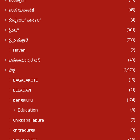
(18)
ಉದ್ಯೋಗ
(45)
ಉಪ ಚುನಾವಣೆ
(4)
ಕಂಪ್ಲೇಂಟ್ ಕಾರ್ನರ್
(301)
ಕ್ರಿಕೆಟ್
(733)
ಕ್ರೈಂ ಸ್ಟೋರಿ
(2)
Haveri
(49)
ಜನಸಾಮಾನ್ಯರ ದನಿ
(1,970)
ಜಿಲ್ಲೆ
(15)
BAGALAKOTE
(21)
BELAGAVI
(174)
bengaluru
(6)
Education
(7)
Chikkaballapura
(9)
chitradurga