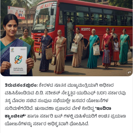
ತಿರುವನಂತಪುರಂ:
ಕೇರಳದ ನೂತನ ಮುಖ್ಯಮಂತ್ರಿಯಾಗಿ ಅಧಿಕಾರ
ವಹಿಸಿಕೊಂಡಿರುವ ವಿ.ಡಿ. ಸತೀಶನ್ ನೇತೃತ್ವದ ಯುಡಿಎಫ್ (UDF) ಸರ್ಕಾರವು
ತನ್ನ ಮೊದಲ ಸಚಿವ ಸಂಪುಟ ಸಭೆಯಲ್ಲೇ ಜನಪರ ಯೋಜನೆಗಳ
ಸುರಿಮಳೆಗರೆದಿದೆ. ಚುನಾವಣಾ ಪ್ರಚಾರದ ವೇಳೆ ನೀಡಿದ್ದ
‘ಇಂದಿರಾ
ಕ್ಯಾಂಟೀನ್’
ಹಾಗೂ ಸರ್ಕಾರಿ ಬಸ್ ಗಳಲ್ಲಿ ಮಹಿಳೆಯರಿಗೆ ಉಚಿತ ಪ್ರಯಾಣ
ಯೋಜನೆಗಳನ್ನು ಸರ್ಕಾರ ಅಧಿಕೃತವಾಗಿ ಘೋಷಿಸಿದೆ.