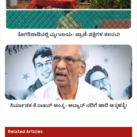
ತೊಗರಿನಾಡಿನಲ್ಲಿ ಮೃಗಾಲಯ- ಪ್ರಾಣಿ-ಪಕ್ಷಿಗಳ ಕಲರವ!
ನಿರ್ಮಾಪಕ ಕೆ.ರಾಜನ್ ಅಂತ್ಯ- ಅಡ್ಯಾರ್ ನದಿಗೆ ಹಾರಿ ಆತ್ಮಹತ್ಯೆ!
Related Articles