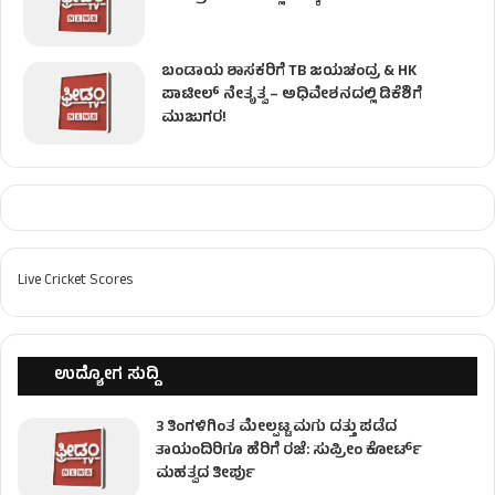
ಬಂಡಾಯ ಶಾಸಕರಿಗೆ TB ಜಯಚಂದ್ರ & HK
ಪಾಟೀಲ್ ನೇತೃತ್ವ – ಅಧಿವೇಶನದಲ್ಲಿ ಡಿಕೆಶಿಗೆ
ಮುಜುಗರ!
Live Cricket Scores
ಉದ್ಯೋಗ ಸುದ್ದಿ
3 ತಿಂಗಳಿಗಿಂತ ಮೇಲ್ಪಟ್ಟ ಮಗು ದತ್ತು ಪಡೆದ
ತಾಯಂದಿರಿಗೂ ಹೆರಿಗೆ ರಜೆ: ಸುಪ್ರೀಂ ಕೋರ್ಟ್
ಮಹತ್ವದ ತೀರ್ಪು