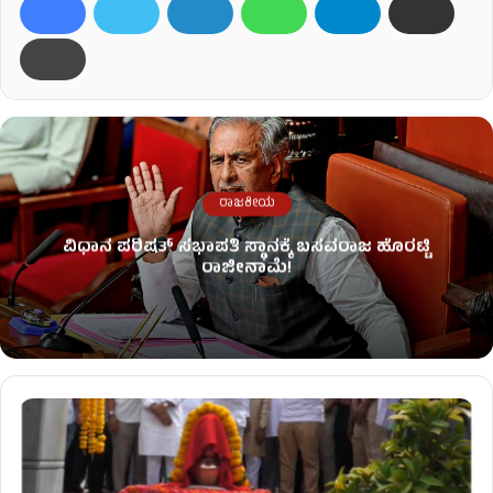
ರಾಜಕೀಯ
ವಿಧಾನ ಪರಿಷತ್ ಸಭಾಪತಿ ಸ್ಥಾನಕ್ಕೆ ಬಸವರಾಜ ಹೊರಟ್ಟಿ
ರಾಜೀನಾಮೆ!