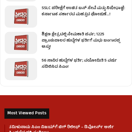
SSLC ಪರೀಕ್ಷೆಗೆ ಉಚಿತ ಬಸ್ ಸೇವೆ ಮತ್ತು ನಿಷೇಧಾಜ್ಞೆ:
ಕರ್ನಾಟಕ ಸರ್ಕಾರದ ಮಹತ್ವದ ಘೋಷಣೆ…!
ಶಿಕ್ಷಣ ಕ್ಷೇತ್ರದಲ್ಲಿ ನೇಮಕಾತಿ ಪರ್ವ; 1225
ಪ್ರಾಂಶುಪಾಲರ ಹುದ್ದೆಗಳ ಭರ್ತಿಗೆ ಮಧು ಬಂಗಾರಪ್ಪ
ಅಸ್ತು!
56 ಸಾವಿರ ಹುದ್ದೆಗಳ ಭರ್ತಿ; ವಯೋಮಿತಿ 5 ವರ್ಷ
ಸಡಿಲಿಸಿದ ಸಿಎಂ!
Most Viewed Posts
ತಮಿಳುನಾಡು ಸಿಎಂ ವಿಜಯ್‌ಗೆ ಬಿಗ್ ರಿಲೀಫ್ – ಡಿವೋರ್ಸ್ ಅರ್ಜಿ