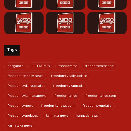
Tags
bangalore
FREEDOMTV
freedom tv
freedomtvchannel
freedom tv daily news
freedomtvdailyupdate
freedomtvdailyupdates
freedomtvkannada
freedomtvkannadanews
freedomtvlive
freedomtvlive.com
freedomtvnews
freedomtvnews.com
freedomtvupdate
freedomtvupdates
kannada news
kannadanews
karnataka news