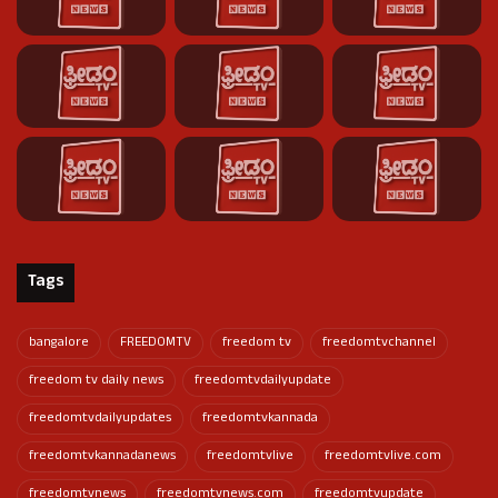
Tags
bangalore
FREEDOMTV
freedom tv
freedomtvchannel
freedom tv daily news
freedomtvdailyupdate
freedomtvdailyupdates
freedomtvkannada
freedomtvkannadanews
freedomtvlive
freedomtvlive.com
freedomtvnews
freedomtvnews.com
freedomtvupdate