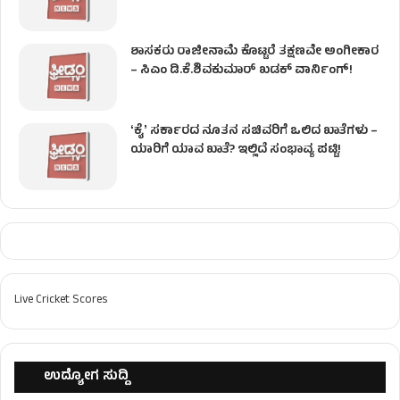
ಶಾಸಕರು ರಾಜೀನಾಮೆ ಕೊಟ್ಟರೆ ತಕ್ಷಣವೇ ಅಂಗೀಕಾರ
– ಸಿಎಂ ಡಿ.ಕೆ.ಶಿವಕುಮಾರ್ ಖಡಕ್ ವಾರ್ನಿಂಗ್!
ʻಕೈʼ ಸರ್ಕಾರದ ನೂತನ ಸಚಿವರಿಗೆ ಒಲಿದ ಖಾತೆಗಳು –
ಯಾರಿಗೆ ಯಾವ ಖಾತೆ? ಇಲ್ಲಿದೆ ಸಂಭಾವ್ಯ ಪಟ್ಟಿ!
Live Cricket Scores
ಉದ್ಯೋಗ ಸುದ್ದಿ