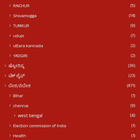
(5)
RAICHUR
(14)
Shivamogga
(9)
TUMKUR
(7)
udupi
(2)
uttara kannada
(2)
YADGIRI
(36)
ಜ್ಯೋತಿಷ್ಯ
(23)
ಟೆಕ್ ಲೈಫ್
(871)
ದೇಶ/ವಿದೇಶ
(1)
BIhar
(9)
chennai
(4)
west bengal
(1)
Election commission of India
(1)
Health