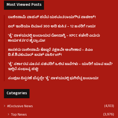
Most Viewed Posts
ರಾಜೀನಾಮೆ ವಾಪಸ್ ಪಡೆದ ಯಶವಂತರಾಯಗೌಡ ಪಾಟೀಲ್‌!
ಏರ್ ಇಂಡಿಯಾ ವಿಮಾನ 300 ಅಡಿ ಕುಸಿತ – 12 ಜನರಿಗೆ ಗಾಯ!
ʻಕೈʼ​ ಪಾಳಯದಲ್ಲಿ ಬಂಡಾಯದ ರೋಷಾಗ್ನಿ – KPCC ಕಚೇರಿ ಎದುರು
ಕಾರ್ಯಕರ್ತರ ಹೈಡ್ರಾಮಾ!
ಶಾಸಕರು ರಾಜೀನಾಮೆ ಕೊಟ್ಟರೆ ತಕ್ಷಣವೇ ಅಂಗೀಕಾರ – ಸಿಎಂ
ಡಿ.ಕೆ.ಶಿವಕುಮಾರ್ ಖಡಕ್ ವಾರ್ನಿಂಗ್!
ʻಕೈʼ ಸರ್ಕಾರದ ನೂತನ ಸಚಿವರಿಗೆ ಒಲಿದ ಖಾತೆಗಳು – ಯಾರಿಗೆ ಯಾವ ಖಾತೆ?
ಇಲ್ಲಿದೆ ಸಂಭಾವ್ಯ ಪಟ್ಟಿ!
ಸಂಪುಟ ವಿಸ್ತರಣೆ ಬೆನ್ನಲ್ಲೇ ʻಕೈʼ ಪಾಳಯದಲ್ಲಿ ಭುಗಿಲೆದ್ದ ಬಂಡಾಯ!
Categories
(4,103)
#Exclusive News
(3,976)
Top News