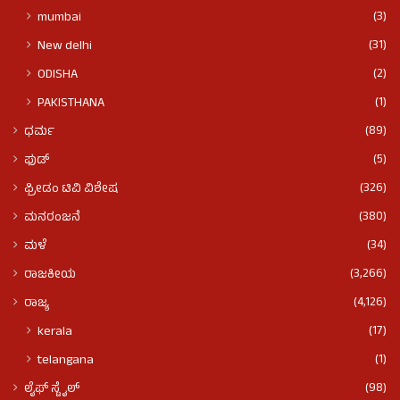
(3)
mumbai
(31)
New delhi
(2)
ODISHA
(1)
PAKISTHANA
(89)
ಧರ್ಮ
(5)
ಫುಡ್​​
(326)
ಫ್ರೀಡಂ ಟಿವಿ ವಿಶೇಷ
(380)
ಮನರಂಜನೆ
(34)
ಮಳೆ
(3,266)
ರಾಜಕೀಯ
(4,126)
ರಾಜ್ಯ
(17)
kerala
(1)
telangana
(98)
ಲೈಫ್ ಸ್ಟೈಲ್