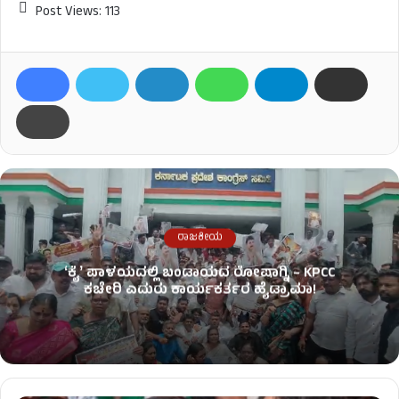
Post Views:
113
ರಾಜಕೀಯ
ʻಕೈʼ​ ಪಾಳಯದಲ್ಲಿ ಬಂಡಾಯದ ರೋಷಾಗ್ನಿ – KPCC
ಕಚೇರಿ ಎದುರು ಕಾರ್ಯಕರ್ತರ ಹೈಡ್ರಾಮಾ!