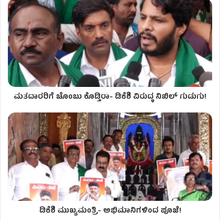
ಮತದಾರರಿಗೆ ಚೊಂಬು ಕೊಡ್ತಿರಾ- ಡಿಕೆಶಿ ವಿರುದ್ಧ ನಿಖಿಲ್ ಗುಡುಗು!
ಡಿಕೆಶಿ ಮುಖ್ಯಮಂತ್ರಿ- ಅಭಿಮಾನಿಗಳಿಂದ ಪೂಜೆ!