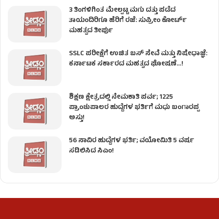
3 ತಿಂಗಳಿಗಿಂತ ಮೇಲ್ಪಟ್ಟ ಮಗು ದತ್ತು ಪಡೆದ
ತಾಯಂದಿರಿಗೂ ಹೆರಿಗೆ ರಜೆ: ಸುಪ್ರೀಂ ಕೋರ್ಟ್
ಮಹತ್ವದ ತೀರ್ಪು
SSLC ಪರೀಕ್ಷೆಗೆ ಉಚಿತ ಬಸ್ ಸೇವೆ ಮತ್ತು ನಿಷೇಧಾಜ್ಞೆ:
ಕರ್ನಾಟಕ ಸರ್ಕಾರದ ಮಹತ್ವದ ಘೋಷಣೆ…!
ಶಿಕ್ಷಣ ಕ್ಷೇತ್ರದಲ್ಲಿ ನೇಮಕಾತಿ ಪರ್ವ; 1225
ಪ್ರಾಂಶುಪಾಲರ ಹುದ್ದೆಗಳ ಭರ್ತಿಗೆ ಮಧು ಬಂಗಾರಪ್ಪ
ಅಸ್ತು!
56 ಸಾವಿರ ಹುದ್ದೆಗಳ ಭರ್ತಿ; ವಯೋಮಿತಿ 5 ವರ್ಷ
ಸಡಿಲಿಸಿದ ಸಿಎಂ!