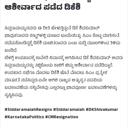
ಆಶೀರ್ವಾದ ಪಡೆದ ಡಿಕೆಶಿ
ಸಿದ್ದರಾಮಯ್ಯನವರು ಈ ರೀತಿ ಹೇಳುತ್ತಿದ್ದಂತೆ ಡಿಕೆ ಶಿವಕುಮಾರ್‌
ಭಾವುಕರಾದರು ಕಣ್ಣುಗಳಲ್ಲಿ ದುಃಖದ ಛಾಯೆಯಿತ್ತು. ಸಿಎಂ ಕೊಟ್ಟ ಮಾತಿನಂತೆ
ನಡೆದುಕೊಂಡಿದ್ದಕ್ಕೆ ಡಿಕೆಶಿ ದುಃಖಿತರಾದರು ಎಂಬ ಸುದ್ದಿ ಮೂಲಗಳಿಂದ ತಿಳಿದು
ಬಂದಿದೆ.
ಬೆಳಗ್ಗೆ ಉಪಹಾರಕ್ಕೆ ಕಾವೇರಿ ನಿವಾಸಕ್ಕೆ ಆಗಮಿಸಿದ ಡಿಕೆ ಶಿವಕುಮಾರ್‌ ಅವರು
ಸಿದ್ದರಾಮಯ್ಯರನ್ನು ತಬ್ಬಿಕೊಂಡು ಕಾಲಿಗೆ ಬಿದ್ದು ಆಶೀರ್ವಾದ ಪಡೆದಿದ್ದಾರೆ.
ಉಪಹಾರ ಸಭೆಗೂ ಮೊದಲು ಡಿಕೆಶಿ ಜೊತೆ ಮೊದಲು ಸಿಎಂ ಪ್ರತ್ಯೇಕ
ಮಾತುಕತೆ ನಡೆಸಿದ್ದರು.ಏನೇ ಆಗಲಿ ರಾಜ್ಯದ ಅತ್ಯುನ್ನತ ಪದವಿಯ
ಬದಲಾವಣೆಯ ಸನ್ನಿವೇಶವು ಎಲ್ಲರಲ್ಲೂ ಭಾವಪೂರ್ಣ ಬದಲಾವಣೆಗಳನ್ನು
ಸೃಷ್ಟಿಸಿದವು.
#SiddaramaiahResigns #Siddaramaiah #DKShivakumar
#KarnatakaPolitics #CMResignation