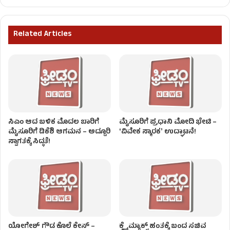
Related Articles
ಸಿಎಂ ಆದ ಬಳಿಕ ಮೊದಲ ಬಾರಿಗೆ
ಮೈಸೂರಿಗೆ ಪ್ರಧಾನಿ ಮೋದಿ ಭೇಟಿ –
ಮೈಸೂರಿಗೆ ಡಿಕೆಶಿ ಆಗಮನ – ಅದ್ದೂರಿ
ʻವಿವೇಕ ಸ್ಮಾರಕʼ ಉದ್ಘಾಟನೆ!
ಸ್ವಾಗತಕ್ಕೆ ಸಿದ್ಧತೆ!
ಯೋಗೇಶ್ ಗೌಡ ಕೊಲೆ ಕೇಸ್ –
ಕ್ಲೈಮ್ಯಾಕ್ಸ್ ಹಂತಕ್ಕೆ ಬಂದ ಸಚಿವ