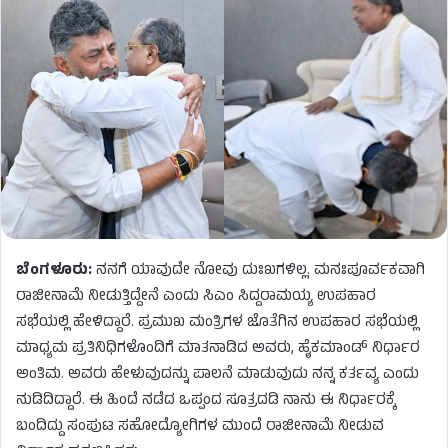
ಬೆಂಗಳೂರು:
ನನಗೆ ಯಾವುದೇ ನೋವು ದುಃಖಗಳಿಲ್ಲ. ಮನಃಪೂರ್ವಕವಾಗಿ
ರಾಜೀನಾಮೆ ನೀಡುತ್ತಿದ್ದೇನೆ ಎಂದು ಸಿಎಂ ಸಿದ್ದರಾಮಯ್ಯ ಉಪಹಾರ
ಸಭೆಯಲ್ಲಿ ಹೇಳಿದ್ದಾರೆ. ಪ್ರಮುಖ ಮಂತ್ರಿಗಳ ಜೊತೆಗಿನ ಉಪಹಾರ ಸಭೆಯಲ್ಲಿ
ಮಾಧ್ಯಮ ಪ್ರತಿನಿಧಿಗಳೊಂದಿಗೆ ಮಾತನಾಡಿದ ಅವರು, ಹೈಕಮಾಂಡ್ ನಿರ್ಧಾರ
ಅಂತಿಮ. ಅವರು ಹೇಳುವುದನ್ನು ಪಾಲನೆ ಮಾಡುವುದು ನನ್ನ ಕರ್ತವ್ಯ ಎಂದು
ನುಡಿದಿದ್ದಾರೆ. ಈ ಹಿಂದೆ ನಡೆದ ಒಪ್ಪಂದ ಸೂತ್ರದಡಿ ನಾನು ಈ ನಿರ್ಧಾರಕ್ಕೆ
ಬಂದಿದ್ದು ಸಂಪುಟ ಸಹೋದ್ಯೋಗಿಗಳ ಮುಂದೆ ರಾಜೀನಾಮೆ ನೀಡುವ