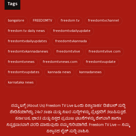
Tags
bangalore
FREEDOMTV
freedom tv
freedomtvchannel
freedom tv daily news
freedomtvdailyupdate
freedomtvdailyupdates
freedomtvkannada
freedomtvkannadanews
freedomtvlive
freedomtvlive.com
freedomtvnews
freedomtvnews.com
freedomtvupdate
freedomtvupdates
kannada news
kannadanews
karnataka news
ನಮ್ಮ ಬಗ್ಗೆ (About Us) Freedom TV Live ಒಂದು ವಿಶ್ವಾಸಾರ್ಹ ಡಿಜಿಟಲ್ ಸುದ್ದಿ
ವೇದಿಕೆಯಾಗಿದ್ದು, 24x7 ತಾಜಾ ಮತ್ತು ನಿಖರ ಸುದ್ದಿಗಳನ್ನು ಪ್ರೇಕ್ಷಕರಿಗೆ ತಲುಪಿಸುತ್ತದೆ.
ಕರ್ನಾಟಕ, ಭಾರತ ಮತ್ತು ವಿಶ್ವದ ಪ್ರಮುಖ ಘಟನೆಗಳನ್ನು ವೇಗವಾಗಿ ಹಾಗೂ
ನಿಷ್ಪಕ್ಷಪಾತವಾಗಿ ವರದಿ ಮಾಡುವುದು ನಮ್ಮ ಗುರಿಯಾಗಿದೆ. Freedom TV Live — ನಿಮ್ಮ
ವಿಶ್ವಾಸದ ಲೈವ್ ಸುದ್ದಿ ವಾಹಿನಿ.