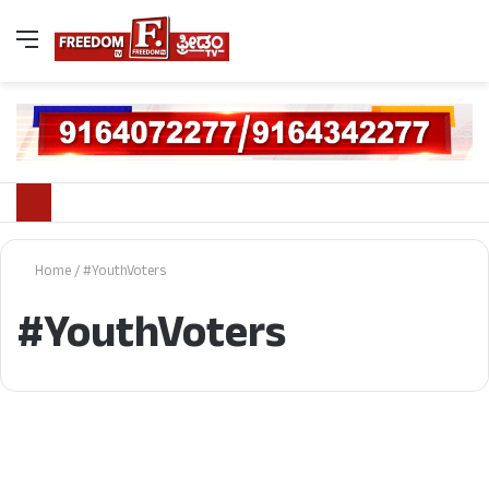
Home
/
#YouthVoters
#YouthVoters
kerala