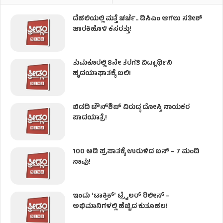
ದೆಹಲಿಯಲ್ಲಿ ಮತ್ತೆ ಚರ್ಚೆ.. ಡಿಸಿಎಂ ಆಗಲು ಸತೀಶ್
ಜಾರಕಿಹೊಳಿ ಕಸರತ್ತು!
ತುಮಕೂರಲ್ಲಿ 8ನೇ ತರಗತಿ ವಿದ್ಯಾರ್ಥಿನಿ
ಹೃದಯಾಘಾತಕ್ಕೆ ಬಲಿ!
ಬಿಡದಿ ಟೌನ್‌ಶಿಪ್‌ ವಿರುದ್ಧ ದೋಸ್ತಿ ನಾಯಕರ
ಪಾದಯಾತ್ರೆ!
100 ಅಡಿ ಪ್ರಪಾತಕ್ಕೆ ಉರುಳಿದ ಬಸ್‌ – 7 ಮಂದಿ
ಸಾವು!
ಇಂದು ʻಟಾಕ್ಸಿಕ್ʼ ಟ್ರೈಲರ್ ರಿಲೀಸ್‌ –
ಅಭಿಮಾನಿಗಳಲ್ಲಿ ಹೆಚ್ಚಿದ ಕುತೂಹಲ!