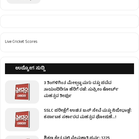
Live Cricket Scores
ಉದ್ಯೋಗ ಸುದ್ದಿ
3 ತಿಂಗಳಿಗಿಂತ ಮೇಲ್ಪಟ್ಟ ಮಗು ದತ್ತು ಪಡೆದ
ತಾಯಂದಿರಿಗೂ ಹೆರಿಗೆ ರಜೆ: ಸುಪ್ರೀಂ ಕೋರ್ಟ್
ಮಹತ್ವದ ತೀರ್ಪು
SSLC ಪರೀಕ್ಷೆಗೆ ಉಚಿತ ಬಸ್ ಸೇವೆ ಮತ್ತು ನಿಷೇಧಾಜ್ಞೆ:
ಕರ್ನಾಟಕ ಸರ್ಕಾರದ ಮಹತ್ವದ ಘೋಷಣೆ…!
ಶಿಕ್ಷಣ ಕ್ಷೇತ್ರದಲ್ಲಿ ನೇಮಕಾತಿ ಪರ್ವ; 1225