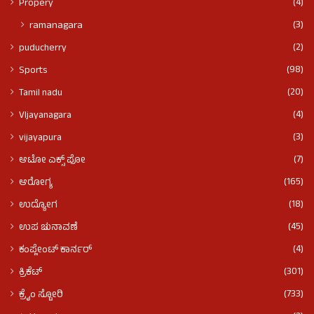
(4)
Propery
(3)
ramanagara
(2)
puducherry
(98)
Sports
(20)
Tamil nadu
(4)
VIjayanagara
(3)
vijayapura
(7)
ಆಟೋ ಎಕ್ಸ್ ಪೋ
(165)
ಆರೋಗ್ಯ
(18)
ಉದ್ಯೋಗ
(45)
ಉಪ ಚುನಾವಣೆ
(4)
ಕಂಪ್ಲೇಂಟ್ ಕಾರ್ನರ್
(301)
ಕ್ರಿಕೆಟ್
(733)
ಕ್ರೈಂ ಸ್ಟೋರಿ