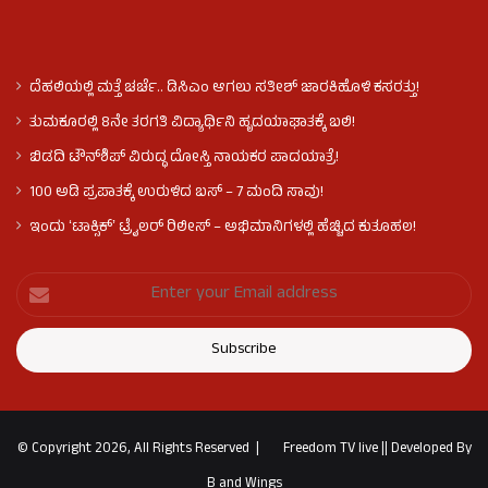
ದೆಹಲಿಯಲ್ಲಿ ಮತ್ತೆ ಚರ್ಚೆ.. ಡಿಸಿಎಂ ಆಗಲು ಸತೀಶ್ ಜಾರಕಿಹೊಳಿ ಕಸರತ್ತು!
ತುಮಕೂರಲ್ಲಿ 8ನೇ ತರಗತಿ ವಿದ್ಯಾರ್ಥಿನಿ ಹೃದಯಾಘಾತಕ್ಕೆ ಬಲಿ!
ಬಿಡದಿ ಟೌನ್‌ಶಿಪ್‌ ವಿರುದ್ಧ ದೋಸ್ತಿ ನಾಯಕರ ಪಾದಯಾತ್ರೆ!
100 ಅಡಿ ಪ್ರಪಾತಕ್ಕೆ ಉರುಳಿದ ಬಸ್‌ – 7 ಮಂದಿ ಸಾವು!
ಇಂದು ʻಟಾಕ್ಸಿಕ್ʼ ಟ್ರೈಲರ್ ರಿಲೀಸ್‌ – ಅಭಿಮಾನಿಗಳಲ್ಲಿ ಹೆಚ್ಚಿದ ಕುತೂಹಲ!
© Copyright 2026, All Rights Reserved |
Freedom TV live
||
Developed By
B and Wings