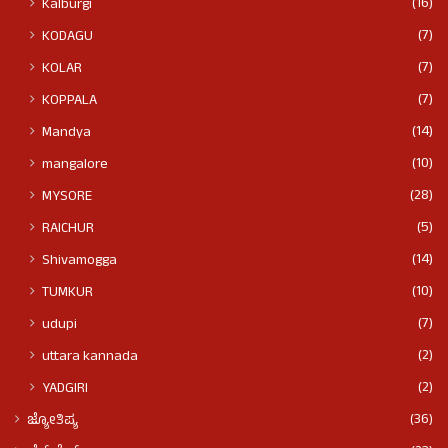
(16)
Kalburgi
(7)
KODAGU
(7)
KOLAR
(7)
KOPPALA
(14)
Mandya
(10)
mangalore
(28)
MYSORE
(5)
RAICHUR
(14)
Shivamogga
(10)
TUMKUR
(7)
udupi
(2)
uttara kannada
(2)
YADGIRI
(36)
ಜ್ಯೋತಿಷ್ಯ