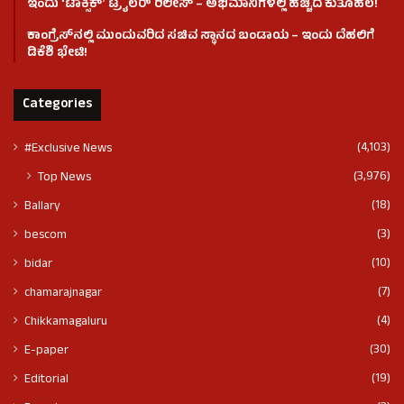
ಇಂದು ʻಟಾಕ್ಸಿಕ್ʼ ಟ್ರೈಲರ್ ರಿಲೀಸ್‌ – ಅಭಿಮಾನಿಗಳಲ್ಲಿ ಹೆಚ್ಚಿದ ಕುತೂಹಲ!
ಕಾಂಗ್ರೆಸ್​ನಲ್ಲಿ ಮುಂದುವರಿದ ಸಚಿವ ಸ್ಥಾನದ ಬಂಡಾಯ – ಇಂದು ದೆಹಲಿಗೆ
ಡಿಕೆಶಿ ಭೇಟಿ!
Categories
(4,103)
#Exclusive News
(3,976)
Top News
(18)
Ballary
(3)
bescom
(10)
bidar
(7)
chamarajnagar
(4)
Chikkamagaluru
(30)
E-paper
(19)
Editorial