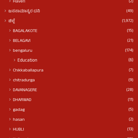
(2)
Haveri
(49)
ಜನಸಾಮಾನ್ಯರ ದನಿ
(1,972)
ಜಿಲ್ಲೆ
(15)
BAGALAKOTE
(21)
BELAGAVI
(174)
bengaluru
(6)
Education
(7)
Chikkaballapura
(9)
chitradurga
(28)
DAVANAGERE
(11)
DHARWAD
(5)
gadag
(2)
hasan
(13)
HUBLI