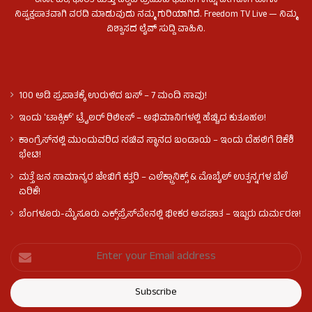
ಕರ್ನಾಟಕ, ಭಾರತ ಮತ್ತು ವಿಶ್ವದ ಪ್ರಮುಖ ಘಟನೆಗಳನ್ನು ವೇಗವಾಗಿ ಹಾಗೂ
ನಿಷ್ಪಕ್ಷಪಾತವಾಗಿ ವರದಿ ಮಾಡುವುದು ನಮ್ಮ ಗುರಿಯಾಗಿದೆ. Freedom TV Live — ನಿಮ್ಮ
ವಿಶ್ವಾಸದ ಲೈವ್ ಸುದ್ದಿ ವಾಹಿನಿ.
100 ಅಡಿ ಪ್ರಪಾತಕ್ಕೆ ಉರುಳಿದ ಬಸ್‌ – 7 ಮಂದಿ ಸಾವು!
ಇಂದು ʻಟಾಕ್ಸಿಕ್ʼ ಟ್ರೈಲರ್ ರಿಲೀಸ್‌ – ಅಭಿಮಾನಿಗಳಲ್ಲಿ ಹೆಚ್ಚಿದ ಕುತೂಹಲ!
ಕಾಂಗ್ರೆಸ್​ನಲ್ಲಿ ಮುಂದುವರಿದ ಸಚಿವ ಸ್ಥಾನದ ಬಂಡಾಯ – ಇಂದು ದೆಹಲಿಗೆ ಡಿಕೆಶಿ
ಭೇಟಿ!
ಮತ್ತೆ ಜನ ಸಾಮಾನ್ಯರ ಜೇಬಿಗೆ ಕತ್ತರಿ – ಎಲೆಕ್ಟ್ರಾನಿಕ್ಸ್ & ಮೊಬೈಲ್ ಉತ್ಪನ್ನಗಳ ಬೆಲೆ
ಏರಿಕೆ!
ಬೆಂಗಳೂರು-ಮೈಸೂರು ಎಕ್ಸ್‌ಪ್ರೆಸ್‌ವೇನಲ್ಲಿ ಭೀಕರ ಅಪಘಾತ – ಇಬ್ಬರು ದುರ್ಮರಣ!