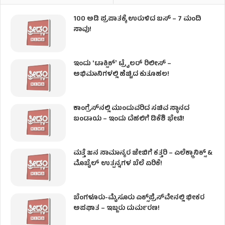
100 ಅಡಿ ಪ್ರಪಾತಕ್ಕೆ ಉರುಳಿದ ಬಸ್‌ – 7 ಮಂದಿ
ಸಾವು!
ಇಂದು ʻಟಾಕ್ಸಿಕ್ʼ ಟ್ರೈಲರ್ ರಿಲೀಸ್‌ –
ಅಭಿಮಾನಿಗಳಲ್ಲಿ ಹೆಚ್ಚಿದ ಕುತೂಹಲ!
ಕಾಂಗ್ರೆಸ್​ನಲ್ಲಿ ಮುಂದುವರಿದ ಸಚಿವ ಸ್ಥಾನದ
ಬಂಡಾಯ – ಇಂದು ದೆಹಲಿಗೆ ಡಿಕೆಶಿ ಭೇಟಿ!
ಮತ್ತೆ ಜನ ಸಾಮಾನ್ಯರ ಜೇಬಿಗೆ ಕತ್ತರಿ – ಎಲೆಕ್ಟ್ರಾನಿಕ್ಸ್ &
ಮೊಬೈಲ್ ಉತ್ಪನ್ನಗಳ ಬೆಲೆ ಏರಿಕೆ!
ಬೆಂಗಳೂರು-ಮೈಸೂರು ಎಕ್ಸ್‌ಪ್ರೆಸ್‌ವೇನಲ್ಲಿ ಭೀಕರ
ಅಪಘಾತ – ಇಬ್ಬರು ದುರ್ಮರಣ!