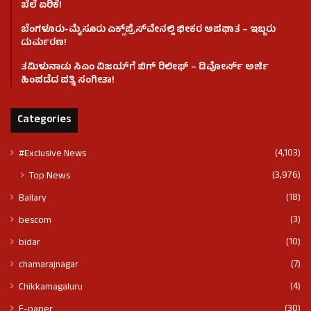
ಬೆಲೆ ಏರಿಕೆ!
ಬೆಂಗಳೂರು-ಮೈಸೂರು ಎಕ್ಸ್‌ಪ್ರೆಸ್‌ವೇನಲ್ಲಿ ಭೀಕರ ಅಪಘಾತ – ಇಬ್ಬರು
ದುರ್ಮರಣ!
ತಮಿಳುನಾಡು ಸಿಎಂ ವಿಜಯ್‌ಗೆ ಬಿಗ್ ರಿಲೀಫ್ – ಡಿವೋರ್ಸ್ ಅರ್ಜಿ
ಹಿಂಪಡೆದ ಪತ್ನಿ ಸಂಗೀತಾ!
Categories
(4,103)
#Exclusive News
(3,976)
Top News
(18)
Ballary
(3)
bescom
(10)
bidar
(7)
chamarajnagar
(4)
Chikkamagaluru
(30)
E-paper