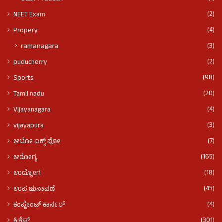
(2)
NEET Exam
(4)
Propery
(3)
ramanagara
(2)
puducherry
(98)
Sports
(20)
Tamil nadu
(4)
VIjayanagara
(3)
vijayapura
(7)
ಆಟೋ ಎಕ್ಸ್ ಪೋ
(165)
ಆರೋಗ್ಯ
(18)
ಉದ್ಯೋಗ
(45)
ಉಪ ಚುನಾವಣೆ
(4)
ಕಂಪ್ಲೇಂಟ್ ಕಾರ್ನರ್
(301)
ಕ್ರಿಕೆಟ್