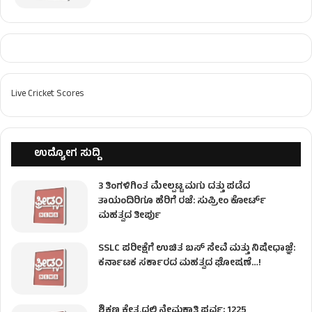
Live Cricket Scores
ಉದ್ಯೋಗ ಸುದ್ದಿ
3 ತಿಂಗಳಿಗಿಂತ ಮೇಲ್ಪಟ್ಟ ಮಗು ದತ್ತು ಪಡೆದ
ತಾಯಂದಿರಿಗೂ ಹೆರಿಗೆ ರಜೆ: ಸುಪ್ರೀಂ ಕೋರ್ಟ್
ಮಹತ್ವದ ತೀರ್ಪು
SSLC ಪರೀಕ್ಷೆಗೆ ಉಚಿತ ಬಸ್ ಸೇವೆ ಮತ್ತು ನಿಷೇಧಾಜ್ಞೆ:
ಕರ್ನಾಟಕ ಸರ್ಕಾರದ ಮಹತ್ವದ ಘೋಷಣೆ…!
ಶಿಕ್ಷಣ ಕ್ಷೇತ್ರದಲ್ಲಿ ನೇಮಕಾತಿ ಪರ್ವ; 1225