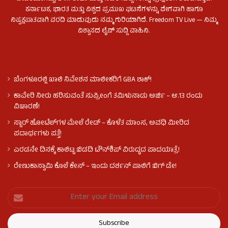
ಕರ್ನಾಟಕ, ಭಾರತ ಮತ್ತು ವಿಶ್ವದ ಪ್ರಮುಖ ಘಟನೆಗಳನ್ನು ವೇಗವಾಗಿ ಹಾಗೂ
ನಿಷ್ಪಕ್ಷಪಾತವಾಗಿ ವರದಿ ಮಾಡುವುದು ನಮ್ಮ ಗುರಿಯಾಗಿದೆ. Freedom TV Live — ನಿಮ್ಮ
ವಿಶ್ವಾಸದ ಲೈವ್ ಸುದ್ದಿ ವಾಹಿನಿ.
ಬೆಂಗಳೂರಲ್ಲಿ ಖಾಲಿ ನಿವೇಶನ ಮಾಲೀಕರಿಗೆ GBA ಶಾಕ್!
ಕಾವೇರಿ ನೀರು ಹರಿಸುವಂತೆ ಸುಪ್ರೀಂಗೆ ತಮಿಳುನಾಡು ಅರ್ಜಿ – ಆ.13 ರಂದು
ವಿಚಾರಣೆ!
ಸ್ಟಾರ್ ಹೋಟೆಲ್​​​ಗಳ ಮೇಲೆ ರೇಡ್ – ಕೊಳೆತ ಮಾಂಸ, ಅವಧಿ ಮೀರಿದ
ಪದಾರ್ಥಗಳು ಪತ್ತೆ!
ಎರಡನೇ ದಿನಕ್ಕೆ ಕಾಲಿಟ್ಟ ಬಿಡದಿ ಟೌನ್​ಶಿಪ್ ವಿರುದ್ಧದ ಪಾದಯಾತ್ರೆ!
ರೇಣುಕಾಸ್ವಾಮಿ ಕೊಲೆ‌ ಕೇಸ್​ – ಇಂದು ದರ್ಶನ್ ಪಾಲಿಗೆ ಬಿಗ್ ಡೇ!