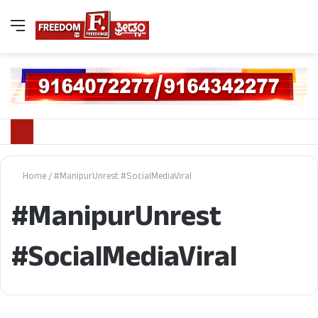
Home
/
#ManipurUnrest #SocialMediaViral
#ManipurUnrest
#SocialMediaViral